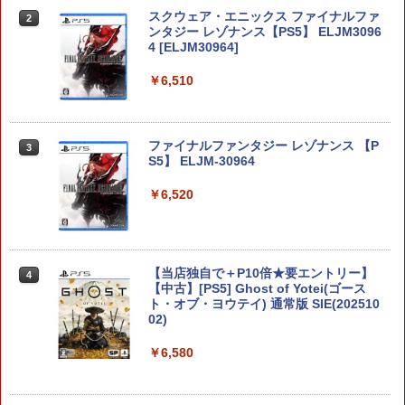
ファイアーエムブレム 万紫千紅
スクウェア・エニックス ファイナルファ
2
2
ンタジー レゾナンス【PS5】 ELJM3096
4 [ELJM30964]
￥8,970
￥6,510
任天堂 【Switch2】マリオカート ワール
ファイナルファンタジー レゾナンス 【P
3
3
ド [BEE-P-AAAAA NSW2 マリオカ-ト
S5】 ELJM-30964
ワ-ルド]
￥6,520
￥8,970
Nintendo Switch 2 オールインボックス
【当店独自で＋P10倍★要エントリー】
4
4
【中古】[PS5] Ghost of Yotei(ゴース
ト・オブ・ヨウテイ) 通常版 SIE(202510
￥9,070
02)
￥6,580
Joy-Con 2 (L) ブルー/(R) ライトイエロ
5
ー