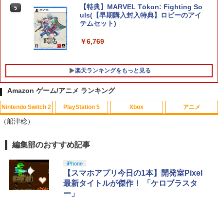
【特典】MARVEL Tōkon: Fighting So
5
uls(【早期購入封入特典】ロビーのアイ
￥9,980
テムセット)
￥6,769
楽天ランキングをもっと見る
Amazon ゲーム/アニメ ランキング
Nintendo Switch 2
PlayStation 5
Xbox
アニメ
【中古】実況パワフルプロ野球15
【中古】【未使用品】アバター：ファイ
1
1
（船津稔）
ヤー・アンド・アッシュ [DVDのみ]
￥471
￥2,980
編集部のおすすめ記事
スプラトゥーン レイダース|オンライン
PlayStation 5 デジタル・エディション
【純正品】Xbox ワイヤレス コントロー
劇場版「鬼滅の刃」無限城編 第一章 猗
1
1
1
1
コード版
日本語専用 Console Language: Japan
ラー + USB-C® ケーブル
窩座再来 通常版 [Blu-ray]
ese only (CFI-2200B01)
iPhone
￥5,832
￥8,300
￥3,964
【スマホアプリ今日の1本】開発室Pixel
￥55,000
【中古】大神 絶景版 (特典 PlayStation
【中古】【未使用品】アナと雪の女王2
最新タイトルが傑作！ 「ケロブラスタ
2
2
3で見られる絵巻物「妖獣戯画繪巻」の
[DVDのみ]
ー」
プロダクトコード同梱)
【純正品】Xbox ワイヤレス コントロー
￥2,980
2
Nintendo Switch 2(日本語・国内専用)
劇場版「鬼滅の刃」無限城編 第一章 猗
Beast of Reincarnation -PS5 【特典】
ラー (ロボット ホワイト)
2
2
￥573
2