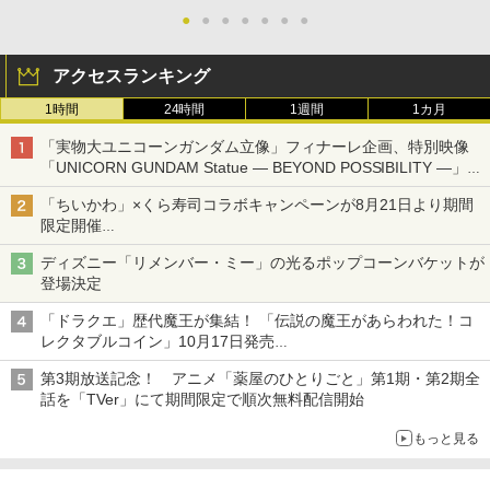
●
●
●
●
●
●
●
アクセスランキング
1時間
24時間
1週間
1カ月
「実物大ユニコーンガンダム立像」フィナーレ企画、特別映像
「UNICORN GUNDAM Statue ― BEYOND POSSIBILITY ―」が
8月22日から10日間限定で上映
「ちいかわ」×くら寿司コラボキャンペーンが8月21日より期間
限定開催
オリジナルの湯呑みや寿司皿が景品に登場！
ディズニー「リメンバー・ミー」の光るポップコーンバケットが
登場決定
「ドラクエ」歴代魔王が集結！ 「伝説の魔王があらわれた！コ
レクタブルコイン」10月17日発売
スクエニ・e-STOREで予約受付中
第3期放送記念！ アニメ「薬屋のひとりごと」第1期・第2期全
話を「TVer」にて期間限定で順次無料配信開始
もっと見る