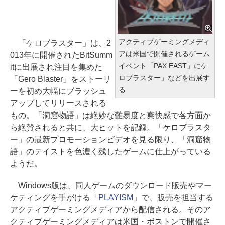
アクティブゲーミングメディ
「ケロブラスター」は、2
アは米国で開催されるゲーム
013年に開催されたBitSumm
イベント「PAX EAST」にケ
itに出展され注目を集めた
ロブラスター」などを出展す
「Gero Blaster」をストーリ
る
ーを初め大幅にブラッシュ
アップしてリリースされる
もの。「洞窟物語」は絶妙な難易度と爽快感で各方面か
ら絶賛されると共に、大ヒットを記録。「ケロブラスタ
ー」の最新プロモーションビデオを見る限り、「洞窟物
語」のテイストを色濃く残したゲームに仕上がっている
ようだ。
Windows版は、同人ゲームのダウンロード販売やマー
ケティングを手がける「
PLAYISM
」で、販売を担当する
アクティブゲーミングメディアから配信される。そのア
クティブゲーミングメディアは米国・ボストンで開催さ