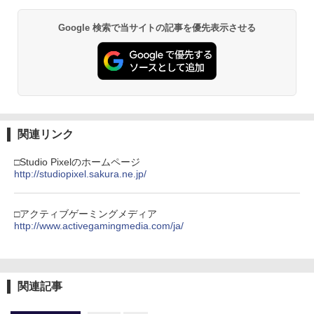
窩座再来 通常版 [DVD]
プロダクトコード 封入
￥55,871
￥7,681
Google 検索で当サイトの記事を優先表示させる
￥3,523
￥7,286
『劇場版ハイキュー!! ゴミ捨て場の決
【中古】サルゲッチュ2
3
3
戦』 通常版【Blu-ray】 [ 古舘春一 ]
【純正品】Xbox ワイヤレス コントロー
￥770
3
ラー (カーボンブラック)
￥4,015
スプラトゥーン レイダース -Switch2
3
【Amazon.co.jp限定】劇場版モノノ怪
【純正品】ディスクドライブ(CFI-ZDD1
3
3
第三章 蛇神 (Amazon.co.jp限定オリジ
J) PlayStation 5
￥8,020
￥6,445
ナル三方背収納ケース付きコレクション)
(オリジナル特典:オリジナル巾着＋メー
￥11,849
関連リンク
カー特典:【坤と離】二振りの剣、十翼よ
【中古】【開封品】妖怪人間ベム 初回限
【中古】龍が如く OF THE END (がんば
4
4
り来たる！スタジオ描き下ろしイラスト
定生産 DVD-BOX＜DVD＞（代引き不
ろう、日本!パッケージ) - PS3
【純正品】Xbox 充電式バッテリー + US
□Studio Pixelのホームページ
4
ボード付) [Blu-ray]
可）6541
B-C ケーブル
http://studiopixel.sakura.ne.jp/
【純正品】DualSense ワイヤレスコン
￥1,029
ニンテンドープリペイド番号 9000円|オ
4
4
￥10,780
トローラー ミッドナイト ブラック(CFI-
￥7,000
ンラインコード版
￥2,618
ZCT2J01)
□アクティブゲーミングメディア
￥9,000
http://www.activegamingmedia.com/ja/
￥10,737
劇場版「鬼滅の刃」無限城編 第一章 猗
4
【サマーセール中！30%off！】オンライ
ミュージカル「忍たま乱太郎」第1弾リ
5
5
窩座再来 完全生産限定版 [Blu-ray]
ン リアル 脱出 ゲーム 『 大迷宮 パズル
ブート がんばれ六年生!【Blu-ray】 [ (ミ
【国内正規品】Thrustmaster スラスト
5
キャッスル からの 脱出 』 SCRAP 4人
ュージカル) ]
マスター TH8S シフター - PC、PS4、P
ニンテンドープリペイド番号 5000円|オ
5
￥8,698
謎解き ナゾトキ スクラップ 脱出ゲーム
【純正品】DualSense ワイヤレスコン
S5、PS5 Pro、Xbox One、Xbox Serie
関連記事
ンラインコード版
5
トローラー(CFI-ZCT2J)
s X|S 対応の高精度 H パターン シフター
￥7,293
￥2,100
￥5,000