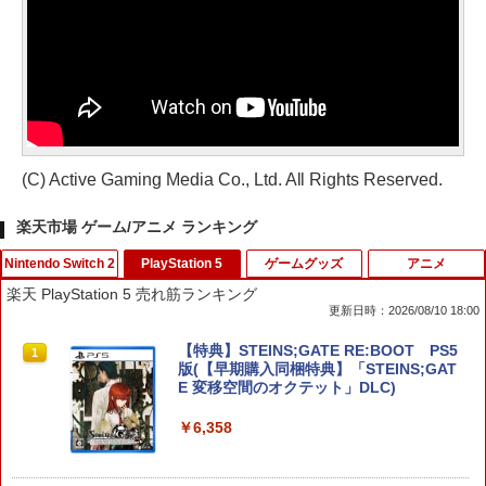
(C) Active Gaming Media Co., Ltd. All Rights Reserved.
楽天市場 ゲーム/アニメ ランキング
Nintendo Switch 2
PlayStation 5
ゲームグッズ
アニメ
楽天 PlayStation 5 売れ筋ランキング
更新日時：2026/08/10 18:00
任天堂 ファイアーエムブレム 万紫千紅
【特典】STEINS;GATE RE:BOOT PS5
1
1
【Switch 2】 BEEPAACSA [BEEPAACS
版(【早期購入同梱特典】「STEINS;GAT
A]
E 変移空間のオクテット」DLC)
￥8,970
￥6,358