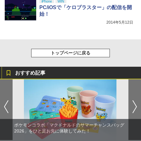
iPhone
WIN
￥10,737
￥14,141
PC/iOSで「ケロブラスター」の配信を開
『映画 ラブライブ！蓮ノ空女学院スクー
5
始！
ルアイドルクラブ Bloom Garden Part
2014年5月12日
y』Blu-ray（特装限定版）
￥8,589
トップページに戻る
おすすめ記事
ポケモンコラボ「マクドナルドのサマーチャンスバッグ
2026」をひと足お先に体験してみた！