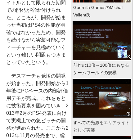
イトルとして限られた期間
Guerrilla GamesのMichal
での開発が宿命付けられ
Valient氏
た。ところが、開発が始ま
った当初はPS4の性能が明
確ではなかったため、開発
を続けながら実装可能なフ
ィーチャーを見極めていく
という難しい問題もつきま
とっていたという。
前作の10倍～100倍にもなる
ゲームワールドの規模
デスマーチも覚悟の開発
が始まった。開発開始から1
年後にPCベースの内部評価
用デモが完成。これをもと
に技術要素を固めていき、2
013年2月のPS4発表に向け
て実機上での急ピッチの開
すべての光源をエリアライト
発が進められた。ここから2
として実装
013年11月の発売まで、総