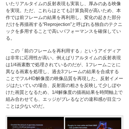
いたリアルタイムの反射表現も実装し、厚みのある映像
を実現。ただ、これらはとても計算負荷が高いため、本
作では前フレームの結果を再利用し、変化の起きた部分
だけを再描画する“Reprojection”と呼ばれる独自のテクニ
ックを多用することで高いパフォーマンスを確保してい
る。
この「前のフレームを再利用する」というアイディア
は非常に応用性が高い。例えばリアルタイムの反射表現
は1/4画素数で処理されているのだが、1フレームごとに
異なる画素を処理し、過去3フレームの結果を合成する
ことでフルHD解像度の映像品質を再現した。反射イメー
ジはたいていの場合、反射面の粗さを反映して少しぼや
けた画質となるため、1/4解像度の描画結果を時間軸上で
組み合わせても、エッジがブレるなどの違和感が目立つ
ことは少ないのだ。