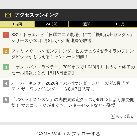
アクセスランキング
1時間
24時間
1週間
1カ月
BS12 トゥエルビ「日曜アニメ劇場」にて「機動戦士ガンダム」
シリーズが本日8月9日から8週連続で放送
初回は「機動戦士ガンダム【HDリマスター版】」
ファミマで「ポケモンフレンダ」ピカチュウ&ゼラオラのフレン
ダピックがもらえるキャンペーン開催！
「オクトパストラベラー」70%オフで1,643円！ もうすぐ終了の
セール情報まとめ【8月8日更新】
ニンテンドーeショップでは「大神 絶景版」が67%オフで990円
バーガーキング、2026年“ワンパウンダーシリーズ”第3弾「ダー
ティ ザ・ワンパウンダー」を8月7日発売
「特製ガーリックマヨソース」を使用した超大型チーズバーガー
「パペットスンスン」の郵便局限定グッズが8月12日より販売開
始！ マスコットやがまぐち、レターセットなどが登場
もっと見る
GAME Watch をフォローする