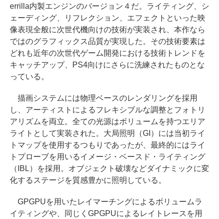
errilla内製エンジンのバージョン４だ。ライティング、シ
ェーディング、リフレクション、エフェクトといった映
像表現全般に次世代機向けの技術が実装され、本作なら
ではのグラフィックス品質が実現した。その技術要素は
どれも近年の次世代ゲーム開発における技術トレンドを
キャッチアップ、PS4向けにさらに洗練されたものとな
っている。
描画システムには物理ベースのレンダリングを採用
し、アーティストによるフレキシブルな調整とフォトリ
アリズムを両立。全ての光源はボリュームを持つエリア
ライトとして実装された。大局照明（GI）には当初ライ
トマップを使用するつもりであったが、最終的にはライ
トプローブを用いるイメージ・ベースド・ライティング
（IBL）を採用。オブジェクト破壊などダイナミックに変
化するステージを質感豊かに照明している。
GPGPUを用いたレイマーチングによるボリュームラ
イティングや、同じくGPGPUによるレイトレースを用