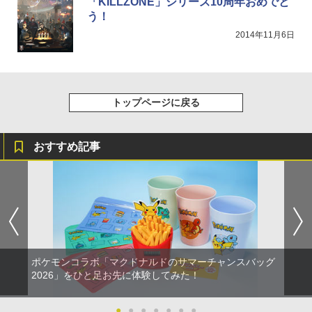
「KILLZONE」シリーズ10周年おめでと
う！
2014年11月6日
トップページに戻る
おすすめ記事
ポケモンコラボ「マクドナルドのサマーチャンスバッグ
2026」をひと足お先に体験してみた！
●
●
●
●
●
●
●