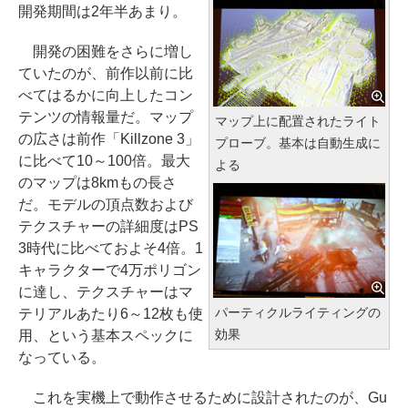
開発期間は2年半あまり。
開発の困難をさらに増し
ていたのが、前作以前に比
べてはるかに向上したコン
テンツの情報量だ。マップ
マップ上に配置されたライト
の広さは前作「Killzone 3」
プローブ。基本は自動生成に
に比べて10～100倍。最大
よる
のマップは8kmもの長さ
だ。モデルの頂点数および
テクスチャーの詳細度はPS
3時代に比べておよそ4倍。1
キャラクターで4万ポリゴン
に達し、テクスチャーはマ
パーティクルライティングの
テリアルあたり6～12枚も使
効果
用、という基本スペックに
なっている。
これを実機上で動作させるために設計されたのが、Gu