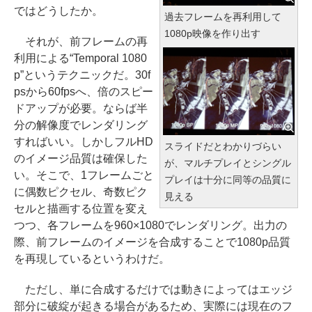
ではどうしたか。
過去フレームを再利用して
1080p映像を作り出す
それが、前フレームの再
利用による“Temporal 1080
p”というテクニックだ。30f
psから60fpsへ、倍のスピー
ドアップが必要。ならば半
分の解像度でレンダリング
すればいい。しかしフルHD
スライドだとわかりづらい
のイメージ品質は確保した
が、マルチプレイとシングル
い。そこで、1フレームごと
プレイは十分に同等の品質に
に偶数ピクセル、奇数ピク
見える
セルと描画する位置を変え
つつ、各フレームを960×1080でレンダリング。出力の
際、前フレームのイメージを合成することで1080p品質
を再現しているというわけだ。
ただし、単に合成するだけでは動きによってはエッジ
部分に破綻が起きる場合があるため、実際には現在のフ