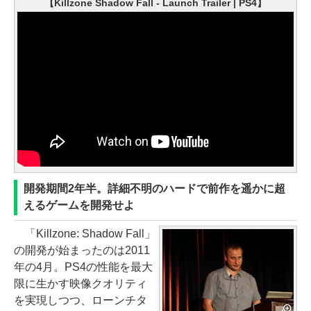
【Killzone Shadow Fall - Launch Trailer | PS4】
開発期間2年半。詳細不明のハードで前作を遥かに超
えるゲームを開発せよ
「Killzone: Shadow Fall」
の開発が始まったのは2011
年の4月。PS4の性能を最大
限に生かす映像クオリティ
を実現しつつ、ローンチタ