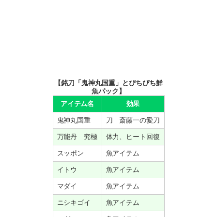
【銘刀「鬼神丸国重」とぴちぴち鮮
魚パック】
アイテム名
効果
鬼神丸国重
刀 斎藤一の愛刀
万能丹 究極
体力、ヒート回復
スッポン
魚アイテム
イトウ
魚アイテム
マダイ
魚アイテム
ニシキゴイ
魚アイテム