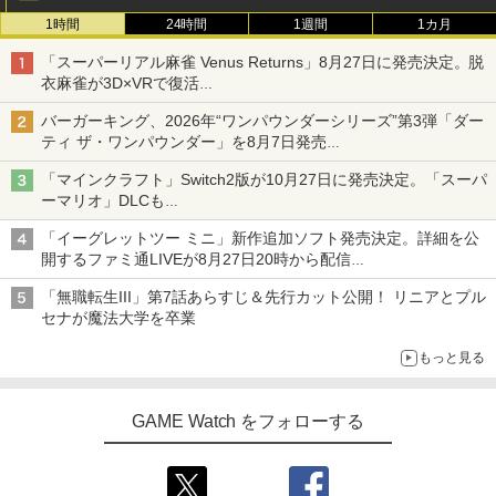
1時間
24時間
1週間
1カ月
「スーパーリアル麻雀 Venus Returns」8月27日に発売決定。脱
衣麻雀が3D×VRで復活
発売から2週間は20%オフになるセールが実施
バーガーキング、2026年“ワンパウンダーシリーズ”第3弾「ダー
ティ ザ・ワンパウンダー」を8月7日発売
「特製ガーリックマヨソース」を使用した超大型チーズバーガー
「マインクラフト」Switch2版が10月27日に発売決定。「スーパ
ーマリオ」DLCも
Switch版からのアップグレードも可能に
「イーグレットツー ミニ」新作追加ソフト発売決定。詳細を公
開するファミ通LIVEが8月27日20時から配信
シリーズ累計100タイトルへ
「無職転生III」第7話あらすじ＆先行カット公開！ リニアとプル
セナが魔法大学を卒業
もっと見る
GAME Watch をフォローする