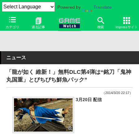
Powered by
Translate
カテゴリ
過去記事
検索
Impressサイト
ニュース
「龍が如く 維新！」無料DLC第4弾は“銘刀「鬼神
丸国重」とぴちぴち鮮魚パック”
（2014/3/20 22:17）
3月20日 配信