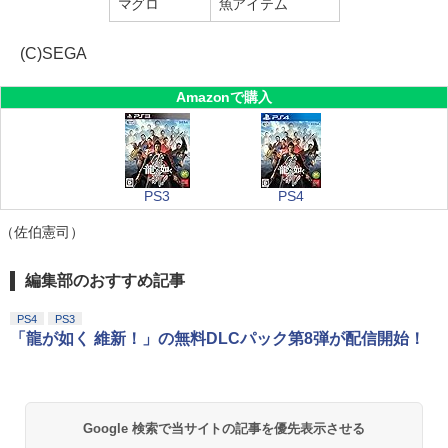
マグロ
魚アイテム
(C)SEGA
Amazonで購入
PS3
PS4
（佐伯憲司）
編集部のおすすめ記事
PS4
PS3
「龍が如く 維新！」の無料DLCパック第8弾が配信開始！
Google 検索で当サイトの記事を優先表示させる