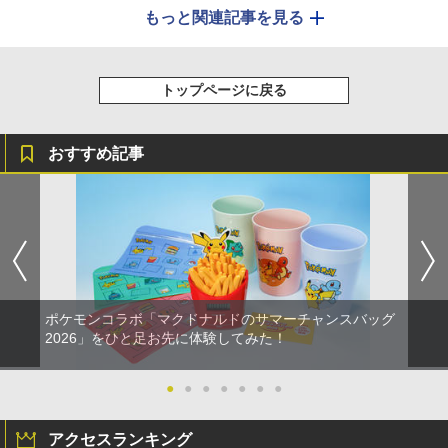
もっと関連記事を見る
トップページに戻る
おすすめ記事
ポケモンコラボ「マクドナルドのサマーチャンスバッグ
2026」をひと足お先に体験してみた！
●
●
●
●
●
●
●
アクセスランキング