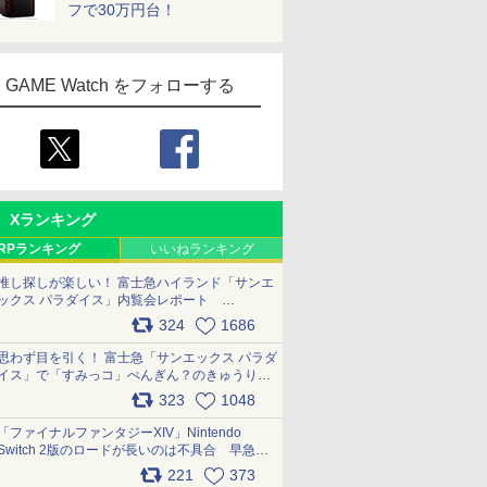
フで30万円台！
GAME Watch をフォローする
Xランキング
RPランキング
いいねランキング
推し探しが楽しい！ 富士急ハイランド「サンエ
ックス パラダイス」内覧会レポート
pic.x.com/p718c0QB0k
324
1686
思わず目を引く！ 富士急「サンエックス パラダ
イス」で「すみっコ」ぺんぎん？のきゅうりド
ッグを食べてみた イラストそのままのメニュ
323
1048
ー化に挑戦。これが意外にもおいしい
pic.x.com/Kgl04hZaeg
「ファイナルファンタジーXIV」Nintendo
Switch 2版のロードが長いのは不具合 早急に
アップデートできるよう対応中
221
373
pic.x.com/s9S3nRCAGa