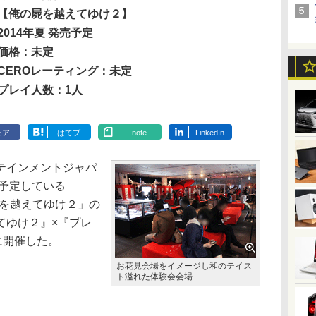
【俺の屍を越えてゆけ２】
2014年夏 発売予定
価格：未定
CEROレーティング：未定
プレイ人数：1人
ェア
はてブ
note
LinkedIn
テインメントジャパ
を予定している
「俺の屍を越えてゆけ２」の
てゆけ２』×『プレ
に開催した。
お花見会場をイメージし和のテイス
ト溢れた体験会会場