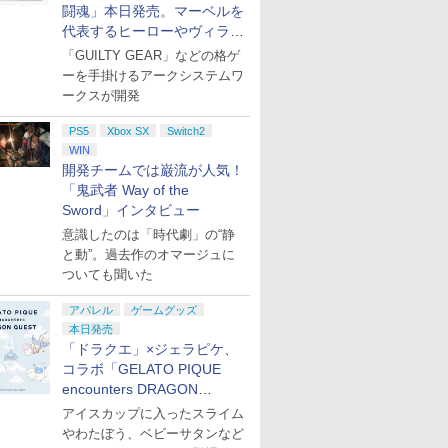
闘魂」本日発売。マーベルを
代表するヒーローやヴィラン
たちが登場
「GUILTY GEAR」などの格ゲ
ーを手掛けるアークシステムワ
ークスが開発
PS5
Xbox SX
Switch2
WIN
開発チームでは巌流が人気！
「鬼武者 Way of the
Sword」インタビュー
意識したのは「時代劇」の“静
と動”。過去作のオマージュに
ついても聞いた
アパレル
ゲームグッズ
本日発売
「ドラクエ」×ジェラピケ、
コラボ「GELATO PIQUE
encounters DRAGON
QUEST」第2弾が本日発売
アイスカップに入ったスライム
やわたぼう、ベビーサタンなど