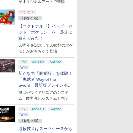
がオリジナルアートで登場
エンタメ
【特別企画】
【マクドナルド】ハッピーセ
ット「ポケモン」を一足先に
遊んでみた！
30周年を記念して30種類のポケ
モンがおもちゃで登場
PS5
Xbox SX
Switch2
WIN
新たな力「腕覚醒」を体験！
「鬼武者 Way of the
Sword」最新版プレイレポー
ト
拠点やワイドリニアのシステ
ム、能力強化システムも判明
PS5
Xbox SX
Switch2
WIN
【特別企画】
必殺技音はスーツケースから