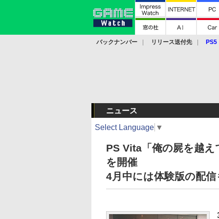
バックナンバー
リリース送付先
PS5
モバイル
eスポーツ
クラウド
PS
ニュース
Select Language
▼
PS Vita「俺の屍を
を開催
4月中には体験版の配信