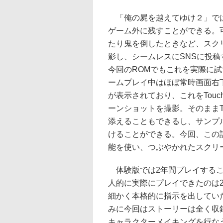
「俺の屍を越えてゆけ２」で
ゲーム外に残すことができる。
たり鬼を倒したときなど、スク
影し、シームレスにSNSに投
今回のROMでもこれを実際に
ームプレイ中はほぼ常時画面右
が表示されており、これをTou
ーンショットを撮影。そのままTw
添えることもできるし、サンプ
けることができる。今回、この
能を使い、つぶやかれたスクリ
体験版では2年間プレイするこ
人的に実際にプレイできたのは
細かく本格的に指示を出してい
みに今回はストーリーは全く収
キャラクターメイキングを行な