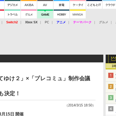
Switch2
Xbox SX
PC
アニメ
テーマパーク
グルメ
 Vita
3DS
アーケード
VR
1
越えてゆけ２」×「プレコミュ」制作会議
も決定！
（2014/3/15 18:50）
3月15日 開催