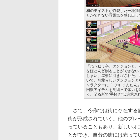
和のテイストが炸裂した一種独
とができない雰囲気を醸し出し
「ねうねう亭」ダンジョンと、
をほとんど削ることができない
しまい、屋敷に引き戻された。
いて、可愛らしいダンジョンと
ャラクターに「（□）まんたん
回復アイテムを見繕って体力を
く、至る所で“手軽さ”は追求さ
さて、今作では街に存在する施
街が形成されていく。他のプレ
っていることもあり、新しいオ
とができ、自分の街には売って