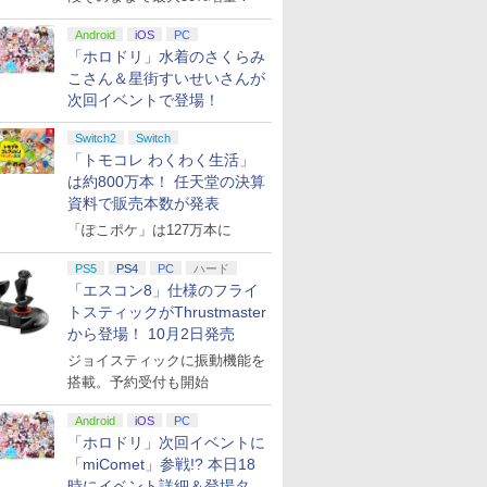
Android
iOS
PC
「ホロドリ」水着のさくらみ
こさん＆星街すいせいさんが
次回イベントで登場！
Switch2
Switch
「トモコレ わくわく生活」
は約800万本！ 任天堂の決算
資料で販売本数が発表
「ぽこポケ」は127万本に
PS5
PS4
PC
ハード
「エスコン8」仕様のフライ
トスティックがThrustmaster
から登場！ 10月2日発売
ジョイスティックに振動機能を
搭載。予約受付も開始
Android
iOS
PC
「ホロドリ」次回イベントに
「miComet」参戦!? 本日18
時にイベント詳細＆登場タレ