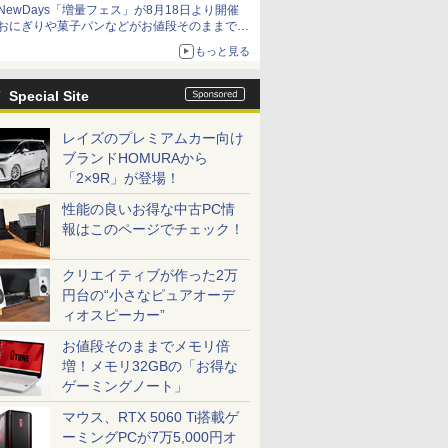
NewDays「増量フェス」が8月18日より開催
おにぎりや菓子パンなどがお値段そのままで最
大50%増量！
もっと見る
Special Site
レイズのプレミアムカー向け
ブランドHOMURAから
「2×9R」が登場！
性能の良いお得な中古PC情
報はこのページでチェック！
クリエイティブが作った2万
円台の“小さなピュアオーデ
ィオスピーカー”
お値段そのままでメモリ倍
増！メモリ32GBの「お得な
ゲーミングノート」
マウス、RTX 5060 Ti搭載ゲ
ーミングPCが7万5,000円オ