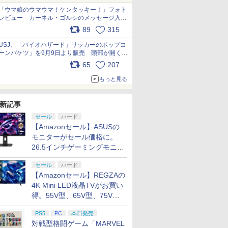
「ウマ娘のウマウマ！ケンタッキー！」フォト
レビュー カーネル・ゴルシのメッセージ入り
パッケージや描き下ろしトレカなどが登場
89
315
pic.x.com/PjnkR9vkXl
USJ、「バイオハザード」リッカーのポップコ
ーンバケツ」を9月9日より販売 頭部が開く仕
組み。味は恐怖を堪のう「味噌フレーバー」
65
207
pic.x.com/81MuXGahVM
もっと見る
新記事
セール
ハード
【Amazonセール】ASUSの
モニターがセール価格に。
26.5インチゲーミングモニタ
ー「ROG Strix OLED
セール
ハード
XG27ACDMS」限定モデルも
【Amazonセール】REGZAの
お買い得
4K Mini LED液晶TVがお買い
得。55V型、65V型、75V型
の2026年モデルがラインナ
PS5
PC
本日発売
ップ
対戦型格闘ゲーム「MARVEL