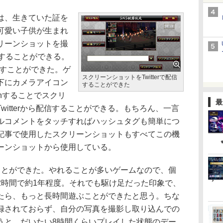
は、生きていた証を
可愛い子供が生まれ
リーンショットを撮
稿することができる。
試すことができた。ゲ
スクリーンショットをTwitterで配信
下にカメラアイコン
することができた
chすることでスクリ
最
itterから配信することができる。もちろん、一言
ルコメントをタッチすればハッシュタグも簡単につ
記事で使用したスクリーンショットもすべてこの機
ーンショットから使用している。
とができた。やれることが多いゲームなので、個
2時間で約1年程度。それでも駆け足だった印象で、
たら、もっと長時間遊ぶことができたと思う。ちな
録されておらず、自分の写真を撮影し取り込んでの
うと、だいたい8時間くらいプレイした状態のデー