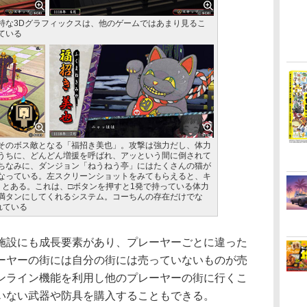
特な3Dグラフィックスは、他のゲームではあまり見るこ
ている
そのボス敵となる「福招き美也」。攻撃は強力だし、体力
うちに、どんどん増援を呼ばれ、アッという間に倒されて
ちなみに、ダンジョン「ねうねう亭」にはたくさんの猫が
なっている。左スクリーンショットをみてもらえると、キ
」とある。これは、□ボタンを押すと1発で持っている体力
満タンにしてくれるシステム。コーちんの存在だけでな
れている
設にも成長要素があり、プレーヤーごとに違った
ーヤーの街には自分の街には売っていないものが売
ンライン機能を利用し他のプレーヤーの街に行くこ
いない武器や防具を購入することもできる。