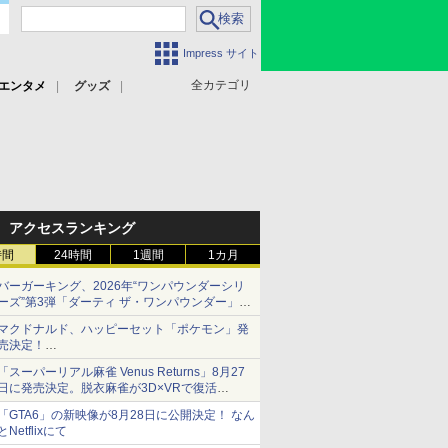
Impress サイト
全カテゴリ
エンタメ
グッズ
アクセスランキング
時間
24時間
1週間
1カ月
バーガーキング、2026年“ワンパウンダーシリ
ーズ”第3弾「ダーティ ザ・ワンパウンダー」を
8月7日発売
マクドナルド、ハッピーセット「ポケモン」発
「特製ガーリックマヨソース」を使用した超大
売決定！
型チーズバーガー
ポケモン30周年記念で30匹が大集合
「スーパーリアル麻雀 Venus Returns」8月27
日に発売決定。脱衣麻雀が3D×VRで復活
発売から2週間は20%オフになるセールが実施
「GTA6」の新映像が8月28日に公開決定！ なん
とNetflixにて