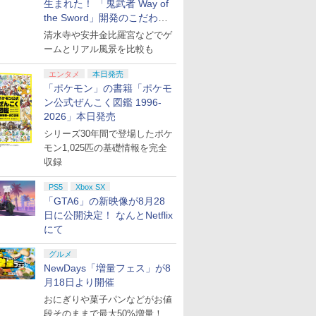
生まれた！ 「鬼武者 Way of
the Sword」開発のこだわり
を目撃！
清水寺や安井金比羅宮などでゲ
ームとリアル風景を比較も
エンタメ
本日発売
「ポケモン」の書籍「ポケモ
ン公式ぜんこく図鑑 1996-
2026」本日発売
シリーズ30年間で登場したポケ
モン1,025匹の基礎情報を完全
収録
PS5
Xbox SX
「GTA6」の新映像が8月28
日に公開決定！ なんとNetflix
にて
グルメ
NewDays「増量フェス」が8
月18日より開催
おにぎりや菓子パンなどがお値
段そのままで最大50%増量！