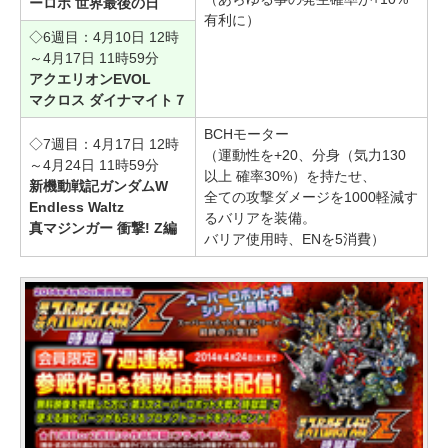
ーロボ 世界最後の日
有利に）
◇6週目：4月10日 12時
～4月17日 11時59分
アクエリオンEVOL
マクロス ダイナマイト７
BCHモーター
◇7週目：4月17日 12時
（運動性を+20、分身（気力130
～4月24日 11時59分
以上 確率30%）を持たせ、
新機動戦記ガンダムW
全ての攻撃ダメージを1000軽減す
Endless Waltz
るバリアを装備。
真マジンガー 衝撃! Z編
バリア使用時、ENを5消費）