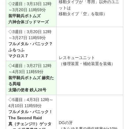
移動タイプが「専用」以外のユニ
◇2週目：3月13日 12時
ットは
～3月20日 11時59分
移動タイプ「空」を取得）
装甲騎兵ボトムズ
六神合体ゴッドマーズ
◇3週目：3月20日 12時
～3月27日 11時59分
フルメタル・パニック？
ふもっふ
マクロス７
レスキューユニット
（修理装置・補給装置を装備）
◇4週目：3月27日 12時
～4月3日 11時59分
装甲騎兵ボトムズ 赫奕た
る異端
太陽の使者 鉄人28号
◇5週目：4月3日 12時～
4月10日 11時59分
フルメタル・パニック！
The Second Raid
DGの牙
真（チェンジ!!）ゲッタ
（あらゆる事の発生確率が+10%