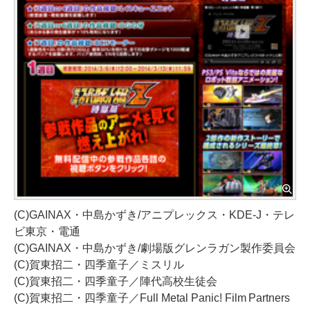
(C)GAINAX・中島かずき/アニプレックス・KDE-J・テレ
ビ東京・電通
(C)GAINAX・中島かずき/劇場版グレンラガン製作委員会
(C)賀東招二・四季童子／ミスリル
(C)賀東招二・四季童子／陣代高校生徒会
(C)賀東招二・四季童子／Full Metal Panic! Film Partners