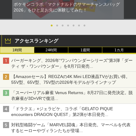
ポケモンコラボ「マクドナルドのサマーチャンスバッグ
2026」をひと足お先に体験してみた！
●
●
●
●
●
●
●
アクセスランキング
1時間
24時間
1週間
1カ月
バーガーキング、2026年“ワンパウンダーシリーズ”第3弾「ダー
ティ ザ・ワンパウンダー」を8月7日発売
「特製ガーリックマヨソース」を使用した超大型チーズバーガー
【Amazonセール】REGZAの4K Mini LED液晶TVがお買い得。
55V型、65V型、75V型の2026年モデルがラインナップ
「スーパーリアル麻雀 Venus Returns」8月27日に発売決定。脱
衣麻雀が3D×VRで復活
発売から2週間は20%オフになるセールが実施
「ドラクエ」×ジェラピケ、コラボ「GELATO PIQUE
encounters DRAGON QUEST」第2弾が本日発売
アイスカップに入ったスライムやわたぼう、ベビーサタンなどが
対戦型格闘ゲーム「MARVEL闘魂」本日発売。マーベルを代表
オリジナルアートで登場
するヒーローやヴィランたちが登場