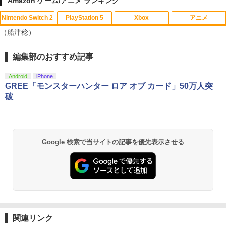
Amazon ゲーム/アニメ ランキング
Nintendo Switch 2
PlayStation 5
Xbox
アニメ
【SONYライセンス商品】DualSenseR
【中古】戦国BASARA2 英雄外伝 ダブル
【送料無料】劇場版「鬼滅の刃」無限城
1
1
1
（船津稔）
ワイヤレスコントローラー専用 USB-Cto
パック Best Price! - Wii
編 第一章 猗窩座再来(通常版)【Blu-ra
C充電ケーブル【Playstation5対応】
y】/アニメーション[Blu-ray]【返品種別
A】
￥350
編集部のおすすめ記事
スプラトゥーン レイダース|オンライン
PlayStation 5 デジタル・エディション
【純正品】Xbox ワイヤレス コントロー
劇場版「鬼滅の刃」無限城編 第一章 猗
1
1
1
1
￥2,007
コード版
日本語専用 Console Language: Japan
ラー + USB-C® ケーブル
窩座再来 通常版 [Blu-ray]
￥4,400
ese only (CFI-2200B01)
Android
iPhone
￥5,832
￥8,300
￥3,982
GREE「モンスターハンター ロア オブ カード」50万人突
￥55,000
※当店在庫僅少、次回納期未定 任天堂
破
【中古】 クアリー 〜悪夢のサマーキャ
2
2
どうぶつの森amiiboカード 第4弾 1パッ
ンプ／PS5
Death Unto Dawn: FINAL FANTASY XI
2
ク（3枚入り） 【銀行振込不可】
V Original Soundtrack【映像付サント
【純正品】Xbox ワイヤレス コントロー
ラ/Blu-ray Disc Music】【Blu-ray】 [
2
￥2,783
スプラトゥーン レイダース -Switch2
劇場版「鬼滅の刃」無限城編 第一章 猗
Beast of Reincarnation -PS5 【特典】
ラー (ロボット ホワイト)
2
2
ゲーム ミュージック ]
￥330
2
窩座再来 通常版 [DVD]
プロダクトコード 封入
Google 検索で当サイトの記事を優先表示させる
￥6,449
￥7,681
￥4,400
￥3,523
￥7,286
【特典】テイルズ オブ エターニア リマ
※当店在庫僅少、次回納期未定 任天堂
3
3
スター PS5版(【早期購入特典】超冒険
どうぶつの森amiiboカード 第3弾 1パッ
お役立ちセット)
ク（3枚入り） 【銀行振込不可】
【純正品】Xbox ワイヤレス コントロー
図書館戦争 革命のつばさBlu-ray特別版
3
3
ラー (カーボンブラック)
【初回限定版】【Blu-ray】 [ 井上麻里奈
Nintendo Switch 2(日本語・国内専用)
【Amazon.co.jp限定】劇場版モノノ怪
【純正品】ディスクドライブ(CFI-ZDD1
3
3
3
]
￥3,484
￥330
第三章 蛇神 (Amazon.co.jp限定オリジ
J) PlayStation 5
￥8,020
ナル三方背収納ケース付きコレクション)
関連リンク
￥56,068
￥6,864
(オリジナル特典:オリジナル巾着＋メー