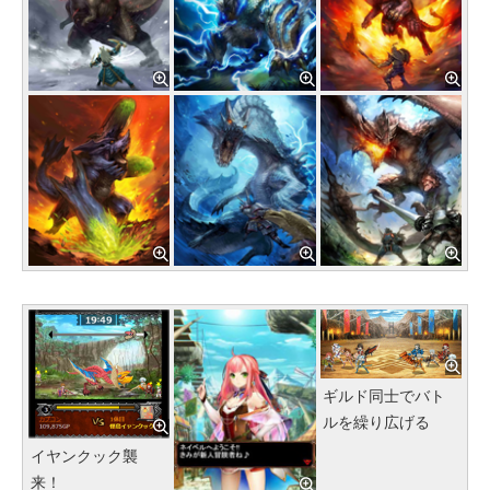
ギルド同士でバト
ルを繰り広げる
イヤンクック襲
来！