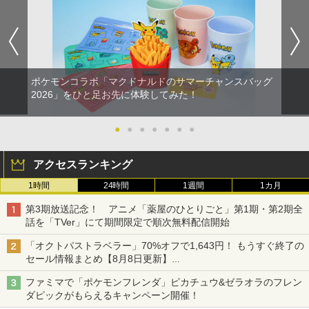
ポケモンコラボ「マクドナルドのサマーチャンスバッグ
2026」をひと足お先に体験してみた！
●
●
●
●
●
●
●
アクセスランキング
1時間
24時間
1週間
1カ月
第3期放送記念！ アニメ「薬屋のひとりごと」第1期・第2期全
話を「TVer」にて期間限定で順次無料配信開始
「オクトパストラベラー」70%オフで1,643円！ もうすぐ終了の
セール情報まとめ【8月8日更新】
ニンテンドーeショップでは「大神 絶景版」が67%オフで990円
ファミマで「ポケモンフレンダ」ピカチュウ&ゼラオラのフレン
ダピックがもらえるキャンペーン開催！