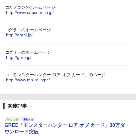
￥11,849
カー特典:【坤と離】二振りの剣、十翼よ
□カプコンのホームページ
【中古】ドラゴンクエストX 目覚めし五
※当店在庫僅少、次回納期未定 任天堂
4
4
り来たる！スタジオ描き下ろしイラスト
http://www.capcom.co.jp/
つの種族 オフラインソフト:プレイステ
どうぶつの森amiiboカード 第2弾 1パッ
【純正品】Xbox 充電式バッテリー + US
4
ボード付) [Blu-ray]
ーション5ソフト／ロールプレイング・
ク（3枚入り） 【銀行振込不可】
B-C ケーブル
IDOLiSH7 LIVE BEYOND “Op.7 ”【Blu
4
【純正品】DualSense ワイヤレスコン
ゲーム
ニンテンドープリペイド番号 9000円|オ
4
-ray DAY 2】【Blu-ray】 [ IDOLiSH7 ]
4
￥10,780
トローラー ミッドナイト ブラック(CFI-
ンラインコード版
□グラニのホームページ
￥330
￥2,618
ZCT2J01)
http://grani.jp/
￥3,780
￥6,926
￥9,000
￥10,737
劇場版「鬼滅の刃」無限城編 第一章 猗
4
※当店在庫僅少、次回納期未定 任天堂
□グリーのホームページ
5
窩座再来 完全生産限定版 [Blu-ray]
【国内正規品】Thrustmaster スラスト
STRASSE キャスター8個セット レーシ
どうぶつの森amiiboカード 第1弾 1パッ
http://gree.jp/
5
5
マスター TH8S シフター - PC、PS4、P
ングコックピット[RCZ01/RCZ02]に取付
ク（3枚入り） 【銀行振込不可】
新劇場版「頭文字D」10th Anniversary
ニンテンドープリペイド番号 5000円|オ
5
5
￥8,698
【純正品】DualSense ワイヤレスコン
S5、PS5 Pro、Xbox One、Xbox Serie
可 ストッパー付き 固定 移動 ハンコン設
Blu-ray Box【Blu-ray】 [ 宮野真守 ]
ンラインコード版
5
トローラー(CFI-ZCT2J)
s X|S 対応の高精度 H パターン シフター
置台 [コクピット レースゲーム]
￥330
□「モンスターハンター ロア オブ カード」のページ
￥7,117
￥5,000
http://www.mh-rc.jp/pc/
￥10,737
￥14,141
￥5,280
『映画 ラブライブ！蓮ノ空女学院スクー
5
ルアイドルクラブ Bloom Garden Part
y』Blu-ray（特装限定版）
関連記事
￥8,589
Android
iPhone
GREE「モンスターハンター ロア オブ カード」30万ダ
ウンロード突破