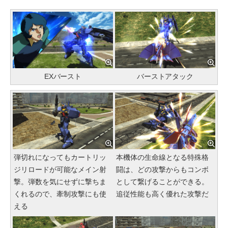
EXバースト
バーストアタック
弾切れになってもカートリッ
本機体の生命線となる特殊格
ジリロードが可能なメイン射
闘は、どの攻撃からもコンボ
撃。弾数を気にせずに撃ちま
として繋げることができる。
くれるので、牽制攻撃にも使
追従性能も高く優れた攻撃だ
える