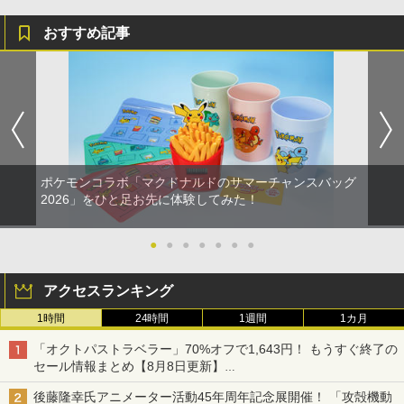
おすすめ記事
ポケモンコラボ「マクドナルドのサマーチャンスバッグ
2026」をひと足お先に体験してみた！
●
●
●
●
●
●
●
アクセスランキング
1時間
24時間
1週間
1カ月
「オクトパストラベラー」70%オフで1,643円！ もうすぐ終了の
セール情報まとめ【8月8日更新】
ニンテンドーeショップでは「大神 絶景版」が67%オフで990円
後藤隆幸氏アニメーター活動45年周年記念展開催！ 「攻殻機動