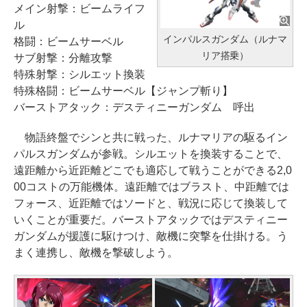
メイン射撃：ビームライフ
ル
インパルスガンダム（ルナマ
格闘：ビームサーベル
リア搭乗）
サブ射撃：分離攻撃
特殊射撃：シルエット換装
特殊格闘：ビームサーベル【ジャンプ斬り】
バーストアタック：デスティニーガンダム 呼出
物語終盤でシンと共に戦った、ルナマリアの駆るイン
パルスガンダムが参戦。シルエットを換装することで、
遠距離から近距離どこでも適応して戦うことができる2,0
00コストの万能機体。遠距離ではブラスト、中距離では
フォース、近距離ではソードと、戦況に応じて換装して
いくことが重要だ。バーストアタックではデスティニー
ガンダムが援護に駆けつけ、敵機に突撃を仕掛ける。う
まく連携し、敵機を撃破しよう。