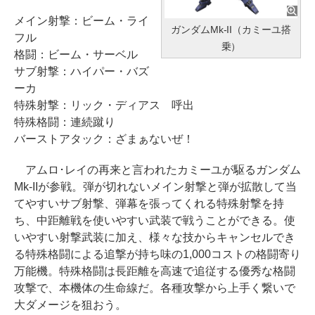
メイン射撃：ビーム・ライ
ガンダムMk-II（カミーユ搭
フル
乗）
格闘：ビーム・サーベル
サブ射撃：ハイパー・バズ
ーカ
特殊射撃：リック・ディアス 呼出
特殊格闘：連続蹴り
バーストアタック：ざまぁないぜ！
アムロ･レイの再来と言われたカミーユが駆るガンダム
Mk-IIが参戦。弾が切れないメイン射撃と弾が拡散して当
てやすいサブ射撃、弾幕を張ってくれる特殊射撃を持
ち、中距離戦を使いやすい武装で戦うことができる。使
いやすい射撃武装に加え、様々な技からキャンセルでき
る特殊格闘による追撃が持ち味の1,000コストの格闘寄り
万能機。特殊格闘は長距離を高速で追従する優秀な格闘
攻撃で、本機体の生命線だ。各種攻撃から上手く繋いで
大ダメージを狙おう。