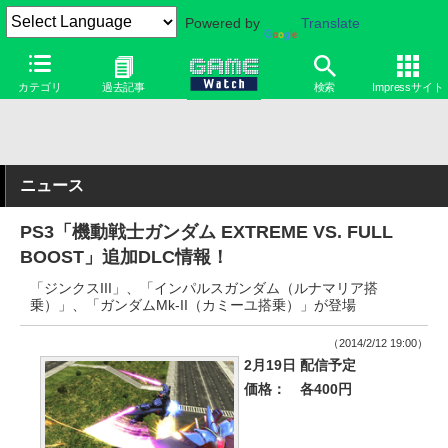
Powered by
Translate
カテゴリ
過去記事
検索
Impressサイト
ニュース
PS3「機動戦士ガンダム EXTREME VS. FULL
BOOST」追加DLC情報！
「ジンクスIII」、「インパルスガンダム（ルナマリア搭
乗）」、「ガンダムMk-II（カミーユ搭乗）」が登場
（2014/2/12 19:00）
2月19日 配信予定
価格：
各400円