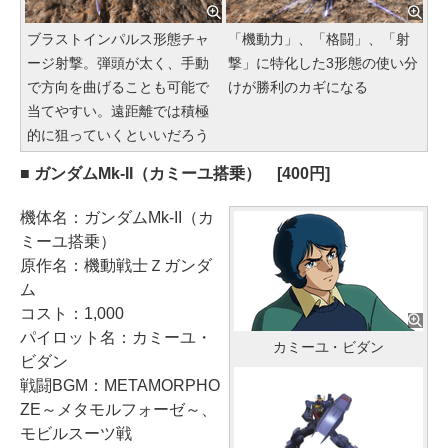
ブラストインパルス形態チャ
「機動力」、「格闘」、「射
ージ射撃。弾頭が太く、手動
撃」に特化した3形態の使い分
で方向を曲げることも可能で
けが勝利のカギになる
当てやすい。遠距離では積極
的に狙っていくといいだろう
■ ガンダムMk-II（カミーユ搭乗） [400円]
機体名：ガンダムMk-II（カ
ミーユ搭乗）
原作名：機動戦士Ｚガンダ
ム
コスト：1,000
パイロット名：カミーユ・
カミーユ・ビダン
ビダン
戦闘BGM：METAMORPHO
ZE～メタモルフォーゼ～、
モビルスーツ戦