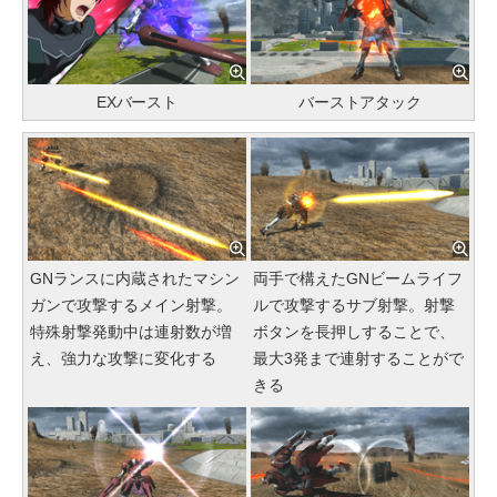
EXバースト
バーストアタック
GNランスに内蔵されたマシン
両手で構えたGNビームライフ
ガンで攻撃するメイン射撃。
ルで攻撃するサブ射撃。射撃
特殊射撃発動中は連射数が増
ボタンを長押しすることで、
え、強力な攻撃に変化する
最大3発まで連射することがで
きる