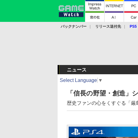
バックナンバー
リリース送付先
PS5
モバイル
eスポーツ
クラウド
PS
ニュース
Select Language
▼
「信長の野望・創造」シ
歴史ファンの心をくすぐる「厳