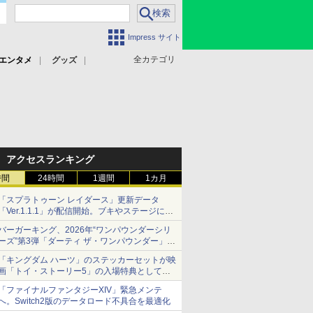
Impress サイト
全カテゴリ
エンタメ
グッズ
アクセスランキング
時間
24時間
1週間
1カ月
「スプラトゥーン レイダース」更新データ
「Ver.1.1.1」が配信開始。ブキやステージに関
する不具合を修正
バーガーキング、2026年“ワンパウンダーシリ
ーズ”第3弾「ダーティ ザ・ワンパウンダー」を
8月7日発売
「キングダム ハーツ」のステッカーセットが映
「特製ガーリックマヨソース」を使用した超大
画「トイ・ストーリー5」の入場特典として配
型チーズバーガー
布決定！
「ファイナルファンタジーXIV」緊急メンテ
本日8月7日より先着・数量限定で配布
へ。Switch2版のデータロード不具合を最適化