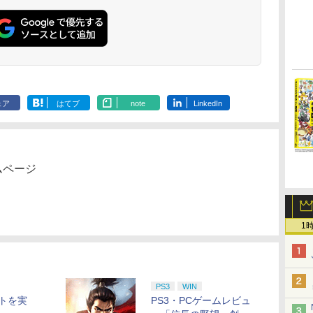
ェア
はてブ
note
LinkedIn
ムページ
1
PS3
WIN
トを実
PS3・PCゲームレビュ