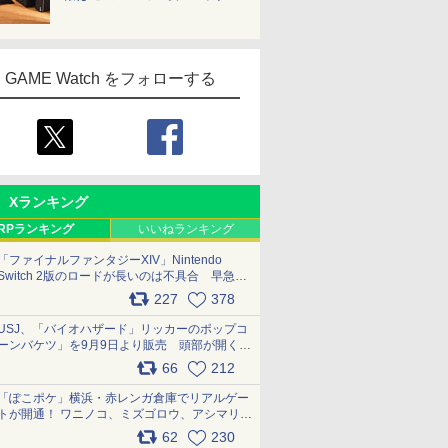
GAME Watch をフォローする
Xランキング
RPランキング
いいねランキング
「ファイナルファンタジーXIV」Nintendo
Switch 2版のロードが長いのは不具合 早急に
アップデートできるよう対応中
227
378
pic.x.com/s9S3nRCAGa
USJ、「バイオハザード」リッカーのポップコ
ーンバケツ」を9月9日より販売 頭部が開く仕
組み。味は恐怖を堪のう「味噌フレーバー」
66
212
pic.x.com/81MuXGahVM
「ぽこポケ」横浜・赤レンガ倉庫でリアルゲー
トが開通！ ワニノコ、ミズゴロウ、アシマリ登
場シーンをレポート pic.x.com/LDgEByVl6D
62
230