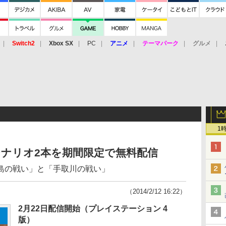
Switch2
Xbox SX
PC
アニメ
テーマパーク
グルメ
 Vita
3DS
アーケード
VR
1
ナリオ2本を期間限定で無料配信
島の戦い」と「手取川の戦い」
（2014/2/12 16:22）
2月22日配信開始（プレイステーション 4
版）