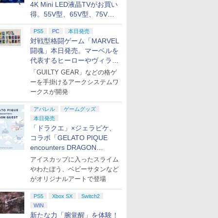
4K Mini LED液晶TVがお買い
得。55V型、65V型、75V型
の2026年モデルがラインナ
PS5
PC
本日発売
ップ
対戦型格闘ゲーム「MARVEL
闘魂」本日発売。マーベルを
代表するヒーローやヴィラン
たちが登場
「GUILTY GEAR」などの格ゲ
ーを手掛けるアークシステムワ
ークスが開発
アパレル
ゲームグッズ
本日発売
「ドラクエ」×ジェラピケ、
コラボ「GELATO PIQUE
encounters DRAGON
QUEST」第2弾が本日発売
アイスカップに入ったスライム
やわたぼう、ベビーサタンなど
がオリジナルアートで登場
PS5
Xbox SX
Switch2
WIN
新たな力「腕覚醒」を体験！