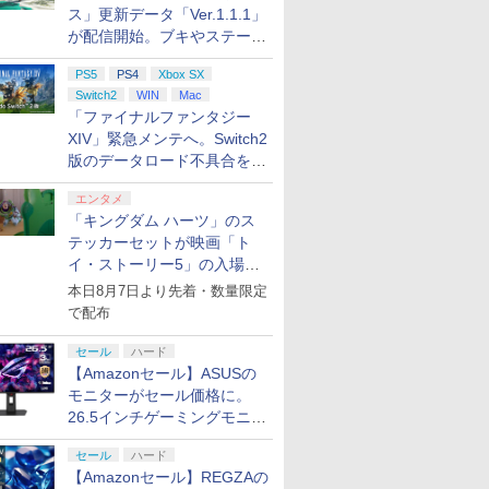
ス」更新データ「Ver.1.1.1」
が配信開始。ブキやステージ
に関する不具合を修正
PS5
PS4
Xbox SX
Switch2
WIN
Mac
「ファイナルファンタジー
XIV」緊急メンテへ。Switch2
版のデータロード不具合を最
適化
エンタメ
「キングダム ハーツ」のス
テッカーセットが映画「ト
イ・ストーリー5」の入場特
典として配布決定！
本日8月7日より先着・数量限定
で配布
セール
ハード
【Amazonセール】ASUSの
モニターがセール価格に。
26.5インチゲーミングモニタ
ー「ROG Strix OLED
セール
ハード
XG27ACDMS」限定モデルも
【Amazonセール】REGZAの
お買い得