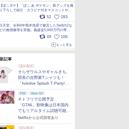
【ぽこポケ】「ぽこ あ ポケモン」新グッズを撮
り下ろしで紹介 カラビナ付きマスコットやス
クエアポーチが仲間入り
52
283
pic.x.com/XmVAgBxaW5
任天堂、令和8年熊本地震で被災したSwitch2な
どの無償修理を実施。義援金5,000万円の寄付
も発表 pic.x.com/BAYsMfUfUC
49
106
もっと見る
新記事
エンタメ
そらザウルスやギャルきち、
団長の吉野家Tシャツも！
「hololive Splash T-Party!」
全Tシャツラインナップ公開
PS5
Xbox SX
＆オンライン販売開始
ネトフリで公開予定
「GTA6」新映像は日本国内
でもリアルタイム試聴可能。
しかも日本語字幕付き
Netflixから公式回答あり
エンタメ