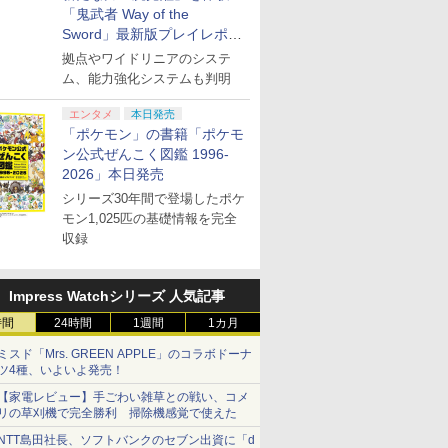
「鬼武者 Way of the
Sword」最新版プレイレポー
ト
拠点やワイドリニアのシステ
ム、能力強化システムも判明
エンタメ
本日発売
「ポケモン」の書籍「ポケモ
ン公式ぜんこく図鑑 1996-
2026」本日発売
シリーズ30年間で登場したポケ
モン1,025匹の基礎情報を完全
収録
Impress Watchシリーズ 人気記事
時間
24時間
1週間
1カ月
ミスド「Mrs. GREEN APPLE」のコラボドーナ
ツ4種、いよいよ発売！
【家電レビュー】手ごわい雑草との戦い、コメ
リの草刈機で完全勝利 掃除機感覚で使えた
NTT島田社長、ソフトバンクのセブン出資に「d