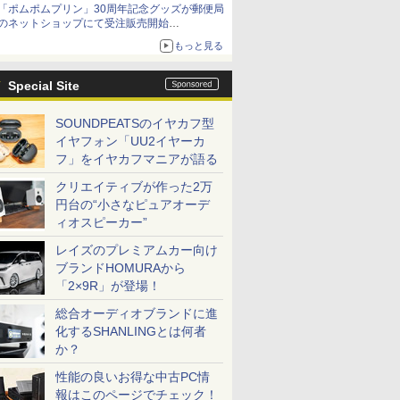
「ポムポムプリン」30周年記念グッズが郵便局
のネットショップにて受注販売開始
「おもちもちもちクッション」など今年だけの
もっと見る
限定商品が登場
Special Site
SOUNDPEATSのイヤカフ型
イヤフォン「UU2イヤーカ
フ」をイヤカフマニアが語る
クリエイティブが作った2万
円台の“小さなピュアオーデ
ィオスピーカー”
レイズのプレミアムカー向け
ブランドHOMURAから
「2×9R」が登場！
総合オーディオブランドに進
化するSHANLINGとは何者
か？
性能の良いお得な中古PC情
報はこのページでチェック！