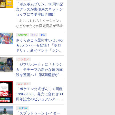
「ポムポムプリン」30周年記
念グッズが郵便局のネットシ
ョップにて受注販売開始
「おもちもちもちクッション」
など今年だけの限定商品が登場
Android
iOS
PC
さくらみこ＆星街すいせいの
★5メンバーも登場！「ホロ
ドリ」、新イベント「シンク
ロする夏のスパークル」がス
エンタメ
タート
「ジブリパーク」に「ナウシ
カ」モチーフの新たな屋内施
設を整備へ！ 第3期構想が公
開
エンタメ
「ポケモン公式ぜんこく図鑑
1996-2026」発売に合わせ30
周年記念のビジュアルアート
ブック3冊同時発売が決定
Switch2
「スプラトゥーン レイダー