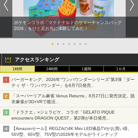
ポケモンコラボ「マクドナルドのサマーチャンスバッグ
2026」をひと足お先に体験してみた！
●
●
●
●
●
●
●
アクセスランキング
1時間
24時間
1週間
1カ月
バーガーキング、2026年“ワンパウンダーシリーズ”第3弾「ダー
ティ ザ・ワンパウンダー」を8月7日発売
「特製ガーリックマヨソース」を使用した超大型チーズバーガー
「スーパーリアル麻雀 Venus Returns」8月27日に発売決定。脱
衣麻雀が3D×VRで復活
発売から2週間は20%オフになるセールが実施
「ドラクエ」×ジェラピケ、コラボ「GELATO PIQUE
encounters DRAGON QUEST」第2弾が本日発売
アイスカップに入ったスライムやわたぼう、ベビーサタンなどが
【Amazonセール】REGZAの4K Mini LED液晶TVがお買い得。
オリジナルアートで登場
55V型、65V型、75V型の2026年モデルがラインナップ