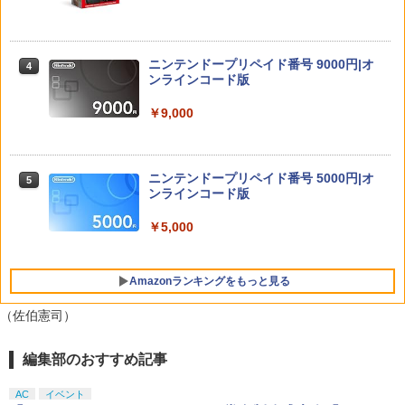
￥4,600
【特典】METAL GEAR SOLID : MASTE
4
【中古】 モンスターズ インク,モンスタ
R COLLECTION Vol.2 PS5版(【早期購
4
ーズ ユニバーシティ (2巻セット) [レン
入封入特典】DLCチラシ)
タル落ち] [Blu-ray] [ブルーレイ]
ニンテンドープリペイド番号 9000円|オ
4
【特典】ファイナルファンタジー レゾナ
ンラインコード版
￥5,742
4
ンス Switch2版(【初回封入特典】魔導
【中古】MOTHER3
￥2,572
4
船＆かけだし騎士の応援パック・かけだ
￥9,000
し騎士のスタートダッシュパック)
￥5,076
【新品】【PS5HD】PS5用無線コントロ
5
￥6,910
The Quest of Wonders Parade【Blu-r
ーラー ブラック[在庫品]
5
ay】
ニンテンドープリペイド番号 5000円|オ
5
【中古】ドラゴンクエストVII Reimagin
ンラインコード版
￥5,930
5
ed -Switch
￥3,003
Switch2 保護フィルム スイッチ2 保護フ
5
￥5,000
ィルム switch2 フィルム Switch2 ガラ
￥6,059
スフィルム スイッチ2 フィルム ガイド
貼り付け キット カバー Switch 2 本体
Amazonランキングをもっと見る
アクセサリー Nintendo Switch2 ケース
可 透明 ブルーライト カット 99％ FIRM
E
（佐伯憲司）
￥1,000
編集部のおすすめ記事
PlayStation 5 デジタル・エディション
【純正品】Xbox ワイヤレス コントロー
【Amazon.co.jp限定】劇場版モノノ怪
1
1
1
日本語専用 Console Language: Japan
ラー + USB-C® ケーブル
第三章 蛇神 (Amazon.co.jp限定オリジ
ese only (CFI-2200B01)
ナル三方背収納ケース付きコレクション)
AC
イベント