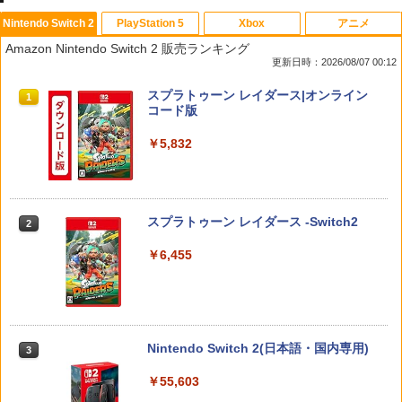
Nintendo Switch 2
PlayStation 5
Xbox
アニメ
【8/05.8/10限定！お買い物マラソン×5の
鬼エイム 橙鬼 ハイグレードモデル FPS
送料無料【BRICK game テトリス
【中古】 バグズ・ライフ [レンタル落ち]
1
1
1
1
Amazon Nintendo Switch 2 販売ランキング
つく日｜ポイント最大49.5倍】【新品】
エイム向上 リング シリコン製 国産 ステ
ビッグ ゲーム機】ゲームウォッチ ゲ
[Blu-ray] [ブルーレイ]
更新日時：2026/08/07 00:12
あつまれ どうぶつの森 Nintendo Switc
ィック スポンジ PS5 PS4 SWITCH コン
ーム レトロゲーム 景品 粗品 携
h 2 Edition/Switch2【日曜日以外即日発
トローラー 硬さ3種類 計6個入り
帯 暇つぶし 液晶 高齢者 単純 簡
￥1,080
スプラトゥーン レイダース|オンライン
送】※レターパック全国送料無料
単 シンプル 単3電池 ミニゲーム
1
コード版
大きい GAME ポータブル ボケ防
￥2,280
止 携帯ゲーム レトロゲーム ブロッ
￥6,156
クくずし
￥5,832
【中古】 レミーのおいしいレストラン
2
￥1,680
[レンタル落ち] [Blu-ray] [ブルーレイ]
JDM：ジャパニーズドリフトマスター
2
【8/05.8/10限定！お買い物マラソン×5の
2
つく日｜ポイント最大49.5倍】【新品】
￥2,188
￥3,388
スプラトゥーン レイダース -Switch2
2
あつまれ どうぶつの森 Nintendo Switc
h 2 Edition/Switch2【日曜日以外即日発
[Switch 2] ぽこ あ ポケモン エキスパン
2
￥6,455
送】※レターパック全国送料無料
ションパス（ダウンロード版）※3,200
ポイントまでご利用可
￥6,156
【中古】ファインディング ニモ＋ファイ
3
￥4,400
ンディング ドリー（2枚セット）ブルー
スーパーボンバーマン コレクション PS5
3
レイディスク〔レンタル落ち〕 レンタル
版
落ち 中古 Blu-ray ブルーレイ
Nintendo Switch 2(日本語・国内専用)
3
Switch2 カービィのエアライダー BEE-P
￥4,656
3
￥2,429
-AAABA
【中古】 C55D K Apple Lightning USB
3
￥55,603
3 カメラアダプタ
￥6,680