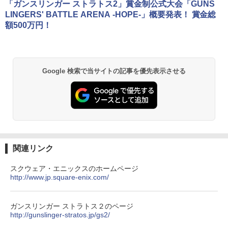
(オリジナル特典:オリジナル巾着＋メー
￥8,300
「ガンスリンガー ストラトス2」賞金制公式大会「GUNS
カー特典:【坤と離】二振りの剣、十翼よ
￥55,000
LINGERS' BATTLE ARENA -HOPE-」概要発表！ 賞金総
り来たる！スタジオ描き下ろしイラスト
額500万円！
ボード付) [Blu-ray]
Xbox プリペイドカード 5,000円 デジタ
2
￥10,780
Beast of Reincarnation -PS5 【特典】
ルコード 【旧 Xbox ギフトカード】 [オ
2
プロダクトコード 封入
ンラインコード]
Google 検索で当サイトの記事を優先表示させる
￥7,286
￥5,000
劇場版「鬼滅の刃」無限城編 第一章 猗
2
窩座再来 通常版 [Blu-ray]
￥3,964
【純正品】Xbox ワイヤレス コントロー
3
【純正品】ディスクドライブ(CFI-ZDD1
ラー (ロボット ホワイト)
3
J) PlayStation 5
￥7,681
￥11,849
関連リンク
劇場版「鬼滅の刃」無限城編 第一章 猗
3
窩座再来 通常版 [DVD]
スクウェア・エニックスのホームページ
【純正品】Xbox 充電式バッテリー + US
http://www.jp.square-enix.com/
4
￥3,523
【純正品】DualSense ワイヤレスコン
B-C ケーブル
4
トローラー ミッドナイト ブラック(CFI-
ZCT2J01)
￥2,618
ガンスリンガー ストラトス２のページ
http://gunslinger-stratos.jp/gs2/
￥10,737
劇場版「鬼滅の刃」無限城編 第一章 猗
4