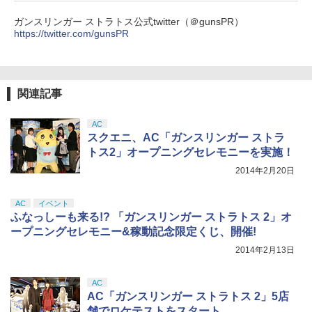
窩座再来 完全生産限定版 [Blu-ray]
ガンスリンガー ストラトス公式twitter（＠gunsPR）
【純正品】Xbox ワイヤレス コントロー
5
https://twitter.com/gunsPR
￥8,698
【純正品】DualSense ワイヤレスコン
ラー (カーボンブラック)
5
トローラー(CFI-ZCT2J)
￥8,020
￥10,737
関連記事
【Amazon.co.jp限定】劇場版モノノ怪
5
第三章 蛇神 (オリジナル特典:オリジナル
巾着＋メーカー特典:【坤と離】二振りの
AC
剣、十翼より来たる！スタジオ描き下ろ
スクエニ、AC「ガンスリンガー ストラ
しイラストボード付) [Blu-ray]
トス2」オープニングセレモニーを実施！
￥9,900
2014年2月20日
AC
イベント
ふなっしーも来る!? 「ガンスリンガー ストラトス 2」オ
ープニングセレモニー&稼動記念限定くじ、開催!
2014年2月13日
AC
AC「ガンスリンガー ストラトス 2」5店
舗でロケテストをスタート