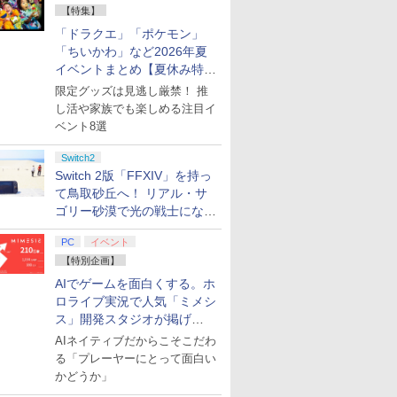
【特集】
「ドラクエ」「ポケモン」
「ちいかわ」など2026年夏
イベントまとめ【夏休み特
集】
限定グッズは見逃し厳禁！ 推
し活や家族でも楽しめる注目イ
ベント8選
Switch2
Switch 2版「FFXIV」を持っ
て鳥取砂丘へ！ リアル・サ
ゴリー砂漠で光の戦士になっ
てみた
PC
イベント
【特別企画】
AIでゲームを面白くする。ホ
ロライブ実況で人気「ミメシ
ス」開発スタジオが掲げ
る“AI活用の信念”とは？【講
AIネイティブだからこそこだわ
演レポート】
る「プレーヤーにとって面白い
かどうか」