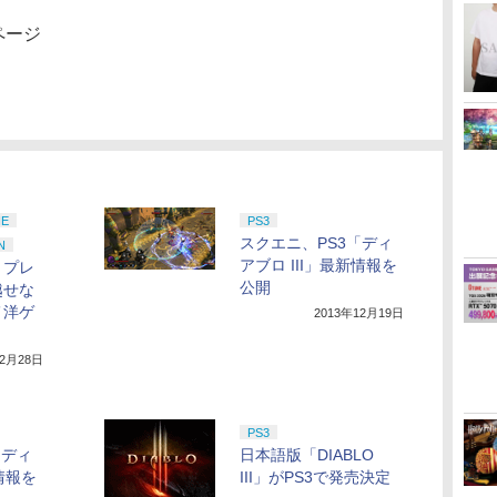
ムページ
NE
PS3
スクエニ、PS3「ディ
N
アブロ III」最新情報を
】プレ
公開
越せな
メ洋ゲ
2013年12月19日
12月28日
PS3
「ディ
日本語版「DIABLO
新情報を
III」がPS3で発売決定