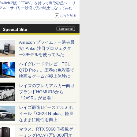
Switch 2版「FFXIV」を持って鳥取砂丘へ！ リ
アル・サゴリー砂漠で光の戦士になってみた
もっと見る
Special Site
Amazon プライムデー過去最
安! Anker注目プロジェクタ
ー3モデルを使ってみた
ハイグレードテレビ「TCL
Q7D Pro」。圧巻の色彩美で
映画＆ゲームが極上体験に
レイズのプレミアムカー向け
ブランドHOMURAから
「2×9R」が登場！
レイズ鍛造1ピースアルミホ
イール「CE28 N-plus」軽量
なままに剛性を向上
マウス、RTX 5060 Ti搭載ゲ
ーミングPCが7万5,000円オ