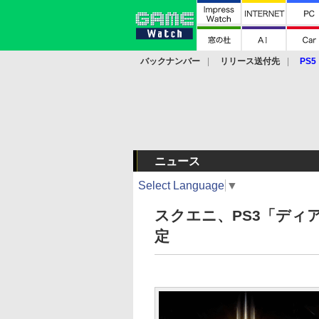
バックナンバー
リリース送付先
PS5
モバイル
eスポーツ
クラウド
PS
ニュース
Select Language
▼
スクエニ、PS3「ディア
定