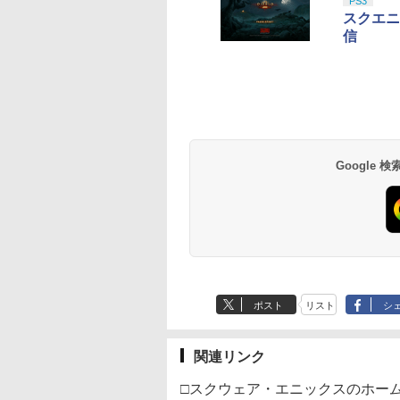
PS3
スクエニ
信
Google
ポスト
リスト
シ
関連リンク
□スクウェア・エニックスのホー