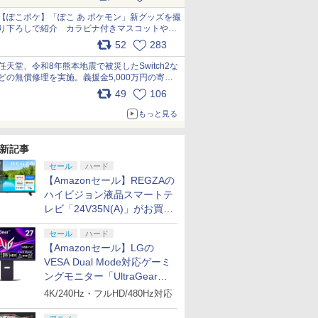
【ぽこポケ】「ぽこ あ ポケモン」新グッズを撮
り下ろしで紹介 カラビナ付きマスコットやス
クエアポーチが仲間入り
52
283
pic.x.com/XmVAgBxaW5
任天堂、令和8年熊本地震で被災したSwitch2な
どの無償修理を実施。義援金5,000万円の寄付
も発表 pic.x.com/BAYsMfUfUC
49
106
もっと見る
新記事
セール
ハード
【Amazonセール】REGZAの
ハイビジョン液晶スマートテ
レビ「24V35N(A)」がお買い
得！
セール
ハード
【Amazonセール】LGの
VESA Dual Mode対応ゲーミ
ングモニター「UltraGear
27G850A-B」がお買い得！
4K/240Hz・フルHD/480Hz対応