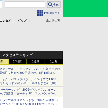
Impress サイト
全カテゴリ
エンタメ
グッズ
アクセスランキング
時間
24時間
1週間
1カ月
マクドナルド、マックデリバリーの朝マックの
最低注文料金が500円値上げ。8月18日より
1,500円から受付
「オクトパストラベラー」70%オフで1,643
円！ もうすぐ終了のセール情報まとめ【8月8日
更新】
バーガーキング、2026年“ワンパウンダーシリ
ニンテンドーeショップでは「大神 絶景版」が
ーズ”第3弾「ダーティ ザ・ワンパウンダー」を
67%オフで990円
8月7日発売
そらザウルスやギャルきち、団長の吉野家Tシ
「特製ガーリックマヨソース」を使用した超大
ャツも！「hololive Splash T-Party!」全Tシャツ
型チーズバーガー
ラインナップ公開＆オンライン販売開始