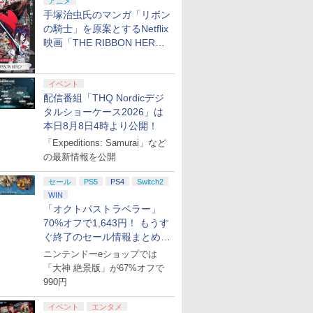
アニメ
手塚治虫氏のマンガ「リボン
の騎士」を原案とするNetflix
映画「THE RIBBON HERO
リボンヒーロー」本日配信開
始
イベント
配信番組「THQ Nordicデジ
タルショーケース2026」は
本日8月8日4時より公開！
「Expeditions: Samurai」など
の最新情報を公開
セール
PS5
PS4
Switch2
WIN
「オクトパストラベラー」
70%オフで1,643円！ もうす
ぐ終了のセール情報まとめ
【8月8日更新】
ニンテンドーeショップでは
「大神 絶景版」が67%オフで
990円
イベント
エンタメ