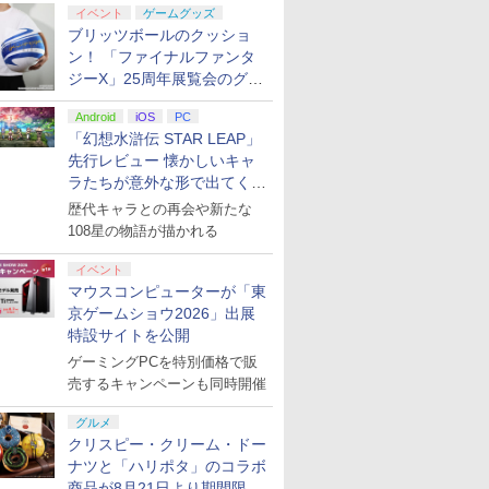
イベント
ゲームグッズ
ブリッツボールのクッショ
ン！ 「ファイナルファンタ
ジーX」25周年展覧会のグッ
ズ情報が公開
Android
iOS
PC
「幻想水滸伝 STAR LEAP」
先行レビュー 懐かしいキャ
ラたちが意外な形で出てくる
シリーズ完全新作！
歴代キャラとの再会や新たな
108星の物語が描かれる
イベント
マウスコンピューターが「東
京ゲームショウ2026」出展
特設サイトを公開
ゲーミングPCを特別価格で販
売するキャンペーンも同時開催
グルメ
クリスピー・クリーム・ドー
ナツと「ハリポタ」のコラボ
商品が8月21日より期間限定