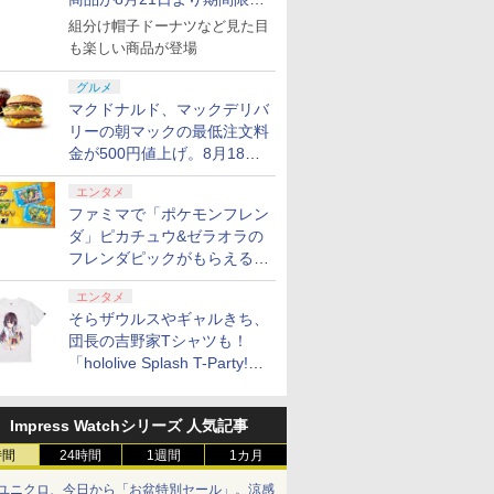
で発売
組分け帽子ドーナツなど見た目
も楽しい商品が登場
グルメ
マクドナルド、マックデリバ
リーの朝マックの最低注文料
金が500円値上げ。8月18日
より1,500円から受付
エンタメ
ファミマで「ポケモンフレン
ダ」ピカチュウ&ゼラオラの
フレンダピックがもらえるキ
ャンペーン開催！
エンタメ
そらザウルスやギャルきち、
団長の吉野家Tシャツも！
「hololive Splash T-Party!」
全Tシャツラインナップ公開
＆オンライン販売開始
Impress Watchシリーズ 人気記事
時間
24時間
1週間
1カ月
ユニクロ、今日から「お盆特別セール」。涼感