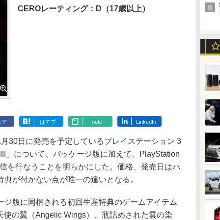
CEROレーティング：D（17歳以上）
ェア
はてブ
note
LinkedIn
30日に発売を予定しているプレイステーション 3
I」について、パッケージ版に加えて、PlayStation
の配信を行なうことを明らかにした。価格、発売日はパ
特典が付かない点が唯一の違いとなる。
ジ版に同梱される初回生産特典のゲームアイテム
）、天使の翼（Angelic Wings）、瓶詰めされた雲の染