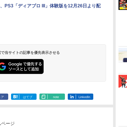
、PS3「ディアブロ III」体験版を12月26日より配
 検索で当サイトの記事を優先表示させる
ェア
はてブ
note
LinkedIn
ムページ