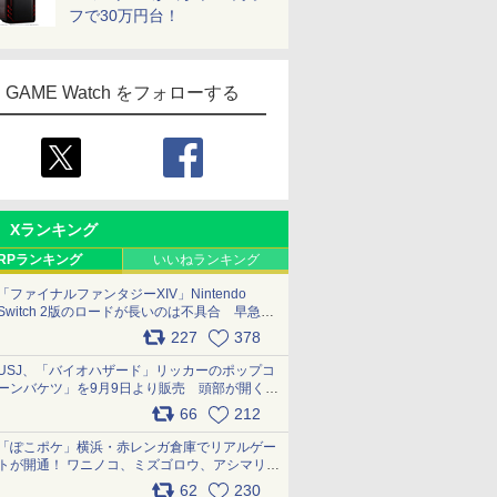
フで30万円台！
GAME Watch をフォローする
Xランキング
RPランキング
いいねランキング
「ファイナルファンタジーXIV」Nintendo
Switch 2版のロードが長いのは不具合 早急に
アップデートできるよう対応中
227
378
pic.x.com/s9S3nRCAGa
USJ、「バイオハザード」リッカーのポップコ
ーンバケツ」を9月9日より販売 頭部が開く仕
組み。味は恐怖を堪のう「味噌フレーバー」
66
212
pic.x.com/81MuXGahVM
「ぽこポケ」横浜・赤レンガ倉庫でリアルゲー
トが開通！ ワニノコ、ミズゴロウ、アシマリ登
場シーンをレポート pic.x.com/LDgEByVl6D
62
230