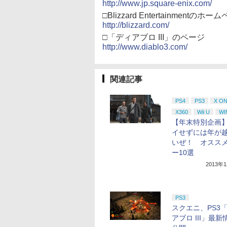
http://www.jp.square-enix.com/
□Blizzard Entertainmentのホー
http://blizzard.com/
□「ディアブロ III」のページ
http://www.diablo3.com/
関連記事
PS4
PS3
X O
X360
Wii U
WI
【年末特別企画
イせずには年が
いぜ！ オスス
ー10選
2013年
PS3
スクエニ、PS3
アブロ III」最