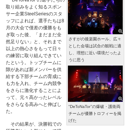
取り組みをよく知るスポン
サー企業SteelSeriesのスタ
ッフによれば、選手たちは8
月の大会で僅差の優勝をも
ぎ取った後、「まだまだ全
さすがの後楽園ホール、広々
然足りない」と、それまで
とした会場は試合の観戦に適
以上の熱心さをもって日々
し、理想に近い環境だったよ
の練習に取り組んできてい
うに思う
たという。トップチームに
隙があれば新メンバーを供
給する下部チームの育成に
も力を入れ、チーム内競争
をさらに激化することによ
って、元々高かったレベル
をさらなる高みへと伸ばし
“DeToNaTor”の爆破・護衛両
た。
チームが優勝トロフィーを掲
げた
その結果が、決勝戦での