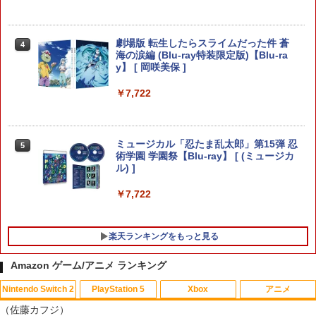
テイルズ オブ エターニア リマスター
4
【Switch2】 POT-P-ABK2A
【中古】PS5EDENS ZERO
劇場版 転生したらスライムだった件 蒼
4
4
海の涙編 (Blu-ray特装限定版)【Blu-ra
y】 [ 岡咲美保 ]
￥3,405
￥3,840
￥7,722
Game Source Entertainment 【封入特
5
典付】【Switch2】Starsand Island
【当店独自で＋P10倍★要エントリー】
ミュージカル「忍たま乱太郎」第15弾 忍
5
5
（スターサンド・アイランド） [BEE-P-
【中古】[PS5] ドラゴンクエストVII Rei
術学園 学園祭【Blu-ray】 [ (ミュージカ
ABB2B NSW2 スタ-サンド アイランド]
magined(ドラクエ7 リイマジンド) スク
ル) ]
ウェア・エニックス(20260205)
￥5,540
￥7,722
￥4,450
楽天ランキングをもっと見る
Amazon ゲーム/アニメ ランキング
Nintendo Switch 2
PlayStation 5
Xbox
アニメ
（佐藤カフジ）