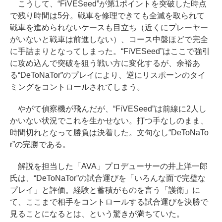
こうして、“FiVESeed”が第1ポイントを突破した時点
で残り時間は5分。戦車を修理できても全滅を取られて
戦車を進められないケースも目立ち（近くにプレーヤー
がいないと戦車は前進しない）、コース中盤ほどで完全
に手詰まりとなってしまった。“FiVESeed”はここで強引
に攻め込んで突破を狙う戦い方に変化するが、余裕あ
る“DeToNaTor”のプレイにより、逆にリスポーンのタイ
ミングをコントロールされてしまう。
やがて偵察機が飛んだが、“FiVESeed”は前線に2人し
かいない状況でこれを生かせない。打つ手なしのまま、
時間切れとなって勝負は決着した。文句なし“DeToNaTo
r”の完勝である。
解説を担当した「AVA」プロデューサーの井上洋一郎
氏は、“DeToNaTor”の試合運びを「いろんな面で完璧な
プレイ」と評価。経験と蓄積がものを言う「護衛」に
て、ここまで相手をコントロールする試合運びを決勝で
見ることになるとは、という驚きが満ちていた。