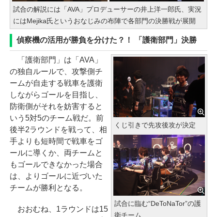
試合の解説には「AVA」プロデューサーの井上洋一郎氏、実況
にはMejika氏というおなじみの布陣で各部門の決勝戦が展開
偵察機の活用が勝負を分けた？！ 「護衛部門」決勝
「護衛部門」は「AVA」
の独自ルールで、攻撃側チ
ームが自走する戦車を護衛
しながらゴールを目指し、
防衛側がそれを妨害すると
いう5対5のチーム戦だ。前
くじ引きで先攻後攻が決定
後半2ラウンドを戦って、相
手よりも短時間で戦車をゴ
ールに導くか、両チームと
もゴールできなかった場合
は、よりゴールに近づいた
チームが勝利となる。
試合に臨む“DeToNaTor”の護
おおむね、1ラウンドは15
衛チーム