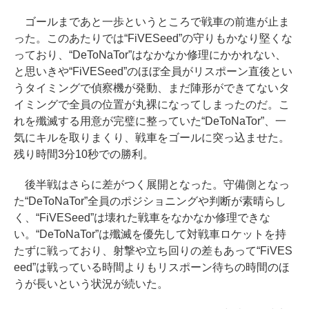
ゴールまであと一歩というところで戦車の前進が止ま
った。このあたりでは“FiVESeed”の守りもかなり堅くな
っており、“DeToNaTor”はなかなか修理にかかれない、
と思いきや“FiVESeed”のほぼ全員がリスポーン直後とい
うタイミングで偵察機が発動、まだ陣形ができてないタ
イミングで全員の位置が丸裸になってしまったのだ。こ
れを殲滅する用意が完璧に整っていた“DeToNaTor”、一
気にキルを取りまくり、戦車をゴールに突っ込ませた。
残り時間3分10秒での勝利。
後半戦はさらに差がつく展開となった。守備側となっ
た“DeToNaTor”全員のポジショニングや判断が素晴らし
く、“FiVESeed”は壊れた戦車をなかなか修理できな
い。“DeToNaTor”は殲滅を優先して対戦車ロケットを持
たずに戦っており、射撃や立ち回りの差もあって“FiVES
eed”は戦っている時間よりもリスポーン待ちの時間のほ
うが長いという状況が続いた。