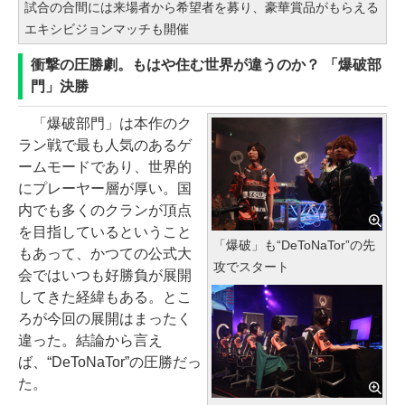
試合の合間には来場者から希望者を募り、豪華賞品がもらえる
エキシビジョンマッチも開催
衝撃の圧勝劇。もはや住む世界が違うのか？ 「爆破部
門」決勝
「爆破部門」は本作のク
ラン戦で最も人気のあるゲ
ームモードであり、世界的
にプレーヤー層が厚い。国
内でも多くのクランが頂点
を目指しているということ
「爆破」も“DeToNaTor”の先
もあって、かつての公式大
攻でスタート
会ではいつも好勝負が展開
してきた経緯もある。とこ
ろが今回の展開はまったく
違った。結論から言え
ば、“DeToNaTor”の圧勝だっ
た。