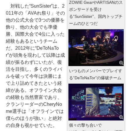
ZOWIE GearやARTISANのス
対戦した“SunSister”は、2
ポンサードを受け
011年の「AVAれ祭り」その
る“SunSister”、国内トップチ
他の公式大会で3つの優勝を
ームのひとつだ
飾り、他の大会でも準優
勝、国際大会で4位に入った
経験もあるというチーム
だ。2012年に“DeToNaTo
r”が頭角を現わして以降は成
績が振るわずにいたが、復
活を目指し、多くのライバ
いつものメンバーでプレイす
ルを破って今年は決勝にま
る“DeToNaTor”の爆破チーム
で上り詰めてきたという経
緯がある。オフライン大会
の経験も当然豊富であり、
クランリーダーのCheryNo
me選手は「オフラインでは
僕らのほうが強い」と絶対
個々の撃ち合いで
の自身も覗かせていた。