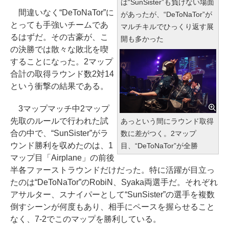
は“SunSister”も負けない場面
間違いなく“DeToNaTor”に
があったが、“DeToNaTor”が
とっても手強いチームであ
マルチキルでひっくり返す展
るはずだ。その古豪が、こ
開も多かった
の決勝では散々な敗北を喫
することになった。2マップ
合計の取得ラウンド数2対14
という衝撃の結果である。
3マップマッチ中2マップ
先取のルールで行われた試
あっという間にラウンド取得
合の中で、“SunSister”がラ
数に差がつく。2マップ
ウンド勝利を収めたのは、1
目、“DeToNaTor”が全勝
マップ目「Airplane」の前後
半各ファーストラウンドだけだった。特に活躍が目立っ
たのは“DeToNaTor”のRobiN、Syaka両選手だ。それぞれ
アサルター、スナイパーとして“SunSister”の選手を複数
倒すシーンが何度もあり、相手にペースを握らせること
なく、7-2でこのマップを勝利している。