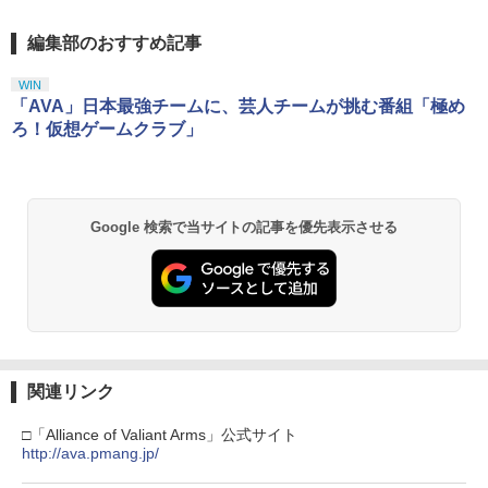
編集部のおすすめ記事
スプラトゥーン レイダース|オンライン
PlayStation 5 デジタル・エディション
【純正品】Xbox ワイヤレス コントロー
劇場版「鬼滅の刃」無限城編 第一章 猗
1
1
1
1
コード版
日本語専用 Console Language: Japan
ラー + USB-C® ケーブル
窩座再来 通常版 [Blu-ray]
ese only (CFI-2200B01)
WIN
￥5,832
￥8,300
￥3,982
「AVA」日本最強チームに、芸人チームが挑む番組「極め
￥55,000
ろ！仮想ゲームクラブ」
【純正品】Xbox ワイヤレス コントロー
2
スプラトゥーン レイダース -Switch2
劇場版「鬼滅の刃」無限城編 第一章 猗
Beast of Reincarnation -PS5 【特典】
ラー (ロボット ホワイト)
2
2
2
窩座再来 通常版 [DVD]
プロダクトコード 封入
Google 検索で当サイトの記事を優先表示させる
￥6,449
￥7,681
￥3,523
￥7,286
【純正品】Xbox ワイヤレス コントロー
3
ラー (カーボンブラック)
Nintendo Switch 2(日本語・国内専用)
【Amazon.co.jp限定】劇場版モノノ怪
【純正品】ディスクドライブ(CFI-ZDD1
3
3
3
第三章 蛇神 (Amazon.co.jp限定オリジ
J) PlayStation 5
￥8,020
ナル三方背収納ケース付きコレクション)
関連リンク
￥55,491
(オリジナル特典:オリジナル巾着＋メー
￥11,980
カー特典:【坤と離】二振りの剣、十翼よ
□「Alliance of Valiant Arms」公式サイト
り来たる！スタジオ描き下ろしイラスト
http://ava.pmang.jp/
【純正品】Xbox 充電式バッテリー + US
4
ボード付) [Blu-ray]
B-C ケーブル