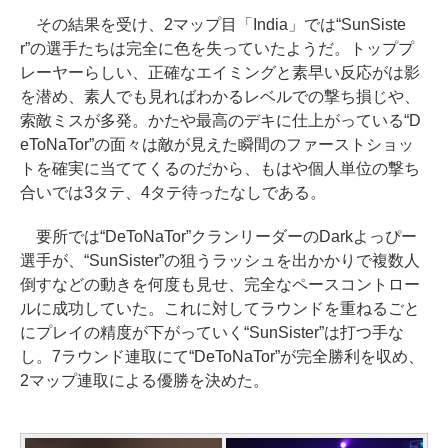
その結果を受け、2マップ目「India」では“SunSiste
r”の選手たちは完全に色を失っていたようだ。トッププ
レーヤーらしい、正確なエイミングと素早い反応がは影
を潜め、素人でも見ればわかるレベルでの撃ち損じや、
索敵ミスが多発。かたや最高のデキに仕上がっている“D
eToNaTor”の面々は敵が見えた瞬間のファーストショッ
トを確実に当ててくるのだから、もはや個人単位の撃ち
合いでは3タテ、4タテ待ったなしである。
要所では“DeToNaTor”クランリーダーのDarkよっぴー
選手が、“SunSister”の狙うラッシュを出かかりで複数人
倒すなどの動きを何度も見せ、完全なペースコントロー
ルに成功していた。これに対してラウンドを重ねるごと
にプレイの精度が下がっていく“SunSister”は打つ手な
し。7ラウンド連取にて“DeToNaTor”が完全勝利を収め、
2マップ連取による優勝を決めた。