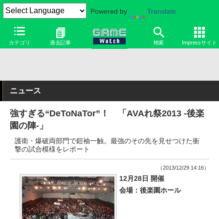
Powered by
Translate
カテゴリ
過去記事
検索
Impressサイト
ニュース
強すぎる“DeToNaTor”！ 「AVAれ祭2013 -後楽
園の陣-」
護衛・爆破両部門で鎧袖一触。最強のその先を見せつけた衝
撃の試合模様をレポート
（2013/12/29 14:16）
12月28日 開催
会場：後楽園ホール