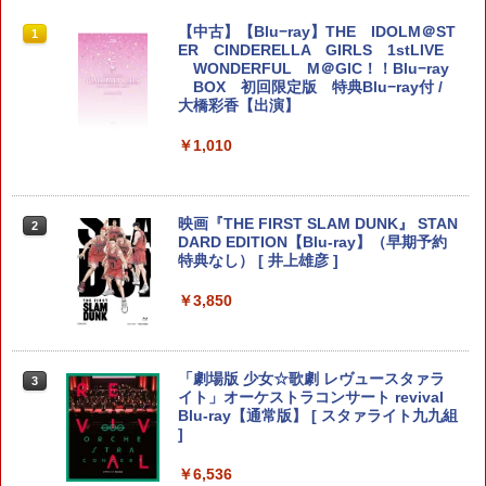
【10倍ポイント】Nintendo Switch 2 収
鬼エイム 指サック ゲーム スマホ ゲーミ
【中古】【Blu−ray】THE IDOLM＠ST
1
1
1
納 ケース スイッチ 2 収納バッグ 防塵 防
ング FPS 音ゲー 荒野行動 PUBG Apex
ER CINDERELLA GIRLS 1stLIVE
汚 耐衝撃 全面保護型 大容量 ゲームカー
CoD 高感度 銀繊維 手汗対策 鬼サック 6
WONDERFUL M＠GIC！！Blu−ray
ド 小物収納可 持ち運び便利
個入り
BOX 初回限定版 特典Blu−ray付 /
大橋彩香【出演】
￥1,000
￥1,280
￥1,010
グリップホルダー Switch2 Joy-Con グ
【8/4-11 当店P5倍!&マラソン!】PS5 縦
2
2
リップホルダー 2個セット スイッチ2 ジ
置き スタンド 転倒防止 地震対策 傷付き
映画『THE FIRST SLAM DUNK』 STAN
2
ョイコン コントローラー用 軽量 持ちや
防止 放熱改善 簡単取り付け Ps5 Slim/P
DARD EDITION【Blu-ray】（早期予約
すい 握りやすい 携帯便利
s5 Pro/Ps5 対応 プレイステーション5 P
特典なし） [ 井上雄彦 ]
layStation 5
￥1,450
￥3,850
￥1,698
Nintendo Switch 2 Proコントローラー
「劇場版 少女☆歌劇 レヴュースタァラ
3
3
用ポーチ ブラック
【中古】龍が如く 維新！ 極ソフト:プレ
イト」オーケストラコンサート revival
3
イステーション5ソフト／アクション・
Blu-ray【通常版】 [ スタァライト九九組
ゲーム
]
￥1,908
￥2,010
￥6,536