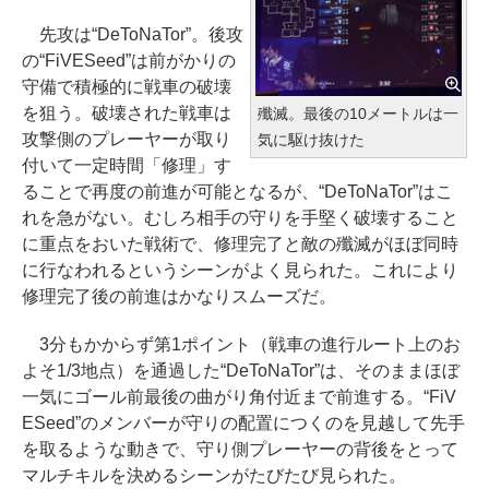
先攻は“DeToNaTor”。後攻
の“FiVESeed”は前がかりの
守備で積極的に戦車の破壊
を狙う。破壊された戦車は
殲滅。最後の10メートルは一
攻撃側のプレーヤーが取り
気に駆け抜けた
付いて一定時間「修理」す
ることで再度の前進が可能となるが、“DeToNaTor”はこ
れを急がない。むしろ相手の守りを手堅く破壊すること
に重点をおいた戦術で、修理完了と敵の殲滅がほぼ同時
に行なわれるというシーンがよく見られた。これにより
修理完了後の前進はかなりスムーズだ。
3分もかからず第1ポイント（戦車の進行ルート上のお
よそ1/3地点）を通過した“DeToNaTor”は、そのままほぼ
一気にゴール前最後の曲がり角付近まで前進する。“FiV
ESeed”のメンバーが守りの配置につくのを見越して先手
を取るような動きで、守り側プレーヤーの背後をとって
マルチキルを決めるシーンがたびたび見られた。