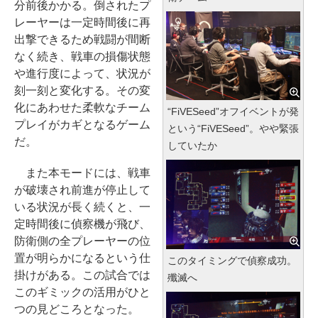
分前後かかる。倒されたプ
レーヤーは一定時間後に再
出撃できるため戦闘が間断
なく続き、戦車の損傷状態
や進行度によって、状況が
刻一刻と変化する。その変
化にあわせた柔軟なチーム
“FiVESeed”オフイベントが発
プレイがカギとなるゲーム
という“FiVESeed”。やや緊張
だ。
していたか
また本モードには、戦車
が破壊され前進が停止して
いる状況が長く続くと、一
定時間後に偵察機が飛び、
防衛側の全プレーヤーの位
置が明らかになるという仕
このタイミングで偵察成功。
掛けがある。この試合では
殲滅へ
このギミックの活用がひと
つの見どころとなった。