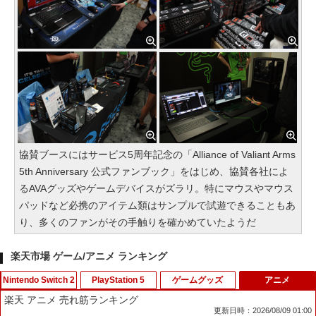
協賛ブースにはサービス5周年記念の「Alliance of Valiant Arms
5th Anniversary 公式ファンブック」をはじめ、協賛各社によ
るAVAグッズやゲームデバイスがズラリ。特にマウスやマウス
パッドなど必携のアイテム類はサンプルで試遊できることもあ
り、多くのファンがその手触りを確かめていたようだ
楽天市場 ゲーム/アニメ ランキング
Nintendo Switch 2
PlayStation 5
ゲームグッズ
アニメ
楽天 アニメ 売れ筋ランキング
更新日時：2026/08/09 01:00