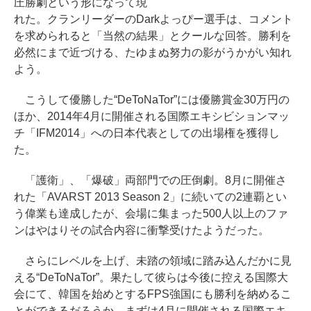
圧勝劇という形になって現
れた。クランリーダーのDarkよっぴー選手は、コメント
を求められると「当然の結果」とクールな回答。勝利を
必然にまで近づける、たゆまぬ努力の影がうかがい知れ
よう。
こうして優勝した“DeToNaTor”には優勝賞金30万円の
ほか、2014年4月に開催される国際エキシビションマッ
チ「IFM2014」への日本代表としての出場権を獲得し
た。
「護衛」、「爆破」両部門での圧倒劇。8月に開催さ
れた「AVARST 2013 Season 2」に続いての2連覇とい
う偉業も達成したが、会場に集まった500人以上のファ
ンはやはりその試合内容に衝撃受けたようだった。
さらにレベルを上げ、未踏の領域に踏み込んだかに見
える“DeToNaTor”。果たして彼らは今後に控える国際大
会にて、韓国を始めとするFPS強国にも勝利を納めるこ
とができるだろうか。まずは4月に開催される国際エキ