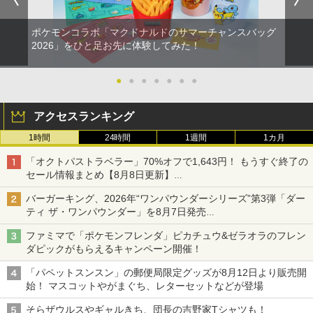
ポケモンコラボ「マクドナルドのサマーチャンスバッグ
2026」をひと足お先に体験してみた！
●
●
●
●
●
●
●
アクセスランキング
1時間
24時間
1週間
1カ月
「オクトパストラベラー」70%オフで1,643円！ もうすぐ終了の
セール情報まとめ【8月8日更新】
ニンテンドーeショップでは「大神 絶景版」が67%オフで990円
バーガーキング、2026年“ワンパウンダーシリーズ”第3弾「ダー
ティ ザ・ワンパウンダー」を8月7日発売
「特製ガーリックマヨソース」を使用した超大型チーズバーガー
ファミマで「ポケモンフレンダ」ピカチュウ&ゼラオラのフレン
ダピックがもらえるキャンペーン開催！
「パペットスンスン」の郵便局限定グッズが8月12日より販売開
始！ マスコットやがまぐち、レターセットなどが登場
そらザウルスやギャルきち、団長の吉野家Tシャツも！