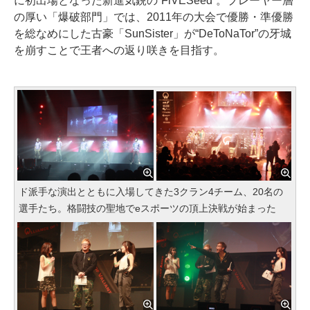
に初出場となった新進気鋭の“FiVESeed”。プレーヤー層
の厚い「爆破部門」では、2011年の大会で優勝・準優勝
を総なめにした古豪「SunSister」が“DeToNaTor”の牙城
を崩すことで王者への返り咲きを目指す。
ド派手な演出とともに入場してきた3クラン4チーム、20名の
選手たち。格闘技の聖地でeスポーツの頂上決戦が始まった