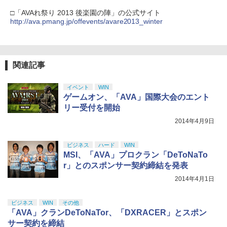
【純正品】DualSense ワイヤレスコン
ニンテンドープリペイド番号 9000円|オ
4
4
￥10,780
トローラー ミッドナイト ブラック(CFI-
ンラインコード版
□「AVAれ祭り 2013 後楽園の陣」の公式サイト
￥2,618
ZCT2J01)
http://ava.pmang.jp/offevents/avare2013_winter
￥9,000
￥10,737
劇場版「鬼滅の刃」無限城編 第一章 猗
4
窩座再来 完全生産限定版 [Blu-ray]
【国内正規品】Thrustmaster スラスト
5
関連記事
マスター TH8S シフター - PC、PS4、P
ニンテンドープリペイド番号 5000円|オ
5
￥8,698
【純正品】DualSense ワイヤレスコン
S5、PS5 Pro、Xbox One、Xbox Serie
ンラインコード版
5
トローラー(CFI-ZCT2J)
s X|S 対応の高精度 H パターン シフター
イベント
WIN
￥5,000
ゲームオン、「AVA」国際大会のエント
￥10,737
￥14,141
リー受付を開始
『映画 ラブライブ！蓮ノ空女学院スクー
5
2014年4月9日
ルアイドルクラブ Bloom Garden Part
y』Blu-ray（特装限定版）
ビジネス
ハード
WIN
￥8,589
MSI、「AVA」プロクラン「DeToNaTo
r」とのスポンサー契約締結を発表
2014年4月1日
ビジネス
WIN
その他
「AVA」クランDeToNaTor、「DXRACER」とスポン
サー契約を締結