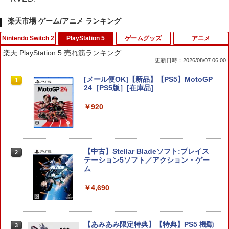
楽天市場 ゲーム/アニメ ランキング
Nintendo Switch 2
PlayStation 5
ゲームグッズ
アニメ
楽天 PlayStation 5 売れ筋ランキング
更新日時：2026/08/07 06:00
スプラトゥーン レイダース
[メール便OK]【新品】【PS5】MotoGP
1
1
24［PS5版］[在庫品]
￥6,507
￥920
【当店独自で＋P10倍★要エントリー】
【中古】Stellar Bladeソフト:プレイス
2
2
【中古】[Switch2] ぽこ あ ポケモン(20
テーション5ソフト／アクション・ゲー
260305)
ム
￥6,580
￥4,690
任天堂 スプラトゥーン レイダース【Swi
【あみあみ限定特典】【特典】PS5 機動
3
3