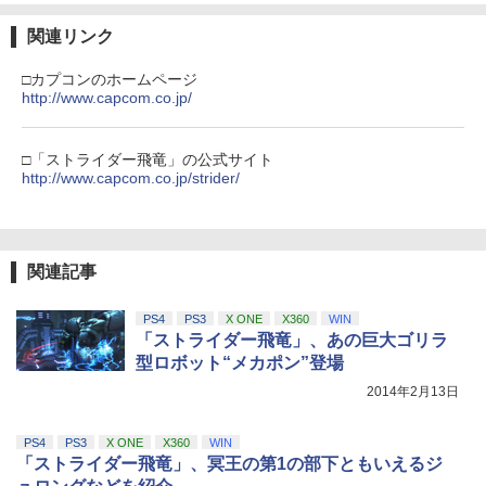
ラー (ロボット ホワイト)
3
y】(キャラファインボード+キャスト複
J) PlayStation 5
製サイン入り複製原画セット+原作者・
関連リンク
￥55,871
野田サトル描き下ろし最終章OP／ED絵
￥7,681
￥11,849
コンテ+他) [ 野田サトル ]
劇場版「鬼滅の刃」無限城編 第一章 猗
3
□カプコンのホームページ
窩座再来 通常版 [DVD]
http://www.capcom.co.jp/
￥8,580
【純正品】Xbox 充電式バッテリー + US
4
￥3,523
【純正品】DualSense ワイヤレスコン
B-C ケーブル
ニンテンドープリペイド番号 9000円|オ
4
4
トローラー ミッドナイト ブラック(CFI-
ンラインコード版
□「ストライダー飛竜」の公式サイト
ZCT2J01)
【楽天ブックス限定配送BOX】【楽天ブ
http://www.capcom.co.jp/strider/
￥2,618
4
ックス限定先着特典+先着特典】劇場版
￥9,000
￥10,737
「鬼滅の刃」無限城編 第一章 猗窩座再
劇場版「鬼滅の刃」無限城編 第一章 猗
4
来(完全生産限定版)【Blu-ray】(かるた
窩座再来 完全生産限定版 [Blu-ray]
+イベント抽選権+描き下ろし色紙) [ 吾峠
呼世晴 ]
関連記事
【純正品】Xbox ワイヤレス コントロー
ニンテンドープリペイド番号 5000円|オ
5
5
￥8,698
【純正品】DualSense ワイヤレスコン
ラー (カーボンブラック)
ンラインコード版
5
￥11,000
トローラー(CFI-ZCT2J)
PS4
PS3
X ONE
X360
WIN
￥8,020
￥5,000
「ストライダー飛竜」、あの巨大ゴリラ
￥10,737
型ロボット“メカポン”登場
【Amazon.co.jp限定】劇場版モノノ怪
5
BLEACH 千年血戦篇 4 (完全生産限定版)
5
2014年2月13日
第三章 蛇神 (オリジナル特典:オリジナル
【Blu-ray】 [ 久保帯人 ]
巾着＋メーカー特典:【坤と離】二振りの
剣、十翼より来たる！スタジオ描き下ろ
PS4
PS3
X ONE
X360
WIN
￥17,160
しイラストボード付) [DVD]
「ストライダー飛竜」、冥王の第1の部下ともいえるジ