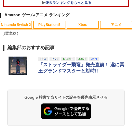
楽天ランキングをもっと見る
Amazon ゲーム/アニメ ランキング
Nintendo Switch 2
PlayStation 5
Xbox
アニメ
【中古】 ソニーミュージックマーケティ
1
（船津稔）
ング ひだまりスケッチ× 1 完全生産限定
版 / アニプレックス [Blu-ray]【メール便
送料無料】【最短翌日配達対応】
編集部のおすすめ記事
スプラトゥーン レイダース|オンライン
PlayStation 5 デジタル・エディション
【純正品】Xbox ワイヤレス コントロー
【Amazon.co.jp限定】劇場版モノノ怪
1
1
1
1
コード版
日本語専用 Console Language: Japan
ラー + USB-C® ケーブル
第三章 蛇神 (Amazon.co.jp限定オリジ
￥296
ese only (CFI-2200B01)
ナル三方背収納ケース付きコレクション)
PS4
PS3
X ONE
X360
WIN
(オリジナル特典:オリジナル巾着＋メー
￥5,832
￥8,300
「ストライダー飛竜」発売直前！ 遂に冥
カー特典:【坤と離】二振りの剣、十翼よ
￥55,000
王グランドマスターと対峙!!
り来たる！スタジオ描き下ろしイラスト
劇場版「鬼滅の刃」無限城編 第一章 猗
2
ボード付) [Blu-ray]
窩座再来(通常版)【Blu-ray】 [ 吾峠呼世
Xbox プリペイドカード 5,000円 デジタ
晴 ]
2
￥10,780
スプラトゥーン レイダース -Switch2
Beast of Reincarnation -PS5 【特典】
ルコード 【旧 Xbox ギフトカード】 [オ
2
2
プロダクトコード 封入
ンラインコード]
￥3,960
Google 検索で当サイトの記事を優先表示させる
￥6,455
￥7,286
￥5,000
劇場版「鬼滅の刃」無限城編 第一章 猗
2
窩座再来 通常版 [Blu-ray]
【楽天ブックス限定連動購入特典+楽天
3
ブックス限定先着特典+他】ゴールデン
￥3,964
【純正品】Xbox ワイヤレス コントロー
カムイ 第十六巻(初回限定版)【Blu-ra
3
Nintendo Switch 2(日本語・国内専用)
【純正品】ディスクドライブ(CFI-ZDD1
3