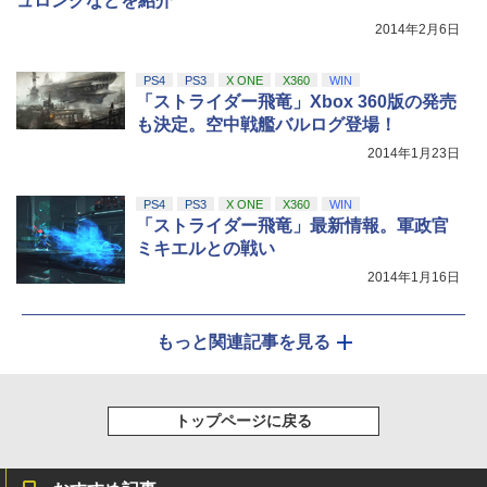
ュロングなどを紹介
￥8,800
2014年2月6日
PS4
PS3
X ONE
X360
WIN
「ストライダー飛竜」Xbox 360版の発売
も決定。空中戦艦バルログ登場！
2014年1月23日
PS4
PS3
X ONE
X360
WIN
「ストライダー飛竜」最新情報。軍政官
ミキエルとの戦い
2014年1月16日
もっと関連記事を見る
トップページに戻る