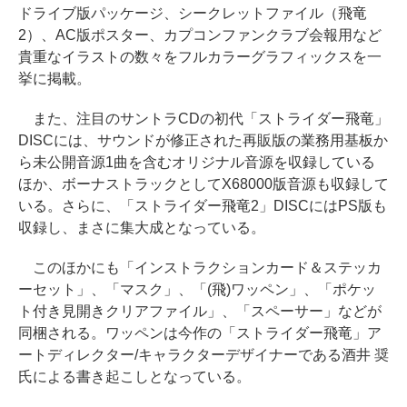
ドライブ版パッケージ、シークレットファイル（飛竜
2）、AC版ポスター、カプコンファンクラブ会報用など
貴重なイラストの数々をフルカラーグラフィックスを一
挙に掲載。
また、注目のサントラCDの初代「ストライダー飛竜」
DISCには、サウンドが修正された再販版の業務用基板か
ら未公開音源1曲を含むオリジナル音源を収録している
ほか、ボーナストラックとしてX68000版音源も収録して
いる。さらに、「ストライダー飛竜2」DISCにはPS版も
収録し、まさに集大成となっている。
このほかにも「インストラクションカード＆ステッカ
ーセット」、「マスク」、「(飛)ワッペン」、「ポケッ
ト付き見開きクリアファイル」、「スペーサー」などが
同梱される。ワッペンは今作の「ストライダー飛竜」ア
ートディレクター/キャラクターデザイナーである酒井 奨
氏による書き起こしとなっている。