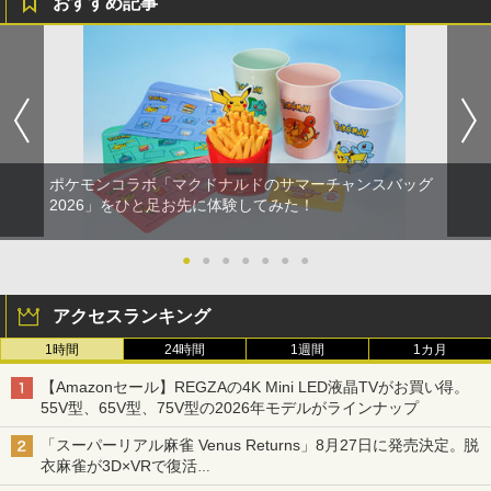
おすすめ記事
ポケモンコラボ「マクドナルドのサマーチャンスバッグ
2026」をひと足お先に体験してみた！
●
●
●
●
●
●
●
アクセスランキング
1時間
24時間
1週間
1カ月
【Amazonセール】REGZAの4K Mini LED液晶TVがお買い得。
55V型、65V型、75V型の2026年モデルがラインナップ
「スーパーリアル麻雀 Venus Returns」8月27日に発売決定。脱
衣麻雀が3D×VRで復活
発売から2週間は20%オフになるセールが実施