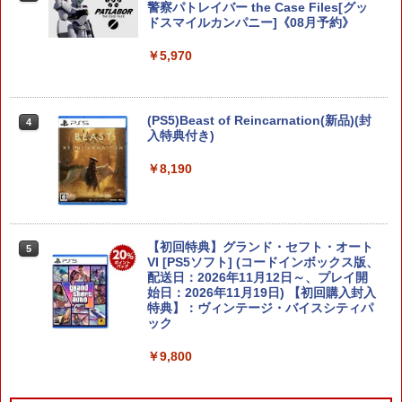
tch 2】 BEEPAADLA [BEEPAADLA]
警察パトレイバー the Case Files[グッ
ドスマイルカンパニー]《08月予約》
￥6,720
￥5,970
任天堂 【Switch2】ゼルダの伝説 ブレス
(PS5)Beast of Reincarnation(新品)(封
4
4
オブ ザ ワイルド Nintendo Switch 2 Ed
入特典付き)
ition [NXS-P-AAAAH NSW2 ゼルダノデ
ンセツ ブレス オブ ザ ワイルド]
￥8,190
￥7,710
【初回特典】グランド・セフト・オート
5
ぽこ あ ポケモン
VI [PS5ソフト] (コードインボックス版、
5
配送日：2026年11月12日～、プレイ開
始日：2026年11月19日) 【初回購入封入
￥7,880
特典】：ヴィンテージ・バイスシティパ
ック
￥9,800