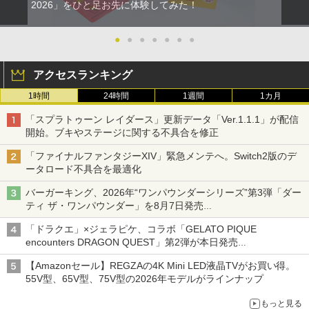
2026」をひと足お先に体験してみた！
●
●
●
●
●
●
●
アクセスランキング
1時間
24時間
1週間
1カ月
「スプラトゥーン レイダース」更新データ「Ver.1.1.1」が配信
開始。ブキやステージに関する不具合を修正
「ファイナルファンタジーXIV」緊急メンテへ。Switch2版のデ
ータロード不具合を最適化
バーガーキング、2026年“ワンパウンダーシリーズ”第3弾「ダー
ティ ザ・ワンパウンダー」を8月7日発売
「特製ガーリックマヨソース」を使用した超大型チーズバーガー
「ドラクエ」×ジェラピケ、コラボ「GELATO PIQUE
encounters DRAGON QUEST」第2弾が本日発売
アイスカップに入ったスライムやわたぼう、ベビーサタンなどが
【Amazonセール】REGZAの4K Mini LED液晶TVがお買い得。
オリジナルアートで登場
55V型、65V型、75V型の2026年モデルがラインナップ
もっと見る