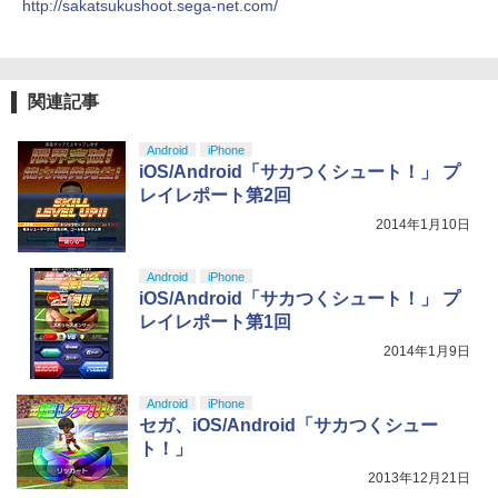
http://sakatsukushoot.sega-net.com/
【純正品】Xbox ワイヤレス コントロー
5
￥8,698
【純正品】DualSense ワイヤレスコン
ラー (カーボンブラック)
5
トローラー(CFI-ZCT2J)
￥8,020
￥10,737
関連記事
【Amazon.co.jp限定】劇場版モノノ怪
5
第三章 蛇神 (オリジナル特典:オリジナル
Android
iPhone
巾着＋メーカー特典:【坤と離】二振りの
iOS/Android「サカつくシュート！」 プ
剣、十翼より来たる！スタジオ描き下ろ
レイレポート第2回
しイラストボード付) [DVD]
2014年1月10日
￥8,800
Android
iPhone
iOS/Android「サカつくシュート！」 プ
レイレポート第1回
2014年1月9日
Android
iPhone
セガ、iOS/Android「サカつくシュー
ト！」
2013年12月21日