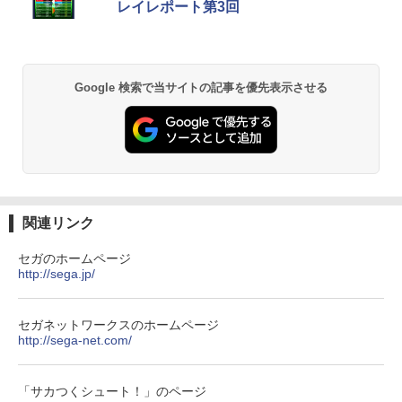
￥55,000
レイレポート第3回
り来たる！スタジオ描き下ろしイラスト
ボード付) [Blu-ray]
Xbox プリペイドカード 5,000円 デジタ
2
￥10,780
Beast of Reincarnation -PS5 【特典】
ルコード 【旧 Xbox ギフトカード】 [オ
2
プロダクトコード 封入
ンラインコード]
Google 検索で当サイトの記事を優先表示させる
￥7,286
￥5,000
劇場版「鬼滅の刃」無限城編 第一章 猗
2
窩座再来 通常版 [Blu-ray]
￥3,964
【純正品】Xbox ワイヤレス コントロー
3
【純正品】ディスクドライブ(CFI-ZDD1
ラー (ロボット ホワイト)
3
J) PlayStation 5
関連リンク
￥7,681
￥11,849
劇場版「鬼滅の刃」無限城編 第一章 猗
3
セガのホームページ
窩座再来 通常版 [DVD]
http://sega.jp/
【純正品】Xbox 充電式バッテリー + US
4
￥3,523
【純正品】DualSense ワイヤレスコン
B-C ケーブル
4
トローラー ミッドナイト ブラック(CFI-
セガネットワークスのホームページ
ZCT2J01)
http://sega-net.com/
￥2,618
￥10,737
劇場版「鬼滅の刃」無限城編 第一章 猗
4
「サカつくシュート！」のページ
窩座再来 完全生産限定版 [Blu-ray]