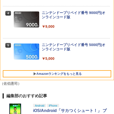
ォン ホルダー プレステ5 プレイステーシ
ーラー (DUALSHOCK 4) グレイシャ
Re:ゼロから始める異世界生活 4th seas
4
ョン5 収納 放熱 装着簡単 冷却 静音 JYS
ー・ホワイト (CUH-ZCT2J13)
バイオハザード レクイエム Switch2版
on 1【Blu-ray】 [ 長月達平 ]
4
-P5227-V3 送料無料
ニンテンドープリペイド番号 9000円|オ
4
￥3,859
ンラインコード版
￥7,759
￥7,821
￥4,490
￥9,000
[Switch 2] ぽこ あ ポケモン エキスパン
【楽天ブックス限定配送BOX】【楽天ブ
5
5
R-Type Dimensions III PS5版
ションパス（ダウンロード版）※3,200
4
ックス限定グッズ+楽天ブックス限定先
【楽天ブックス限定特典+特典】空の軌
ポイントまでご利用可
着特典+他】劇場版「鬼滅の刃」無限城
ニンテンドープリペイド番号 5000円|オ
5
5
跡 the 2nd Nintendo Switch 2 Edition
￥5,105
編 第一章 猗窩座再来(完全生産限定版)
ンラインコード版
(DLCチラシ：NEOブレイサー・アガッ
【Blu-ray】(キャラファイングラフ+タン
￥4,400
ト+【早期購入外付特典】DLCチラシ)
ブラー+かるた+他) [ 吾峠呼世晴 ]
￥5,000
￥8,055
￥18,370
Amazonランキングをもっと見る
スパイク・チュンソフト 【封入特典付】
5
【PS5】Dune: Awakening （オンライ
ン専用） [ELJM-31027 PS5 デュ-ン ア
（佐伯憲司）
ウェイクニング]
編集部のおすすめ記事
PlayStation 5 デジタル・エディション
【純正品】Xbox ワイヤレス コントロー
【Amazon.co.jp限定】劇場版モノノ怪
￥5,420
1
1
1
日本語専用 Console Language: Japan
ラー + USB-C® ケーブル
第三章 蛇神 (Amazon.co.jp限定オリジ
ese only (CFI-2200B01)
ナル三方背収納ケース付きコレクション)
Android
iPhone
(オリジナル特典:オリジナル巾着＋メー
￥8,300
iOS/Android「サカつくシュート！」 プ
カー特典:【坤と離】二振りの剣、十翼よ