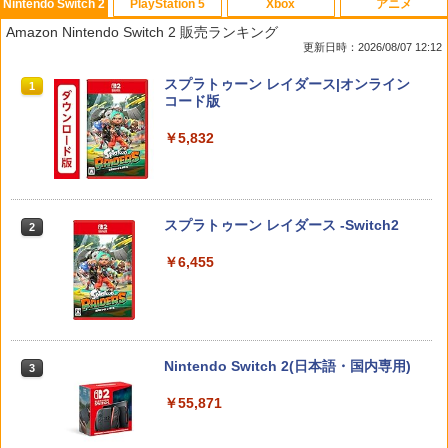
Nintendo Switch 2
PlayStation 5
Xbox
アニメ
【特典】ドラゴンクエストモンスターズ
【送料無料】(18in1)PS5 コントローラ
【中古】とびだせ どうぶつの森
ONE PIECE ワンピース 21STシーズン
1
1
1
1
Amazon Nintendo Switch 2 販売ランキング
4 枯れ木の国のビアンカ・フローラ S
ー 修理 ps5 コントローラー 修理キット
エッグヘッド編 PIECE.25【Blu-ray】 [
更新日時：2026/08/07 12:12
witch2版(【早期購入封入特典】冒険ス
ps5 コントローラー ゴム 交換 導電性 L1
尾田栄一郎 ]
￥658
タートダッシュセット)
L2 R1 R2 トリガー ブラック スプリング
スプラトゥーン レイダース|オンライン
付き 互換部品PS5コントローラー交換用
1
￥4,719
コード版
ボタン
￥7,623
￥5,832
￥1,479
【中古】コナミ eBASEBALLパワフルプ
リョーマ！The Prince of Tennis 新生劇
2
2
ロ野球2020 【Switch用 ソフト】【EC
任天堂 【Switch2】ゼルダの伝説 ブレス
場版テニスの王子様Blu-rayコレクター
2
センター】保証期間1週間
オブ ザ ワイルド Nintendo Switch 2 Ed
ズ・エディション(3枚組)【Blu-ray】 [
ition [NXS-P-AAAAH NSW2 ゼルダノデ
【8/4-11 当店P5倍!&マラソン!】PS5 縦
皆川純子 ]
2
スプラトゥーン レイダース -Switch2
2
ンセツ ブレス オブ ザ ワイルド]
置き スタンド 転倒防止 地震対策 傷付き
￥980
防止 放熱改善 簡単取り付け Ps5 Slim/P
￥6,928
￥6,455
s5 Pro/Ps5 対応 プレイステーション5 P
￥7,710
layStation 5
【中古】ザ クルー:モーターフェス -PS4
3
￥1,698
新劇場版銀魂 -吉原大炎上ー (完全生産限
3
鬼武者 Way of the Sword 【Switch2】
定版)【Blu-ray】 [ 杉田智和 ]
￥3,511
3
POT-P-ABNMA
Nintendo Switch 2(日本語・国内専用)
3
￥7,722
全モデル対応 鉄製 PS5 Pro / PS5 slim /
￥7,730
3
￥55,871
PS5 本体 縦置き 収納 壁掛け スタンド P
layStation 5 / PlayStation 5 slim / Play
Station 5 Pro コントローラー ヘッドフ
【中古】【純正品】ワイヤレスコントロ
4