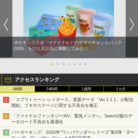
ポケモンコラボ「マクドナルドのサマーチャンスバッグ
2026」をひと足お先に体験してみた！
●
●
●
●
●
●
●
アクセスランキング
1時間
24時間
1週間
1カ月
「スプラトゥーン レイダース」更新データ「Ver.1.1.1」が配信
開始。ブキやステージに関する不具合を修正
「ファイナルファンタジーXIV」緊急メンテへ。Switch2版のデ
ータロード不具合を最適化
バーガーキング、2026年“ワンパウンダーシリーズ”第3弾「ダー
ティ ザ・ワンパウンダー」を8月7日発売