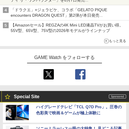
「特製ガーリックマヨソース」を使用した超大型チーズバーガー
「ドラクエ」×ジェラピケ、コラボ「GELATO PIQUE
encounters DRAGON QUEST」第2弾が本日発売
アイスカップに入ったスライムやわたぼう、ベビーサタンなどが
【Amazonセール】REGZAの4K Mini LED液晶TVがお買い得。
オリジナルアートで登場
55V型、65V型、75V型の2026年モデルがラインナップ
もっと見る
GAME Watch をフォローする
Special Site
ハイグレードテレビ「TCL Q7D Pro」。圧巻の
色彩美で映画＆ゲームが極上体験に
ソニーミラーレス一眼の大特集！ 見どころ記事