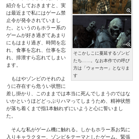
紹介をしておきますと、実
は最近まで私にはゲーム禁
止令が発令されていまし
た。というのもホラー系の
ゲームが好き過ぎてあまり
にもはまり過ぎ、時間を忘
れ、食事を忘れ、仕事を忘
そこかしこに蔓延するゾンビ
れ、排泄すら忘れてしまい
たち……。なお本作での呼び
ます。
方は「ウォーカー」となりま
す
もはやゾンビのそれのよ
うに存在すら危うい状態に
差し掛かり、このままでは本当に死んでしまうのではな
いかというほどどっぷりハマってしまうため、精神状態
が落ち着くまで指1本触れずにいようと心に誓いまし
た。
そんな私がゲーム機に触れる。しかもホラー系お気に
入りキャラクター、ゾンビをテーマとしたゲーム。緊張