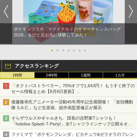
ポケモンコラボ「マクドナルドのサマーチャンスバッグ
2026」をひと足お先に体験してみた！
●
●
●
●
●
●
●
アクセスランキング
1時間
24時間
1週間
1カ月
「オクトパストラベラー」70%オフで1,643円！ もうすぐ終了の
セール情報まとめ【8月8日更新】
ニンテンドーeショップでは「大神 絶景版」が67%オフで990円
後藤隆幸氏アニメーター活動45年周年記念展開催！ 「攻殻機動
隊 S.A.C.」など生原画、総作画監督修正が展示
そらザウルスやギャルきち、団長の吉野家Tシャツも！
「hololive Splash T-Party!」全Tシャツラインナップ公開＆オン
ライン販売開始
ファミマで「ポケモンフレンダ」ピカチュウ&ゼラオラのフレン