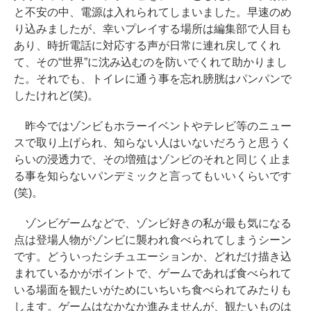
と不安の中、電源は入れられてしまいました。早速のめ
り込みましたが、幸いプレイする場所は編集部で人目も
あり、時折電話に対応する声が日常に連れ戻してくれ
て、その“世界”に沈み込むのを防いでくれて助かりまし
た。それでも、トイレに通う事を忘れ膀胱はパンパンで
したけれど(笑)。
昨今ではゾンビもホラーイベントやテレビ等のニュー
スで取り上げられ、知らない人はいないだろうと思うく
らいの浸透力で、その増殖はゾンビのそれと同じく止ま
る事を知らないパンデミックと言ってもいいくらいです
(笑)。
ゾンビゲームなどで、ゾンビ好きの私が最も気になる
点は登場人物がゾンビに襲われ食べられてしまうシーン
です。どういったシチュエーションか、どれだけ描き込
まれているかがポイントで、ゲームであれば食べられて
いる場面を観たいがためにいちいち食べられてみたりも
します。ゲームはなかなか進みませんが、観たいものは