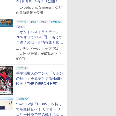
本日8月8日4時より公開！
「Expeditions: Samurai」など
の最新情報を公開
セール
PS5
PS4
Switch2
WIN
「オクトパストラベラー」
70%オフで1,643円！ もうす
ぐ終了のセール情報まとめ
【8月8日更新】
ニンテンドーeショップでは
「大神 絶景版」が67%オフで
990円
アニメ
手塚治虫氏のマンガ「リボン
の騎士」を原案とするNetflix
映画「THE RIBBON HERO
リボンヒーロー」本日配信開
始
Switch2
Switch 2版「FFXIV」を持っ
て鳥取砂丘へ！ リアル・サ
ゴリー砂漠で光の戦士になっ