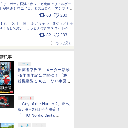
「ぽこポケ」横浜・赤レンガ倉庫でリアルゲー
トが開通！ ワニノコ、ミズゴロウ、アシマリ登
場シーンをレポート pic.x.com/LDgEByVl6D
63
230
【ぽこポケ】「ぽこ あ ポケモン」新グッズを撮
り下ろしで紹介 カラビナ付きマスコットやス
クエアポーチが仲間入り
52
283
pic.x.com/XmVAgBxaW5
もっと見る
新記事
アニメ
後藤隆幸氏アニメーター活動
45年周年記念展開催！ 「攻
殻機動隊 S.A.C.」など生原
画、総作画監督修正が展示
イベント
「Way of the Hunter 2」正式
版が9月29日発売決定！
「THQ Nordic Digital
Showcase 2026」まとめ
セール
ハード