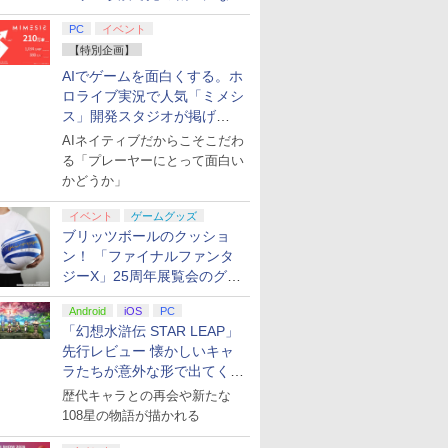
てみた
PC
イベント
【特別企画】
AIでゲームを面白くする。ホ
ロライブ実況で人気「ミメシ
ス」開発スタジオが掲げ
る“AI活用の信念”とは？【講
AIネイティブだからこそこだわ
演レポート】
る「プレーヤーにとって面白い
かどうか」
イベント
ゲームグッズ
ブリッツボールのクッショ
ン！ 「ファイナルファンタ
ジーX」25周年展覧会のグッ
ズ情報が公開
Android
iOS
PC
「幻想水滸伝 STAR LEAP」
先行レビュー 懐かしいキャ
ラたちが意外な形で出てくる
シリーズ完全新作！
歴代キャラとの再会や新たな
108星の物語が描かれる