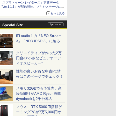
「スプラトゥーン レイダース」更新データ
「Ver.1.1.1」が配信開始。ブキやステージに関
する不具合を修正
もっと見る
Special Site
iFi audio主力「NEO Stream
3」「NEO iDSD 3」に迫る
クリエイティブが作った2万
円台の“小さなピュアオーデ
ィオスピーカー”
性能の良いお得な中古PC情
報はこのページでチェック！
メモリ32GBでも予算内。産
経新聞社がAMD Ryzen搭載
dynabookを2千台導入
マウス、RTX 5060 Ti搭載ゲ
ーミングPCが7万5,000円オ