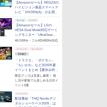
【Amazonセール】REGZAの
ハイビジョン液晶スマートテ
レビ「24V35N(A)」がお買い
得！
セール
ハード
【Amazonセール】LGの
VESA Dual Mode対応ゲーミ
ングモニター「UltraGear
27G850A-B」がお買い得！
4K/240Hz・フルHD/480Hz対応
イベント
エンタメ
【特集】
「ドラクエ」「ポケモン」
「ちいかわ」など2026年夏
イベントまとめ【夏休み特
集】
限定グッズは見逃し厳禁！ 推
し活や家族でも楽しめる注目イ
ベント8選
イベント
配信番組「THQ Nordicデジ
タルショーケース2026」は