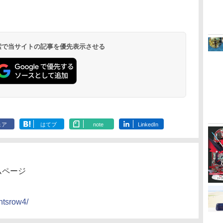
 検索で当サイトの記事を優先表示させる
ェア
はてブ
note
LinkedIn
ムページ
intsrow4/