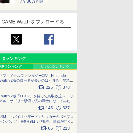
フで30万円台！
GAME Watch をフォローする
Xランキング
RPランキング
いいねランキング
「ファイナルファンタジーXIV」Nintendo
Switch 2版のロードが長いのは不具合 早急に
アップデートできるよう対応中
225
378
pic.x.com/s9S3nRCAGa
Switch 2版「FFXIV」を持って鳥取砂丘へ！ リ
アル・サゴリー砂漠で光の戦士になってみた
pic.x.com/qyOfL2uv1n
145
337
USJ、「バイオハザード」リッカーのポップコ
ーンバケツ」を9月9日より販売 頭部が開く仕
組み。味は恐怖を堪のう「味噌フレーバー」
66
213
pic.x.com/81MuXGahVM