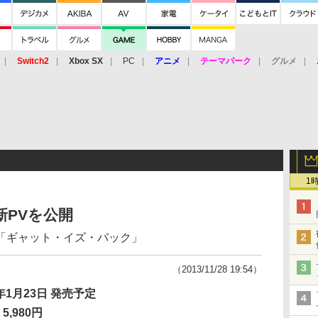
Switch2
Xbox SX
PC
アニメ
テーマパーク
グルメ
 Vita
3DS
アーケード
VR
1
新PVを公開
「ギャット・イズ・バック」
（2013/11/28 19:54）
4年1月23日 発売予定
5,980円