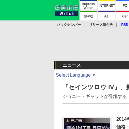
バックナンバー
リリース送付先
PS5
モバイル
eスポーツ
クラウド
PS
ニュース
Select Language
▼
「セインツロウ IV」、
ジョニー・ギャットが登場する
201
価格：