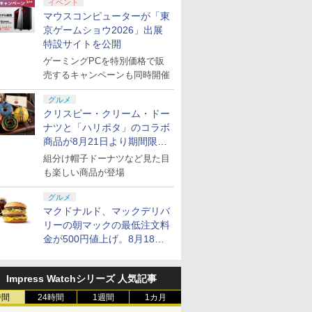
イベント
マウスコンピューターが「東
京ゲームショウ2026」出展
特設サイトを公開
ゲーミングPCを特別価格で販
売するキャンペーンも同時開催
グルメ
クリスピー・クリーム・ドー
ナツと「ハリポタ」のコラボ
商品が8月21日より期間限定
で発売
組分け帽子ドーナツなど見た目
も楽しい商品が登場
グルメ
マクドナルド、マックデリバ
リーの朝マックの最低注文料
金が500円値上げ。8月18日
より1,500円から受付
Impress Watchシリーズ 人気記事
時間
24時間
1週間
1カ月