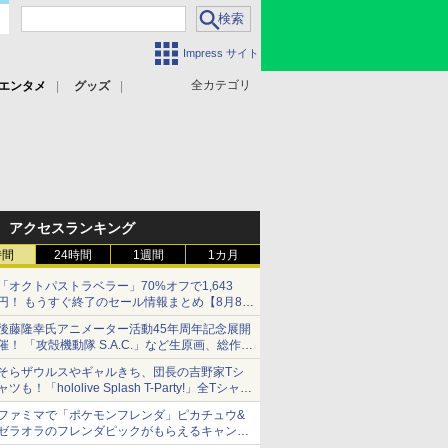
Impress サイト
全カテゴリ
エンタメ
グッズ
アクセスランキング
時間
24時間
1週間
1カ月
「オクトパストラベラー」70%オフで1,643
円！ もうすぐ終了のセール情報まとめ【8月8日
更新】
後藤隆幸氏アニメーター活動45年周年記念展開
ニンテンドーeショップでは「大神 絶景版」が
催！ 「攻殻機動隊 S.A.C.」など生原画、総作画
67%オフで990円
監督修正が展示
そらザウルスやギャルきち、団長の吉野家Tシ
ャツも！「hololive Splash T-Party!」全Tシャツ
ラインナップ公開＆オンライン販売開始
ファミマで「ポケモンフレンダ」ピカチュウ&
ゼラオラのフレンダピックがもらえるキャンペ
ーン開催！