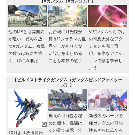
【∀ガンダム（∀ガンダム）】
他のMSとは雰囲気
お台場に月光蝶が
∀ガンダムならでは
が違い、異彩を放
舞う!?ジオラマの世
の奇想天外なアク
つ∀ガンダム。攻撃
界でしかありえな
ションも完全再
の数々は時に力強
い設定を楽しめる
現。多彩なアクシ
く、時に繊細だ
ことも本作の魅了
ョンで敵を撃破し
よう
【ビルドストライクガンダム（ガンダムビルドファイター
ズ）】
無限の可能性を秘
新機体のパーツで
めた機体。性能は
俺ガンダムの可能
その目で確認して
性もさらに広がる
10月より放送開始