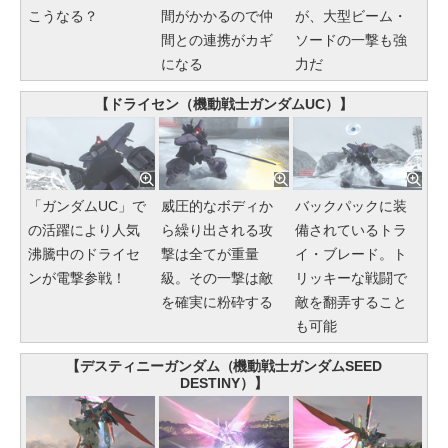
こうなる？
間がかかるので仲
が、大型ビーム・
間との連携がカギ
ソードの一撃も強
になる
力だ
【ドライセン（機動戦士ガンダムUC）】
「ガンダムUC」で
威圧的なボディか
バックパックに装
の活躍により人気
ら繰り出される攻
備されているトラ
沸騰中のドライセ
撃は全てが重量
イ・ブレード。ト
ンが電撃参戦！
級。その一撃は敵
リッキーな戦闘で
を確実に粉砕する
敵を翻弄すること
も可能
【デスティニーガンダム（機動戦士ガンダムSEED
DESTINY）】