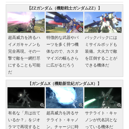
【ZZガンダム（機動戦士ガンダムZZ）】
超高威力を誇るハ
特徴的な武器やパ
バックパックには
イメガキャノンも
ーツを多く持つ機
ミサイルポッドも
完全再現。その一
体なので、カスタ
装備。大火力で敵
撃で敵を一網打尽
マイズの幅もさら
を圧倒することが
にすることも可能
に広がるだろう
できる機体だ
だ
【ガンダムX（機動新世紀ガンダムX）】
有名な「月は出て
超高威力を誇るサ
サテライト・キャ
いるか？」をジオ
テライト・キャノ
ノンが代名詞とな
ラマで再現すると
ン。チャージに時
っている機体だ