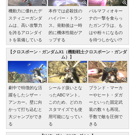
機動力に優れたデ
本作では必殺技の
パルマフィオキー
スティニーガンダ
ハイパー・トラン
ナの一撃を食らっ
ムは、高い攻撃力
ス。発動後は一時
たガンプラは、も
を誇るアロンダイ
的に機体性能がア
はや粉々になるの
トを装備している
ップする
を待つしかない!?
【クロスボーン・ガンダムX1（機動戦士クロスボーン・ガンダ
ム）】
劇中で特徴的な活
シールド扱いとな
ブランド・マーカ
躍をしたシザー・
ったABCマント。
ーやヒート・ダガ
アンカー。壁に向
このため、どのカ
ーといった固定武
かって打ち込むと
スタマイズでも使
装の数々も再現。
大ジャンプができ
用可能になってい
手数で敵を圧倒で
る
る
きる