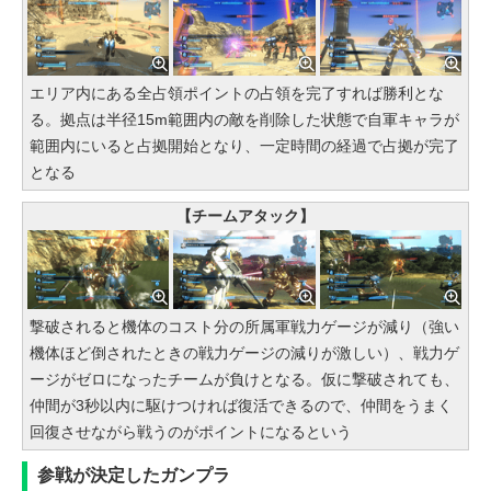
エリア内にある全占領ポイントの占領を完了すれば勝利とな
る。拠点は半径15m範囲内の敵を削除した状態で自軍キャラが
範囲内にいると占拠開始となり、一定時間の経過で占拠が完了
となる
【チームアタック】
撃破されると機体のコスト分の所属軍戦力ゲージが減り（強い
機体ほど倒されたときの戦力ゲージの減りが激しい）、戦力ゲ
ージがゼロになったチームが負けとなる。仮に撃破されても、
仲間が3秒以内に駆けつければ復活できるので、仲間をうまく
回復させながら戦うのがポイントになるという
参戦が決定したガンプラ