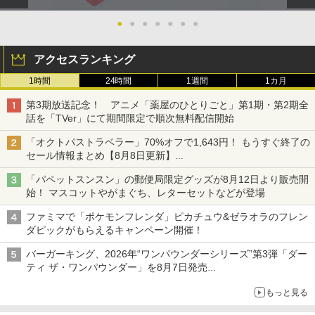
●
●
●
●
●
●
●
アクセスランキング
1時間
24時間
1週間
1カ月
第3期放送記念！ アニメ「薬屋のひとりごと」第1期・第2期全
話を「TVer」にて期間限定で順次無料配信開始
「オクトパストラベラー」70%オフで1,643円！ もうすぐ終了の
セール情報まとめ【8月8日更新】
ニンテンドーeショップでは「大神 絶景版」が67%オフで990円
「パペットスンスン」の郵便局限定グッズが8月12日より販売開
始！ マスコットやがまぐち、レターセットなどが登場
ファミマで「ポケモンフレンダ」ピカチュウ&ゼラオラのフレン
ダピックがもらえるキャンペーン開催！
バーガーキング、2026年“ワンパウンダーシリーズ”第3弾「ダー
ティ ザ・ワンパウンダー」を8月7日発売
「特製ガーリックマヨソース」を使用した超大型チーズバーガー
もっと見る