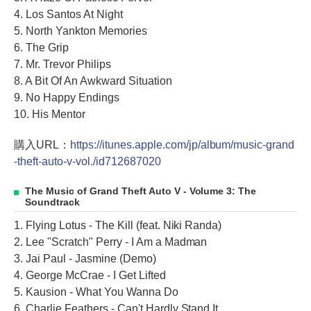
4. Los Santos At Night
5. North Yankton Memories
6. The Grip
7. Mr. Trevor Philips
8. A Bit Of An Awkward Situation
9. No Happy Endings
10. His Mentor
購入URL：
https://itunes.apple.com/jp/album/music-grand
-theft-auto-v-vol./id712687020
The Music of Grand Theft Auto V - Volume 3: The
Soundtrack
1. Flying Lotus - The Kill (feat. Niki Randa)
2. Lee "Scratch" Perry - I Am a Madman
3. Jai Paul - Jasmine (Demo)
4. George McCrae - I Get Lifted
5. Kausion - What You Wanna Do
6. Charlie Feathers - Can't Hardly Stand It