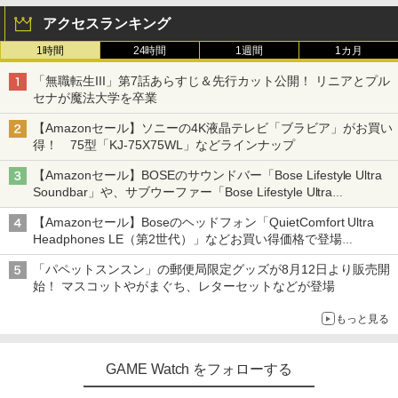
アクセスランキング
1時間
24時間
1週間
1カ月
「無職転生III」第7話あらすじ＆先行カット公開！ リニアとプル
セナが魔法大学を卒業
【Amazonセール】ソニーの4K液晶テレビ「ブラビア」がお買い
得！ 75型「KJ-75X75WL」などラインナップ
【Amazonセール】BOSEのサウンドバー「Bose Lifestyle Ultra
Soundbar」や、サブウーファー「Bose Lifestyle Ultra
Subwoofer」などお買い得！
【Amazonセール】Boseのヘッドフォン「QuietComfort Ultra
Headphones LE（第2世代）」などお買い得価格で登場
イマーシブオーディオで臨場感ある音楽体験が楽しめる
「パペットスンスン」の郵便局限定グッズが8月12日より販売開
始！ マスコットやがまぐち、レターセットなどが登場
もっと見る
GAME Watch をフォローする