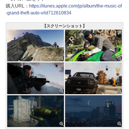
購入URL：
https://itunes.apple.com/jp/album/the-music-of
-grand-theft-auto-v/id712610834
【スクリーンショット】