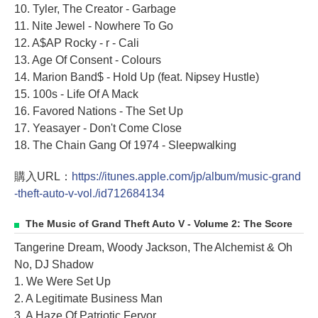
10. Tyler, The Creator - Garbage
11. Nite Jewel - Nowhere To Go
12. A$AP Rocky - r - Cali
13. Age Of Consent - Colours
14. Marion Band$ - Hold Up (feat. Nipsey Hustle)
15. 100s - Life Of A Mack
16. Favored Nations - The Set Up
17. Yeasayer - Don't Come Close
18. The Chain Gang Of 1974 - Sleepwalking
購入URL：
https://itunes.apple.com/jp/album/music-grand
-theft-auto-v-vol./id712684134
The Music of Grand Theft Auto V - Volume 2: The Score
Tangerine Dream, Woody Jackson, The Alchemist & Oh
No, DJ Shadow
1. We Were Set Up
2. A Legitimate Business Man
3. A Haze Of Patriotic Fervor