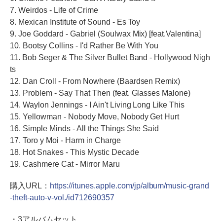
7. Weirdos - Life of Crime
8. Mexican Institute of Sound - Es Toy
9. Joe Goddard - Gabriel (Soulwax Mix) [feat.Valentina]
10. Bootsy Collins - I'd Rather Be With You
11. Bob Seger & The Silver Bullet Band - Hollywood Nigh
ts
12. Dan Croll - From Nowhere (Baardsen Remix)
13. Problem - Say That Then (feat. Glasses Malone)
14. Waylon Jennings - I Ain't Living Long Like This
15. Yellowman - Nobody Move, Nobody Get Hurt
16. Simple Minds - All the Things She Said
17. Toro y Moi - Harm in Charge
18. Hot Snakes - This Mystic Decade
19. Cashmere Cat - Mirror Maru
購入URL：
https://itunes.apple.com/jp/album/music-grand
-theft-auto-v-vol./id712690357
・3アルバムセット