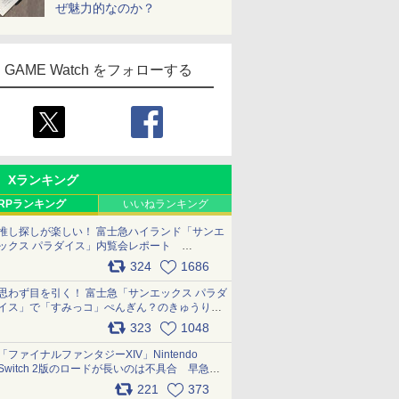
ぜ魅力的なのか？
GAME Watch をフォローする
Xランキング
RPランキング
いいねランキング
推し探しが楽しい！ 富士急ハイランド「サンエ
ックス パラダイス」内覧会レポート
pic.x.com/p718c0QB0k
324
1686
思わず目を引く！ 富士急「サンエックス パラダ
イス」で「すみっコ」ぺんぎん？のきゅうりド
ッグを食べてみた イラストそのままのメニュ
323
1048
ー化に挑戦。これが意外にもおいしい
pic.x.com/Kgl04hZaeg
「ファイナルファンタジーXIV」Nintendo
Switch 2版のロードが長いのは不具合 早急に
アップデートできるよう対応中
221
373
pic.x.com/s9S3nRCAGa