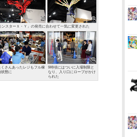
モンスターＸ・Ｙ」の発売に合わせて一気に変更された
たくさんあったレジもフル稼
9時頃にはついに入場制限と
働状態に
なり、入り口にロープがかけ
られた