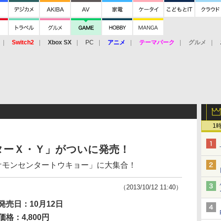
Switch2
Xbox SX
PC
アニメ
テーマパーク
グルメ
 Vita
3DS
アーケード
VR
1
ターＸ・Ｙ」がついに発売！
ケモンセンタートウキョー」に大集合！
（2013/10/12 11:40）
発売日：10月12日
価格：4,800円