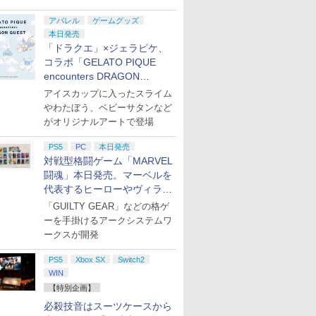
アパレル
ゲームグッズ
本日発売
「ドラクエ」×ジェラピケ、
コラボ「GELATO PIQUE
encounters DRAGON
QUEST」第2弾が本日発売
アイスカップに入ったスライム
やわたぼう、ベビーサタンなど
がオリジナルアートで登場
PS5
PC
本日発売
対戦型格闘ゲーム「MARVEL
闘魂」本日発売。マーベルを
代表するヒーローやヴィラン
たちが登場
「GUILTY GEAR」などの格ゲ
ーを手掛けるアークシステムワ
ークスが開発
PS5
Xbox SX
Switch2
WIN
【特別企画】
必殺技音はスーツケースから