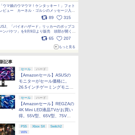
「ウマ娘のウマウマ！ケンタッキー！」フォト
レビュー カーネル・ゴルシのメッセージ入り
パッケージや描き下ろしトレカなどが登場
89
315
pic.x.com/PjnkR9vkXl
USJ、「バイオハザード」リッカーのポップコ
ーンバケツ」を9月9日より販売 頭部が開く仕
組み。味は恐怖を堪のう「味噌フレーバー」
65
207
pic.x.com/81MuXGahVM
もっと見る
新記事
セール
ハード
【Amazonセール】ASUSの
モニターがセール価格に。
26.5インチゲーミングモニタ
ー「ROG Strix OLED
セール
ハード
XG27ACDMS」限定モデルも
【Amazonセール】REGZAの
お買い得
4K Mini LED液晶TVがお買い
得。55V型、65V型、75V型
の2026年モデルがラインナ
PS5
Xbox SX
Switch2
ップ
WIN