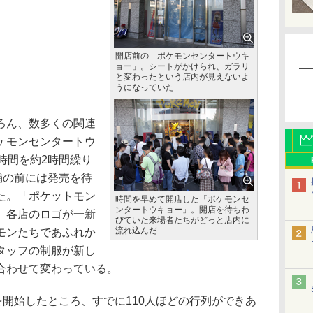
開店前の「ポケモンセンタートウキ
ョー」。シートがかけられ、ガラリ
と変わったという店内が見えないよ
うになっていた
ろん、数多くの関連
ケモンセンタートウ
時間を約2時間繰り
舗の前には発売を待
た。「ポケットモン
時間を早めて開店した「ポケモンセ
ンタートウキョー」。開店を待ちわ
、各店のロゴが一新
びていた来場者たちがどっと店内に
流れ込んだ
モンたちであふれか
タッフの制服が新し
合わせて変わっている。
開始したところ、すでに110人ほどの行列ができあ