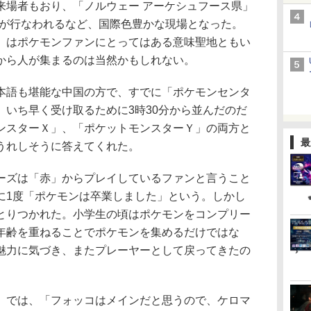
来場者もおり、「ノルウェー アーケシュフース県」
信が行なわれるなど、国際色豊かな現場となった。
」はポケモンファンにとってはある意味聖地ともい
から人が集まるのは当然かもしれない。
語も堪能な中国の方で、すでに「ポケモンセンタ
、いち早く受け取るために3時30分から並んだのだ
ンスターＸ」、「ポケットモンスターＹ」の両方と
最
うれしそうに答えてくれた。
ズは「赤」からプレイしているファンと言うこと
に1度「ポケモンは卒業しました」という。しかし
とりつかれた。小学生の頃はポケモンをコンプリー
年齢を重ねることでポケモンを集めるだけではな
魅力に気づき、またプレーヤーとして戻ってきたの
では、「フォッコはメインだと思うので、ケロマ