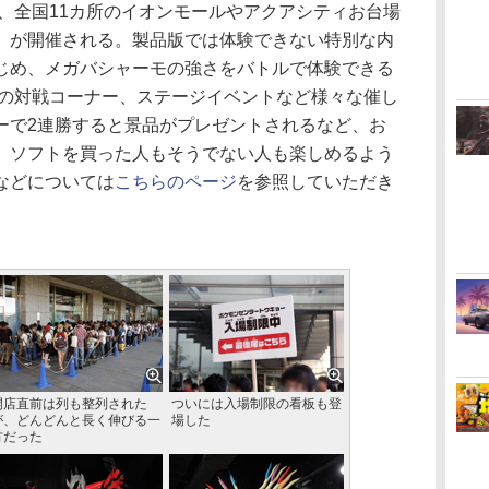
、全国11カ所のイオンモールやアクアシティお台場
」が開催される。製品版では体験できない特別な内
じめ、メガバシャーモの強さをバトルで体験できる
」の対戦コーナー、ステージイベントなど様々な催し
ーで2連勝すると景品がプレゼントされるなど、お
、ソフトを買った人もそうでない人も楽しめるよう
などについては
こちらのページ
を参照していただき
開店直前は列も整列された
ついには入場制限の看板も登
が、どんどんと長く伸びる一
場した
方だった