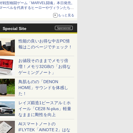
対戦型格闘ゲーム「MARVEL闘魂」本日発売。
アイスカップに入ったスライムやわたぼう、ベ
マーベルを代表するヒーローやヴィランたちが
ビーサタンなどがオリジナルアートで登場
登場
もっと見る
「GUILTY GEAR」などの格ゲーを手掛けるア
ークシステムワークスが開発
Special Site
性能の良いお得な中古PC情
報はこのページでチェック！
お値段そのままでメモリ倍
増！メモリ32GBの「お得な
ゲーミングノート」
鳥肌ものの「DENON
HOME」サウンドを体感し
た！
レイズ鍛造1ピースアルミホ
イール「CE28 N-plus」軽量
なままに剛性を向上
AIスマートノートの
iFLYTEK「AINOTE 2」はな