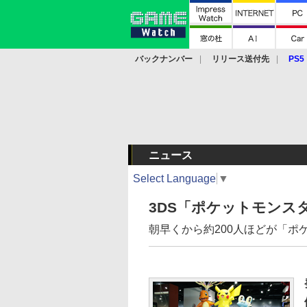
バックナンバー
リリース送付先
PS5
モバイル
eスポーツ
クラウド
PS
ニュース
Select Language
▼
3DS「ポケットモンス
朝早くから約200人ほどが「ポ