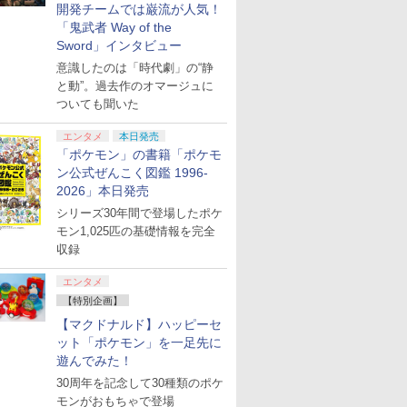
開発チームでは巌流が人気！
「鬼武者 Way of the
Sword」インタビュー
意識したのは「時代劇」の“静
と動”。過去作のオマージュに
ついても聞いた
エンタメ
本日発売
「ポケモン」の書籍「ポケモ
ン公式ぜんこく図鑑 1996-
2026」本日発売
シリーズ30年間で登場したポケ
モン1,025匹の基礎情報を完全
収録
エンタメ
【特別企画】
【マクドナルド】ハッピーセ
ット「ポケモン」を一足先に
遊んでみた！
30周年を記念して30種類のポケ
モンがおもちゃで登場