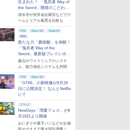
生まれた！ 「鬼武者 Way of
the Sword」開発のこだわり
を目撃！
清水寺や安井金比羅宮などでゲ
ームとリアル風景を比較も
PS5
Xbox SX
Switch2
WIN
新たな力「腕覚醒」を体験！
「鬼武者 Way of the
Sword」最新版プレイレポー
ト
拠点やワイドリニアのシステ
ム、能力強化システムも判明
PS5
Xbox SX
「GTA6」の新映像が8月28
日に公開決定！ なんとNetflix
にて
グルメ
NewDays「増量フェス」が8
月18日より開催
おにぎりや菓子パンなどがお値
段そのままで最大50%増量！