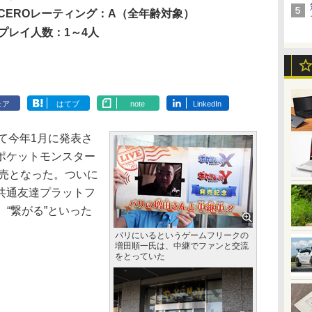
CEROレーティング：A（全年齢対象）
プレイ人数：1～4人
ェア
はてブ
note
LinkedIn
て今年1月に発表さ
ポケットモンスター
発売となった。ついに
共通友達プラットフ
、“繋がる”といった
パリにいるというゲームフリークの
増田順一氏は、中継でファンと交流
をとっていた