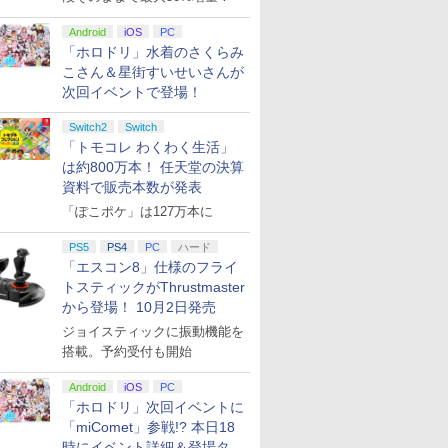
Android
iOS
PC
「ホロドリ」水着のさくらみ
こさん＆星街すいせいさんが
次回イベントで登場！
Switch2
Switch
「トモコレ わくわく生活」
は約800万本！ 任天堂の決算
資料で販売本数が発表
「ぽこポケ」は127万本に
PS5
PS4
PC
ハード
「エスコン8」仕様のフライ
トスティックがThrustmaster
から登場！ 10月2日発売
ジョイスティックに振動機能を
搭載。予約受付も開始
Android
iOS
PC
「ホロドリ」次回イベントに
「miComet」参戦!? 本日18
時にイベント詳細＆登場タレ