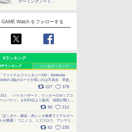
ゲーミングノート」
GAME Watch をフォローする
Xランキング
RPランキング
いいねランキング
「ファイナルファンタジーXIV」Nintendo
Switch 2版のロードが長いのは不具合 早急に
アップデートできるよう対応中
227
378
pic.x.com/s9S3nRCAGa
USJ、「バイオハザード」リッカーのポップコ
ーンバケツ」を9月9日より販売 頭部が開く仕
組み。味は恐怖を堪のう「味噌フレーバー」
66
212
pic.x.com/81MuXGahVM
「ぽこポケ」横浜・赤レンガ倉庫でリアルゲー
トが開通！ ワニノコ、ミズゴロウ、アシマリ登
場シーンをレポート pic.x.com/LDgEByVl6D
62
230