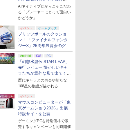
る“AI活用の信念”とは？【講
AIネイティブだからこそこだわ
演レポート】
る「プレーヤーにとって面白い
かどうか」
イベント
ゲームグッズ
ブリッツボールのクッショ
ン！ 「ファイナルファンタ
ジーX」25周年展覧会のグッ
ズ情報が公開
Android
iOS
PC
「幻想水滸伝 STAR LEAP」
先行レビュー 懐かしいキャ
ラたちが意外な形で出てくる
シリーズ完全新作！
歴代キャラとの再会や新たな
108星の物語が描かれる
イベント
マウスコンピューターが「東
京ゲームショウ2026」出展
特設サイトを公開
ゲーミングPCを特別価格で販
売するキャンペーンも同時開催