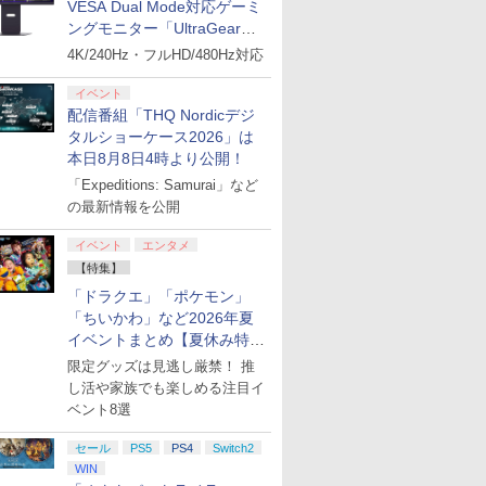
VESA Dual Mode対応ゲーミ
ングモニター「UltraGear
27G850A-B」がお買い得！
4K/240Hz・フルHD/480Hz対応
イベント
配信番組「THQ Nordicデジ
タルショーケース2026」は
本日8月8日4時より公開！
「Expeditions: Samurai」など
の最新情報を公開
イベント
エンタメ
【特集】
「ドラクエ」「ポケモン」
「ちいかわ」など2026年夏
イベントまとめ【夏休み特
集】
限定グッズは見逃し厳禁！ 推
し活や家族でも楽しめる注目イ
ベント8選
セール
PS5
PS4
Switch2
WIN