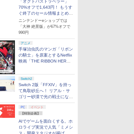
「オクトパストラベラー」
70%オフで1,643円！ もうす
ぐ終了のセール情報まとめ
【8月8日更新】
ニンテンドーeショップでは
「大神 絶景版」が67%オフで
990円
アニメ
手塚治虫氏のマンガ「リボン
の騎士」を原案とするNetflix
映画「THE RIBBON HERO
リボンヒーロー」本日配信開
始
Switch2
Switch 2版「FFXIV」を持っ
て鳥取砂丘へ！ リアル・サ
ゴリー砂漠で光の戦士になっ
てみた
PC
イベント
【特別企画】
AIでゲームを面白くする。ホ
ロライブ実況で人気「ミメシ
ス」開発スタジオが掲げ