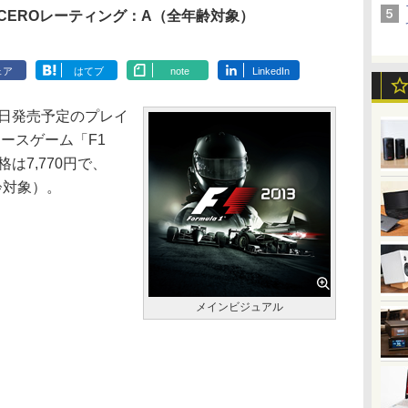
CEROレーティング：A（全年齢対象）
ェア
はてブ
note
LinkedIn
0日発売予定のプレイ
1レースゲーム「F1
は7,770円で、
齢対象）。
メインビジュアル