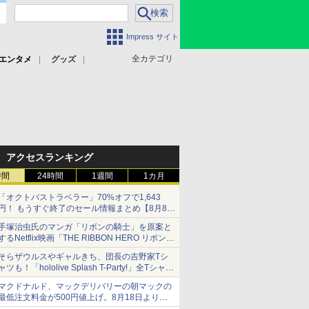
Impress サイト
全カテゴリ
エンタメ
グッズ
アクセスランキング
時間
24時間
1週間
1カ月
「オクトパストラベラー」70%オフで1,643
円！ もうすぐ終了のセール情報まとめ【8月8日
更新】
手塚治虫氏のマンガ「リボンの騎士」を原案と
ニンテンドーeショップでは「大神 絶景版」が
するNetflix映画「THE RIBBON HERO リボンヒ
67%オフで990円
ーロー」本日配信開始
そらザウルスやギャルきち、団長の吉野家Tシ
ャツも！「hololive Splash T-Party!」全Tシャツ
ラインナップ公開＆オンライン販売開始
マクドナルド、マックデリバリーの朝マックの
最低注文料金が500円値上げ。8月18日より
1,500円から受付