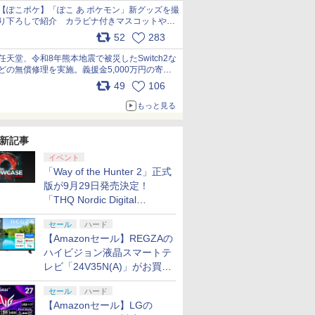
【ぽこポケ】「ぽこ あ ポケモン」新グッズを撮
り下ろしで紹介 カラビナ付きマスコットやス
クエアポーチが仲間入り
52
283
pic.x.com/XmVAgBxaW5
任天堂、令和8年熊本地震で被災したSwitch2な
どの無償修理を実施。義援金5,000万円の寄付
も発表 pic.x.com/BAYsMfUfUC
49
106
もっと見る
新記事
イベント
「Way of the Hunter 2」正式
版が9月29日発売決定！
「THQ Nordic Digital
Showcase 2026」まとめ
セール
ハード
【Amazonセール】REGZAの
ハイビジョン液晶スマートテ
レビ「24V35N(A)」がお買い
得！
セール
ハード
【Amazonセール】LGの