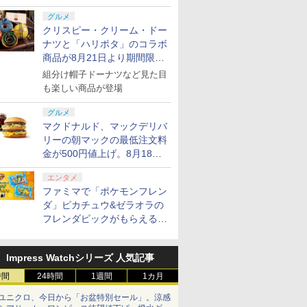
グルメ
クリスピー・クリーム・ドー
ナツと「ハリポタ」のコラボ
商品が8月21日より期間限定
で発売
組分け帽子ドーナツなど見た目
も楽しい商品が登場
グルメ
マクドナルド、マックデリバ
リーの朝マックの最低注文料
金が500円値上げ。8月18日
より1,500円から受付
エンタメ
ファミマで「ポケモンフレン
ダ」ピカチュウ&ゼラオラの
フレンダピックがもらえるキ
ャンペーン開催！
Impress Watchシリーズ 人気記事
時間
24時間
1週間
1カ月
ユニクロ、今日から「お盆特別セール」。涼感