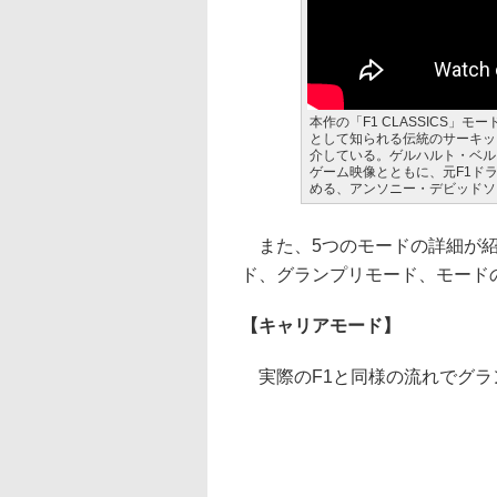
本作の「F1 CLASSICS」
として知られる伝統のサーキッ
介している。ゲルハルト・ベルガーが同
ゲーム映像とともに、元F1ド
める、アンソニー・デビッドソ
また、5つのモードの詳細が紹
ド、グランプリモード、モード
【キャリアモード】
実際のF1と同様の流れでグラ