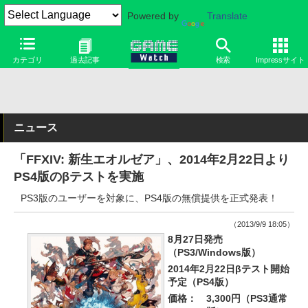
Powered by
Translate
カテゴリ
過去記事
検索
Impressサイト
ニュース
「FFXIV: 新生エオルゼア」、2014年2月22日より
PS4版のβテストを実施
PS3版のユーザーを対象に、PS4版の無償提供を正式発表！
（2013/9/9 18:05）
8月27日発売
（PS3/Windows版）
2014年2月22日βテスト開始
予定（PS4版）
価格：
3,300円（PS3通常