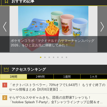
おすすめ記事
ポケモンコラボ「マクドナルドのサマーチャンスバッグ
2026」をひと足お先に体験してみた！
●
●
●
●
●
●
●
アクセスランキング
1時間
24時間
1週間
1カ月
「オクトパストラベラー」70%オフで1,643円！ もうすぐ終了の
セール情報まとめ【8月8日更新】
ニンテンドーeショップでは「大神 絶景版」が67%オフで990円
そらザウルスやギャルきち、団長の吉野家Tシャツも！
「hololive Splash T-Party!」全Tシャツラインナップ公開＆オン
ライン販売開始