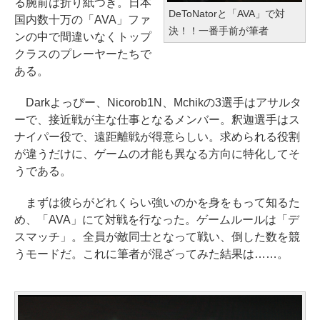
る腕前は折り紙つき。日本
DeToNatorと「AVA」で対
国内数十万の「AVA」ファ
決！！一番手前が筆者
ンの中で間違いなくトップ
クラスのプレーヤーたちで
ある。
Darkよっぴー、Nicorob1N、Mchikの3選手はアサルタ
ーで、接近戦が主な仕事となるメンバー。釈迦選手はス
ナイパー役で、遠距離戦が得意らしい。求められる役割
が違うだけに、ゲームの才能も異なる方向に特化してそ
うである。
まずは彼らがどれくらい強いのかを身をもって知るた
め、「AVA」にて対戦を行なった。ゲームルールは「デ
スマッチ」。全員が敵同士となって戦い、倒した数を競
うモードだ。これに筆者が混ざってみた結果は……。