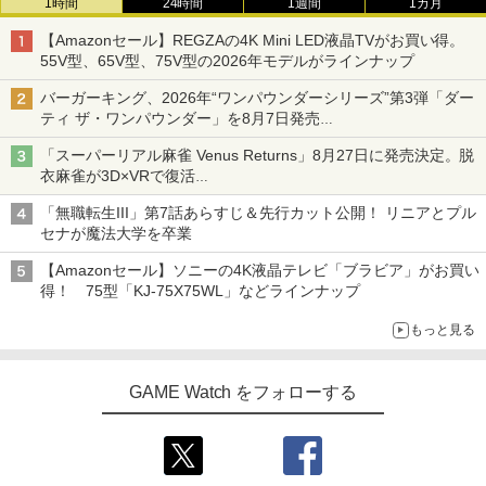
1時間
24時間
1週間
1カ月
【Amazonセール】REGZAの4K Mini LED液晶TVがお買い得。
55V型、65V型、75V型の2026年モデルがラインナップ
バーガーキング、2026年“ワンパウンダーシリーズ”第3弾「ダー
ティ ザ・ワンパウンダー」を8月7日発売
「特製ガーリックマヨソース」を使用した超大型チーズバーガー
「スーパーリアル麻雀 Venus Returns」8月27日に発売決定。脱
衣麻雀が3D×VRで復活
発売から2週間は20%オフになるセールが実施
「無職転生III」第7話あらすじ＆先行カット公開！ リニアとプル
セナが魔法大学を卒業
【Amazonセール】ソニーの4K液晶テレビ「ブラビア」がお買い
得！ 75型「KJ-75X75WL」などラインナップ
もっと見る
GAME Watch をフォローする