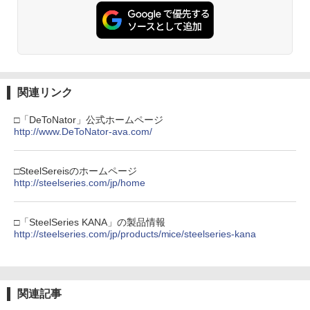
関連リンク
□「DeToNator」公式ホームページ
http://www.DeToNator-ava.com/
□SteelSereisのホームページ
http://steelseries.com/jp/home
□「SteelSeries KANA」の製品情報
http://steelseries.com/jp/products/mice/steelseries-kana
関連記事