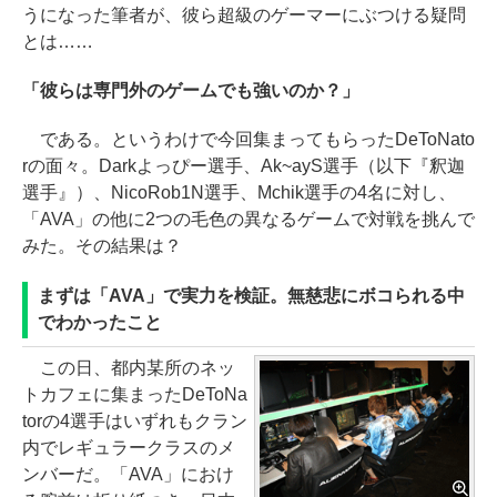
うになった筆者が、彼ら超級のゲーマーにぶつける疑問
とは……
「彼らは専門外のゲームでも強いのか？」
である。というわけで今回集まってもらったDeToNato
rの面々。Darkよっぴー選手、Ak~ayS選手（以下『釈迦
選手』）、NicoRob1N選手、Mchik選手の4名に対し、
「AVA」の他に2つの毛色の異なるゲームで対戦を挑んで
みた。その結果は？
まずは「AVA」で実力を検証。無慈悲にボコられる中
でわかったこと
この日、都内某所のネッ
トカフェに集まったDeToNa
torの4選手はいずれもクラン
内でレギュラークラスのメ
ンバーだ。「AVA」におけ