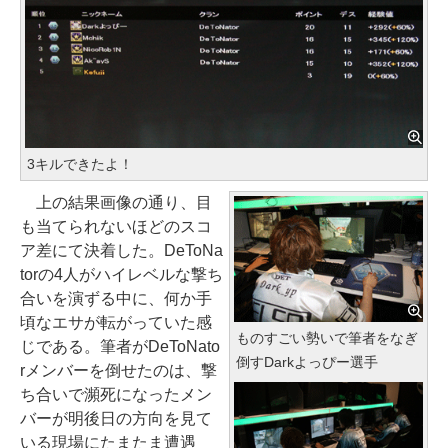
3キルできたよ！
上の結果画像の通り、目
も当てられないほどのスコ
ア差にて決着した。DeToNa
torの4人がハイレベルな撃ち
合いを演ずる中に、何か手
頃なエサが転がっていた感
ものすごい勢いで筆者をなぎ
じである。筆者がDeToNato
倒すDarkよっぴー選手
rメンバーを倒せたのは、撃
ち合いで瀕死になったメン
バーが明後日の方向を見て
いる現場にたまたま遭遇