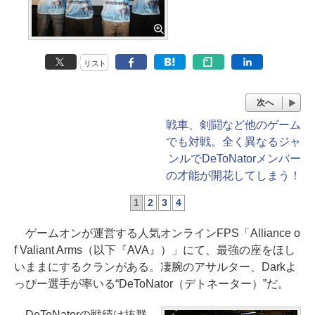
リスト
次へ
戦車、剣闘など他のゲーム
でも対戦。全く異なるジャ
ンルでDeToNatorメンバー
の才能が開花してしまう！
1
2
3
4
ゲームオンが運営する人気オンラインFPS「Alliance o
f Valiant Arms（以下『AVA』）」にて、最強の座をほし
いままにするクランがある。凄腕のアサルター、Darkよ
っぴー選手が率いる“DeToNator（デトネーター）”だ。
DeToNatorの戦績は抜群