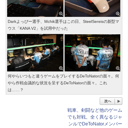
Darkよっぴー選手、Mchik選手はこの日、SteelSereisの新型マ
ウス「KANA V2」を試用中だった
何やらいつもと違うゲームをプレイするDeToNatorの面々。何
やら作戦会議的な状況を呈するDeToNatorの面々。これ
は……？
次へ
戦車、剣闘など他のゲーム
でも対戦。全く異なるジャ
ンルでDeToNatorメンバー