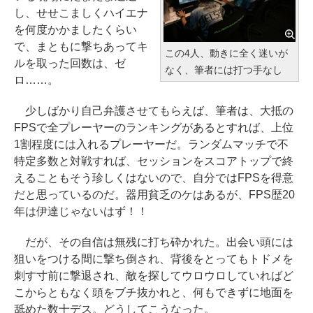
し、せせこましくハイエナ
を何度かかましたくらい
で、まともに撃ちあってキ
この4人、動きに全く迷いが
ルを取った回数は、ゼ
なく、筆者には打つ手なし
ロ……。
少しばかり自己弁護させてもらえば、筆者は、大抵の
FPSで全プレーヤーのランキングがあるとすれば、上位
1割程度には入れるプレーヤーだ。ランダムマッチで不
特定多数と対戦すれば、セッションをスコアトップで終
えることもそう珍しくはないので、自分ではFPSを得意
だと思っているのだ。器用貧乏のケはあるが、FPS歴20
年は伊達じゃないはず！！
だが、その自信は無残に打ち砕かれた。出会い頭には
狙いをつける間に撃ち倒され、背後をとってもトドメを
刺す寸前に撃退され、敵を探してウロウロしていればど
こからともなく頭をブチ抜かれと、何もできずに地面を
舐めた数十デス。どうしてこうなった。