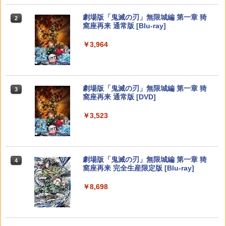
￥6,455
6)
￥7,286
￥5,000
【楽天ブックス限定全巻購入特典】春夏
【中古】アイドルマスター アニメ& G4
3
3
劇場版「鬼滅の刃」無限城編 第一章 猗
2
￥6,980
秋冬代行者 春の舞 四（完全生産限定
U!パック VOL.4
窩座再来 通常版 [Blu-ray]
版）【Blu-ray】(イラスト入りクリアポ
ーチ+ミニキャラペアアクリルキーホル
￥426
￥3,964
【純正品】Xbox ワイヤレス コントロー
ダー4 種セット) [ 暁佳奈 ]
3
Nintendo Switch 2(日本語・国内専用)
【純正品】ディスクドライブ(CFI-ZDD1
3
ラー (ロボット ホワイト)
3
ELDEN RING Tarnished Edition 【Swit
3
J) PlayStation 5
ch2】 POT-P-AAF6C
￥12,100
￥55,603
￥7,681
￥11,849
￥7,757
【中古】カセキホリダー ムゲンギア
4
劇場版「鬼滅の刃」無限城編 第一章 猗
3
窩座再来 通常版 [DVD]
【楽天ブックス限定先着特典】最終楽章
4
￥531
【純正品】Xbox 充電式バッテリー + US
響け！ユーフォニアム 前編 (数量限定 新
4
￥3,523
【純正品】DualSense ワイヤレスコン
B-C ケーブル
ニンテンドープリペイド番号 9000円|オ
4
規シーンコンテ集&UHD付き特装版)【Bl
4
トローラー ミッドナイト ブラック(CFI-
ダービースタリオン2 【Switch2】 POT-
ンラインコード版
u-ray】(マイクロファイバークロス(約20
4
ZCT2J01)
P-AB73A
0mm×200mm)) [ (アニメーション) ]
￥2,618
￥9,000
￥10,737
￥8,582
￥12,540
【中古】アルティメット ヒッツ ドラッ
5
劇場版「鬼滅の刃」無限城編 第一章 猗
4
グ オン ドラグーン2 -封印の紅, 背徳の
窩座再来 完全生産限定版 [Blu-ray]
黒-
【純正品】Xbox ワイヤレス コントロー
ニンテンドープリペイド番号 5000円|オ
5
5
￥8,698
【純正品】DualSense ワイヤレスコン
ラー (カーボンブラック)
ンラインコード版
5
【楽天ブックス限定先着特典+先着特
￥809
5
【新品】【NS2】コットンロックウィズ
トローラー(CFI-ZCT2J)
5
典】【数量限定グッズ】新劇場版銀魂 -
ユー コットンシリーズ35周年記念特別限
￥8,020
吉原大炎上ー (完全生産限定版)【Blu-ra
￥5,000
定版 [Switch2版][在庫品]
￥10,737
y】(800p 超！B5 角背上製本 絵コンテブ