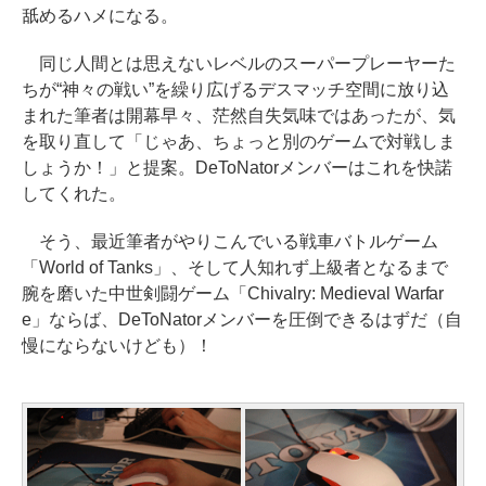
舐めるハメになる。
同じ人間とは思えないレベルのスーパープレーヤーた
ちが“神々の戦い”を繰り広げるデスマッチ空間に放り込
まれた筆者は開幕早々、茫然自失気味ではあったが、気
を取り直して「じゃあ、ちょっと別のゲームで対戦しま
しょうか！」と提案。DeToNatorメンバーはこれを快諾
してくれた。
そう、最近筆者がやりこんでいる戦車バトルゲーム
「World of Tanks」、そして人知れず上級者となるまで
腕を磨いた中世剣闘ゲーム「Chivalry: Medieval Warfar
e」ならば、DeToNatorメンバーを圧倒できるはずだ（自
慢にならないけども）！