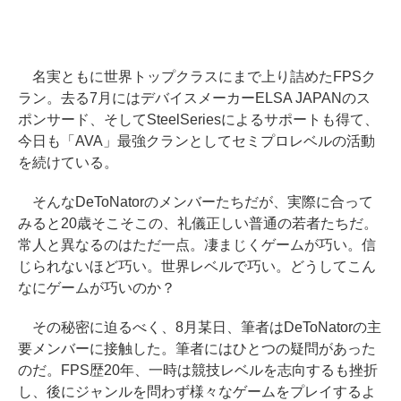
名実ともに世界トップクラスにまで上り詰めたFPSク
ラン。去る7月にはデバイスメーカーELSA JAPANのス
ポンサード、そしてSteelSeriesによるサポートも得て、
今日も「AVA」最強クランとしてセミプロレベルの活動
を続けている。
そんなDeToNatorのメンバーたちだが、実際に合って
みると20歳そこそこの、礼儀正しい普通の若者たちだ。
常人と異なるのはただ一点。凄まじくゲームが巧い。信
じられないほど巧い。世界レベルで巧い。どうしてこん
なにゲームが巧いのか？
その秘密に迫るべく、8月某日、筆者はDeToNatorの主
要メンバーに接触した。筆者にはひとつの疑問があった
のだ。FPS歴20年、一時は競技レベルを志向するも挫折
し、後にジャンルを問わず様々なゲームをプレイするよ