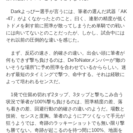
Darkよっぴー選手が言うには、筆者の選んだ武器「AK
-47」がよくなかったとのこと。曰く、連射の精度が低く
トドメを刺す前に照準が散ってしまうため単騎での戦い
には向いてないとのことだったが、しかし、試合中には
それ以前の圧倒的な違いを感じた。
まず、反応の速さ、的確さの違い。出会い頭に筆者が
何もできず撃ち負けるのは、DeToNatorメンバーが“敵の
いそうな場所”に予め照準を合わせているかららしい。迷
わず最短のタイミングで撃つ、命中する。それは経験に
よって培われるセンスだ。
1発で仕留め切れず2タップ、3タップと撃ちこみ合う
状況で筆者が100%撃ち負けるのは、照準精度の差、落
ち着きの差、回避行動の的確さの違いのようだ。場数と
技術、センスと度胸。筆者のようにアツくなって手元が
狂うようでは、奇跡のラッキーショットでも無い限り撃
ち勝てない。奇跡が起こるのを待つ間に100%、地面を