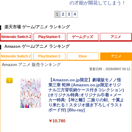
の才能が開花してしまう！
1
2
3
4
楽天市場 ゲーム/アニメ ランキング
Nintendo Switch 2
PlayStation 5
ゲームグッズ
アニメ
Amazon ゲーム/アニメ ランキング
Nintendo Switch 2
PlayStation 5
Xbox
アニメ
PlayVital 新型Switch2対応 親指グリッ
【中古】四女神オンライン CYBER DIM
「お隣の天使様にいつの間にか駄目人間
1
1
1
Amazon アニメ 販売ランキング
プキャップ 4個セット ジョイコン対応シ
ENSION NEPTUNE - PS4
にされていた件2」Vol.3【Blu-ray】 [ 佐
更新日時：2026/08/07 00:12
リコン素材 快適フィット スイッチ2対応
伯さん ]
滑り止めスティックカバー
￥350
スプラトゥーン レイダース|オンライン
PlayStation 5 デジタル・エディション
【純正品】Xbox ワイヤレス コントロー
【Amazon.co.jp限定】劇場版モノノ怪
1
1
1
1
￥7,821
コード版
日本語専用 Console Language: Japan
ラー + USB-C® ケーブル
第三章 蛇神 (Amazon.co.jp限定オリジ
￥990
ese only (CFI-2200B01)
ナル三方背収納ケース付きコレクション)
(オリジナル特典:オリジナル巾着＋メー
￥5,832
￥8,300
カー特典:【坤と離】二振りの剣、十翼よ
￥55,000
【中古】おいでよ どうぶつの森
スーパーの裏でヤニ吸うふたり Vol.1【B
2
2
り来たる！スタジオ描き下ろしイラスト
【当店独自で＋P10倍★要エントリー】
lu-ray】 [ 地主 ]
2
ボード付) [Blu-ray]
【新品即納】[ACC][Switch2] まるごと
￥350
Xbox プリペイドカード 5,000円 デジタ
収納バッグ for Nintendo Swich 2(ニン
2
￥8,494
￥10,780
スプラトゥーン レイダース -Switch2
Beast of Reincarnation -PS5 【特典】
ルコード 【旧 Xbox ギフトカード】 [オ
2
テンドースイッチ2) メタモン 任天堂ラ
2
プロダクトコード 封入
ンラインコード]
イセンス商品 HORI(NSX-164)(2026071