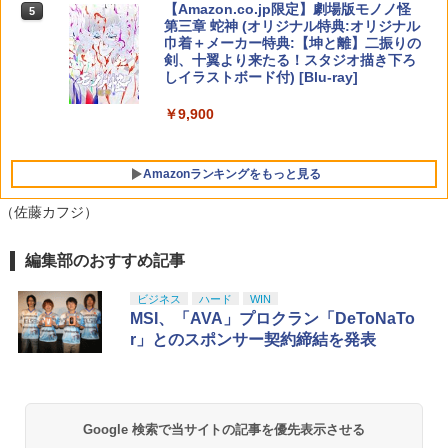
ック)(アニメ描きおろしイラスト使用ト
【Amazon.co.jp限定】劇場版モノノ怪
5
￥11,010
ートバッグ(神威・阿伏兎)+描きおろしミ
第三章 蛇神 (オリジナル特典:オリジナル
ニキャラステッカー) [ 杉田智和 ]
巾着＋メーカー特典:【坤と離】二振りの
剣、十翼より来たる！スタジオ描き下ろ
￥14,850
しイラストボード付) [Blu-ray]
￥9,900
Amazonランキングをもっと見る
（佐藤カフジ）
編集部のおすすめ記事
ビジネス
ハード
WIN
MSI、「AVA」プロクラン「DeToNaTo
r」とのスポンサー契約締結を発表
Google 検索で当サイトの記事を優先表示させる