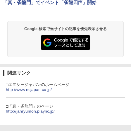
￥5,832
￥8,300
￥3,982
「真・雀龍門」でイベント「雀龍四声」開始
￥55,000
【中古】ファイナルファンタジーコレク
エアコンカビとりすいすい（G型モデ
2
2
ション
ル、エアコンファン掃除ブラシ）スペア
ブラシカートリッジ1個付き
【純正品】Xbox ワイヤレス コントロー
￥1,503
2
スプラトゥーン レイダース -Switch2
劇場版「鬼滅の刃」無限城編 第一章 猗
Beast of Reincarnation -PS5 【特典】
ラー (ロボット ホワイト)
2
2
Google 検索で当サイトの記事を優先表示させる
￥3,723
2
窩座再来 通常版 [DVD]
プロダクトコード 封入
￥6,449
￥7,681
￥3,523
￥7,286
Switch2 ケース スイッチ2 Nintendo 対
3
Vivy -Fluorite Eye’s Song- 4 完全生産
応 スイッチ スイッチツー 名入れ かわい
3
限定版 BD
い ニンテンドースイッチ カバー ポーチ
【純正品】Xbox ワイヤレス コントロー
switch Lite 新型 本体 ジョイコン ソフ
3
ラー (カーボンブラック)
￥3,980
ト ケーブル 収納可能 ポーチ クリスマス
Nintendo Switch 2(日本語・国内専用)
【Amazon.co.jp限定】劇場版モノノ怪
【純正品】ディスクドライブ(CFI-ZDD1
3
3
3
ギフト クリスマス プレゼント 送料無料
関連リンク
第三章 蛇神 (Amazon.co.jp限定オリジ
J) PlayStation 5
￥8,020
ナル三方背収納ケース付きコレクション)
￥55,491
￥1,300
(オリジナル特典:オリジナル巾着＋メー
□エヌシージャパンのホームページ
￥11,980
カー特典:【坤と離】二振りの剣、十翼よ
http://www.ncjapan.co.jp/
【送料無料】劇場版「鬼滅の刃」無限城
4
り来たる！スタジオ描き下ろしイラスト
編 第一章 猗窩座再来(通常版)【Blu-ra
【純正品】Xbox 充電式バッテリー + US
4
ボード付) [Blu-ray]
y】/アニメーション[Blu-ray]【返品種別
B-C ケーブル
【中古品】 Nintendo SUPER Famicom
4
A】
【純正品】DualSense ワイヤレスコン
□「真・雀龍門」のページ
ニンテンドープリペイド番号 9000円|オ
4
SFC ニンテンドー スーパー ファミコン
4
￥10,780
トローラー ミッドナイト ブラック(CFI-
http://janryumon.plaync.jp/
ンラインコード版
￥2,618
ソフト 魂斗羅スピリッツ 併売 ソフト汚
ZCT2J01)
￥4,400
れ 023-260714-mh-06-fuzh 万代Net店
￥9,000
￥10,737
￥3,000
劇場版「鬼滅の刃」無限城編 第一章 猗
4