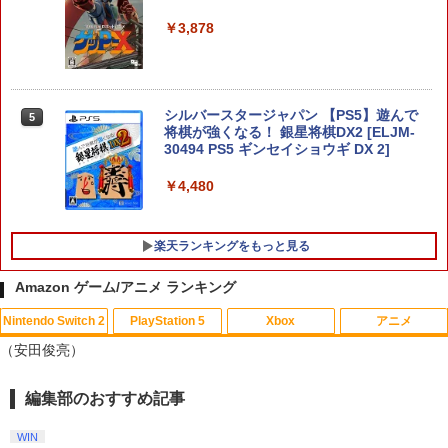
クセサリーポーチ
￥3,878
￥2,653
【顧客満足度98.3%】 Switch2 ケース
シルバースタージャパン 【PS5】遊んで
4
5
大容量 Switch2/Switch通常モデル/Swit
将棋が強くなる！ 銀星将棋DX2 [ELJM-
ch lite/Switch 有機ELモテルに対応 収納
30494 PS5 ギンセイショウギ DX 2]
バッグ 防水 防塵 耐衝撃 持ち運び便利 ポ
ーチ スタンド/コントローラー/カード/ド
￥4,480
ックなど収納可能 カバー 収納ボックス
￥2,880
楽天ランキングをもっと見る
Amazon ゲーム/アニメ ランキング
Nintendo Switch 2 ACアダプター
5
Nintendo Switch 2
PlayStation 5
Xbox
アニメ
【中古】ゲーム&ワリオ
【中古】 ウォーキング with ダイナソー
1
1
￥3,974
（安田俊亮）
[レンタル落ち] [Blu-ray] [ブルーレイ]
￥1,288
￥84
編集部のおすすめ記事
スプラトゥーン レイダース|オンライン
PlayStation 5 デジタル・エディション
【純正品】Xbox ワイヤレス コントロー
劇場版「鬼滅の刃」無限城編 第一章 猗
1
1
1
1
コード版
日本語専用 Console Language: Japan
ラー + USB-C® ケーブル
窩座再来 通常版 [Blu-ray]
ese only (CFI-2200B01)
WIN