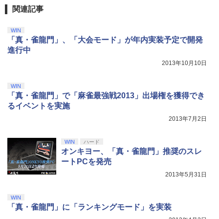
窩座再来 完全生産限定版 [Blu-ray]
関連記事
Vivy -Fluorite Eye’s Song- 6【完全生産
【国内正規品】Thrustmaster スラスト
5
5
限定版】【Blu-ray】 [ 種崎敦美 ]
マスター TH8S シフター - PC、PS4、P
ニンテンドープリペイド番号 5000円|オ
5
￥8,698
【純正品】DualSense ワイヤレスコン
S5、PS5 Pro、Xbox One、Xbox Serie
ンラインコード版
5
[Switch 2] ぽこ あ ポケモン エキスパン
WIN
5
トローラー(CFI-ZCT2J)
s X|S 対応の高精度 H パターン シフター
￥6,160
ションパス（ダウンロード版）※3,200
「真・雀龍門」、「大会モード」が年内実装予定で開発
ポイントまでご利用可
￥5,000
進行中
￥10,737
￥14,141
2013年10月10日
￥4,400
『映画 ラブライブ！蓮ノ空女学院スクー
5
ルアイドルクラブ Bloom Garden Part
y』Blu-ray（特装限定版）
WIN
「真・雀龍門」で「麻雀最強戦2013」出場権を獲得でき
￥8,589
るイベントを実施
2013年7月2日
WIN
ハード
オンキヨー、「真・雀龍門」推奨のスレ
ートPCを発売
2013年5月31日
WIN
「真・雀龍門」に「ランキングモード」を実装