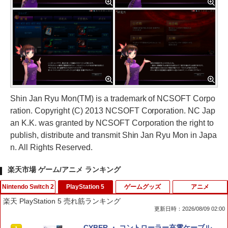
Shin Jan Ryu Mon(TM) is a trademark of NCSOFT Corpo
ration. Copyright (C) 2013 NCSOFT Corporation. NC Jap
an K.K. was granted by NCSOFT Corporation the right to
publish, distribute and transmit Shin Jan Ryu Mon in Japa
n. All Rights Reserved.
楽天市場 ゲーム/アニメ ランキング
Nintendo Switch 2
PlayStation 5
ゲームグッズ
アニメ
楽天 PlayStation 5 売れ筋ランキング
更新日時：2026/08/09 02:00
【7週連続1位】inklink公式 Switch / Sw
CYBER ・ コントローラー充電ケーブル