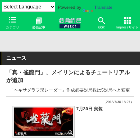
Powered by
Translate
カテゴリ
過去記事
検索
Impressサイト
ニュース
「真・雀龍門」、メイリンによるチュートリアル
が追加
「ヘキサグラフ形レーダー」作成必要対局数は5対局へと変更
（2013/7/30 18:27）
7月30日 実装