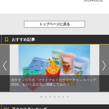
2013年4月2日
トップページに戻る
おすすめ記事
ポケモンコラボ「マクドナルドのサマーチャンスバッグ
2026」をひと足お先に体験してみた！
●
●
●
●
●
●
●