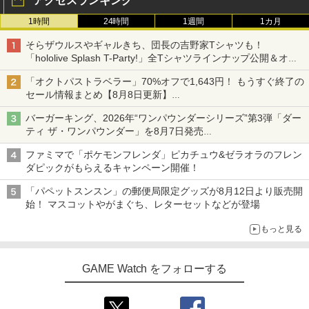
アクセスランキング
1時間
24時間
1週間
1カ月
そらザウルスやギャルきち、団長の吉野家Tシャツも！
「hololive Splash T-Party!」全Tシャツラインナップ公開＆オン
ライン販売開始
「オクトパストラベラー」70%オフで1,643円！ もうすぐ終了の
セール情報まとめ【8月8日更新】
ニンテンドーeショップでは「大神 絶景版」が67%オフで990円
バーガーキング、2026年“ワンパウンダーシリーズ”第3弾「ダー
ティ ザ・ワンパウンダー」を8月7日発売
「特製ガーリックマヨソース」を使用した超大型チーズバーガー
ファミマで「ポケモンフレンダ」ピカチュウ&ゼラオラのフレン
ダピックがもらえるキャンペーン開催！
「パペットスンスン」の郵便局限定グッズが8月12日より販売開
始！ マスコットやがまぐち、レターセットなどが登場
もっと見る
GAME Watch をフォローする