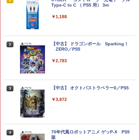
1
1
itch2 コントローラー 最新モデル 最新フ
Type-C to C （ PS5 用） 3m
ァームウェア プロコン プロコン2 プロコ
ントローラー スイッチ2 スイッチ Switc
￥1,188
h コントローラー ワイヤレスコントロー
ラー 連射機能 ワイヤレス switch2コン
トローラ Switch2コントローラー
￥2,960
【中古】 ドラゴンボール Sparking！
2
ZERO／PS5
￥2,783
Switch2用 温度モニターファン
2
￥3,224
【中古】 オクトパストラベラー0／PS5
3
￥3,872
【お買い物マラソン期間限定♪最大30％O
3
FF】【tomtoc公式店】 Switch 2対応 ハ
ードケース FancyCase-G05 Nintendo
2025年 スイッチ2モデル用 スリムケース
持ち運び キャリングケース 耐衝撃 薄型
70年代風ロボットアニメ ゲッP-X PS5
4
ハードポーチ ゲームカード12枚収納 ア
版