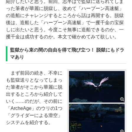
紹介したいと思う。前回、志半ばで監獄に送られてしま
った筆者が華麗に脱獄し、改めて「ハープーン高速艇」
の造船にチャレンジするところから話は再開する。脱獄
後は、造船した「ハープーン高速艇」で一攫千金の宝探
しに出たいと思う。今度こそ無事に造船できるのか、一
攫千金は成功するのか。本文で確かめてみて欲しい。
監獄から束の間の自由を得て飛び立つ！ 脱獄にもドラ
マあり
まず前回の続き、不幸に
も監獄送りとなってしまっ
た筆者がそこから華麗に脱
出するところから紹介して
いく……のだが、その前に
「ArcheAge」のウリの1つ
「グライダーによる滑空」
システムを紹介する。