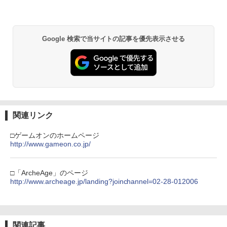
【特典】グランド・セフト・オートVI
2
(コードインボックス版、配送日：2026
【純正品】Xbox ワイヤレス コントロー
年11月12日、プレイ開始日：2026年11
2
スプラトゥーン レイダース -Switch2
劇場版「鬼滅の刃」無限城編 第一章 猗
Beast of Reincarnation -PS5 【特典】
ラー (ロボット ホワイト)
2
2
月19日)(【初回購入封入特典】ヴィンテ
2
窩座再来 通常版 [DVD]
プロダクトコード 封入
ージ・バイスシティパック)
Google 検索で当サイトの記事を優先表示させる
￥6,449
￥7,681
￥3,523
￥7,286
￥8,329
【純正品】Xbox ワイヤレス コントロー
3
ラー (カーボンブラック)
ソニー・インタラクティブエンタテイン
3
Nintendo Switch 2(日本語・国内専用)
【Amazon.co.jp限定】劇場版モノノ怪
【純正品】ディスクドライブ(CFI-ZDD1
3
3
3
メント 【PS5】ディスクドライブ [CFI-Z
第三章 蛇神 (Amazon.co.jp限定オリジ
J) PlayStation 5
DD1J PS5 ディスクドライブ]
￥8,020
ナル三方背収納ケース付きコレクション)
関連リンク
￥56,068
(オリジナル特典:オリジナル巾着＋メー
￥11,849
￥11,980
カー特典:【坤と離】二振りの剣、十翼よ
□ゲームオンのホームページ
り来たる！スタジオ描き下ろしイラスト
http://www.gameon.co.jp/
【純正品】Xbox 充電式バッテリー + US
4
ボード付) [Blu-ray]
B-C ケーブル
【純正品】DualSense ワイヤレスコン
ニンテンドープリペイド番号 9000円|オ
4
【新品】【PS5HD】NOLVA Mechanical
4
4
￥10,780
トローラー ミッドナイト ブラック(CFI-
ンラインコード版
All-Button ArcadeController for PlayS
□「ArcheAge」のページ
￥2,618
ZCT2J01)
tation5／Windows PC[在庫品]
http://www.archeage.jp/landing?joinchannel=02-28-012006
￥9,000
￥10,737
￥14,660
劇場版「鬼滅の刃」無限城編 第一章 猗
4
窩座再来 完全生産限定版 [Blu-ray]
【国内正規品】Thrustmaster スラスト
5
関連記事
マスター TH8S シフター - PC、PS4、P