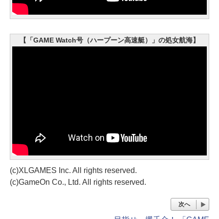
【「GAME Watch号（ハープーン高速艇）」の処女航海】
(c)XLGAMES Inc. All rights reserved.
(c)GameOn Co., Ltd. All rights reserved.
次へ