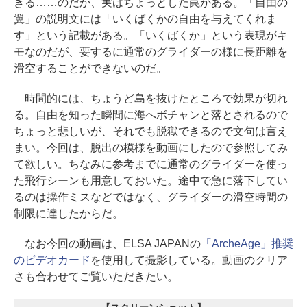
きる……のだが、実はちょっとした罠がある。「自由の
翼」の説明文には「いくばくかの自由を与えてくれま
す」という記載がある。「いくばくか」という表現がキ
モなのだが、要するに通常のグライダーの様に長距離を
滑空することができないのだ。
時間的には、ちょうど島を抜けたところで効果が切れ
る。自由を知った瞬間に海へボチャンと落とされるので
ちょっと悲しいが、それでも脱獄できるので文句は言え
まい。今回は、脱出の模様を動画にしたので参照してみ
て欲しい。ちなみに参考までに通常のグライダーを使っ
た飛行シーンも用意しておいた。途中で急に落下してい
るのは操作ミスなどではなく、グライダーの滑空時間の
制限に達したからだ。
なお今回の動画は、ELSA JAPANの
「ArcheAge」推奨
のビデオカード
を使用して撮影している。動画のクリア
さも合わせてご覧いただきたい。