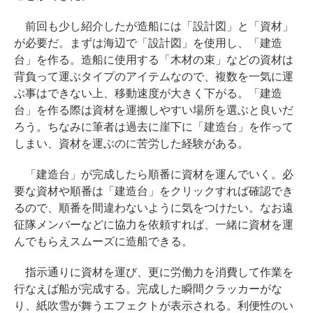
前回も少し紹介したが造船には「設計図」と「資材」
が必要だ。まずは海辺で「設計図」を使用し、「建造
台」を作る。造船に使用する「木材の束」などの資材は
背負って運ぶタイプのアイテムなので、複数を一気に運
ぶ事はできない上、移動速度が大きく下がる。「建造
台」を作る際は資材を運搬しやすい場所を選ぶと良いだ
ろう。ちなみに筆者は過去に崖下に「建造台」を作って
しまい、資材を運ぶのに苦労した経験がある。
「建造台」が完成したら順番に資材を運んでいく。必
要な資材や順番は「建造台」をクリックすれば確認でき
るので、順番を間違わないように気をつけたい。なお遠
征隊メンバーなどに協力を依頼すれば、一緒に資材を運
んでもらえスムーズに造船できる。
指示通りに資材を運び、更に労働力を消費して作業を
行なえば船が完成する。完成した瞬間クラッカーがな
り、紙吹雪が舞うエフェクトが表示される。利便性のい