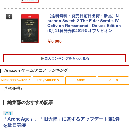
【送料無料・発売日前日出荷・新品】Ni
5
ntendo Switch 2 The Elder Scrolls IV:
Oblivion Remastered - Deluxe Edition
(8月11日発売)020196 オブリビオン
￥6,800
楽天ランキングをもっと見る
Amazon ゲーム/アニメ ランキング
Nintendo Switch 2
PlayStation 5
Xbox
アニメ
【楽天ブックス限定特典+特典】空の軌
1
（八橋亜機）
跡 the 2nd PS5版(DLCチラシ：NEOブ
レイサー・アガット+【早期購入外付特
典】DLCチラシ)
編集部のおすすめ記事
スプラトゥーン レイダース|オンライン
PlayStation 5 デジタル・エディション
【純正品】Xbox ワイヤレス コントロー
劇場版「鬼滅の刃」無限城編 第一章 猗
1
1
1
1
コード版
日本語専用 Console Language: Japan
ラー + USB-C® ケーブル
窩座再来 通常版 [Blu-ray]
￥7,480
ese only (CFI-2200B01)
WIN
￥5,832
￥8,300
￥3,982
「ArcheAge」、「旧大陸」に関するアップデート第1弾
￥55,000
を近日実装