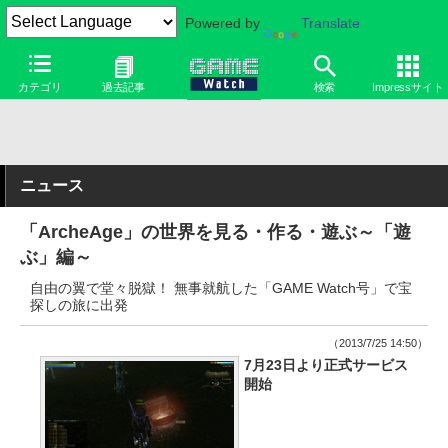
Powered by
Translate
カテゴリ
過去記事
検索
Impressサイト
ニュース
「ArcheAge」の世界を見る・作る・遊ぶ～「遊
ぶ」編～
自由の翼で堂々脱獄！ 無事就航した「GAME Watch号」で宝
探しの旅に出発
（2013/7/25 14:50）
7月23日より正式サービス
開始