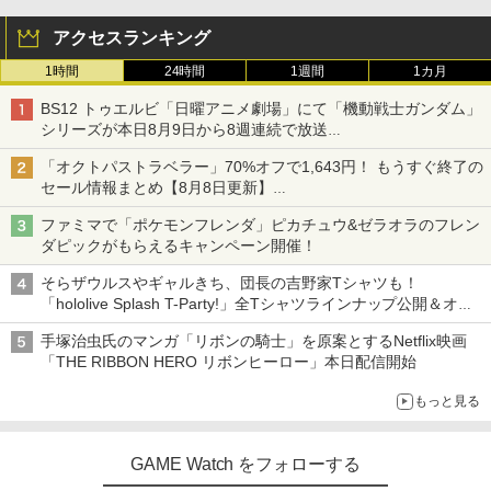
アクセスランキング
1時間
24時間
1週間
1カ月
BS12 トゥエルビ「日曜アニメ劇場」にて「機動戦士ガンダム」
シリーズが本日8月9日から8週連続で放送
初回は「機動戦士ガンダム【HDリマスター版】」
「オクトパストラベラー」70%オフで1,643円！ もうすぐ終了の
セール情報まとめ【8月8日更新】
ニンテンドーeショップでは「大神 絶景版」が67%オフで990円
ファミマで「ポケモンフレンダ」ピカチュウ&ゼラオラのフレン
ダピックがもらえるキャンペーン開催！
そらザウルスやギャルきち、団長の吉野家Tシャツも！
「hololive Splash T-Party!」全Tシャツラインナップ公開＆オン
ライン販売開始
手塚治虫氏のマンガ「リボンの騎士」を原案とするNetflix映画
「THE RIBBON HERO リボンヒーロー」本日配信開始
もっと見る
GAME Watch をフォローする