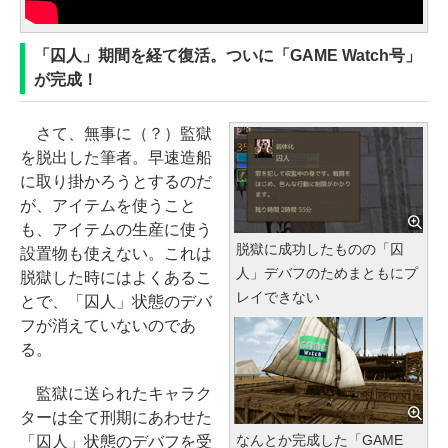
「囚人」期間を経て復活。ついに「GAME Watch号」
が完成！
さて、無事に（？）監獄
を脱出した筆者。早速造船
に取り掛かろうとするのだ
が、アイテムを使うこと
も、アイテムの生産に使う
脱獄に成功したものの「囚
設置物も使えない。これは
人」デバフのためまともにプ
脱獄した時にはよくあるこ
レイできない
とで、「囚人」状態のデバ
フが消えていないのであ
る。
監獄に送られたキャラク
ターは全て刑期にあわせた
なんとか完成した「GAME
「囚人」状態のデバフを受