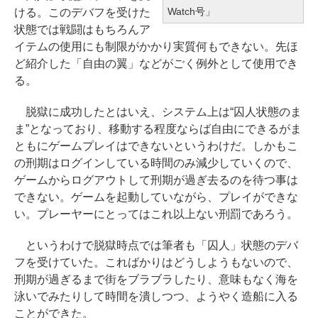
Watch号」
ける。このデバフを受けた
状態では戦闘はもちろんア
イテムの使用にも制限がかかり実質何もできない。先ほ
ど紹介した「自由の翼」などがごく例外として使用でき
る。
脱獄に成功したとはいえ、システム上は“囚人状態のま
ま”となっており、移動する程度ならば自由にできるがま
ともにゲームプレイはできないというわけだ。しかもこ
の刑期はログインしている時間のみ減少していくので、
ゲームからログアウトして刑期が過ぎ去るのを待つ事は
できない。ゲームを起動していながら、プレイができな
い。プレーヤーにとってはこれ以上ない刑罰であろう。
というわけで脱獄時点では筆者も「囚人」状態のデバ
フを受けていた。こればかりはどうしようもないので、
刑期が過ぎるまで街をブラブラしたり、意味もなく海を
泳いでみたりして時間を潰しつつ、ようやく造船に入る
ことができた。