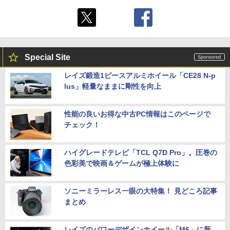
Special Site
レイズ鍛造1ピースアルミホイール「CE28 N-p
lus」軽量なままに剛性を向上
性能の良いお得な中古PC情報はこのページで
チェック！
ハイグレードテレビ「TCL Q7D Pro」。圧巻の
色彩美で映画＆ゲームが極上体験に
ソニーミラーレス一眼の大特集！ 見どころ記事
まとめ
レイズのパワーデザインホイール「M6」に新