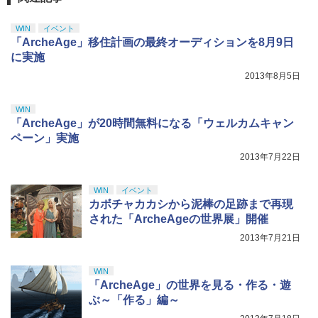
ニンテンドープリペイド番号 5000円|オ
5
￥8,698
【純正品】DualSense ワイヤレスコン
S5、PS5 Pro、Xbox One、Xbox Serie
ンラインコード版
5
アストロボット
5
トローラー(CFI-ZCT2J)
s X|S 対応の高精度 H パターン シフター
WIN
イベント
￥5,000
￥4,968
「ArcheAge」移住計画の最終オーディションを8月9日
￥10,737
￥14,141
に実施
『映画 ラブライブ！蓮ノ空女学院スクー
5
2013年8月5日
ルアイドルクラブ Bloom Garden Part
y』Blu-ray（特装限定版）
WIN
￥8,589
「ArcheAge」が20時間無料になる「ウェルカムキャン
ペーン」実施
2013年7月22日
WIN
イベント
カボチャカカシから泥棒の足跡まで再現
された「ArcheAgeの世界展」開催
2013年7月21日
WIN
「ArcheAge」の世界を見る・作る・遊
ぶ～「作る」編～