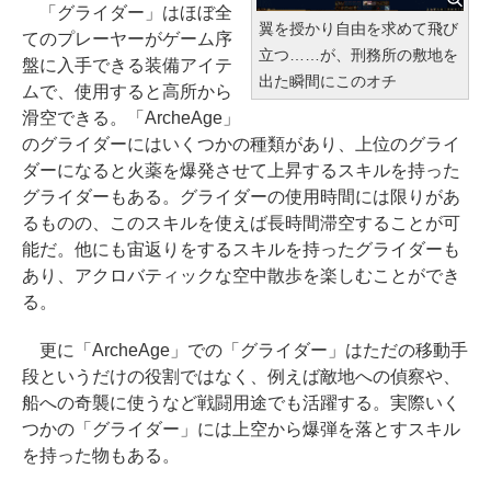
「グライダー」はほぼ全
翼を授かり自由を求めて飛び
てのプレーヤーがゲーム序
立つ……が、刑務所の敷地を
盤に入手できる装備アイテ
出た瞬間にこのオチ
ムで、使用すると高所から
滑空できる。「ArcheAge」
のグライダーにはいくつかの種類があり、上位のグライ
ダーになると火薬を爆発させて上昇するスキルを持った
グライダーもある。グライダーの使用時間には限りがあ
るものの、このスキルを使えば長時間滞空することが可
能だ。他にも宙返りをするスキルを持ったグライダーも
あり、アクロバティックな空中散歩を楽しむことができ
る。
更に「ArcheAge」での「グライダー」はただの移動手
段というだけの役割ではなく、例えば敵地への偵察や、
船への奇襲に使うなど戦闘用途でも活躍する。実際いく
つかの「グライダー」には上空から爆弾を落とすスキル
を持った物もある。