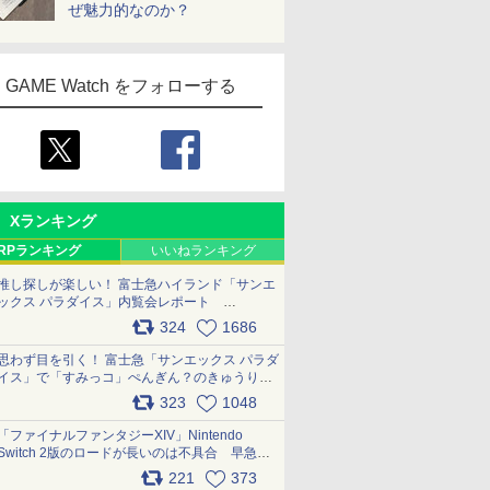
ぜ魅力的なのか？
GAME Watch をフォローする
Xランキング
RPランキング
いいねランキング
推し探しが楽しい！ 富士急ハイランド「サンエ
ックス パラダイス」内覧会レポート
pic.x.com/p718c0QB0k
324
1686
思わず目を引く！ 富士急「サンエックス パラダ
イス」で「すみっコ」ぺんぎん？のきゅうりド
ッグを食べてみた イラストそのままのメニュ
323
1048
ー化に挑戦。これが意外にもおいしい
pic.x.com/Kgl04hZaeg
「ファイナルファンタジーXIV」Nintendo
Switch 2版のロードが長いのは不具合 早急に
アップデートできるよう対応中
221
373
pic.x.com/s9S3nRCAGa