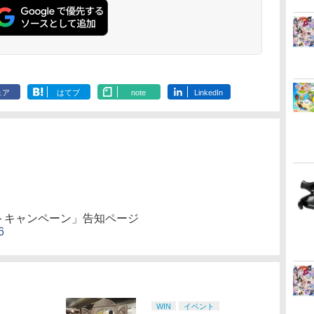
ード付) [DVD]
ード付) [Blu-r
ェア
はてブ
note
LinkedIn
トキャンペーン」告知ページ
6
WIN
イベント