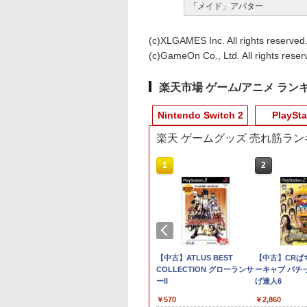
「メイド」アバター
(c)XLGAMES Inc. All rights reserved
(c)GameOn Co., Ltd. All rights reser
楽天市場 ゲーム/アニメ ラン
Nintendo Switch 2
PlaySta
楽天 ゲームグッズ 売れ筋ラン
9
4
10
1
1
1
2
2
2
ド・セフト・
ぽこ あ ポケモン
品】Nintendo
PlayStation5 Pro
脳遊記 【 頭の体操 脳トレ 脳
任天堂 【Switch2】
スプラトゥーン レイダ
[メール便OK]【新品】
【中古】ATLUS BEST
【当店独自で＋P10
【中古】Stellar Blad
【中古】CRぱ
ードインボック
ンパス（ダウ
itch 2 日本語・国内
のトレーニング 脳活グッズ
Nintendo Switch 2
ース
【PS5】MotoGP
COLLECTION グローランサ
★要エントリー】【
ソフト:プレイステー
ーキャブ パチ
￥137,979
26年11月
,200ポイン
BEE-S-KB6CA
麻雀 将棋 囲碁 競走馬育成
Proコントローラー
24［PS5版］[在庫品]
ーII
古】[Switch2] ぽこ
ョン5ソフト／アク
げ達人6
￥6,507
日：2026
RPG ソフト不要 名作ゲーム
[BEE-A-FSSKA NSW2
ポケモン(20260305)
ン・ゲーム
,750
￥9,168
￥9,980
￥920
￥570
￥6,580
￥4,690
￥2,860
【初回購入封入
のうゆうき テレビゲーム TV
Proコントローラー]