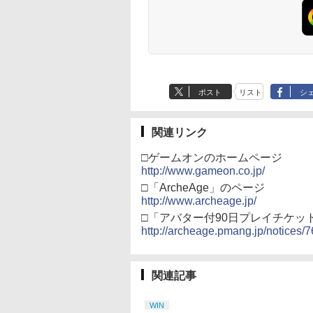
ー（ブラック）
特典:【坤と離】二振り
の剣、十翼より来た
る！スタジオ描き下ろ
しイラストボード付)
[Blu-ray]
ポスト
リスト
シ
関連リンク
□ゲームオンのホームページ
http://www.gameon.co.jp/
□「ArcheAge」のページ
http://www.archeage.jp/
□「アバター付90日プレイチケッ
http://archeage.pmang.jp/notices/7
関連記事
WIN