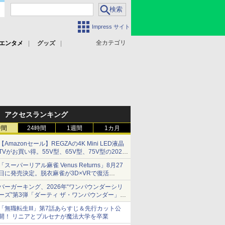
Impress サイト
全カテゴリ
エンタメ
グッズ
アクセスランキング
時間
24時間
1週間
1カ月
【Amazonセール】REGZAの4K Mini LED液晶
TVがお買い得。55V型、65V型、75V型の2026
年モデルがラインナップ
「スーパーリアル麻雀 Venus Returns」8月27
日に発売決定。脱衣麻雀が3D×VRで復活
発売から2週間は20%オフになるセールが実施
バーガーキング、2026年“ワンパウンダーシリ
ーズ”第3弾「ダーティ ザ・ワンパウンダー」を
8月7日発売
「無職転生III」第7話あらすじ＆先行カット公
「特製ガーリックマヨソース」を使用した超大
開！ リニアとプルセナが魔法大学を卒業
型チーズバーガー