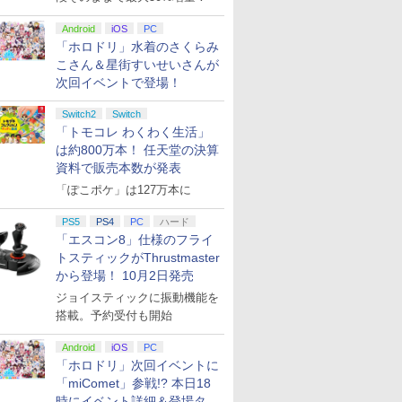
ay]
ーラー（ブラック）
Android
iOS
PC
「ホロドリ」水着のさくらみ
こさん＆星街すいせいさんが
次回イベントで登場！
Switch2
Switch
「トモコレ わくわく生活」
は約800万本！ 任天堂の決算
資料で販売本数が発表
「ぽこポケ」は127万本に
PS5
PS4
PC
ハード
「エスコン8」仕様のフライ
トスティックがThrustmaster
から登場！ 10月2日発売
ジョイスティックに振動機能を
搭載。予約受付も開始
Android
iOS
PC
「ホロドリ」次回イベントに
「miComet」参戦!? 本日18
時にイベント詳細＆登場タレ