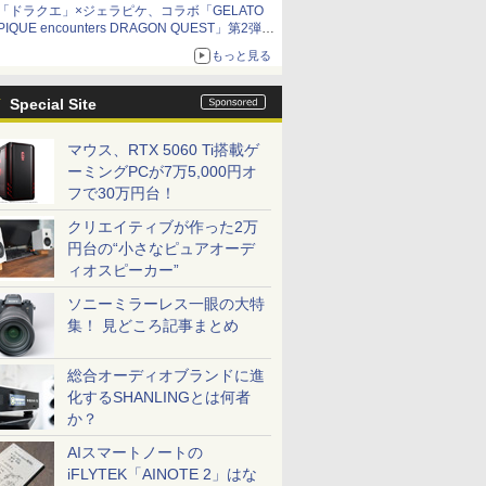
「ドラクエ」×ジェラピケ、コラボ「GELATO
PIQUE encounters DRAGON QUEST」第2弾が
本日発売
もっと見る
アイスカップに入ったスライムやわたぼう、ベ
ビーサタンなどがオリジナルアートで登場
Special Site
マウス、RTX 5060 Ti搭載ゲ
ーミングPCが7万5,000円オ
フで30万円台！
クリエイティブが作った2万
円台の“小さなピュアオーデ
ィオスピーカー”
ソニーミラーレス一眼の大特
集！ 見どころ記事まとめ
総合オーディオブランドに進
化するSHANLINGとは何者
か？
AIスマートノートの
iFLYTEK「AINOTE 2」はな