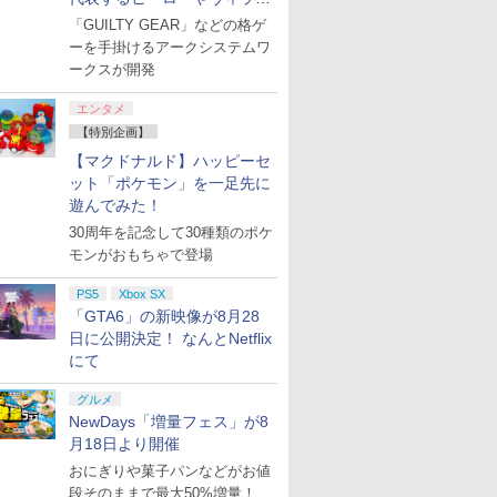
送料無料 任天堂
特典】ヴィンテージ・バイス
ゲーム 】
たちが登場
「GUILTY GEAR」などの格ゲ
switch2 BEE-S-
シティパック)
ーを手掛けるアークシステムワ
KB6CA [ラッピング可]
ークスが開発
R-LOGI
エンタメ
【特別企画】
【マクドナルド】ハッピーセ
ット「ポケモン」を一足先に
7
7
7
7
8
8
8
8
9
9
9
9
10
10
10
10
遊んでみた！
30周年を記念して30種類のポケ
の人生は何をする? Season1 Blu-ray BOX【Blu-ray】 [ 末岡正美 ]
モンがおもちゃで登場
PS5
Xbox SX
「GTA6」の新映像が8月28
日に公開決定！ なんとNetflix
プリペイ
ション ス
 Elite
.jp限
ニンテンドープリペイ
PlayStation 5 デジタ
【国内正規品】
『映画 ラブライブ！蓮
ぽこ あ ポケモン エキ
プレイステーション ス
Xbox プリペイドカー
劇場版「鬼滅の刃」無
ニンテンドープリペイ
プレイステーション ス
GameSir G7 HE 有線
劇場版モノノ怪 第三章
ニンテンド
【Amazon.
HyperX Cl
ヤマトよ永
にて
円|オンラ
,000円|
コントロー
ノノ怪 第
ド番号 500円|オンライ
ル・エディション 日本
Thrustmaster スラス
ノ空女学院スクールア
スパンションパス|オン
トアチケット 3,000円|
ド 2,000円 デジタルコ
限城編 第一章 猗窩座再
ド番号 2000円|オンラ
トアチケット 15,000円
ゲームコントローラー
蛇神 [Blu-ray]
ド番号 30
定】 Logic
Gladiate
REBEL3199
ード版
 Core
オリジナル
ンコード版
語専用 (CFI-2200B01)
トマスター TH8S シフ
イドルクラブ Bloom
ラインコード版
オンラインコード版
ード 【旧 Xbox ギフト
来 完全生産限定版
インコード版
|オンラインコード版
XBOX Series X|S
インコード
コン G92
イセンス 
ray]
グルメ
￥9,900
ワイト)
ナル巾着＋
+ ディスクドライブ
ター - PC、PS4、
Garden Party』Blu-
カード】 [オンライン
[DVD]
XBOX One Windows
リスモ7 Fo
コントロー
￥500
￥66,849
￥14,141
￥8,589
￥4,400
￥3,000
￥2,000
￥7,828
￥2,000
￥15,000
現在在庫切れです。
￥3,000
￥38,800
￥4,731
￥8,760
NewDays「増量フェス」が8
:【坤と
(CFI-ZDD1J) セット
PS5、PS5 Pro、Xbox
ray（特装限定版）
コード]
10/11用 PCコントロー
Horizon 6
日本正規代
月18日より開催
剣、十翼
One、Xbox Series X|S
ラーゲームパッド ホー
6L366AA
スタジオ
対応の高精度 H パター
ル効果スティック付き
おにぎりや菓子パンなどがお値
ラストボ
ン シフター
ビデオゲームコントロ
段そのままで最大50%増量！