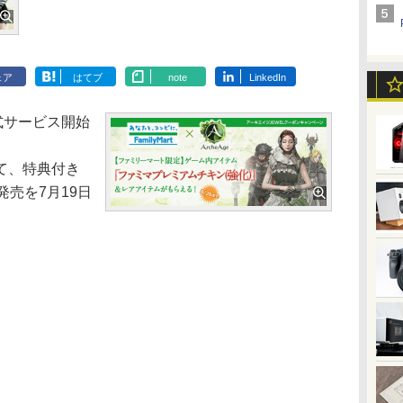
ェア
はてブ
note
LinkedIn
式サービス開始
いて、特典付き
発売を7月19日