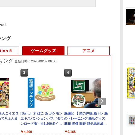
.
ved.
キング
tion 5
ゲームグッズ
アニメ
キング
更新日時：2026/08/07 06:00
3
3
3
4
4
4
5
5
6
6
1
倍
e
ちんこイエロ
任天堂 スプラトゥーン
【あみあみ限定特典】
[Switch 2] ぽこ あ ポケモン
任天堂 【Switch2】ゼ
(PS5)Beast of
脳遊記 【 頭の体操 脳トレ 脳
ぽこ あ ポケモン
【初回特典】グラン
[未使用]【swi
【新品】プレ
【中古】ATLU
中
シ
ってちょんま
レイダース【Switch
【特典】PS5 機動警察
エキスパンションパス（ダウ
ルダの伝説 ブレス オ
Reincarnation(新品)
のトレーニング 脳活グッズ
ド・セフト・オートVI
Nintendo Sw
5 PlayStat
COLLECTI
￥7,880
 あ
ショ
2】 BEEPAADLA
パトレイバー the Case
ンロード版）※3,200ポイン
ブ ザ ワイルド
(封入特典付き)
麻雀 将棋 囲碁 競走馬育成
[PS5ソフト] (コードイ
本語・国内専
ディション 日
ーII
[BEEPAADLA]
Files[グッドスマイル
トまでご利用可
Nintendo Switch 2
RPG ソフト不要 名作ゲーム
ンボックス版、配送
CFI-2200B01 
￥6,720
￥5,970
￥4,400
￥7,710
￥8,190
￥9,168
￥9,800
￥54,000
￥54,280
￥570
カンパニー]《08月予
Edition [NXS-P-
のうゆうき テレビゲーム TV
日：2026年11月12日