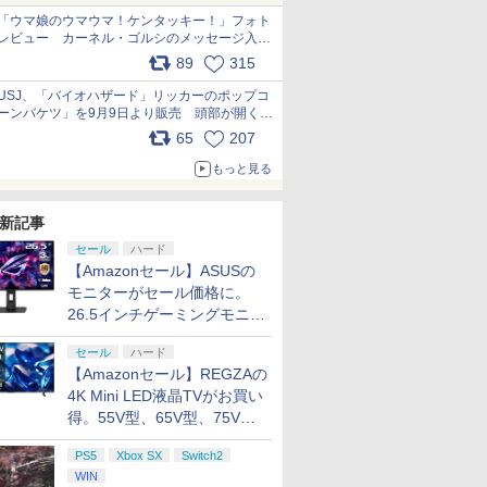
「ウマ娘のウマウマ！ケンタッキー！」フォト
レビュー カーネル・ゴルシのメッセージ入り
パッケージや描き下ろしトレカなどが登場
89
315
pic.x.com/PjnkR9vkXl
USJ、「バイオハザード」リッカーのポップコ
ーンバケツ」を9月9日より販売 頭部が開く仕
組み。味は恐怖を堪のう「味噌フレーバー」
65
207
pic.x.com/81MuXGahVM
もっと見る
新記事
セール
ハード
【Amazonセール】ASUSの
モニターがセール価格に。
26.5インチゲーミングモニタ
ー「ROG Strix OLED
セール
ハード
XG27ACDMS」限定モデルも
【Amazonセール】REGZAの
お買い得
4K Mini LED液晶TVがお買い
得。55V型、65V型、75V型
の2026年モデルがラインナ
PS5
Xbox SX
Switch2
ップ
WIN