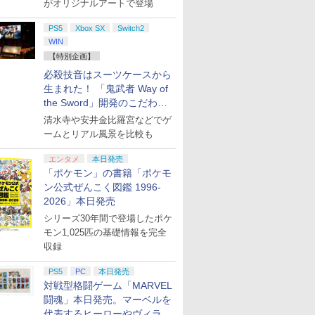
がオリジナルアートで登場
PS5
Xbox SX
Switch2
WIN
【特別企画】
必殺技音はスーツケースから
生まれた！ 「鬼武者 Way of
the Sword」開発のこだわり
を目撃！
清水寺や安井金比羅宮などでゲ
ームとリアル風景を比較も
エンタメ
本日発売
7
7
2
8
8
3
9
9
4
10
「ポケモン」の書籍「ポケモ
ン公式ぜんこく図鑑 1996-
2026」本日発売
シリーズ30年間で登場したポケ
モン1,025匹の基礎情報を完全
収録
tch2】
イステーション
S BEST
【即納(営業日内の発
アストロボット
【中古】CRぱちんこイエロ
【マラソン期間特別価
【特典】グランド・セフト・
[Switch 2] ぽこ あ ポケモン
【新品】Nintendo
PlayStation5 Pr
脳遊記 【 頭の体
任天堂 【Sw
PS5
PC
本日発売
itch 2 日
ion5 デジタル・エ
ON グローランサ
送)】Nintendo
ーキャブ パチってちょんま
格】Nintendo Switch
オートVI (コードインボック
エキスパンションパス（ダウ
Switch 2 日本語・国内
のトレーニング 
Nintendo 
￥4,968
￥137,979
対戦型格闘ゲーム「MARVEL
用 本体
本語専用 (
Switch2 日本語 国内専
げ達人6
2(日本語・国内専用)
ス版、配送日：2026年11月
ンロード版）※3,200ポイン
専用 BEE-S-KB6CA
麻雀 将棋 囲碁 
Proコン
闘魂」本日発売。マーベルを
)
用 ニンテンドー スイッ
12日、プレイ開始日：2026
トまでご利用可
RPG ソフト不要
[BEE-A-F
￥57,300
￥2,860
￥57,980
￥8,329
￥4,400
￥57,750
￥9,168
￥9,980
チ2 本体 任天堂 新型
代表するヒーローやヴィラン
年11月19日)(【初回購入封入
のうゆうき テレビ
Proコント