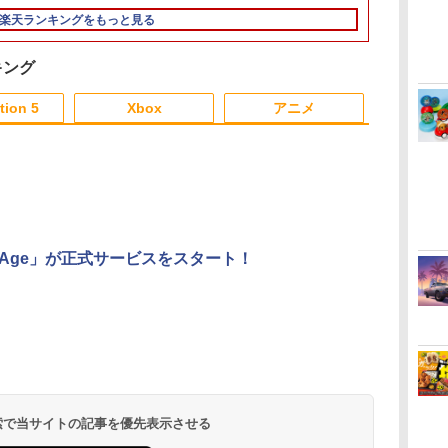
約》
AAAAH NSW2 ゼルダ
ゲーム 】
～、プレイ開始日：
楽天ランキングをもっと見る
ノデンセツ ブレス オ
2026年11月19日) 【初
ブ ザ ワイルド]
回購入封入特典】：ヴ
ィンテージ・バイスシ
キング
ティパック
6
3
4
5
tion 5
Xbox
アニメ
3
3
3
3
4
4
4
4
5
5
5
5
6
6
6
6
最強の王様、二度目
無
【楽天ブックス限定連
【楽天ブックス限定配
BLEACH 千年血戦篇 4
座再
動購入特典+楽天ブック
送BOX】【楽天ブック
(完全生産限定版)
￥25,740
heAge」が正式サービスをスタート！
y】
ス限定先着特典+他】ゴ
ス限定先着特典+先着
【Blu-ray】 [ 久保帯人
ールデンカムイ 第十六
特典】劇場版「鬼滅の
]
￥8,580
￥11,000
￥17,160
巻(初回限定版)【Blu-
刃」無限城編 第一章
ダ
ー
無
Nintendo Switch 2(日
【純正品】ディスクド
【純正品】Xbox ワイ
劇場版「鬼滅の刃」無
ニンテンドープリペイ
【純正品】DualSense
【純正品】Xbox 充電
劇場版「鬼滅の刃」無
ニンテンドープリペイ
【純正品】DualSense
【純正品】Xbox ワイ
【Amazon.co.jp限
ニンテンドー
プレイステー
【純正品】Xbox
【Amazon.co
ray】(キャラファイン
猗窩座再来(完全生産限
コ
座再
本語・国内専用)
ライブ(CFI-ZDD1J)
ヤレス コントローラー
限城編 第一章 猗窩座再
ド番号 9000円|オンラ
ワイヤレスコントロー
式バッテリー + USB-C
限城編 第一章 猗窩座
ド番号 5000円|オンラ
ワイヤレスコントロー
ヤレス コントローラー
定】劇場版モノノ怪 第
ド番号 1000
トアチケット 10
ワイヤレス 
定】劇場版モ
ボード+キャスト複製サ
定版)【Blu-ray】(かる
コ
フト
PlayStation 5
(ロボット ホワイト)
来 通常版 [DVD]
インコード版
ラー ミッドナイト ブ
ケーブル
再来 完全生産限定版
インコード版
ラー(CFI-ZCT2J)
(カーボンブラック)
三章 蛇神 (オリジナル
インコード版
オンラインコ
ラー Series 2
三章 蛇神 (
イン入り複製原画セッ
た+イベント抽選権+描
￥55,871
ン
ラック(CFI-ZCT2J01)
[Blu-ray]
特典:オリジナル巾着＋
Edition (ホ
特典:オリジ
ト+原作者・野田サトル
き下ろし色紙) [ 吾峠呼
￥11,849
￥7,681
￥3,523
￥9,000
￥10,737
￥2,618
￥8,698
￥5,000
￥10,737
￥8,020
￥8,800
￥1,000
￥10,000
￥18,754
￥9,900
メーカー特典:【坤と
メーカー特典
描き下ろし最終章OP／
世晴 ]
離】二振りの剣、十翼
離】二振りの
ED絵コンテ+他) [ 野田
より来たる！スタジオ
より来たる！
サトル ]
 検索で当サイトの記事を優先表示させる
描き下ろしイラストボ
描き下ろしイ