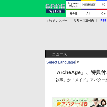
バックナンバー
リリース送付先
PS5
モバイル
eスポーツ
クラウド
PS
ニュース
Select Language
▼
「ArcheAge」、特
「執事」か「メイド」アバター