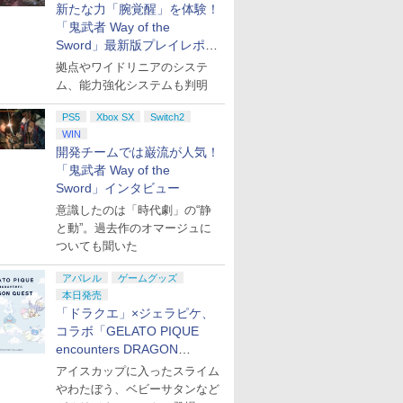
新たな力「腕覚醒」を体験！
「鬼武者 Way of the
Sword」最新版プレイレポー
ト
拠点やワイドリニアのシステ
ム、能力強化システムも判明
PS5
Xbox SX
Switch2
WIN
開発チームでは巌流が人気！
「鬼武者 Way of the
Sword」インタビュー
意識したのは「時代劇」の“静
と動”。過去作のオマージュに
ついても聞いた
アパレル
ゲームグッズ
本日発売
「ドラクエ」×ジェラピケ、
コラボ「GELATO PIQUE
encounters DRAGON
QUEST」第2弾が本日発売
アイスカップに入ったスライム
やわたぼう、ベビーサタンなど