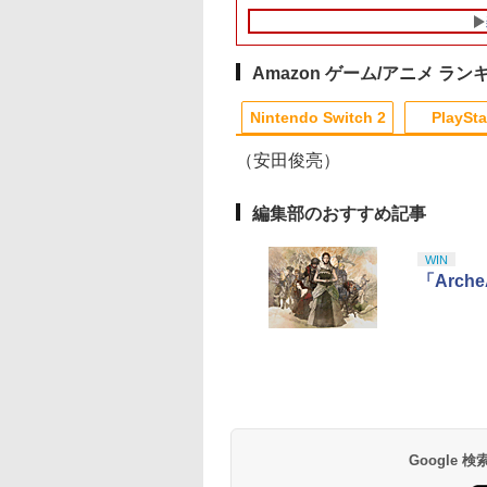
ージ・バイス
ゲーム 】
Amazon ゲーム/アニメ ラン
1
2
Nintendo Switch 2
PlaySta
（安田俊亮）
10
10
10
10
1
1
1
1
2
2
2
2
編集部のおすすめ記事
[ 末岡正美 ]
【中古】 ソニーミュー
劇場版「鬼滅の刃」
WIN
ジックマーケティング
限城編 第一章 猗窩
「Arc
ひだまりスケッチ× 1
来(通常版)【Blu-ra
完全生産限定版 / アニ
[ 吾峠呼世晴 ]
￥296
￥3,960
プレックス [Blu-ray]
テンドープリペイ
イステーション ス
eSir G7 HE 有線
版モノノ怪 第三章
ニンテンドープリペイ
【Amazon.co.jp限
HyperX Clutch
ヤマトよ永遠に
スプラトゥーン レイダ
PlayStation 5 デジタ
【純正品】Xbox ワイ
【Amazon.co.jp限
スプラトゥーン レイ
Beast of
Xbox プリペイドカ
劇場版「鬼滅の刃」
【メール便送料無料】
号 2000円|オンラ
チケット 15,000円
ムコントローラー
[Blu-ray]
ド番号 3000円|オンラ
定】 Logicool G ハン
Gladiate Xbox公式ラ
REBEL3199 7 [Blu-
ース|オンラインコード
ル・エディション 日本
ヤレス コントローラー
定】劇場版モノノ怪 第
ース -Switch2
Reincarnation -PS5
ド 5,000円 デジタル
限城編 第一章 猗窩
【最短翌日配達対応】
コード版
ンラインコード版
X Series X|S
インコード版
コン G923 グランツー
イセンス ゲーミング
ray]
版
語専用 Console
+ USB-C® ケーブル
三章 蛇神
【特典】プロダクト
ード 【旧 Xbox ギ
来 通常版 [Blu-ray]
900
￥6,455
X One Windows
リスモ7 Forza
コントローラー 有線
Language: Japanese
(Amazon.co.jp限定オ
ード 封入
カード】 [オンライ
000
,000
在庫切れです。
￥3,000
￥38,800
￥4,731
￥8,760
￥5,832
￥55,000
￥8,300
￥10,780
￥7,286
￥5,000
￥3,964
/11用 PCコントロー
Horizon 6 G923d
日本正規代理店品
only (CFI-2200B01)
リジナル三方背収納ケ
コード]
ゲームパッド ホー
6L366AA
ース付きコレクション)
果スティック付き
(オリジナル特典:オリ
Google
オゲームコントロ
ジナル巾着＋メーカー