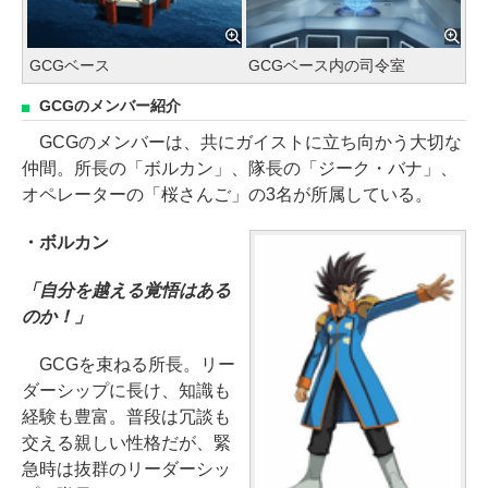
GCGベース
GCGベース内の司令室
GCGのメンバー紹介
GCGのメンバーは、共にガイストに立ち向かう大切な
仲間。所長の「ボルカン」、隊長の「ジーク・バナ」、
オペレーターの「桜さんご」の3名が所属している。
・ボルカン
「自分を越える覚悟はある
のか！」
GCGを束ねる所長。リー
ダーシップに長け、知識も
経験も豊富。普段は冗談も
交える親しい性格だが、緊
急時は抜群のリーダーシッ