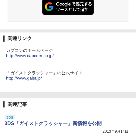
￥3,523
￥7,286
￥1,000
タカラトミー(TAKARA TOMY) パウ・パ
3
トロール ベーシックビークル ラブル ビ
ッグパワートラック
【純正品】Xbox ワイヤレス コントロー
【特典】Marvel’s Wolverine(【早期購
3
3
ラー (カーボンブラック)
入封入特典】DLC)
スプラトゥーン レイダース -Switch2
3
【Amazon.co.jp限定】劇場版モノノ怪
【純正品】ディスクドライブ(CFI-ZDD1
3
3
日本製 スティック 保護リング シリコン
￥3,043
3
第三章 蛇神 (Amazon.co.jp限定オリジ
J) PlayStation 5
リング Switchプロコン xbox PS4 PS5
￥8,020
￥7,620
￥6,445
関連リンク
ナル三方背収納ケース付きコレクション)
DualSense steam deck ROG Ally X ms
(オリジナル特典:オリジナル巾着＋メー
￥11,849
i claw AYANEO GPD onexplayer Legio
カー特典:【坤と離】二振りの剣、十翼よ
カプコンのホームページ
n Go アクセサリー コントローラー 粉吹
パプリカ【Blu-ray】 [ 筒井康隆 ]
4
り来たる！スタジオ描き下ろしイラスト
http://www.capcom.co.jp/
き 削れ防止 国産 リング10個入り ※アソ
【純正品】Xbox 充電式バッテリー + US
4
ボード付) [Blu-ray]
ートは各色4個で合計12個 Axisiz製
【新品】 Microsoft Flight Simulator 20
B-C ケーブル
￥3,954
4
【純正品】DualSense ワイヤレスコン
24 PS5 PlayStation 5 Flight Simulator
ニンテンドープリペイド番号 9000円|オ
4
4
￥10,780
「ガイストクラッシャー」の公式サイト
￥699
トローラー ミッドナイト ブラック(CFI-
フライトシミュレーター Microsoft
ンラインコード版
￥2,618
http://www.gaist.jp/
ZCT2J01)
￥8,200
￥9,000
￥10,737
劇場版「鬼滅の刃」無限城編 第一章 猗
4
限定クーポンあり Switch2 ケース 即納
東京ゴッドファーザーズ【Blu-ray】 [ 江
4
5
窩座再来 完全生産限定版 [Blu-ray]
パステルカラー かわいい Nintendo スイ
守徹 ]
【国内正規品】Thrustmaster スラスト
5
関連記事
ッチ2 対応 スイッチ スイッチツー ニン
マスター TH8S シフター - PC、PS4、P
【特典】三國志14 with パワーアップキ
ニンテンドープリペイド番号 5000円|オ
5
5
￥8,698
テンドー カバー ポーチ ストラップ 新型
【純正品】DualSense ワイヤレスコン
S5、PS5 Pro、Xbox One、Xbox Serie
ット Complete Edition PS5版(【早期
￥4,321
ンラインコード版
5
ジョイコン ソフト ケーブル 収納可能 ク
トローラー(CFI-ZCT2J)
s X|S 対応の高精度 H パターン シフター
購入封入特典】シナリオ「覇気雄心」)
3DS
リスマス ギフト プレゼント 送料無料
3DS「ガイストクラッシャー」新情報を公開
￥5,000
￥10,737
￥14,141
￥8,228
2013年9月14日
￥2,100
『映画 ラブライブ！蓮ノ空女学院スクー