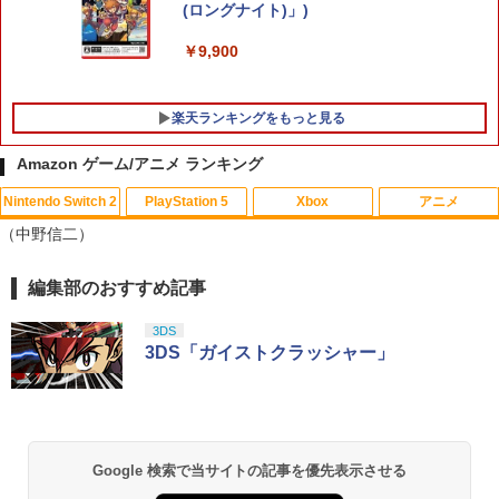
(ロングナイト)」)
￥9,900
楽天ランキングをもっと見る
Amazon ゲーム/アニメ ランキング
Nintendo Switch 2
PlayStation 5
Xbox
アニメ
【楽天ブックス限定特典+特典】空の軌
レトロミニゲームキーホルダー 単品販売
劇場版名探偵コナン『旋律の楽譜（フル
1
1
1
（中野信二）
跡 the 2nd PS5版(DLCチラシ：NEOブ
※色指定可 カラー全6種 (赤・青・黄・
スコア）』(新価格版Blu-ray)【Blu-ra
レイサー・アガット+【早期購入外付特
緑・黒・白) レトロゲーム 雑貨 [ 新品 ]
y】 [ 高山みなみ ]
典】DLCチラシ)
編集部のおすすめ記事
スプラトゥーン レイダース|オンライン
PlayStation 5 デジタル・エディション
【純正品】Xbox ワイヤレス コントロー
劇場版「鬼滅の刃」無限城編 第一章 猗
1
1
1
1
￥480
￥2,640
コード版
日本語専用 Console Language: Japan
ラー + USB-C® ケーブル
窩座再来 通常版 [Blu-ray]
￥7,480
ese only (CFI-2200B01)
3DS
￥5,832
￥8,300
￥3,982
3DS「ガイストクラッシャー」
￥55,000
ポケモンGO ポケットオートキャッチ /
【中古】【未使用品】アバター：ファイ
2
2
ソニー・インタラクティブエンタテイン
GO-TCHA / オートキャッチ 2/ Reviver
ヤー・アンド・アッシュ [DVDのみ]
2
メント 【PS5】Ghost of Yotei 通常版
Dia用充電ケーブル ゴッチャ Datel ポケ
【純正品】Xbox ワイヤレス コントロー
[ECJS-00050 PS5 ゴ-スト オブ ヨウテ
ットオートキャッチ Pocket auto catch
2
￥2,980
Nintendo Switch 2(日本語・国内専用)
劇場版「鬼滅の刃」無限城編 第一章 猗
Beast of Reincarnation -PS5 【特典】
ラー (ロボット ホワイト)
2
2
イ ツウジョウ]
Gotcha Pokemon Go プラス Plus 自動
2
窩座再来 通常版 [DVD]
プロダクトコード 封入
Google 検索で当サイトの記事を優先表示させる
化 ゴプラ ガッチャ 【充電ケーブルのみ
￥56,068
の販売です】
￥7,681
￥7,570