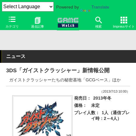
Powered by
Translate
カテゴリ
過去記事
検索
Impressサイト
ニュース
3DS「ガイストクラッシャー」新情報公開
ガイストクラッシャーたちの秘密基地「GCGベース」ほか
（2013/7/13 10:00）
発売日：
2013年冬
価格：
未定
プレイ人数：
1人（通信プレ
イ時：2～4人）