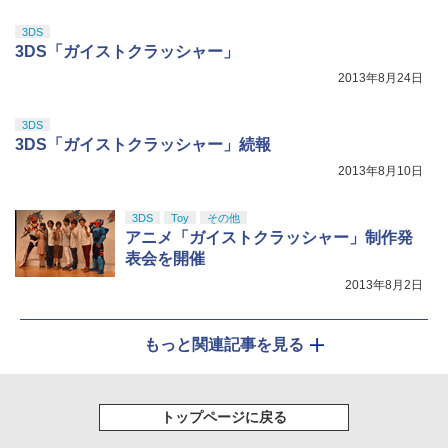
5
ルアイドルクラブ Bloom Garden Part
y』Blu-ray（特装限定版）
3DS
3DS「ガイストクラッシャー」
送料無料 JSS【2個セット BRICK game
5
￥8,589
テトリス ビッグ ゲーム機】ゲームウォ
2013年8月24日
ッチ ゲーム レトロゲーム 景品 粗
品 携帯 暇つぶし 液晶 高齢者 単
純 簡単 シンプル 単3電池 ミニゲ
3DS
ーム GAME ポータブル ボケ防止
3DS「ガイストクラッシャー」続報
携帯ゲーム ブロックくずし 大きい
2013年8月10日
￥2,980
3DS
Toy
その他
アニメ「ガイストクラッシャー」制作発
表会を開催
2013年8月2日
もっと関連記事を見る
トップページに戻る