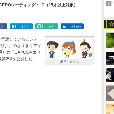
CEROレーティング：
C（15才以上対象）
ェア
はてブ
note
LinkedIn
を予定しているニンテ
裁判5」のなりきりアイ
りの「CAPCOMエリ
像第2弾を公開した。
着用イメージ