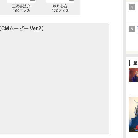
王泥喜法介
希月心音
160アメG
120アメG
CMムービー Ver.2】
最