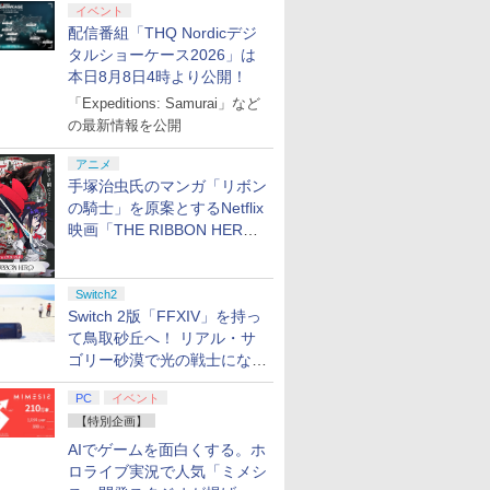
イベント
配信番組「THQ Nordicデジ
タルショーケース2026」は
本日8月8日4時より公開！
「Expeditions: Samurai」など
の最新情報を公開
アニメ
手塚治虫氏のマンガ「リボン
の騎士」を原案とするNetflix
映画「THE RIBBON HERO
リボンヒーロー」本日配信開
始
Switch2
Switch 2版「FFXIV」を持っ
て鳥取砂丘へ！ リアル・サ
ゴリー砂漠で光の戦士になっ
てみた
PC
イベント
【特別企画】
AIでゲームを面白くする。ホ
ロライブ実況で人気「ミメシ