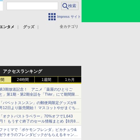
Impress サイト
全カテゴリ
エンタメ
グッズ
アクセスランキング
時間
24時間
1週間
1カ月
第3期放送記念！ アニメ「薬屋のひとりご
と」第1期・第2期全話を「TVer」にて期間限定
で順次無料配信開始
「パペットスンスン」の郵便局限定グッズが8
月12日より販売開始！ マスコットやがまぐち、
レターセットなどが登場
「オクトパストラベラー」70%オフで1,643
円！ もうすぐ終了のセール情報まとめ【8月8日
更新】
ファミマで「ポケモンフレンダ」ピカチュウ&
ニンテンドーeショップでは「大神 絶景版」が
ゼラオラのフレンダピックがもらえるキャンペ
67%オフで990円
ーン開催！