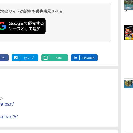
 検索で当サイトの記事を優先表示させる
ェア
はてブ
note
LinkedIn
ジ
saiban/
aiban/5/