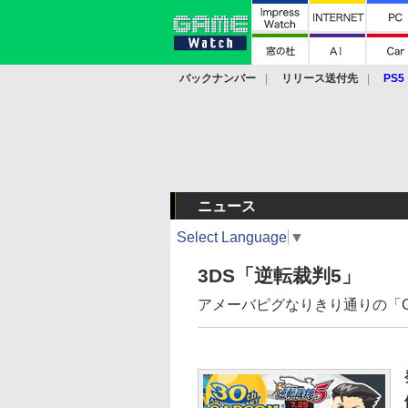
バックナンバー
リリース送付先
PS5
モバイル
eスポーツ
クラウド
PS
ニュース
Select Language
▼
3DS「逆転裁判5」
アメーバピグなりきり通りの「C