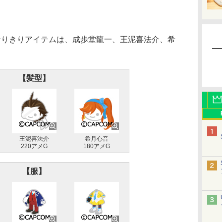
りきりアイテムは、成歩堂龍一、王泥喜法介、希
【髪型】
王泥喜法介
希月心音
220アメG
180アメG
【服】