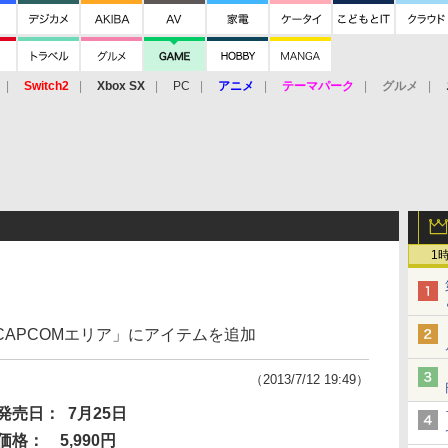
Switch2
Xbox SX
PC
アニメ
テーマパーク
グルメ
 Vita
3DS
アーケード
VR
1
APCOMエリア」にアイテムを追加
（2013/7/12 19:49）
発売日：
7月25日
価格：
5,990円