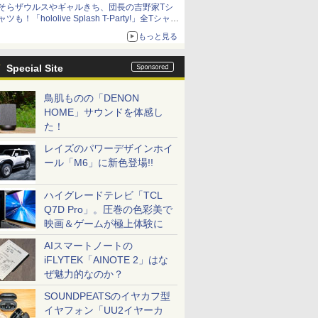
そらザウルスやギャルきち、団長の吉野家Tシ
ャツも！「hololive Splash T-Party!」全Tシャツ
ラインナップ公開＆オンライン販売開始
もっと見る
Special Site
鳥肌ものの「DENON
HOME」サウンドを体感し
た！
レイズのパワーデザインホイ
ール「M6」に新色登場!!
ハイグレードテレビ「TCL
Q7D Pro」。圧巻の色彩美で
映画＆ゲームが極上体験に
AIスマートノートの
iFLYTEK「AINOTE 2」はな
ぜ魅力的なのか？
SOUNDPEATSのイヤカフ型
イヤフォン「UU2イヤーカ