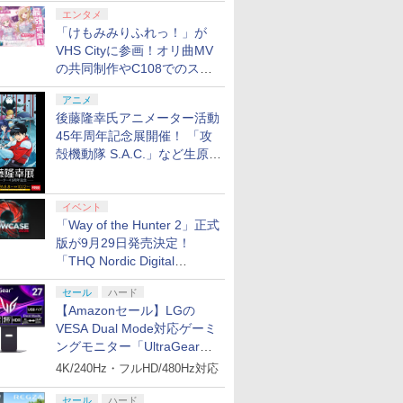
エンタメ
「けもみみりふれっ！」が
VHS Cityに参画！オリ曲MV
の共同制作やC108でのスペ
シャルコラボ広告を掲出
アニメ
後藤隆幸氏アニメーター活動
45年周年記念展開催！ 「攻
殻機動隊 S.A.C.」など生原
画、総作画監督修正が展示
イベント
「Way of the Hunter 2」正式
版が9月29日発売決定！
「THQ Nordic Digital
Showcase 2026」まとめ
セール
ハード
【Amazonセール】LGの
VESA Dual Mode対応ゲーミ
ングモニター「UltraGear
27G850A-B」がお買い得！
4K/240Hz・フルHD/480Hz対応
セール
ハード