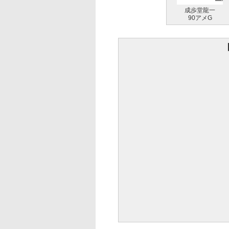
成歩堂龍一
90アメG
【