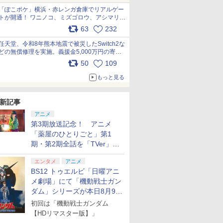
「ぽこポケ」横浜・赤レンガ倉庫でリアルゲー
トが開通！ ワニノコ、ミズゴロウ、アシマリ登
場シーンをレポート pic.x.com/LDgEByVl6D
63
232
任天堂、令和8年熊本地震で被災したSwitch2な
どの無償修理を実施。義援金5,000万円の寄付
も発表 pic.x.com/BAYsMfUfUC
50
109
もっと見る
新記事
アニメ
第3期放送記念！ アニメ
「薬屋のひとりごと」第1
期・第2期全話を「TVer」に
て期間限定で順次無料配信開
エンタメ
アニメ
始
BS12 トゥエルビ「日曜アニ
メ劇場」にて「機動戦士ガン
ダム」シリーズが本日8月9日
から8週連続で放送
初回は「機動戦士ガンダム
【HDリマスター版】」