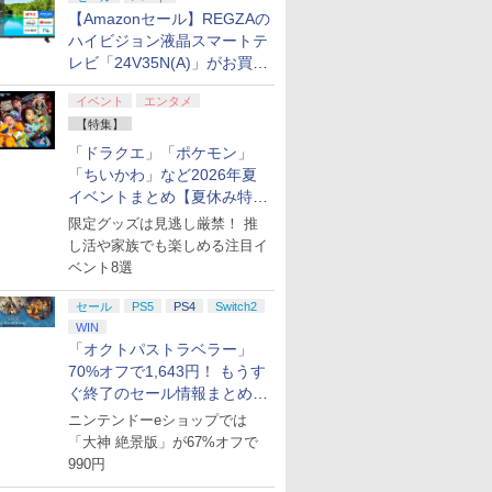
【Amazonセール】REGZAの
ハイビジョン液晶スマートテ
レビ「24V35N(A)」がお買い
得！
イベント
エンタメ
【特集】
「ドラクエ」「ポケモン」
「ちいかわ」など2026年夏
イベントまとめ【夏休み特
集】
限定グッズは見逃し厳禁！ 推
し活や家族でも楽しめる注目イ
ベント8選
セール
PS5
PS4
Switch2
WIN
「オクトパストラベラー」
70%オフで1,643円！ もうす
ぐ終了のセール情報まとめ
【8月8日更新】
ニンテンドーeショップでは
「大神 絶景版」が67%オフで
990円