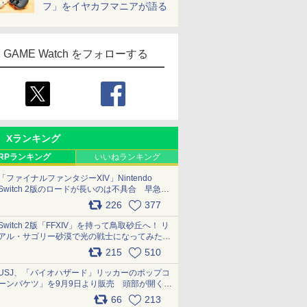
フ」をイヤカフマニアが語る
GAME Watch をフォローする
Xランキング
RPランキング
いいねランキング
「ファイナルファンタジーXIV」Nintendo
Switch 2版のロードが長いのは不具合 早急に
アップデートできるよう対応中
226
377
pic.x.com/s9S3nRCAGa
Switch 2版「FFXIV」を持って鳥取砂丘へ！ リ
アル・サゴリー砂漠で光の戦士になってみた
pic.x.com/qyOfL2uv1n
215
510
USJ、「バイオハザード」リッカーのポップコ
ーンバケツ」を9月9日より販売 頭部が開く仕
組み。味は恐怖を堪のう「味噌フレーバー」
66
213
pic.x.com/81MuXGahVM