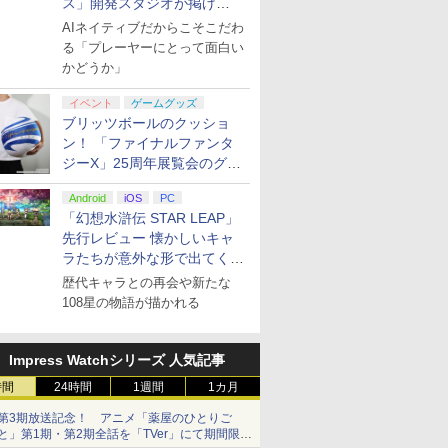
ス」開発スタジオが掲げ
る“AI活用の信念”とは？【講
AIネイティブだからこそこだわ
演レポート】
る「プレーヤーにとって面白い
かどうか」
イベント
ゲームグッズ
ブリッツボールのクッショ
ン！ 「ファイナルファンタ
ジーX」25周年展覧会のグッ
ズ情報が公開
Android
iOS
PC
「幻想水滸伝 STAR LEAP」
先行レビュー 懐かしいキャ
ラたちが意外な形で出てくる
シリーズ完全新作！
歴代キャラとの再会や新たな
108星の物語が描かれる
Impress Watchシリーズ 人気記事
時間
24時間
1週間
1カ月
第3期放送記念！ アニメ「薬屋のひとりご
と」第1期・第2期全話を「TVer」にて期間限定