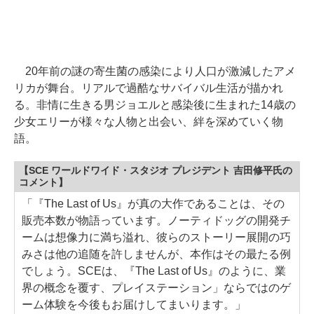
20年前の謎の寄生菌の感染により人口が激減したアメ
リカが舞台。リアルで過酷なサバイバル生活が描かれ
る。非情に生きる男ジョエルと感染後に生まれた14歳の
少女エリーが様々な人物と出会い、絆を深めていく物
語。
【SCE ワールドワイド・スタジオ プレジデント 吉田修平氏の
コメント】
「『The Last of Us』が真の大作であることは、その
販売本数が物語っています。ノーティドッグの開発チ
ームは想像力に満ち溢れ、彼らのストーリー展開の巧
みさは他の追随を許しませんが、本作はその最たる例
でしょう。SCEは、『The Last of Us』のように、業
界の概念を覆す、プレイステーション」ならではのゲ
ーム体験を今後もお届けしてまいります。」