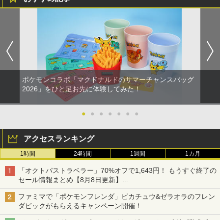
ポケモンコラボ「マクドナルドのサマーチャンスバッグ
2026」をひと足お先に体験してみた！
●
●
●
●
●
●
●
アクセスランキング
1時間
24時間
1週間
1カ月
「オクトパストラベラー」70%オフで1,643円！ もうすぐ終了の
セール情報まとめ【8月8日更新】
ニンテンドーeショップでは「大神 絶景版」が67%オフで990円
ファミマで「ポケモンフレンダ」ピカチュウ&ゼラオラのフレン
ダピックがもらえるキャンペーン開催！