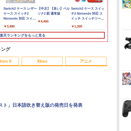
フ
】
ヨッシーとフカシギの
【新品】PS5ソフト
Switch2 ケース レザー
【楽天ブックス限定特
【中古】PS5ソフト ゴ
【中古】【良い】ペル
Nintendo Switch 2 ド
＼10%OFFクーポン／
Switch2 ケース スイッ
ELDEN RING
【PS5】ソニッ
【中古】Nint
〜
図鑑
REANIMAL【広田店】
ケース スイッチ2
典】スプラトゥーン レ
ッド・オブ・ウォー ラ
ソナ2 罰 通常版
ンキーコング バナンザ
PS5 slim スタンド PS5
チ2 Nintendo 対応 ス
Tarnished Ed
ャドウ ジェ
モデル【大宮
回
Nintendo 対応 スイッ
イダース(メッシュトー
グナロク [通常版] (18
スイッチ2 ゲームソフ
縦置き 冷却 スタンド
イッチ スイッチツー
【Switch2】 
ンズ:コレク
￥7,021
￥3,480
￥4,400
￥15,980
か
チ スイッチツー シンプ
トバッグ（アクリルチ
歳以上対象)
ト 新品 ゲーム パッケ
PS5コントローラー充
名入れ かわいい ニン
AAF6C
ィション
￥3,480
￥7,480
￥3,600
￥7,535
￥3,780
￥1,300
￥7,757
￥4,800
ッ
ル ミニマル PUレザー
ャーム付き）)
ージ版
電 2台同時充電 3段階
テンドースイッチ カバ
ス
革 カバー ポーチ スト
冷却 PS5ディスク-デジ
ー ポーチ switch Lite
楽天ランキングをもっと見る
)
ラップ付属 オシャレ ソ
タル兼用 冷却ファン
新型 本体 ジョイコン
フト 収納 ガジェットケ
充電指示ランプ付
ソフト ケーブル 収納
ース クリスマス ギフト
RGBライト 収納 多機
可能 ポーチ クリスマ
キング
プレゼント 送料無料
能 USBケーブル付
ス ギフト クリスマス
3
4
5
6
プレゼント 送料無料
tion 5
Xbox
アニメ
3
3
3
3
4
4
4
4
5
5
5
5
6
6
6
6
】
【特典】FLY!/フライ!
【Blu-ray】【新品】
上伊那ぼたん、酔へる
ツルネ -風舞
【Blu-ray】(抽選で豪
劇場版「鬼滅の刃」無
姿は百合の花 2（完全
部ー 第五巻【B
ースト」日本語吹き替え版の発売日を発表
 /
華賞品が当たる！) [ バ
限列車編 完全生産限定
生産限定版）【Blu-
ray】 [ 上村裕
ンジャマン・レネール
版 Blu-ray 鬼滅の刃 倉
ray】 [ 鈴代紗弓 ]
￥1,320
￥3,680
￥6,006
￥7,368
]
庫
ダ
ー
無
Nintendo Switch 2(日
【純正品】ディスクド
【純正品】Xbox ワイ
劇場版「鬼滅の刃」無
ニンテンドープリペイ
【純正品】DualSense
【純正品】Xbox 充電
『映画 ラブライブ！蓮
ニンテンドープリペイ
【純正品】DualSense
【純正品】Xbox ワイ
劇場版「鬼滅の刃」無
ニンテンドー
プレイステー
【純正品】Xbox
ヤマトよ永遠
コ
座再
本語・国内専用)
ライブ(CFI-ZDD1J)
ヤレス コントローラー
限城編 第一章 猗窩座再
ド番号 9000円|オンラ
ワイヤレスコントロー
式バッテリー + USB-C
ノ空女学院スクールア
ド番号 5000円|オンラ
ワイヤレスコントロー
ヤレス コントローラー
限城編 第一章 猗窩座
ド番号 1000
トアチケット 10
ワイヤレス 
REBEL3199 7 