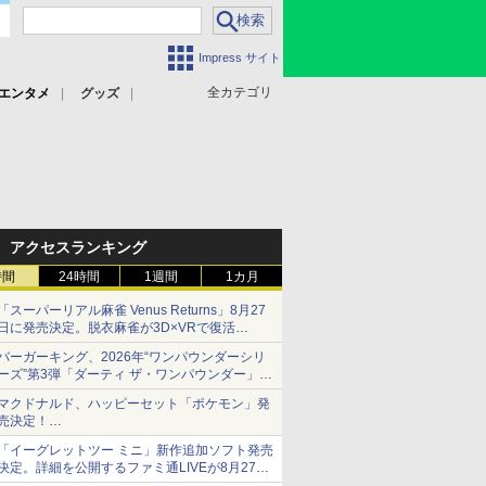
Impress サイト
全カテゴリ
エンタメ
グッズ
アクセスランキング
時間
24時間
1週間
1カ月
「スーパーリアル麻雀 Venus Returns」8月27
日に発売決定。脱衣麻雀が3D×VRで復活
発売から2週間は20%オフになるセールが実施
バーガーキング、2026年“ワンパウンダーシリ
ーズ”第3弾「ダーティ ザ・ワンパウンダー」を
8月7日発売
マクドナルド、ハッピーセット「ポケモン」発
「特製ガーリックマヨソース」を使用した超大
売決定！
型チーズバーガー
ポケモン30周年記念で30匹が大集合
「イーグレットツー ミニ」新作追加ソフト発売
決定。詳細を公開するファミ通LIVEが8月27日
20時から配信