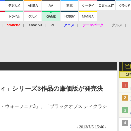
Switch2
Xbox SX
PC
アニメ
テーマパーク
グルメ
 Vita
3DS
アーケード
VR
1
ティ」シリーズ3作品の廉価版が発売決
ン・ウォーフェア3」、「ブラックオプス ディクラシ
（2013/7/5 15:46）