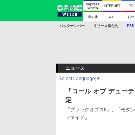
バックナンバー
リリース送付先
PS5
モバイル
eスポーツ
クラウド
PS
ニュース
Select Language
▼
「コール オブ デュー
定
「ブラックオプスII」、「モダ
ファイド」