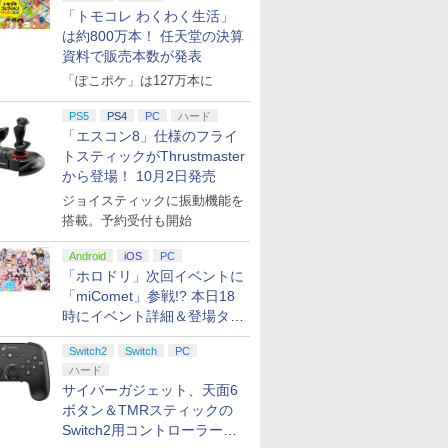
「トモコレ わくわく生活」
ク × シ
endo Switch 本体 マイニンテンドーストア
任天堂 【Switch2】ゼ
【PS5】ユミアのアト
【特典】ドラゴンクエ
【中古】PS5鉄拳8
[Switch 2] ぽこ あ ポケモン エキスパンシ
★エントリーでポイン
Mortal Shell II
【特典】00
スパイク・
は約800万本！ 任天堂の決算
ition
ネレーショ
東口】保証期間1ヶ月【ランクC】
ルダの伝説 ティアーズ
リエ ~追憶の錬金術士
ストVII Reimagined
ンロード版）※3,200ポイントまでご利用可
ト5倍★[09月17日発売
ト・ライト 
ト 【PS5
資料で販売本数が発表
￥5,422
￥5,507
POT-P-
ターズエデ
オブ ザ キングダム
と幻創の地~ プレミア
NintendoSwitch2版
予約][ニンテンドース
版(【早期
ズ：スカイ
￥4,400
「ぽこポケ」は127万本に
Nintendo Switch 2
ムボックス
(40周年スライムアクリ
イッチ2ソフト] 空の軌
典】「007
スター ジ
￥7,830
￥5,350
￥7,987
￥7,999
￥8,019
￥5,590
Edition [NXS-P-
4988615193149
ルチャーム)
跡 ザ セカンド 通常版
ト・ライト
シャル・エ
AXN7B NSW2 ゼルダ
[NXS-P-BTWMC] *予
エディショ
[ELJM-30
PS5
PS4
PC
ハード
ノデンセツ ティア-ズ
約特典付
ップグレー
ィ-ズスカ
「エスコン8」仕様のフライ
オブ ザ キングダム]
マスタ-]
トスティックがThrustmaster
から登場！ 10月2日発売
7
8
9
10
ジョイスティックに振動機能を
搭載。予約受付も開始
Android
iOS
PC
「ホロドリ」次回イベントに
7
7
7
7
8
8
8
8
9
9
9
9
10
10
10
10
「miComet」参戦!? 本日18
時にイベント詳細＆登場タレ
高校弓道
【楽天ブックス限定先
ント公開
舞台「忍たま乱太郎」
【送料無料】[限定版]
とんでもス
lu-
着特典】Disney
Switch2
Switch
～みんなニコニコ、は
PC
[Joshinオリジナル特
界放浪メシ
翔 ]
Twisted-Wonderland
い、どうぞ!の段～
典+先着特典付]新劇場
【Blu-ray
ハード
3D Magical Live -
【Blu-ray】 [ 早川維織
版銀魂 -吉原大炎上-(完
ーション) ]
サイバーガジェット、天面6
￥7,656
￥8,580
￥8,710
￥11,440
Blazing Jewel- Blu-
]
全生産限定版)【Blu-
ボタン＆TMRスティックの
プリペイ
ション ス
 Elite
に
ニンテンドープリペイ
【PS5】進撃の巨人３
【国内正規品】
【Amazon.co.jp限
ニンテンドープリペイ
PlayStation 5 デジタ
Xbox プリペイドカー
【Amazon.co.jp限
ニンテンドープリペイ
プレイステーション ス
GameSir G7 HE 有線
宮﨑駿監督作品集
マリオカー
プレイステ
HyperX Cl
ヤマトよ永
ray(完全生産限定版)
ray】/アニメーション
Switch2用コントローラーを9
円|オンラ
,000円|
コントロー
[Blu-
ド番号 500円|オンライ
【メーカー特典あり】
Thrustmaster スラス
定】劇場版「僕の心の
ド番号 2000円|オンラ
ル・エディション 日本
ド 2,000円 デジタルコ
定】ラブライブ！スー
ド番号 3000円|オンラ
トアチケット 15,000円
ゲームコントローラー
[Blu-ray]
-Switch2
トアチケット 
Gladiate
REBEL3199
【Blu-ray】(アクリル
[Blu-ray]【返品種別