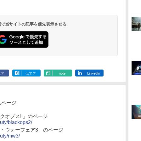
コ
フト
PlayStation 5
(ロボット ホワイト)
来 完全生産限定版
インコード版
ラー ミッドナイト ブ
ケーブル
イドルクラブ Bloom
インコード版
ラー(CFI-ZCT2J)
(カーボンブラック)
再来 完全生産限定版
インコード版
オンラインコ
ラー Series 2
ray]
￥55,603
ン
[Blu-ray]
ラック(CFI-ZCT2J01)
Garden Party』Blu-
[DVD]
Edition (ホ
￥11,849
￥7,681
￥8,698
￥9,000
￥10,737
￥2,618
￥8,589
￥5,000
￥10,737
￥8,020
￥7,828
￥1,000
￥10,000
￥18,755
￥8,760
ray（特装限定版）
 検索で当サイトの記事を優先表示させる
ェア
はてブ
note
LinkedIn
ムページ
ックオプスII」のページ
duty/blackops2/
ン・ウォーフェア3」のページ
duty/mw3/