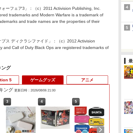
」：（c）2011 Activision Publishing, Inc.
istered trademarks and Modern Warfare is a trademark of
 trademarks and trade names are the properties of their
 ディクラシファイド」：（c）2012 Activision
Duty and Call of Duty Black Ops are registered trademarks of
最
キング
tion 5
ゲームグッズ
アニメ
キング
更新日時：2026/08/06 21:00
3
3
3
4
4
4
5
5
5
6
6
6