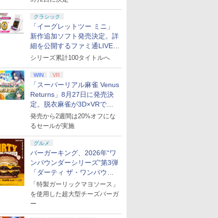
クラシック
「イーグレットツー ミニ」
新作追加ソフト発売決定。詳
細を公開するファミ通LIVEが
8月27日20時から配信
シリーズ累計100タイトルへ
WIN
VR
「スーパーリアル麻雀 Venus
Returns」8月27日に発売決
定。脱衣麻雀が3D×VRで復
活
発売から2週間は20%オフにな
るセールが実施
グルメ
バーガーキング、2026年“ワ
ンパウンダーシリーズ”第3弾
「ダーティ ザ・ワンパウン
ダー」を8月7日発売
「特製ガーリックマヨソース」
を使用した超大型チーズバーガ
ー