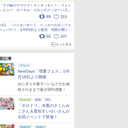
「ウマ娘のウマウマ！ケンタッキー！」フォト
レビュー カーネル・ゴルシのメッセージ入り
パッケージや描き下ろしトレカなどが登場
89
315
pic.x.com/PjnkR9vkXl
USJ、「バイオハザード」リッカーのポップコ
ーンバケツ」を9月9日より販売 頭部が開く仕
組み。味は恐怖を堪のう「味噌フレーバー」
65
207
pic.x.com/81MuXGahVM
もっと見る
新記事
グルメ
NewDays「増量フェス」が8
月18日より開催
おにぎりや菓子パンなどがお値
段そのままで最大50%増量！
7
7
8
8
7
9
9
10
10
Android
iOS
PC
「ホロドリ」水着のさくらみ
こさん＆星街すいせいさんが
次回イベントで登場！
Switch2
Switch