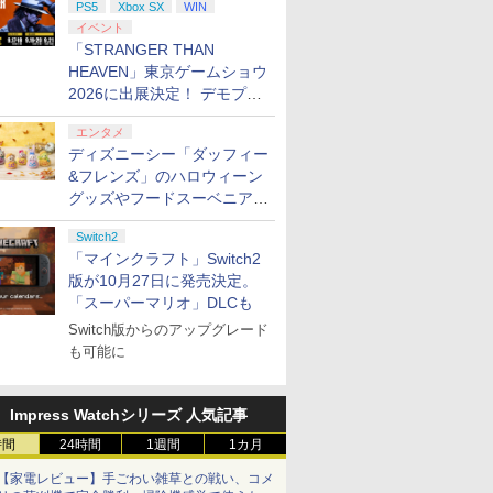
PS5
Xbox SX
WIN
イベント
「STRANGER THAN
HEAVEN」東京ゲームショウ
2026に出展決定！ デモプレ
イや体験型展示も
エンタメ
ディズニーシー「ダッフィー
&フレンズ」のハロウィーン
グッズやフードスーベニアが
8月25日より発売
Switch2
「マインクラフト」Switch2
版が10月27日に発売決定。
「スーパーマリオ」DLCも
Switch版からのアップグレード
も可能に
Impress Watchシリーズ 人気記事
時間
24時間
1週間
1カ月
【家電レビュー】手ごわい雑草との戦い、コメ