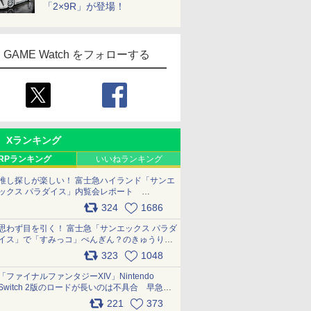
「2×9R」が登場！
GAME Watch をフォローする
Xランキング
RPランキング
いいねランキング
推し探しが楽しい！ 富士急ハイランド「サンエ
ックス パラダイス」内覧会レポート
pic.x.com/p718c0QB0k
324
1686
思わず目を引く！ 富士急「サンエックス パラダ
イス」で「すみっコ」ぺんぎん？のきゅうりド
ッグを食べてみた イラストそのままのメニュ
323
1048
ー化に挑戦。これが意外にもおいしい
pic.x.com/Kgl04hZaeg
「ファイナルファンタジーXIV」Nintendo
Switch 2版のロードが長いのは不具合 早急に
アップデートできるよう対応中
221
373
pic.x.com/s9S3nRCAGa