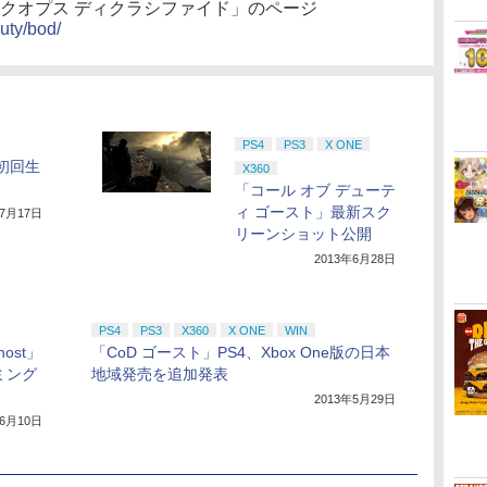
ラックオプス ディクラシファイド」のページ
uty/bod/
PS4
PS3
X ONE
初回生
X360
「コール オブ デューテ
ィ ゴースト」最新スク
年7月17日
リーンショット公開
2013年6月28日
PS4
PS3
X360
X ONE
WIN
Ghost」
「CoD ゴースト」PS4、Xbox One版の日本
ミング
地域発売を追加発表
2013年5月29日
年6月10日