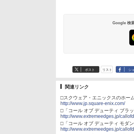
コード版
ンラインコード版
X Series X|S
オンラインコード版
イセンス ゲーミング
ray]
版
語専用 Console
+ USB-C® ケーブル
来 通常版 [Blu-ray]
【特典】プロダクト
ード 【旧 Xbox ギ
来 通常版 [DVD]
,233
￥8,564
￥6,455
X One Windows
コントローラー 有線
Language: Japanese
ード 封入
カード】 [オンライ
000
,000
799
￥3,000
￥4,482
￥8,760
￥5,832
￥55,000
￥8,300
￥3,964
￥7,286
￥5,000
￥3,523
/11用 PCコントロー
日本正規代理店品
only (CFI-2200B01)
コード]
ゲームパッド ホー
6L366AA
果スティック付き
Google
オゲームコントロ
ー（ブラック）
ポスト
リスト
シ
関連リンク
□スクウェア・エニックスのホー
http://www.jp.square-enix.com/
□「コール オブ デューティ ブラ
http://www.extremeedges.jp/callof
□「コール オブ デューティ モダ
http://www.extremeedges.jp/callof