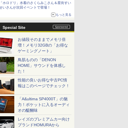
「ホロドリ」水着のさくらみこさん＆星街すい
シリーズ累計100タイトルへ
せいさんが次回イベントで登場！
もっと見る
Special Site
お値段そのままでメモリ倍
増！メモリ32GBの「お得な
ゲーミングノート」
鳥肌ものの「DENON
HOME」サウンドを体感し
た！
性能の良いお得な中古PC情
報はこのページでチェック！
「A&ultima SP4000T」の魅
力！ポケットに入るオーディ
オの醍醐味
レイズのプレミアムカー向け
ブランドHOMURAから