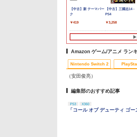
] ぽこ あ ポケモン エキスパンションパス（ダウ
ントリーでポイン
al Shell II
【特典】007 ファース
スパイク・チュンソフ
任天堂 【Switch2】ゼ
【中古】ワンス・アポ
【中古】新 テーマパー
【特典】ファイナル
[メール便OK]【新品
【中古】三國志14 -
,200ポイントまでご利用可
倍★[09月17日発売
ト・ライト Switch2
ト 【PS5】シティー
ノブレイド ディフィニ
ン・ア・塊魂ソフト:プ
ク
ァンタジー レゾナン
【PS5】零 〜紅い蝶
PS4
507
][ニンテンドース
版(【早期購入封入特
ズ：スカイライン リマ
ティブ・エディション
レイステーション5ソフ
ス Switch2版(【初
REMAKE [PS5版]
￥419
￥3,258
チ2ソフト] 空の軌
典】「007 ファース
スター ジャパン・スペ
Nintendo Switch 2
ト／アクション・ゲー
封入特典】魔導船＆
999
￥8,019
￥5,590
￥6,810
￥2,900
￥6,910
￥3,320
ザ セカンド 通常版
ト・ライト デラックス
シャル・エディション
Edition [NXS-P-
ム
けだし騎士の応援パ
S-P-BTWMC] *予
エディション」無料ア
[ELJM-30941 PS5 シテ
AUBQB NSW2 ゼノブ
ク・かけだし騎士の
典付
ップグレード)
ィ-ズスカイライン リ
レイド ディフィニティ
タートダッシュパック
マスタ-]
ブ エディション]
Amazon ゲーム/アニメ ラン
10
1
2
Nintendo Switch 2
PlaySta
（安田俊亮）
10
10
10
10
1
1
1
1
2
2
2
2
編集部のおすすめ記事
料無料】[限定版]
とんでもスキルで異世
【中古】【Blu−ray】
【中古】【Blu−ray
PS3
X360
oshinオリジナル特
界放浪メシ 第3巻
ヤマノススメ 新特装
ゾンビランドサガ
「コール オブ デューティ ゴ
先着特典付]新劇場
【Blu-ray】 [ (アニメ
版 / 山本裕介【監督】
SAGA．1 特典CD付
魂 -吉原大炎上-(完
ーション) ]
境宗久【監督】
710
￥11,440
￥980
￥1,090
産限定版)【Blu-
テンドープリペイ
イステーション ス
eSir G7 HE 有線
駿監督作品集
マリオカート ワールド
プレイステーション ス
HyperX Clutch
ヤマトよ永遠に
スプラトゥーン レイダ
PlayStation 5 デジタ
【純正品】Xbox ワイ
劇場版「鬼滅の刃」無
スプラトゥーン レイ
Beast of
Xbox プリペイドカ
劇場版「鬼滅の刃」
y】/アニメーション
号 3000円|オンラ
チケット 15,000円
ムコントローラー
-ray]
-Switch2
トアチケット 3,000円|
Gladiate Xbox公式ラ
REBEL3199 6 [Blu-
ース|オンラインコード
ル・エディション 日本
ヤレス コントローラー
限城編 第一章 猗窩座再
ース -Switch2
Reincarnation -PS5
ド 5,000円 デジタル
限城編 第一章 猗窩
u-ray]【返品種別