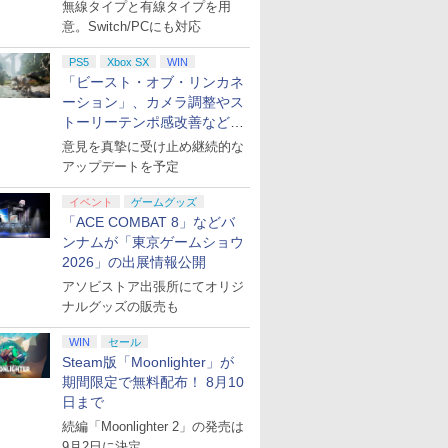
月下旬発売！
ード版
 Core
ンコード版
【早期購入特典】「キ
トマスター TH8S シフ
ヤバイやつ」 Blu-
インコード版
語専用 (CFI-2200B01)
ード 【旧 Xbox ギフト
パースター!! Liella!
インコード版
|オンラインコード版
XBOX Series X|S
オンライン
イセンス 
ray]
ミニ色紙(ハーツラビュ
無線タイプと有線タイプを用
A】
￥47,233
￥8,564
ワイト)
ャラクターエディット
ター - PC、PS4、
ray（Amazon.co.jp特
+ ディスクドライブ
カード】 [オンライン
7th LoveLive! ～Fly!
XBOX One Windows
コントロー
ル寮)) [ (アニメーショ
意。Switch/PCにも対応
￥500
￥9,680
￥14,141
￥8,800
￥2,000
￥66,849
￥2,000
￥27,500
￥3,000
￥15,000
￥6,799
￥3,000
￥4,482
￥8,760
パーツ：自由の翼パー
PS5、PS5 Pro、Xbox
典：Blu-rayスリーブケ
(CFI-ZDD1J) セット
コード]
MUSIC WORLD♪～
10/11用 PCコントロー
日本正規代
ン) ]
カー」DLC 同梱
One、Xbox Series X|S
ース） [Blu-ray]
Blu-ray BOX - Liella!
ラーゲームパッド ホー
6L366AA
PS5
Xbox SX
WIN
対応の高精度 H パター
(ビジュアルシート11枚
ル効果スティック付き
「ビースト・オブ・リンカネ
ン シフター
セット付き)
ビデオゲームコントロ
ーション」、カメラ調整やス
ーラー（ブラック）
トーリーテンポ感改善などの
アプデを1週間以内に実施
意見を真摯に受け止め継続的な
アップデートを予定
イベント
ゲームグッズ
「ACE COMBAT 8」などバ
ンナムが「東京ゲームショウ
2026」の出展情報公開
アソビストア出張所にてオリジ
ナルグッズの販売も
WIN
セール
Steam版「Moonlighter」が
期間限定で無料配布！ 8月10
日まで
続編「Moonlighter 2」の発売は
9月2日に決定