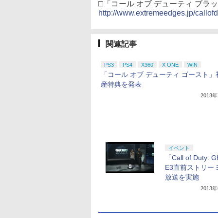
□「コール オブ デューティ ブ
http://www.extremeedges.jp/callofd
関連記事
PS3
PS4
X360
X ONE
WIN
「コール オブ デューティ ゴースト」
産特典を発表
2013
イベント
「Call of Duty: 
E3直前ストリー
放送を実施
2013