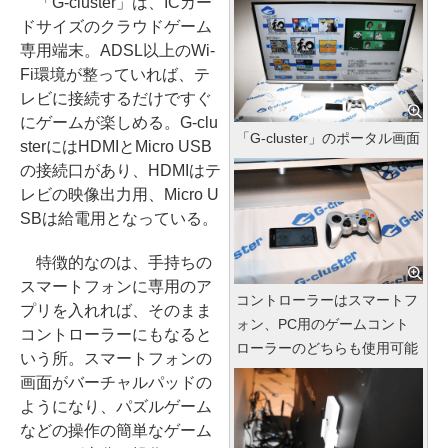
「G-cluster」は、ICカー
ドサイズのクラウドゲーム
専用端末。ADSL以上のWi-
Fi環境が整っていれば、テ
レビに接続するだけですぐ
にゲームが楽しめる。G-clu
「G-cluster」のポータル画面
sterにはHDMIとMicro USB
の接続口があり、HDMIはテ
レビの映像出力用、Micro U
SBは給電用となっている。
特徴的なのは、手持ちの
スマートフォンに専用のア
コントローラーはスマートフ
プリを入れれば、そのまま
ォン、PC用のゲームコント
コントローラーにもなると
ローラーのどちらも使用可能
いう所。スマートフォンの
画面がバーチャルパッドの
ようになり、パズルゲーム
などの操作の簡単なゲーム