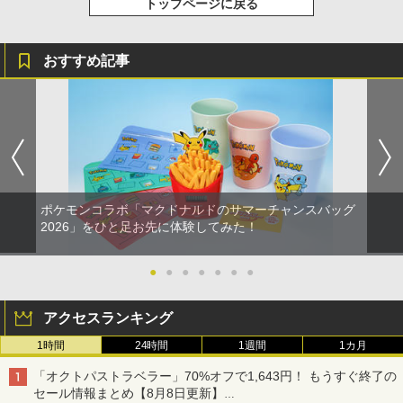
トップページに戻る
おすすめ記事
ポケモンコラボ「マクドナルドのサマーチャンスバッグ
2026」をひと足お先に体験してみた！
●
●
●
●
●
●
●
アクセスランキング
1時間
24時間
1週間
1カ月
「オクトパストラベラー」70%オフで1,643円！ もうすぐ終了の
セール情報まとめ【8月8日更新】