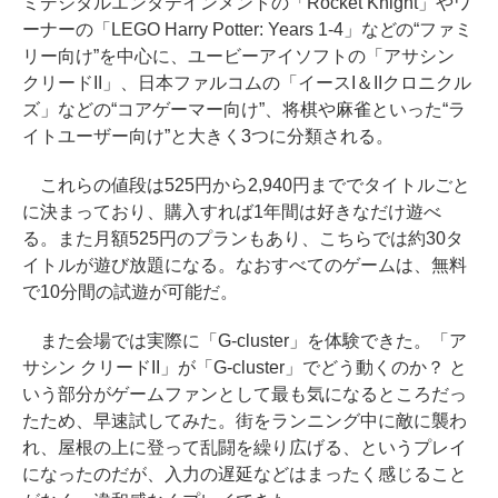
ミデジタルエンタテインメントの「Rocket Knight」やワ
ーナーの「LEGO Harry Potter: Years 1-4」などの“ファミ
リー向け”を中心に、ユービーアイソフトの「アサシン
クリードII」、日本ファルコムの「イースI＆IIクロニクル
ズ」などの“コアゲーマー向け”、将棋や麻雀といった“ラ
イトユーザー向け”と大きく3つに分類される。
これらの値段は525円から2,940円まででタイトルごと
に決まっており、購入すれば1年間は好きなだけ遊べ
る。また月額525円のプランもあり、こちらでは約30タ
イトルが遊び放題になる。なおすべてのゲームは、無料
で10分間の試遊が可能だ。
また会場では実際に「G-cluster」を体験できた。「ア
サシン クリードII」が「G-cluster」でどう動くのか？ と
いう部分がゲームファンとして最も気になるところだっ
たため、早速試してみた。街をランニング中に敵に襲わ
れ、屋根の上に登って乱闘を繰り広げる、というプレイ
になったのだが、入力の遅延などはまったく感じること