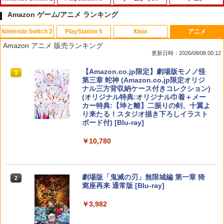
Amazon ゲーム/アニメ ランキング
Nintendo Switch 2
PlayStation 5
Xbox
アニメ
Switch2 保護フィルム スイッチ2 保護フ
1
Amazon アニメ 販売ランキング
ィルム switch2 フィルム Switch2 ガラ
更新日時：2026/08/08 00:12
スフィルム スイッチ2 フィルム ガイド
貼り付け キット カバー Switch 2 本体
スプラトゥーン レイダース|オンライン
PlayStation 5 デジタル・エディション
【純正品】Xbox ワイヤレス コントロー
【Amazon.co.jp限定】劇場版モノノ怪
アクセサリー Nintendo Switch2 ケース
1
1
1
1
コード版
日本語専用 Console Language: Japan
ラー + USB-C® ケーブル
第三章 蛇神 (Amazon.co.jp限定オリジ
可 透明 ブルーライト カット 99％ FIRM
ese only (CFI-2200B01)
ナル三方背収納ケース付きコレクション)
E
(オリジナル特典:オリジナル巾着＋メー
￥5,832
￥8,300
カー特典:【坤と離】二振りの剣、十翼よ
￥55,000
￥1,000
り来たる！スタジオ描き下ろしイラスト
ボード付) [Blu-ray]
【純正品】Xbox ワイヤレス コントロー
2
￥10,780
スプラトゥーン レイダース -Switch2
Beast of Reincarnation -PS5 【特典】
ラー (ロボット ホワイト)
2
【特典】STEINS;GATE RE:BOOT Swi
2
2
プロダクトコード 封入
tch2版(【早期購入同梱特典】「STEINS;
￥6,449
GATE 変移空間のオクテット」DLC)
￥7,681
￥7,286
劇場版「鬼滅の刃」無限城編 第一章 猗
2
￥7,293
窩座再来 通常版 [Blu-ray]
【純正品】Xbox ワイヤレス コントロー
3
￥3,982
ラー (カーボンブラック)
Nintendo Switch 2(日本語・国内専用)
【純正品】ディスクドライブ(CFI-ZDD1
3
3
任天堂 【Switch2】ゼルダの伝説 ブレス
3
J) PlayStation 5
オブ ザ ワイルド Nintendo Switch 2 Ed