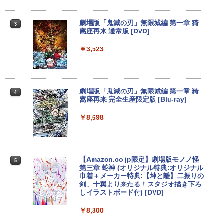
￥8,020
￥55,871
ition [NXS-P-AAAAH NSW2 ゼルダノデ
￥11,849
ンセツ ブレス オブ ザ ワイルド]
劇場版「鬼滅の刃」無限城編 第一章 猗
3
窩座再来 通常版 [DVD]
￥7,710
【純正品】Xbox 充電式バッテリー + US
4
B-C ケーブル
￥3,523
【純正品】DualSense ワイヤレスコン
ニンテンドープリペイド番号 9000円|オ
4
4
トローラー ミッドナイト ブラック(CFI-
ンラインコード版
￥2,618
ZCT2J01)
【特典】ほの暮しの庭 switch2版(【初
4
回外付特典】切り取れるクリアカード)
￥9,000
￥10,737
劇場版「鬼滅の刃」無限城編 第一章 猗
4
￥8,118
窩座再来 完全生産限定版 [Blu-ray]
【国内正規品】Thrustmaster スラスト
5
マスター TH8S シフター - PC、PS4、P
ニンテンドープリペイド番号 5000円|オ
5
￥8,698
【純正品】DualSense ワイヤレスコン
S5、PS5 Pro、Xbox One、Xbox Serie
ンラインコード版
5
トローラー(CFI-ZCT2J)
s X|S 対応の高精度 H パターン シフター
SanDisk サンディスク microSD Expres
5
￥5,000
s Card 256GB for Nintendo Switch 2
￥10,737
￥14,141
BEE-A-SD01A Switch2 microSDカード
【Amazon.co.jp限定】劇場版モノノ怪
5
microSD Express Nintendo任天堂ライ
第三章 蛇神 (オリジナル特典:オリジナル
センス 高速転送 UHS-I互換 ゲーム保存
巾着＋メーカー特典:【坤と離】二振りの
メモリーカード 国内正規品 4523052030
剣、十翼より来たる！スタジオ描き下ろ
185
しイラストボード付) [DVD]
￥9,800
￥8,800