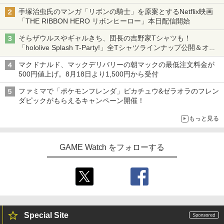
ニンテンドーeショップでは「大神 絶景版」が67%オフで990円
手塚治虫氏のマンガ「リボンの騎士」を原案とするNetflix映画
「THE RIBBON HERO リボンヒーロー」本日配信開始
そらザウルスやギャルきち、団長の吉野家Tシャツも！
「hololive Splash T-Party!」全Tシャツラインナップ公開＆オン
ライン販売開始
マクドナルド、マックデリバリーの朝マックの最低注文料金が
500円値上げ。8月18日より1,500円から受付
ファミマで「ポケモンフレンダ」ピカチュウ&ゼラオラのフレン
ダピックがもらえるキャンペーン開催！
もっと見る
GAME Watch をフォローする
Special Site