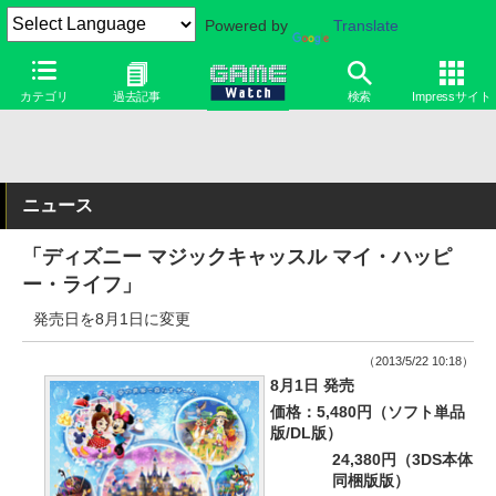
Powered by
Translate
カテゴリ
過去記事
検索
Impressサイト
ニュース
「ディズニー マジックキャッスル マイ・ハッピ
ー・ライフ」
発売日を8月1日に変更
（2013/5/22 10:18）
8月1日 発売
価格：5,480円（ソフト単品
版/DL版）
24,380円（3DS本体
同梱版版）