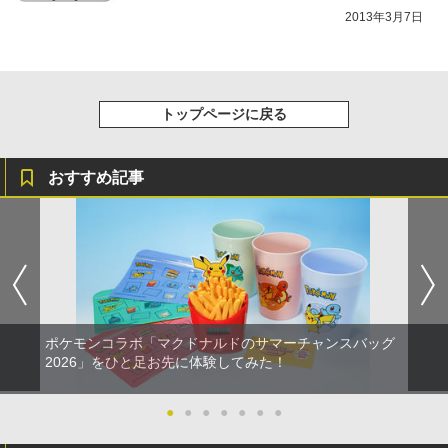
2013年3月7日
トップページに戻る
おすすめ記事
ポケモンコラボ「マクドナルドのサマーチャンスバッグ
2026」をひと足お先に体験してみた！
●
●
●
●
●
●
●