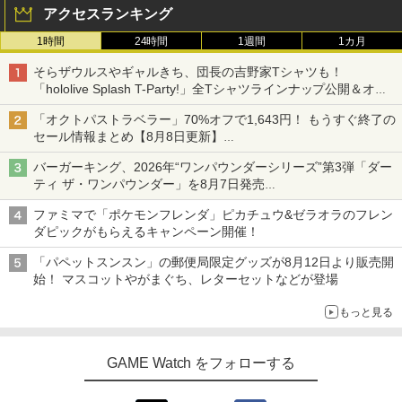
アクセスランキング
1時間
24時間
1週間
1カ月
そらザウルスやギャルきち、団長の吉野家Tシャツも！
「hololive Splash T-Party!」全Tシャツラインナップ公開＆オン
ライン販売開始
「オクトパストラベラー」70%オフで1,643円！ もうすぐ終了の
セール情報まとめ【8月8日更新】
ニンテンドーeショップでは「大神 絶景版」が67%オフで990円
バーガーキング、2026年“ワンパウンダーシリーズ”第3弾「ダー
ティ ザ・ワンパウンダー」を8月7日発売
「特製ガーリックマヨソース」を使用した超大型チーズバーガー
ファミマで「ポケモンフレンダ」ピカチュウ&ゼラオラのフレン
ダピックがもらえるキャンペーン開催！
「パペットスンスン」の郵便局限定グッズが8月12日より販売開
始！ マスコットやがまぐち、レターセットなどが登場
もっと見る
GAME Watch をフォローする