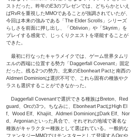
ストだった。昨年のE3のプレゼンでは、どちらかといえ
ばRvRを重視したMMOであることが強調されていたが、
今回は本来の強みである「The Elder Scrolls」シリーズ
らしさを前面に押し出し、「Oblivion」や「Skyrim」を
プレイする感覚で、じっくりクエストを堪能することが
できた。
最初に行なったキャラメイクでは、ゲーム世界タムリ
エルの西端に位置する勢力「Daggerfall Covenant」固定
だった。残る2つの勢力、北東のEbonheart Pactと南西の
Aldmeri Dominionは選択不可で、これら固有の種族やク
ラスも選択することができなかった。
Daggerfall Covenantで選択できる種族はBreton、Red
guard、Orcの3つ。ちなみに、Ebonheart PactはHigh El
f、Wood Elf、Khajiit、Aldmeri DominionはDark Elf、Nor
d、Argonianといった具合で、それぞれの地域で著名な
種族がキャラクター種族として選ばれている。一般的な
ファンタジーMMOではモンスターとして登場するOrcや