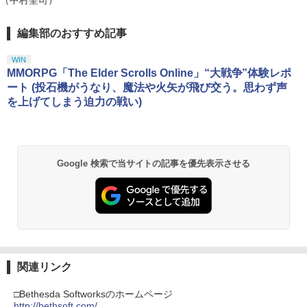
（中村聖司）
magined
気をとりもどそう! (特典無し)
【Blu-ray】 [ 新谷かおる ]
￥4,518
￥229
￥3,573
編集部のおすすめ記事
スプラトゥーン レイダース|オンライン
PlayStation 5 デジタル・エディション
【純正品】Xbox ワイヤレス コントロー
劇場版「鬼滅の刃」無限城編 第一章 猗
1
1
1
1
コード版
日本語専用 Console Language: Japan
ラー + USB-C® ケーブル
窩座再来 通常版 [Blu-ray]
ese only (CFI-2200B01)
WIN
￥5,832
￥8,300
￥3,982
MMORPG「The Elder Scrolls Online」“大戦争”体験レポ
Switch2 ケース 即納 スイッチ2 Nintend
2
￥55,000
がんばれゴエモン大集合！ PS5版
【送料無料】劇場版「鬼滅の刃」無限城
ート (投石機がうなり、魔法や火矢が飛び交う。思わず声
2
2
o Switch Lite 対応 スイッチ スイッチツ
編 第一章 猗窩座再来(通常版)【Blu-ra
を上げてしまう迫力の戦い)
ー ニンテンドー カバー ポーチ キャリン
y】/アニメーション[Blu-ray]【返品種別
￥4,890
グケース 新型 ジョイコン ソフト ケーブ
A】
【純正品】Xbox ワイヤレス コントロー
2
ルなど 収納可能 ギフト プレゼント シン
スプラトゥーン レイダース -Switch2
劇場版「鬼滅の刃」無限城編 第一章 猗
Beast of Reincarnation -PS5 【特典】
ラー (ロボット ホワイト)
2
2
2
プル 無地 黒 ピンク 黄色 赤 青 送料無料
窩座再来 通常版 [DVD]
プロダクトコード 封入
￥4,400
￥6,447
￥7,681
￥1,100
Google 検索で当サイトの記事を優先表示させる
￥3,523
￥7,286
[メール便OK]【新品】【PS5】紅の錬金
3
術士と白の守護者 〜レスレリアーナのア
劇場版 転生したらスライムだった件 蒼
3
トリエ〜 [PS5版][在庫品]
海の涙編 (Blu-ray通常版)【Blu-ray】 [
【純正品】Xbox ワイヤレス コントロー
3
Switch2 ケース 即納 パステルカラー か
3
岡咲美保 ]
ラー (カーボンブラック)
わいい Nintendo スイッチ2 対応 スイッ
Nintendo Switch 2(日本語・国内専用)
【Amazon.co.jp限定】劇場版モノノ怪
【純正品】ディスクドライブ(CFI-ZDD1
3
3
￥4,940
3
チ スイッチツー ニンテンドー カバー ポ
第三章 蛇神 (Amazon.co.jp限定オリジ
J) PlayStation 5
￥4,976
￥8,020
ーチ ストラップ 新型 ジョイコン ソフト
ナル三方背収納ケース付きコレクション)
￥55,491
ケーブル 収納可能 クリスマス ギフト プ
(オリジナル特典:オリジナル巾着＋メー
￥11,849
関連リンク
レゼント 送料無料
カー特典:【坤と離】二振りの剣、十翼よ
【8/11まで！抽選で最大全額ポイントバ
4
り来たる！スタジオ描き下ろしイラスト
ック】 【日本語説明書付き】 Brook Wi
ルパン三世 VS 名探偵コナン【Blu-ray】
【純正品】Xbox 充電式バッテリー + US
□Bethesda Softworksのホームページ
￥2,100
4
4
ボード付) [Blu-ray]
ngman NS ウィングマン NS Lite コンバ
[ 栗田貫一 ]
B-C ケーブル
http://bethsoft.com/