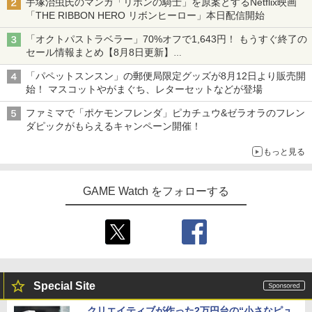
手塚治虫氏のマンガ「リボンの騎士」を原案とするNetflix映画
「THE RIBBON HERO リボンヒーロー」本日配信開始
「オクトパストラベラー」70%オフで1,643円！ もうすぐ終了の
セール情報まとめ【8月8日更新】
ニンテンドーeショップでは「大神 絶景版」が67%オフで990円
「パペットスンスン」の郵便局限定グッズが8月12日より販売開
始！ マスコットやがまぐち、レターセットなどが登場
ファミマで「ポケモンフレンダ」ピカチュウ&ゼラオラのフレン
ダピックがもらえるキャンペーン開催！
もっと見る
GAME Watch をフォローする
Special Site
クリエイティブが作った2万円台の“小さなピュ