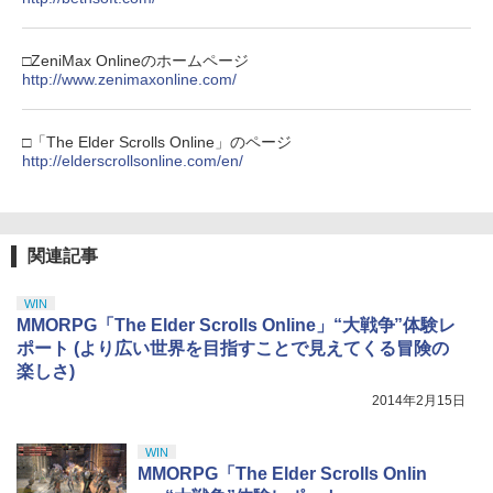
ーター コントローラー 変換アダプター
【純正品】DualSense ワイヤレスコン
ニンテンドープリペイド番号 9000円|オ
4
4
￥10,780
PS5 XBOX Elite コントローラー用 Swit
トローラー ミッドナイト ブラック(CFI-
ンラインコード版
￥5,104
￥2,618
ch PC X-input 対応 正規輸入品
ZCT2J01)
【中古】龍が如く 極2 - PS4
□ZeniMax Onlineのホームページ
4
￥9,000
http://www.zenimaxonline.com/
￥4,980
￥10,737
￥2,480
劇場版「鬼滅の刃」無限城編 第一章 猗
4
窩座再来 完全生産限定版 [Blu-ray]
【中古】【Blu−ray】交響詩篇エウレカ
【国内正規品】Thrustmaster スラスト
5
5
□「The Elder Scrolls Online」のページ
セブン Blu−ray BOX 1 初回限定生
マスター TH8S シフター - PC、PS4、P
ニンテンドープリペイド番号 5000円|オ
http://elderscrollsonline.com/en/
5
￥8,698
【特典】Starsand Island（スターサン
産 ブックレット付 / 京田知己【監督】
【純正品】DualSense ワイヤレスコン
S5、PS5 Pro、Xbox One、Xbox Serie
ンラインコード版
5
5
ド・アイランド） PS5版(【初回同梱特
トローラー(CFI-ZCT2J)
s X|S 対応の高精度 H パターン シフター
典】DLCチラシ【白いスポーツカー】)
￥5,423
【中古】ワイヤレスコントローラー (DU
￥5,000
5
￥10,737
￥14,141
ALSHOCK 4) ジェット・ブラック 【メ
￥5,965
ーカー生産終了】
関連記事
『映画 ラブライブ！蓮ノ空女学院スクー
5
ルアイドルクラブ Bloom Garden Part
￥3,720
y』Blu-ray（特装限定版）
WIN
MMORPG「The Elder Scrolls Online」“大戦争”体験レ
￥8,589
ポート (より広い世界を目指すことで見えてくる冒険の
楽しさ)
2014年2月15日
WIN
MMORPG「The Elder Scrolls Onlin