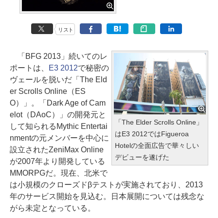
リスト
「BFG 2013」続いてのレ
ポートは、
E3 2012
で秘密の
ヴェールを脱いだ「The Eld
er Scrolls Online（ES
O）」。「Dark Age of Cam
elot（DAoC）」の開発元と
「The Elder Scrolls Online」
して知られるMythic Entertai
はE3 2012ではFigueroa
nmentの元メンバーを中心に
Hotelの全面広告で華々しい
設立されたZeniMax Online
デビューを遂げた
が2007年より開発している
MMORPGだ。現在、北米で
は小規模のクローズドβテストが実施されており、2013
年のサービス開始を見込む。日本展開については残念な
がら未定となっている。