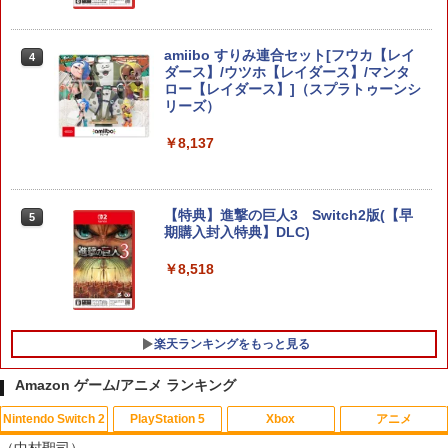
amiibo すりみ連合セット[フウカ【レイ
4
ダース】/ウツホ【レイダース】/マンタ
ロー【レイダース】]（スプラトゥーンシ
リーズ）
￥8,137
【特典】進撃の巨人3 Switch2版(【早
5
期購入封入特典】DLC)
￥8,518
楽天ランキングをもっと見る
Amazon ゲーム/アニメ ランキング
Nintendo Switch 2
PlayStation 5
Xbox
アニメ
【中古】PS5ドラゴンクエストVII Rei
【中古】ぼくとシムのまち リゾートに元
デザート・ローズ 砂の薔薇 雪の黙示録
1
1
1