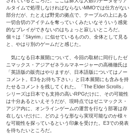
されているところだ。ここは膨大な人数のデータをリア
ルタイムで処理しなければならないMMOでは仕方がない
部分だが、たとえば野党の拠点で、テーブルの上にある
一切合切のアイテムを奪っていくみたいなそういう感覚
的なプレイができないのはちょっと寂しいところだ。
個々は「Skyrim」に似せているものの、全体として見る
と、やはり別のゲームだと感じた。
気になる日本展開について、今回の取材に同行したゼ
ニマックス・アジアゼネラルマネージャーの高橋徹氏は
「英語版の販売はやりますが、日本語版についてはノー
コメント。E3をお待ち下さい」と日本展開にも含みを持
たせるコメントを残してくれた。「The Elder Scrolls」
シリーズは日本でも支持の高いRPGだけに、その可能性
は十分あるといえそうだが、現時点ではゼニマックス・
アジア内に、オンラインゲームの運営を行なう部署は存
在しないだけに、どのような形なら実現可能なのか様々
な可能性を探っているという印象を受けた。E3での発表
を待ちたいところだ。