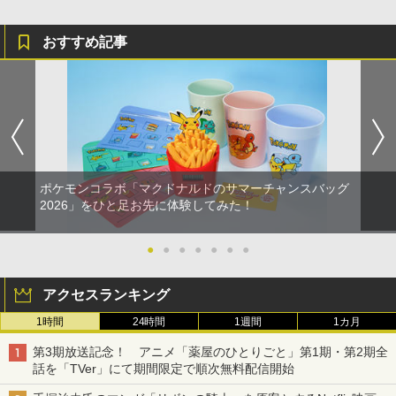
おすすめ記事
ポケモンコラボ「マクドナルドのサマーチャンスバッグ
2026」をひと足お先に体験してみた！
●
●
●
●
●
●
●
アクセスランキング
1時間
24時間
1週間
1カ月
第3期放送記念！ アニメ「薬屋のひとりごと」第1期・第2期全
話を「TVer」にて期間限定で順次無料配信開始