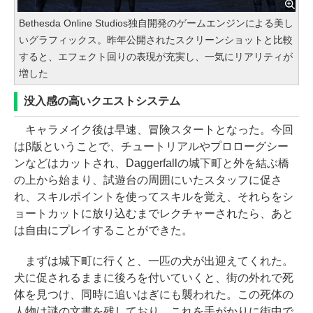
Bethesda Online Studios独自開発のゲームエンジンによる美し
いグラフィックス。昨年公開されたスクリーンショットと比較
すると、エフェクト回りの表現が充実し、一気にリアリティが
増した
没入感の高いクエストシステム
キャラメイク後は早速、冒険スタートとなった。今回
はβ版ということで、チュートリアルやプロローグシー
ンなどはカットされ、Daggerfallの城下町と外を結ぶ橋
の上から始まり、試遊台の周囲にいたスタッフに促さ
れ、スキルポイントを使ってスキルを覚え、それらをシ
ョートカットに放り込むまでレクチャーされたら、あと
は自由にプレイすることができた。
まずは城下町に行くと、一匹の犬が出迎えてくれた。
犬に促されるままに後ろを付いていくと、街の外れで死
体を見つけ、同時に追いはぎにも襲われた。この死体の
人物は謎の文書を残しており、これを手がかりに街中で