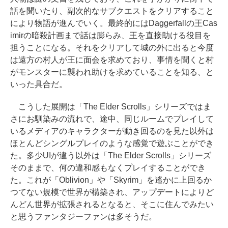
話を聞いたり、副次的なサブクエストをクリアすること
により物語が進んでいく。最終的にはDaggerfallの王Cas
imirの暗殺計画まで話は膨らみ、王を直接助ける役目を
担うことになる。それをクリアして城の外に出ると今度
は遠方の村人が王に面会を求めており、事情を聞くと村
がモンスターに襲われ助けを求めていることを知る、と
いった具合だ。
こうした展開は「The Elder Scrolls」シリーズではま
さにお馴染みの流れで、途中、同じルームでプレイして
いるメディアのキャラクターが動き回るのを見た以外は
ほとんどシングルプレイのような感覚で遊ぶことができ
た。多少UIが違う以外は「The Elder Scrolls」シリーズ
そのままで、何の違和感もなくプレイすることができ
た。これが「Oblivion」や「Skyrim」を遙かに上回るか
つてない規模で世界が構築され、アップデートによりど
んどん世界が拡張されるとなると、そこに住んでみたい
と思うファンタジーファンは多そうだ。