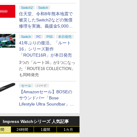
Switch2
Switch
任天堂、令和8年熊本地震で
被災したSwitch2などの無償
修理を実施。義援金5,000万
円の寄付も発表
Switch
PC
PS5
本日発売
41年ぶりの復活。「ルート
16」シリーズ新作
「ROUTE16R」が本日発売
3つの「ルート16」が1つになっ
た「ROUTE16 COLLECTION」
も同時発売
セール
ハード
【Amazonセール】BOSEの
サウンドバー「Bose
Lifestyle Ultra Soundbar」
や、サブウーファー「Bose
Lifestyle Ultra Subwoofer」
Impress Watchシリーズ 人気記事
などお買い得！
時間
24時間
1週間
1カ月