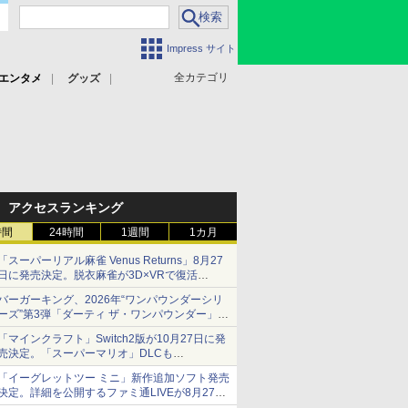
Impress サイト
全カテゴリ
エンタメ
グッズ
アクセスランキング
時間
24時間
1週間
1カ月
「スーパーリアル麻雀 Venus Returns」8月27
日に発売決定。脱衣麻雀が3D×VRで復活
発売から2週間は20%オフになるセールが実施
バーガーキング、2026年“ワンパウンダーシリ
ーズ”第3弾「ダーティ ザ・ワンパウンダー」を
8月7日発売
「マインクラフト」Switch2版が10月27日に発
「特製ガーリックマヨソース」を使用した超大
売決定。「スーパーマリオ」DLCも
型チーズバーガー
Switch版からのアップグレードも可能に
「イーグレットツー ミニ」新作追加ソフト発売
決定。詳細を公開するファミ通LIVEが8月27日
20時から配信