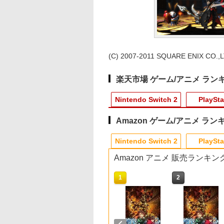
(C) 2007-2011 SQUARE ENIX CO.,LTD
楽天市場 ゲーム/アニメ ラン
Nintendo Switch 2
PlaySta
Amazon ゲーム/アニメ ラン
10
10
10
1
1
1
1
2
2
2
2
Nintendo Switch 2
PlaySta
Amazon アニメ 販売ランキン
10
10
10
10
1
1
1
1
2
2
2
2
] ぽこ あ ポケモン エキスパンションパス（ダウ
itch2 保護フィルム
典】ACE
A「カメレオン」
【楽天ブックス限定特
【特典】グランド・セ
『映画 ラブライブ！蓮
スーパー マリオパーテ
【早期購入特典付き】
Newスーパーマリオブ
スマイルスライム ラメ
【PowerA 公式スト
オリ特付【08/27発
テレビ麻雀ゲーム 家
【中古】【未使用品
,200ポイントまでご利用可
ッチ2 保護フィル
BAT 8: WINGS
u-ray】
典】ファイアーエムブ
フト・オートVI (コー
ノ空女学院スクールア
ィ ジャンボリー
【2026年10月29日発
ラザーズWii ノコノコ
でキラキラ！キーホル
ア】パワーエー アド
お届け☆予約】【新
用 麻雀ゲーム 一人
ベイマックス
witch2 フィルム
 THEVE(【早期購入
レム 万紫千紅(アクリ
ドインボックス版、配
イドルクラブ Bloom
Nintendo Switch 2
売】 スパイクチュンソ
エアホッケー
ダー キングスライム
ンテージ・ワイヤレ
品】【PS5】METAL
電池式 脳トレ 麻雀 
MovieNEX [DVDのみ