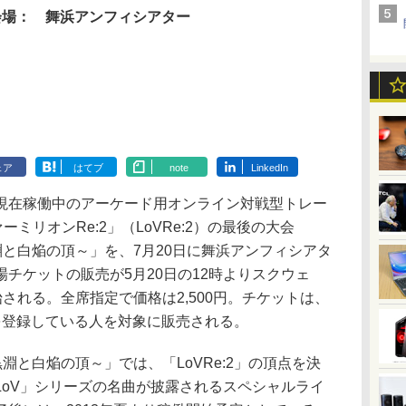
会場：
舞浜アンフィシアター
ェア
はてブ
note
LinkedIn
在稼働中のアーケード用オンライン対戦型トレー
ーミリオンRe:2」（LoVRe:2）の最後の大会
5章 黒淵と白焔の頂～」を、7月20日に舞浜アンフィシアタ
チケットの販売が5月20日の12時よりスクウェ
開始される。全席指定で価格は2,500円。チケットは、
 IDを登録している人を対象に販売される。
章 黒淵と白焔の頂～」では、「LoVRe:2」の頂点を決
LoV」シリーズの名曲が披露されるスペシャルライ