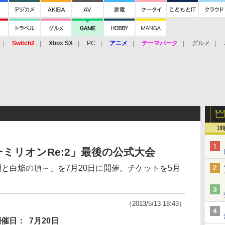
Switch2
Xbox SX
PC
アニメ
テーマパーク
グルメ
 Vita
3DS
アーケード
VR
1
ーミリオンRe:2」最後の公式大会
章 黒淵と白焔の頂～」を7月20日に開催。チケットを5月
（2013/5/13 18:43）
開催日：
7月20日