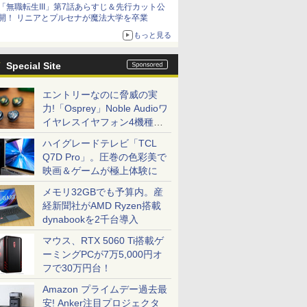
「無職転生III」第7話あらすじ＆先行カット公
シリーズ累計100タイトルへ
開！ リニアとプルセナが魔法大学を卒業
もっと見る
Special Site
エントリーなのに脅威の実
力!「Osprey」Noble Audioワ
イヤレスイヤフォン4機種を
一気に聴く
ハイグレードテレビ「TCL
Q7D Pro」。圧巻の色彩美で
映画＆ゲームが極上体験に
メモリ32GBでも予算内。産
経新聞社がAMD Ryzen搭載
dynabookを2千台導入
マウス、RTX 5060 Ti搭載ゲ
ーミングPCが7万5,000円オ
フで30万円台！
Amazon プライムデー過去最
安! Anker注目プロジェクタ