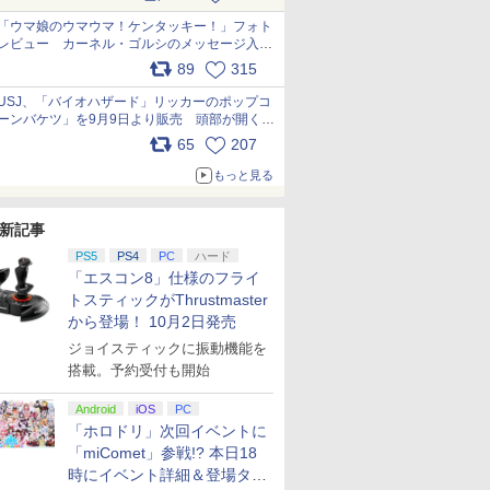
pic.x.com/s9S3nRCAGa
「ウマ娘のウマウマ！ケンタッキー！」フォト
レビュー カーネル・ゴルシのメッセージ入り
パッケージや描き下ろしトレカなどが登場
89
315
pic.x.com/PjnkR9vkXl
USJ、「バイオハザード」リッカーのポップコ
ーンバケツ」を9月9日より販売 頭部が開く仕
組み。味は恐怖を堪のう「味噌フレーバー」
65
207
pic.x.com/81MuXGahVM
もっと見る
新記事
PS5
PS4
PC
ハード
「エスコン8」仕様のフライ
トスティックがThrustmaster
から登場！ 10月2日発売
ジョイスティックに振動機能を
搭載。予約受付も開始
Android
iOS
PC
「ホロドリ」次回イベントに
「miComet」参戦!? 本日18
時にイベント詳細＆登場タレ