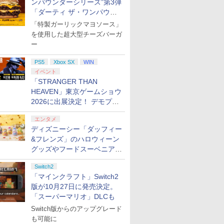
ンパウンダーシリーズ”第3弾
￥8,970
￥4,400
￥8,217
コントロー
ラーゲームコントローラー Bluetooth 背
 [ 鈴木拡樹
フト・オートVI 【コ
ワイヤレスホリパッド
Blood of
ミュージカル『刀剣乱
Switch2 ガラスフィル
封入特典】DLC)
ルパズルブ
送日：202
Garden P
￥8,320
￥7,550
￥8,980
￥8,320
￥7,821
￥1,000
￥8,321
￥9,980
￥8,329
￥8,580
「ダーティ ザ・ワンパウン
BO コントローラPro 連射機 XPT_T53R
ードインボックス版、
TURBO for Nintendo
Dawnwalker（ザ ブラ
舞』 ]
ム スイッチ2 フィルム
ーホルダー
日、プレイ
限定版)【Bl
プリペイ
ション ス
ox 充電
に
ニンテンドープリペイ
【PS5】進撃の巨人３
【純正品】Xbox ワイ
【Amazon.co.jp限
ダー」を8月7日発売
ニンテンドープリペイ
PlayStation 5 デジタ
【純正品】Xbox Elite
【Amazon.co.jp限
ニンテンドープリペイ
プレイステーション ス
【国内正規品】
宮﨑駿監督作品集
マリオカー
プレイステ
Xbox プ
ヤマトよ永
配送日：2026年11月12
Switch 2 おすすめ
ッド オブ ドーンウォー
ガイド 貼り付け キッ
付）)
2026年11
矢立肇 ]
「特製ガーリックマヨソース」
円|オンラ
,000円|
 USB-C
[Blu-
ド番号 500円|オンライ
【メーカー特典あり】
ヤレス コントローラー
定】劇場版「僕の心の
ド番号 2000円|オンラ
ル・エディション 日本
ワイヤレス コントロー
定】ラブライブ！スー
ド番号 3000円|オンラ
トアチケット 15,000円
Thrustmaster スラス
[Blu-ray]
-Switch2
トアチケット 
ド 2,000
REBEL3199
日、プレイ開始日：
Switch スイッチ コン
カー） [ELJM-30962
ト カバー Switch 2 本
回購入封入
を使用した超大型チーズバーガ
ード版
ンコード版
【早期購入特典】「キ
(カーボンブラック)
ヤバイやつ」 Blu-
インコード版
語専用 (CFI-2200B01)
ラー Series 2 Core
パースター!! Liella!
インコード版
|オンラインコード版
トマスター TH8S シフ
オンライン
ード 【旧 
ray]
2026年11月19日】
トローラー 無線 連射
PS5 ザ ブラッド オブ
体 アクセサリー
ンテージ・
￥47,233
￥8,564
ー
ャラクターエディット
ray（Amazon.co.jp特
+ ディスクドライブ
Edition (ホワイト)
7th LoveLive! ～Fly!
ター - PC、PS4、
カード】 
[ELJM-31040 PS5 グラ
連射ホールド 連射機能
ド-ンウォ-カ-]
Nintendo Switch2 ケ
ィパック)
￥500
￥9,680
￥8,020
￥8,800
￥2,000
￥66,849
￥18,753
￥27,500
￥3,000
￥15,000
￥14,141
￥3,000
￥2,000
￥8,760
パーツ：自由の翼パー
典：Blu-rayスリーブケ
(CFI-ZDD1J) セット
MUSIC WORLD♪～
PS5、PS5 Pro、Xbox
コード]
ンド セフト オ-ト 6]
背面ボタン 充電 スプラ
ース 可 透明 ブルーラ
PS5
Xbox SX
WIN
カー」DLC 同梱
ース） [Blu-ray]
Blu-ray BOX - Liella!
One、Xbox Series X|S
レイダース スプラ
イト カット 99％
イベント
(ビジュアルシート11枚
対応の高精度 H パター
FIRME
「STRANGER THAN
セット付き)
ン シフター
HEAVEN」東京ゲームショウ
2026に出展決定！ デモプレ
イや体験型展示も
エンタメ
ディズニーシー「ダッフィー
&フレンズ」のハロウィーン
グッズやフードスーベニアが
8月25日より発売
Switch2
「マインクラフト」Switch2
版が10月27日に発売決定。
「スーパーマリオ」DLCも
Switch版からのアップグレード
も可能に