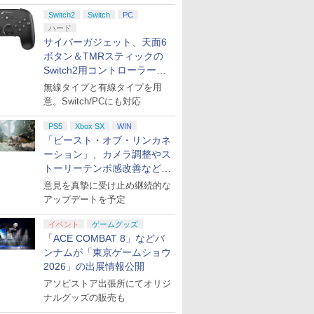
ント公開
Switch2
Switch
PC
ハード
サイバーガジェット、天面6
ボタン＆TMRスティックの
Switch2用コントローラーを9
月下旬発売！
無線タイプと有線タイプを用
意。Switch/PCにも対応
PS5
Xbox SX
WIN
「ビースト・オブ・リンカネ
ーション」、カメラ調整やス
トーリーテンポ感改善などの
アプデを1週間以内に実施
意見を真摯に受け止め継続的な
アップデートを予定
イベント
ゲームグッズ
「ACE COMBAT 8」などバ
ンナムが「東京ゲームショウ
2026」の出展情報公開
アソビストア出張所にてオリジ
ナルグッズの販売も