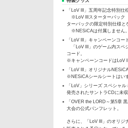
特製グッズ
「LoV III」五周年記念特別
※LoV IIIスターターパッ
ターパックの限定特別仕様と
※NESiCAは付属しません
「LoV III」キャンペーンコー
「LoV III」のゲーム内
コード。
※キャンペーンコードはLoV 
「LoV III」オリジナルNES
※NESiCAシールシートは
「LoV」シリーズ スペシャ
発売されたサントラCDに未
「OVER the LORD～第
大会の公式パンフレット。
さらに、「LoV III」のオ