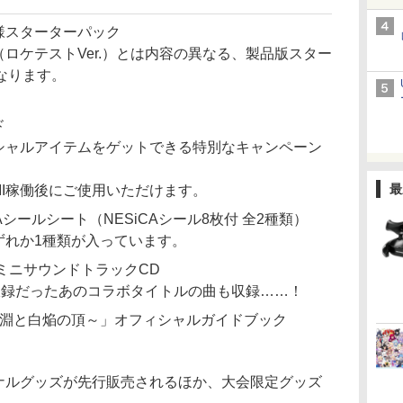
仕様スターターパック
ク（ロケテストVer.）とは内容の異なる、製品版スター
なります。
。
ド
スペシャルアイテムをゲットできる特別なキャンペーン
最
III稼働後にご使用いただけます。
iCAシールシート（NESiCAシール8枚付 全2種類）
いずれか1種類が入っています。
ルミニサウンドトラックCD
収録だったあのコラボタイトルの曲も収録……！
5章 黒淵と白焔の頂～」オフィシャルガイドブック
リジナルグッズが先行販売されるほか、大会限定グッズ