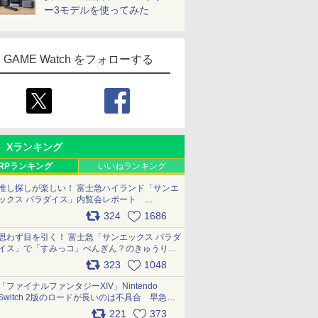
ー3モデルを使ってみた
GAME Watch をフォローする
Xランキング
RPランキング
いいねランキング
推し探しが楽しい！ 富士急ハイランド「サンエ
ックス パラダイス」内覧会レポート
pic.x.com/p718c0QB0k
324
1686
思わず目を引く！ 富士急「サンエックス パラダ
イス」で「すみっコ」ぺんぎん？のきゅうりド
ッグを食べてみた イラストそのままのメニュ
323
1048
ー化に挑戦。これが意外にもおいしい
pic.x.com/Kgl04hZaeg
「ファイナルファンタジーXIV」Nintendo
Switch 2版のロードが長いのは不具合 早急に
アップデートできるよう対応中
221
373