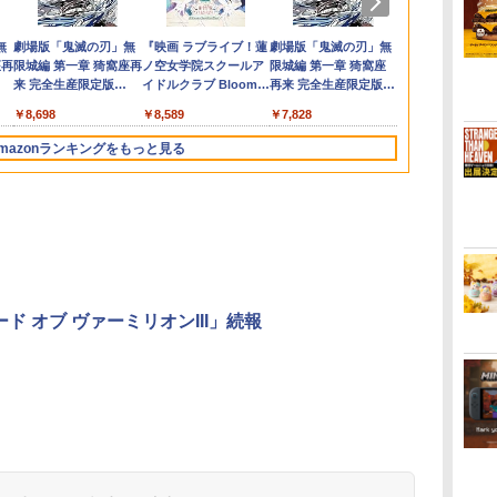
￥3,799
￥5,780
￥6,500
ー
倍】【新品未開封】バ
セキ PS5版(【早期購
肇 ]
(40周年スライムアクリ
(【早期購入同梱特典】
差すだけ ワイヤレスコ
クリアカード)
ルキーホルダー+【早
【Blu-ray】 [ 本田礼生
正)ソフト／
連射コントロー
【Blu-ray】
￥7,974
￥6,350
￥4,030
￥7,987
￥6,358
￥4,980
￥8,118
￥7,480
￥6,864
￥8,518
￥7,670
￥3,499
￥7,183
ブル
イオハザード レクイエ
入特典】特別フォトフ
ルチャーム)
「STEINS;GATE 変移
ントローラー 付き 麻
期購入封入特典】DLC
]
ラ・ゲーム
面ボタン TUR
]
ダ
ー
無
Nintendo Switch 2(日
【純正品】ディスクド
【純正品】Xbox ワイ
劇場版「鬼滅の刃」無
ニンテンドープリペイ
【純正品】DualSense
Xbox プリペイドカー
『映画 ラブライブ！蓮
ニンテンドープリペイ
【純正品】DualSense
【純正品】Xbox ワイ
劇場版「鬼滅の刃」無
ニンテンドー
プレイステー
【純正品】Xb
ヤマトよ永遠
式
ゼン
ム 通常版/Switch
レーム「Quartet」)
空間のオクテット」
雀 将棋 脳トレ ゲーム
チラシ)
コ
座再
本語・国内専用)
ライブ(CFI-ZDD1J)
ヤレス コントローラー
限城編 第一章 猗窩座再
ド番号 9000円|オンラ
ワイヤレスコントロー
ド 5,000円 デジタルコ
ノ空女学院スクールア
ド番号 5000円|オンラ
ワイヤレスコントロー
ヤレス コントローラー
限城編 第一章 猗窩座
ド番号 1000
トアチケット 10
式バッテリー +
REBEL3199 7 
料
ハオ
時
2【日曜日以外即日発
DLC)
イーハトーヴォ物語 サ
コ
フト
PlayStation 5
+ USB-C® ケーブル
来 完全生産限定版
インコード版
ラー ミッドナイト ブ
ード 【旧 Xbox ギフト
イドルクラブ Bloom
インコード版
ラー(CFI-ZCT2J)
(ロボット ホワイト)
再来 完全生産限定版
インコード版
オンラインコ
ケーブル
ray]
ロ
ギ
送】※レターパック全
ラブレッドブリーダー
￥55,603
ン
[Blu-ray]
ラック(CFI-ZCT2J01)
カード】 [オンライン
Garden Party』Blu-
[DVD]
★
国送料無料
3 KTFC-008B【メール
￥11,849
￥8,300
￥8,698
￥9,000
￥10,737
￥5,000
￥8,589
￥5,000
￥10,737
￥7,681
￥7,828
￥1,000
￥10,000
￥2,618
￥8,760
コード]
ray（特装限定版）
便送料無料】
mazonランキングをもっと見る
ード オブ ヴァーミリオンIII」続報