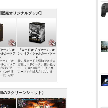
。
行販売オリジナルグッズ】
ヴァーミリオ
「ロード オブ ヴァーミリオ
シャルカードア
ン」オフィシャルカードケー
ム
ス
ヴァーミリオ
使い魔カードを収納できる大
ャルカードア
容量カードケース。使い魔カ
II仕様で登
ード（LoV III専用PR使い魔
LoV III
カード）が封入されている
ード）が封
 IIIのスクリーンショット】