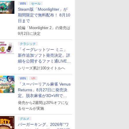
WIN
セール
Steam版「Moonlighter」が
期間限定で無料配布！ 8月10
日まで
続編「Moonlighter 2」の発売は
9月2日に決定
クラシック
「イーグレットツー ミニ」
新作追加ソフト発売決定。詳
細を公開するファミ通LIVEが
8月27日20時から配信
シリーズ累計100タイトルへ
7
7
7
8
8
8
7
9
9
9
10
10
10
WIN
VR
「スーパーリアル麻雀 Venus
Returns」8月27日に発売決
定。脱衣麻雀が3D×VRで復
活
7
7
7
7
8
8
8
8
9
9
9
9
10
10
10
10
発売から2週間は20%オフにな
るセールが実施
の巨人3
ense ワ
ントローラー ゲームパット Switch2
舞』蔵出
ファイアーエムブレム
テイクツー・インタラ
クスノキの番人(完全生
【ホリ公式】【任天堂
バンダイナムコエンタ
ミュージカル『刀剣乱
[Switch 2] ぽこ あ ポケモン エキスパンシ
Switch2 保護フィルム
【特典】ACE
OVA「カメレオン」
【楽天ブッ
【特典】グ
『映画 ラ
グルメ
(【早期購入
トローラ
S4 PS3 PC Steam プロコン スイッチ2コントロ
伝 夕紅の
万紫千紅
クティブ・ジャパン
産限定版)【Blu-ray】 [
ライセンス商品】 スプ
ーテインメント 【封入
舞』 ～静かなる夜半の
ンロード版）※3,200ポイントまでご利用可
スイッチ2 保護フィル
COMBAT 8: WINGS
【Blu-ray】
典】ファイ
フト・オート
ノ空女学院
バーガーキング、2026年“ワ
C)
メーカー純
チコントローラー pcコントローラ 連射コン
陣ー篇ー
【PS5】グランド・セ
東野圭吾 ]
ラトゥーン レイダース
特典付】【PS5】The
寝ざめ～【Blu-ray】 [
ム switch2 フィルム
OF THEVE(【早期購入
レム 万紫
ドインボッ
イドルクラブ