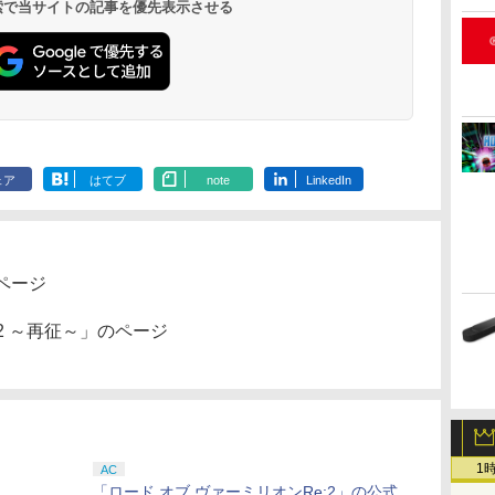
 検索で当サイトの記事を優先表示させる
ェア
はてブ
note
LinkedIn
ページ
:2 ～再征～」のページ
1
AC
「ロード オブ ヴァーミリオンRe:2」の公式