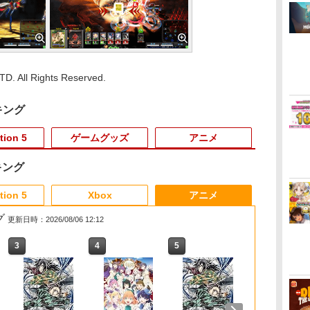
. All Rights Reserved.
キング
tion 5
ゲームグッズ
アニメ
キング
3
3
3
3
4
4
4
4
5
5
5
5
6
6
6
6
tion 5
Xbox
アニメ
グ
更新日時：2026/08/06 12:12
3
3
3
3
4
4
4
4
5
5
5
5
6
6
6
6
売日
庭
】
【8/05.8/10限定！お買
【特典】BLUE
【中古】ファイナルフ
機動戦士ガンダム
【特典】ドラゴンクエ
【特典】
ゲーム機 本体 脳を鍛
【BLU-R】超かぐや
【特典】ほの暮しの
【楽天ブックス限定特
ゲーム&ウオッチ スー
舞台『刀剣乱舞』蔵出
【特典】進撃
【中古】DualS
ワイヤレス コ
舞台『刀剣乱
バ
遊び
い物マラソン×5のつく
REFLECTION
ァンタジーIV
SEED FREEDOM(通常
ストVII Reimagined
STEINS;GATE
える大人の娯楽ゲーム
姫！ Blu-ray通常版
庭 switch2版(【初回
典+特典】SILENT
パーマリオブラザーズ
し映像集ー天伝 蒼空の
Switch2版
イヤレスコン
Switch1 P
し映像集ー无
ス
卓
]
日｜ポイント最大49.5
Quartet: 少女たちのキ
版)【Blu-ray】 [ 矢立
NintendoSwitch2版
RE:BOOT PS5版
4タイトル収録 HDMI
外付特典】切り取れる
HILL: Townfall(アクリ
兵 大坂冬の陣 篇ー
封入特典】DL
ー周辺機器(
ーラー スイッ
士ー大坂夏の