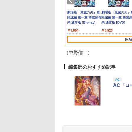
217
itch2 ガラスフィル
特典】DLC)
ルパズルブロック（キ
送日：2026年11月12
Garden Party』(特装
Edition ＋ ジャンボリ
フト｜Spike Chunsoft
コントローラー for
GEAR SOLID :
上 玩具 おもちゃ ゲ
000
321
￥9,980
￥8,329
￥8,580
￥7,882
￥5,740
￥1,218
￥2,960
￥7,900
￥6,080
￥3,500
￥3,280
スイッチ2 フィルム
ーホルダーチェーン
日、プレイ開始日：
限定版)【Blu-ray】 [
ーTV Switch 2【ポス
Dune:
Nintendo Switch 2 -
MASTER
ム 持ち運び ポータ
テンドープリペイ
イステーション ス
内正規品】
駿監督作品集
マリオカート ワールド
プレイステーション ス
Xbox プリペイドカー
ヤマトよ永遠に
スプラトゥーン レイダ
PlayStation 5 デジタ
Xbox プリペイドカー
劇場版「鬼滅の刃」無
スプラトゥーン レイ
Beast of
Xbox プリペイドカ
劇場版「鬼滅の刃」
ド 貼り付け キッ
付）)
2026年11月19日)(【初
矢立肇 ]
ト投函】
Awakening【PS5】
ブラック 【任天堂公
COLLECTION Vol.2
高齢者 シニア プレ
号 3000円|オンラ
チケット 15,000円
ustmaster スラス
-ray]
-Switch2
トアチケット 3,000円|
ド 2,000円 デジタルコ
REBEL3199 6 [Blu-
ース|オンラインコード
ル・エディション 日本
ド 10,000円 デジタルコ
限城編 第一章 猗窩座再
ース -Switch2
Reincarnation -PS5
ド 1,000円 デジタル
限城編 第一章 猗窩
バー Switch 2 本
回購入封入特典】ヴィ
ライセンス商品】送
[PS5版]★浅草マッ
ト 父親 祖父 おうち
コード版
ンラインコード版
スター TH8S シフ
オンラインコード版
ード 【旧 Xbox ギフト
ray]
版
語専用 Console
ード 【旧 Xbox ギフト
来 通常版 [Blu-ray]
【特典】プロダクト
ード 【旧 Xbox ギ
来 通常版 [DVD]
アクセサリー
ンテージ・バイスシテ
無料 国内2年保証
リジナル特典マイク
間 敬老の日 父の日 
,233
￥8,564
￥6,455
 - PC、PS4、
カード】 [オンライン
Language: Japanese
カード】 [オンライン
ード 封入
カード】 [オンライ
tendo Switch2 ケ
ィパック)
ファイバータオル付
フト 3ヶ月保証 EF-
000
,000
,141
￥3,000
￥2,000
￥8,760
￥5,832
￥55,000
￥10,000
￥3,964
￥7,286
￥1,000
￥3,523
、PS5 Pro、Xbox
コード]
only (CFI-2200B01)
コード]
コード]
 可 透明 ブルーラ
HO09
、Xbox Series X|S
 カット 99％
A
の高精度 H パター
ME
シフター
（中野信二）
編集部のおすすめ記事
AC
AC「ロ