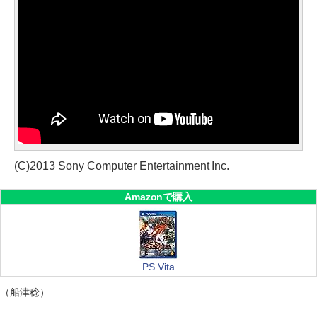
(C)2013 Sony Computer Entertainment Inc.
Amazonで購入
PS Vita
（船津稔）