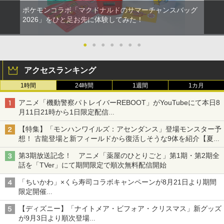
ポケモンコラボ「マクドナルドのサマーチャンスバッグ
2026」をひと足お先に体験してみた！
●
●
●
●
●
●
●
アクセスランキング
1時間
24時間
1週間
1カ月
アニメ「機動警察パトレイバーREBOOT」がYouTubeにて本日8
月11日21時から1日限定配信
8月14日にはU-NEXTで限定配信
【特集】「モンハンワイルズ：アセンダンス」登場モンスター予
想！ 古龍登場と新フィールドから復活しそうな9体を紹介【夏休
み特集2026】
第3期放送記念！ アニメ「薬屋のひとりごと」第1期・第2期全
話を「TVer」にて期間限定で順次無料配信開始
「ちいかわ」×くら寿司コラボキャンペーンが8月21日より期間
限定開催
オリジナルの湯呑みや寿司皿が景品に登場！
【ディズニー】「ナイトメア・ビフォア・クリスマス」新グッズ
が9月3日より順次登場