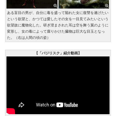
ある盲目の男が、自分に毒を盛って陥れた女に復讐を遂げたい
という欲望と、かつては愛したその女を一目見てみたいという
欲望故に魔物化した。研ぎ澄まされた耳は空を舞う翼のように
変形し、女の毒によって腐りかけた臓物は巨大な目玉となっ
た。（右は人間の頃の姿）
【「バジリスク」紹介動画】