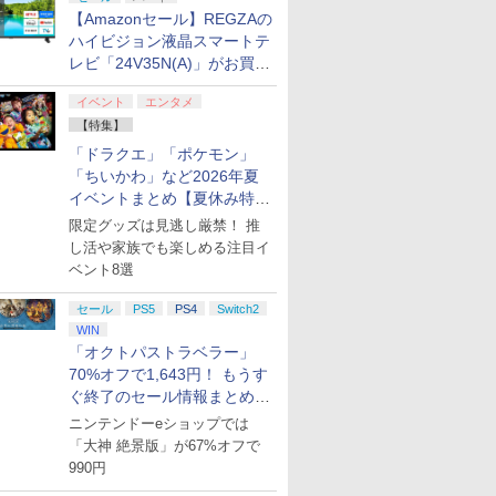
【Amazonセール】REGZAの
ハイビジョン液晶スマートテ
レビ「24V35N(A)」がお買い
得！
イベント
エンタメ
【特集】
「ドラクエ」「ポケモン」
「ちいかわ」など2026年夏
イベントまとめ【夏休み特
集】
限定グッズは見逃し厳禁！ 推
し活や家族でも楽しめる注目イ
ベント8選
セール
PS5
PS4
Switch2
WIN
「オクトパストラベラー」
70%オフで1,643円！ もうす
ぐ終了のセール情報まとめ
【8月8日更新】
ニンテンドーeショップでは
「大神 絶景版」が67%オフで
990円