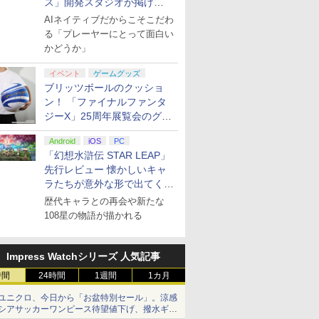
ス」開発スタジオが掲げ
る“AI活用の信念”とは？【講
AIネイティブだからこそこだわ
演レポート】
る「プレーヤーにとって面白い
かどうか」
イベント
ゲームグッズ
ブリッツボールのクッショ
ン！ 「ファイナルファンタ
ジーX」25周年展覧会のグッ
ズ情報が公開
Android
iOS
PC
「幻想水滸伝 STAR LEAP」
先行レビュー 懐かしいキャ
ラたちが意外な形で出てくる
シリーズ完全新作！
歴代キャラとの再会や新たな
108星の物語が描かれる
Impress Watchシリーズ 人気記事
時間
24時間
1週間
1カ月
ユニクロ、今日から「お盆特別セール」。涼感
シアサッカーワンピース待望値下げ、撥水ギア