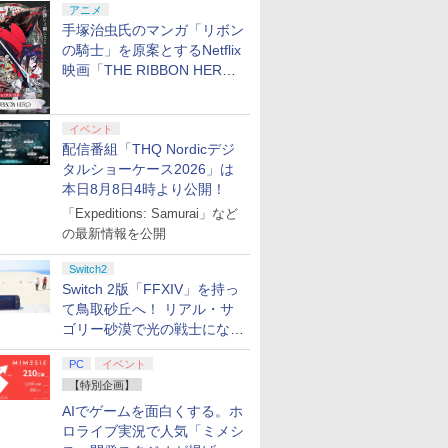
アニメ
手塚治虫氏のマンガ「リボン
の騎士」を原案とするNetflix
映画「THE RIBBON HERO
リボンヒーロー」本日配信開
始
イベント
配信番組「THQ Nordicデジ
タルショーケース2026」は
本日8月8日4時より公開！
「Expeditions: Samurai」など
の最新情報を公開
Switch2
Switch 2版「FFXIV」を持っ
て鳥取砂丘へ！ リアル・サ
ゴリー砂漠で光の戦士になっ
てみた
PC
イベント
【特別企画】
AIでゲームを面白くする。ホ
ロライブ実況で人気「ミメシ