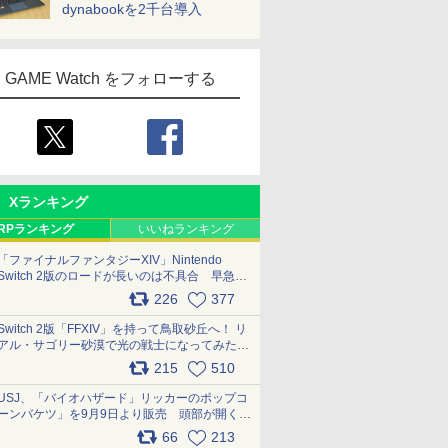
dynabookを2千台導入
GAME Watch をフォローする
Xランキング
RPランキング
いいねランキング
「ファイナルファンタジーXIV」Nintendo
Switch 2版のロードが長いのは不具合 早急に
アップデートできるよう対応中
226
377
pic.x.com/s9S3nRCAGa
Switch 2版「FFXIV」を持って鳥取砂丘へ！ リ
アル・サゴリー砂漠で光の戦士になってみた
pic.x.com/qyOfL2uv1n
215
510
USJ、「バイオハザード」リッカーのポップコ
ーンバケツ」を9月9日より販売 頭部が開く仕
組み。味は恐怖を堪のう「味噌フレーバー」
66
213
pic.x.com/81MuXGahVM