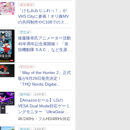
エンタメ
「けもみみりふれっ！」が
VHS Cityに参画！オリ曲MV
の共同制作やC108でのスペ
シャルコラボ広告を掲出
アニメ
後藤隆幸氏アニメーター活動
45年周年記念展開催！ 「攻
殻機動隊 S.A.C.」など生原
画、総作画監督修正が展示
イベント
「Way of the Hunter 2」正式
版が9月29日発売決定！
「THQ Nordic Digital
Showcase 2026」まとめ
セール
ハード
【Amazonセール】LGの
VESA Dual Mode対応ゲーミ
ングモニター「UltraGear
27G850A-B」がお買い得！
4K/240Hz・フルHD/480Hz対応
セール
ハード