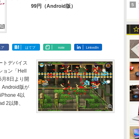
99円（Android版）
ェア
はてブ
note
LinkedIn
ートデバイス
ン「Hell
配信を5月8日より開
ndroid版が
Phone 4以
ad 2以降、