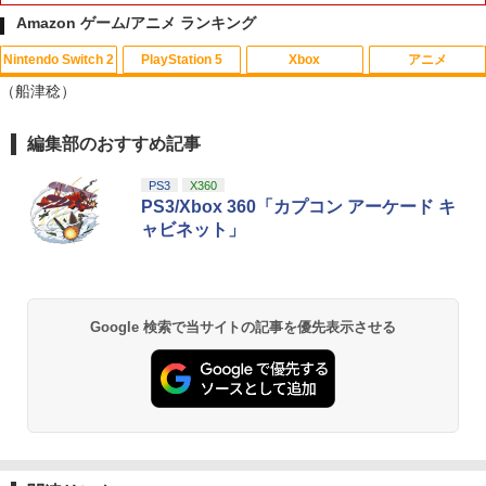
Amazon ゲーム/アニメ ランキング
Nintendo Switch 2
PlayStation 5
Xbox
アニメ
【中古】学園へヴン おかわりっ! ベスト
【中古】Blu-ray▼メアリーと秘密の王
1
1
（船津稔）
版
国 3D ブルーレイディスク 3D再生専用
レンタル落ち ケース無
￥350
編集部のおすすめ記事
スプラトゥーン レイダース|オンライン
PlayStation 5 デジタル・エディション
【純正品】Xbox ワイヤレス コントロー
【Amazon.co.jp限定】劇場版モノノ怪
1
1
1
1
￥971
コード版
日本語専用 Console Language: Japan
ラー + USB-C® ケーブル
第三章 蛇神 (Amazon.co.jp限定オリジ
ese only (CFI-2200B01)
ナル三方背収納ケース付きコレクション)
PS3
X360
(オリジナル特典:オリジナル巾着＋メー
￥5,832
￥8,300
PS3/Xbox 360「カプコン アーケード キ
NewスーパーマリオブラザーズWii ノコ
2
カー特典:【坤と離】二振りの剣、十翼よ
￥55,000
ャビネット」
ノコエアホッケー
劇場アニメ『ベルサイユのばら』 通常版
2
り来たる！スタジオ描き下ろしイラスト
【Blu-ray】 [ 池田理代子 ]
ボード付) [Blu-ray]
￥1,254
Xbox プリペイドカード 5,000円 デジタ
2
￥4,469
￥10,780
スプラトゥーン レイダース -Switch2
Beast of Reincarnation -PS5 【特典】
ルコード 【旧 Xbox ギフトカード】 [オ
2
2
プロダクトコード 封入
ンラインコード]
Google 検索で当サイトの記事を優先表示させる
￥6,455
【楽天ランキング1位入賞】自動タップ
3
￥7,286
￥5,000
機 オートクリッカー 連打装置 USB給電
劇場版「鬼滅の刃」無限城編 第一章 猗
2
【楽天ブックス限定先着特典】ゾンビラ
クリップ式 スマホ自動操作 日本語説明
3
窩座再来 通常版 [Blu-ray]
ンドサガLIVE～フランシュシュ ゆめぎ
書付き iPhone/Android対応 いいね/ゲ
んがフェスティバル～【Blu-ray】(アク
ーム周回/ライブ/推し活対応 (ブラック)
￥3,964
リルコースター) [ フランシュシュ ]
【純正品】Xbox ワイヤレス コントロー
3
Nintendo Switch 2(日本語・国内専用)
【純正品】ディスクドライブ(CFI-ZDD1
3
ラー (ロボット ホワイト)
3
￥1,380
J) PlayStation 5
￥9,900