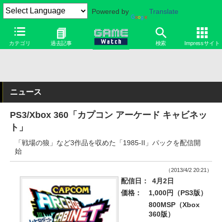
Powered by
Translate
カテゴリ
過去記事
検索
Impressサイト
ニュース
PS3/Xbox 360「カプコン アーケード キャビネッ
ト」
「戦場の狼」など3作品を収めた「1985-II」パックを配信開
始
（2013/4/2 20:21）
配信日：
4月2日
価格：
1,000円（PS3版）
800MSP（Xbox
360版）