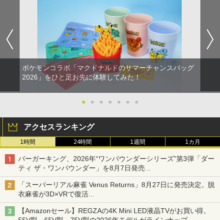
ポケモンコラボ「マクドナルドのサマーチャンスバッグ
2026」をひと足お先に体験してみた！
●
●
●
●
●
●
●
アクセスランキング
1時間
24時間
1週間
1カ月
バーガーキング、2026年“ワンパウンダーシリーズ”第3弾「ダー
ティ ザ・ワンパウンダー」を8月7日発売
「特製ガーリックマヨソース」を使用した超大型チーズバーガー
「スーパーリアル麻雀 Venus Returns」8月27日に発売決定。脱
衣麻雀が3D×VRで復活
発売から2週間は20%オフになるセールが実施
【Amazonセール】REGZAの4K Mini LED液晶TVがお買い得。
55V型、65V型、75V型の2026年モデルがラインナップ