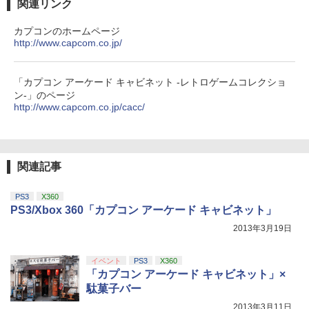
関連リンク
￥55,871
￥7,681
￥11,849
劇場版「鬼滅の刃」無限城編 第一章 猗
3
カプコンのホームページ
Nintendo Switch 2 背面 保護 フィルム
4
窩座再来 通常版 [DVD]
http://www.capcom.co.jp/
【楽天ブックス限定先着特典+早期予約
OverLay 抗菌 Brilliant for ニンテンドー
4
特典】ラブライブ！スーパースター!! Li
【純正品】Xbox 充電式バッテリー + US
Hydro Ag+ 抗菌 抗ウイルス 高光沢タイ
4
￥3,523
【純正品】DualSense ワイヤレスコン
ella! 7th LoveLive! ～Fly! MUSIC WOR
B-C ケーブル
ニンテンドープリペイド番号 9000円|オ
4
プ
4
トローラー ミッドナイト ブラック(CFI-
LD♪～ Blu-ray BOX【Blu-ray】(A4クリ
ンラインコード版
「カプコン アーケード キャビネット -レトロゲームコレクショ
ZCT2J01)
アファイル+アクリルキーホルダー11種
￥2,618
ン-」のページ
￥1,393
セット+B5ステッカーシートセット(2種1
http://www.capcom.co.jp/cacc/
￥9,000
セット)) [ Liella! ]
￥10,737
劇場版「鬼滅の刃」無限城編 第一章 猗
4
窩座再来 完全生産限定版 [Blu-ray]
￥24,750
Nintendo Switch 2 保護 フィルム Over
5
【純正品】Xbox ワイヤレス コントロー
ニンテンドープリペイド番号 5000円|オ
5
Lay Plus for ニンテンドー 液晶保護 ア
5
￥8,698
【純正品】DualSense ワイヤレスコン
ラー (カーボンブラック)
関連記事
ンラインコード版
5
ンチグレア 反射防止 非光沢 指紋防止
トローラー(CFI-ZCT2J)
新世紀GPX サイバーフォーミュラ BD A
￥8,020
5
￥5,000
￥1,045
PS3
X360
LL ROUNDS COLLECTION ～OVA Seri
￥10,737
PS3/Xbox 360「カプコン アーケード キャビネット」
es～【Blu-ray】 [ 金丸淳一 ]
【Amazon.co.jp限定】劇場版モノノ怪
5
2013年3月19日
第三章 蛇神 (オリジナル特典:オリジナル
￥30,800
巾着＋メーカー特典:【坤と離】二振りの
剣、十翼より来たる！スタジオ描き下ろ
イベント
PS3
X360
しイラストボード付) [DVD]
「カプコン アーケード キャビネット」×
駄菓子バー
￥8,800
2013年3月11日