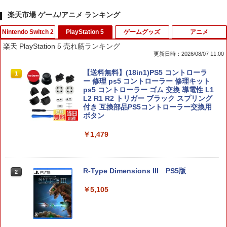
楽天市場 ゲーム/アニメ ランキング
Nintendo Switch 2
PlayStation 5
ゲームグッズ
アニメ
楽天 PlayStation 5 売れ筋ランキング
更新日時：2026/08/07 11:00
【 Nintendo Switch2 ケース対応 】Swi
【送料無料】(18in1)PS5 コントローラ
1
1
tch2用 ケース 専用収納ボックス フルセ
ー 修理 ps5 コントローラー 修理キット
ット対応ケース 防水ナイロン スイッチ
ps5 コントローラー ゴム 交換 導電性 L1
ケース 大容量 防水 防塵 耐衝撃 全面保護
L2 R1 R2 トリガー ブラック スプリング
ギフト 多機能ゲームケース ゲームカー
付き 互換部品PS5コントローラー交換用
ド収納可能 まとめ収納バッグ 大容量タ
ボタン
イプ
￥1,479
￥5,900
R-Type Dimensions III PS5版
2
スプラトゥーン レイダース
2
￥5,105
￥6,507