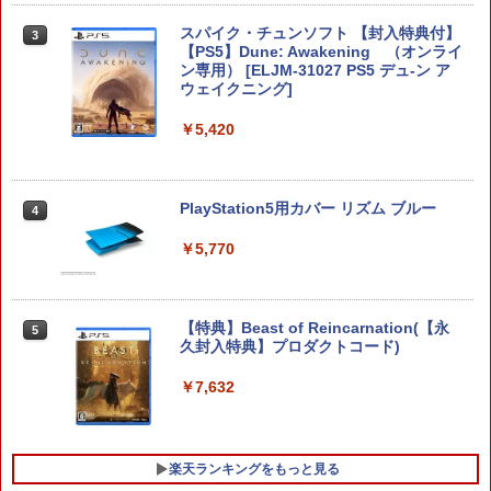
スパイク・チュンソフト 【封入特典付】
3
【中古】Switch2 星のカービィ ディス
【PS5】Dune: Awakening （オンライ
3
カバリー Nintendo Switch 2 Edit
ン専用） [ELJM-31027 PS5 デュ-ン ア
ion ＋ スターリーワールド (ニンテン
ウェイクニング]
ドースイッチ2)
￥5,420
￥6,778
PlayStation5用カバー リズム ブルー
4
【ダイヤ・プラチナ会員様限定！エント
4
リーでポイント10倍！】【メール便発
￥5,770
送】【新品】Nintendo Switch2 ゲーム
ソフト ヨッシーとフカシギの図鑑
￥6,797
【特典】Beast of Reincarnation(【永
5
久封入特典】プロダクトコード)
￥7,632
【新品】Nintendo Switch2ソフト ヨッ
5
シーとフカシギの図鑑【加納店】
￥6,800
楽天ランキングをもっと見る