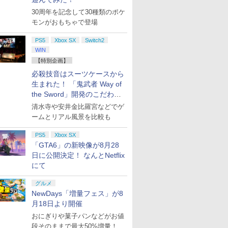
30周年を記念して30種類のポケ
モンがおもちゃで登場
PS5
Xbox SX
Switch2
WIN
【特別企画】
必殺技音はスーツケースから
生まれた！ 「鬼武者 Way of
the Sword」開発のこだわり
を目撃！
清水寺や安井金比羅宮などでゲ
ームとリアル風景を比較も
PS5
Xbox SX
「GTA6」の新映像が8月28
日に公開決定！ なんとNetflix
にて
グルメ
NewDays「増量フェス」が8
月18日より開催
おにぎりや菓子パンなどがお値
段そのままで最大50%増量！