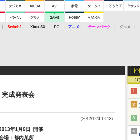
Switch2
Xbox SX
PC
アニメ
テーマパーク
グルメ
 Vita
3DS
アーケード
VR
1
ry」完成発表会
（2012/12/3 18:12）
2013年1月9日
開催
会場：都内某所