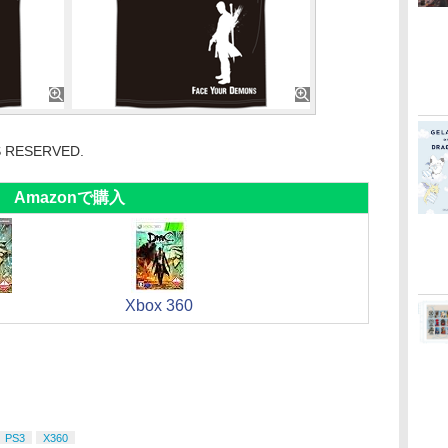
S RESERVED.
Amazonで購入
Xbox 360
PS3
X360