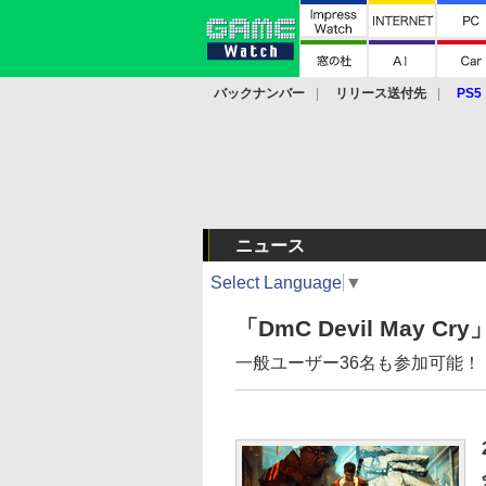
バックナンバー
リリース送付先
PS5
モバイル
eスポーツ
クラウド
PS
ニュース
Select Language
▼
「DmC Devil May C
一般ユーザー36名も参加可能！