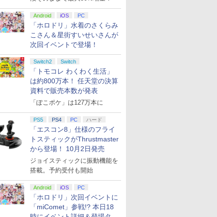
Android
iOS
PC
「ホロドリ」水着のさくらみ
こさん＆星街すいせいさんが
次回イベントで登場！
Switch2
Switch
「トモコレ わくわく生活」
は約800万本！ 任天堂の決算
資料で販売本数が発表
「ぽこポケ」は127万本に
PS5
PS4
PC
ハード
「エスコン8」仕様のフライ
トスティックがThrustmaster
から登場！ 10月2日発売
ジョイスティックに振動機能を
搭載。予約受付も開始
Android
iOS
PC
「ホロドリ」次回イベントに
「miComet」参戦!? 本日18
時にイベント詳細＆登場タレ