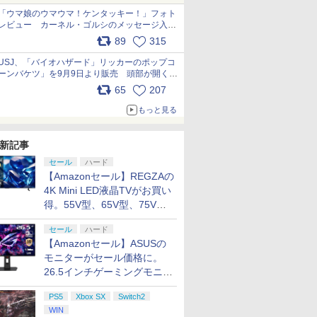
「ウマ娘のウマウマ！ケンタッキー！」フォト
レビュー カーネル・ゴルシのメッセージ入り
パッケージや描き下ろしトレカなどが登場
89
315
pic.x.com/PjnkR9vkXl
USJ、「バイオハザード」リッカーのポップコ
ーンバケツ」を9月9日より販売 頭部が開く仕
組み。味は恐怖を堪のう「味噌フレーバー」
65
207
pic.x.com/81MuXGahVM
もっと見る
新記事
セール
ハード
【Amazonセール】REGZAの
4K Mini LED液晶TVがお買い
得。55V型、65V型、75V型
の2026年モデルがラインナ
セール
ハード
ップ
【Amazonセール】ASUSの
モニターがセール価格に。
26.5インチゲーミングモニタ
ー「ROG Strix OLED
PS5
Xbox SX
Switch2
XG27ACDMS」限定モデルも
WIN
お買い得