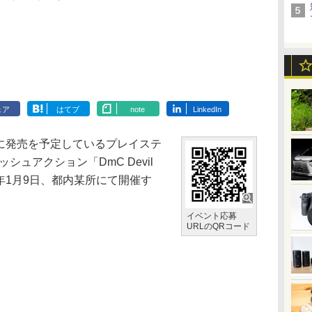
ェア
はてブ
note
LinkedIn
日に発売を予定しているプレイステ
リッシュアクション「DmC Devil
13年1月9日、都内某所にて開催す
イベント応募
URLのQRコード