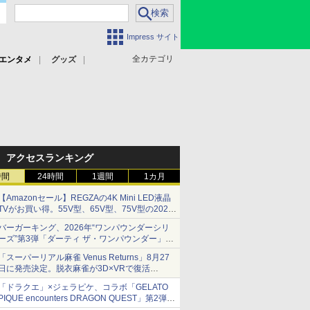
Impress サイト
全カテゴリ
エンタメ
グッズ
アクセスランキング
時間
24時間
1週間
1カ月
【Amazonセール】REGZAの4K Mini LED液晶
TVがお買い得。55V型、65V型、75V型の2026
年モデルがラインナップ
バーガーキング、2026年“ワンパウンダーシリ
ーズ”第3弾「ダーティ ザ・ワンパウンダー」を
8月7日発売
「スーパーリアル麻雀 Venus Returns」8月27
「特製ガーリックマヨソース」を使用した超大
日に発売決定。脱衣麻雀が3D×VRで復活
型チーズバーガー
発売から2週間は20%オフになるセールが実施
「ドラクエ」×ジェラピケ、コラボ「GELATO
PIQUE encounters DRAGON QUEST」第2弾が
本日発売