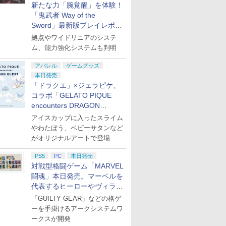
新たな力「腕覚醒」を体験！
「鬼武者 Way of the
Sword」最新版プレイレポー
ト
拠点やワイドリニアのシステ
ム、能力強化システムも判明
アパレル
ゲームグッズ
本日発売
「ドラクエ」×ジェラピケ、
コラボ「GELATO PIQUE
encounters DRAGON
QUEST」第2弾が本日発売
アイスカップに入ったスライム
やわたぼう、ベビーサタンなど
がオリジナルアートで登場
PS5
PC
本日発売
対戦型格闘ゲーム「MARVEL
闘魂」本日発売。マーベルを
代表するヒーローやヴィラン
たちが登場
「GUILTY GEAR」などの格ゲ
ーを手掛けるアークシステムワ
ークスが開発