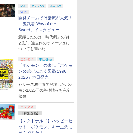
PS5
Xbox SX
Switch2
WIN
開発チームでは巌流が人気！
「鬼武者 Way of the
Sword」インタビュー
意識したのは「時代劇」の“静
と動”。過去作のオマージュに
ついても聞いた
エンタメ
本日発売
「ポケモン」の書籍「ポケモ
ン公式ぜんこく図鑑 1996-
2026」本日発売
シリーズ30年間で登場したポケ
モン1,025匹の基礎情報を完全
収録
エンタメ
【特別企画】
【マクドナルド】ハッピーセ
ット「ポケモン」を一足先に
遊んでみた！