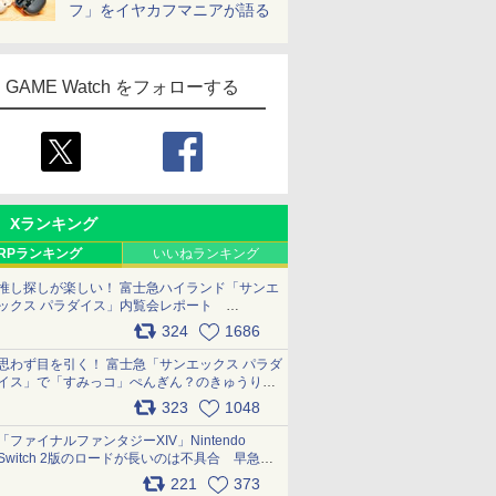
フ」をイヤカフマニアが語る
GAME Watch をフォローする
Xランキング
RPランキング
いいねランキング
推し探しが楽しい！ 富士急ハイランド「サンエ
ックス パラダイス」内覧会レポート
pic.x.com/p718c0QB0k
324
1686
思わず目を引く！ 富士急「サンエックス パラダ
イス」で「すみっコ」ぺんぎん？のきゅうりド
ッグを食べてみた イラストそのままのメニュ
323
1048
ー化に挑戦。これが意外にもおいしい
pic.x.com/Kgl04hZaeg
「ファイナルファンタジーXIV」Nintendo
Switch 2版のロードが長いのは不具合 早急に
アップデートできるよう対応中
221
373
pic.x.com/s9S3nRCAGa