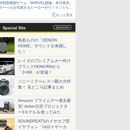
対戦型格闘ゲーム「MARVEL闘魂」本日発売。
アイスカップに入ったスライムやわたぼう、ベ
マーベルを代表するヒーローやヴィランたちが
ビーサタンなどがオリジナルアートで登場
登場
もっと見る
「GUILTY GEAR」などの格ゲーを手掛けるア
ークシステムワークスが開発
Special Site
鳥肌ものの「DENON
HOME」サウンドを体感し
た！
レイズのプレミアムカー向け
ブランドHOMURAから
「2×9R」が登場！
ソニーミラーレス一眼の大特
集！ 見どころ記事まとめ
Amazon プライムデー過去最
安! Anker注目プロジェクタ
ー3モデルを使ってみた
SOUNDPEATSのイヤカフ型
イヤフォン「UU2イヤーカ