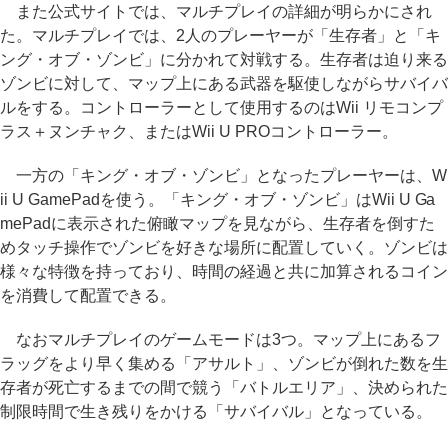
また公式サイトでは、マルチプレイの詳細が明らかにされ
た。マルチプレイでは、2人のプレーヤーが「生存者」と「キ
ング・オブ・ゾンビ」に分かれて対戦する。生存者は迫り来る
ゾンビに対して、マップ上にある武器を駆使しながらサバイバ
ルをする。コントローラーとして使用するのはWii リモコンプ
ラス＋ヌンチャク、またはWii U PROコントローラー。
一方の「キング・オブ・ゾンビ」となったプレーヤーは、W
ii U GamePadを使う。「キング・オブ・ゾンビ」はWii U Ga
mePadに表示された俯瞰マップを見ながら、生存者を倒すた
めタッチ操作でゾンビを好きな場所に配置していく。ゾンビは
様々な特徴を持っており、時間の経過と共に加算されるコイン
を消費して配置できる。
なおマルチプレイのゲームモードは3つ。マップ上にあるフ
ラッグをより早く集める「アサルト」、ゾンビが倒れた数を生
存者が死亡するまでの間で競う「バトルエリア」、決められた
制限時間で生き残りをかける「サバイバル」となっている。