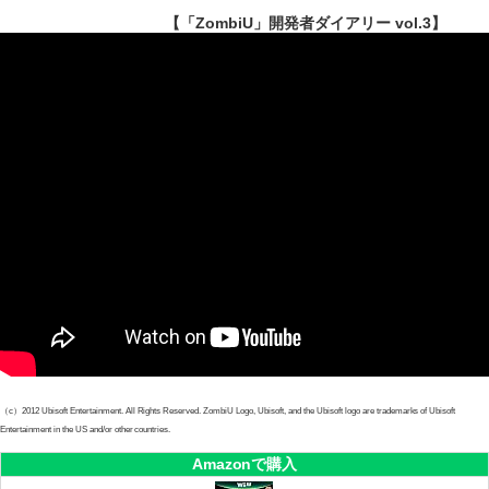
【「ZombiU」開発者ダイアリー vol.3】
（c）2012 Ubisoft Entertainment. All Rights Reserved. ZombiU Logo, Ubisoft, and the Ubisoft logo are trademarks of Ubisoft
Entertainment in the US and/or other countries.
Amazonで購入