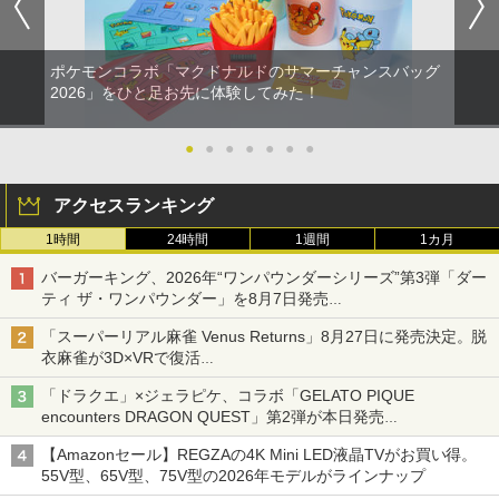
ポケモンコラボ「マクドナルドのサマーチャンスバッグ
2026」をひと足お先に体験してみた！
●
●
●
●
●
●
●
アクセスランキング
1時間
24時間
1週間
1カ月
バーガーキング、2026年“ワンパウンダーシリーズ”第3弾「ダー
ティ ザ・ワンパウンダー」を8月7日発売
「特製ガーリックマヨソース」を使用した超大型チーズバーガー
「スーパーリアル麻雀 Venus Returns」8月27日に発売決定。脱
衣麻雀が3D×VRで復活
発売から2週間は20%オフになるセールが実施
「ドラクエ」×ジェラピケ、コラボ「GELATO PIQUE
encounters DRAGON QUEST」第2弾が本日発売
アイスカップに入ったスライムやわたぼう、ベビーサタンなどが
【Amazonセール】REGZAの4K Mini LED液晶TVがお買い得。
オリジナルアートで登場
55V型、65V型、75V型の2026年モデルがラインナップ