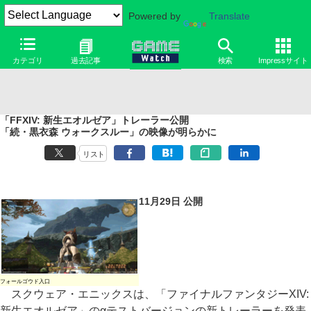
Powered by
Translate
カテゴリ
過去記事
検索
Impressサイト
「FFXIV: 新生エオルゼア」トレーラー公開
「続・黒衣森 ウォークスルー」の映像が明らかに
リスト
11月29日 公開
フォールゴウド入口
スクウェア・エニックスは、「ファイナルファンタジーXIV:
新生エオルゼア」のαテストバージョンの新トレーラーを発表