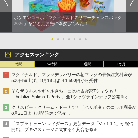
￥1,100
￥880
ポケモンコラボ「マクドナルドのサマーチャンスバッグ
【SQUARE ENIX】【中古品】スクウェ
機動戦士ガンダムSEED FREEDOM(通常
2
2026」をひと足お先に体験してみた！
2
ア・エニックス『ドラゴンクエストVII R
版)【Blu-ray】 [ 矢立肇 ]
eimagined』ELJM-30807 PS5 ゲームソ
3DO ファイアボール【新品】
2
フト 1週間保証【中古】
●
●
●
●
●
●
●
￥4,032
￥1,200
￥3,296
アクセスランキング
空飛ぶゆうれい船【Blu-ray】 [ 石ノ森章
3
1時間
24時間
1週間
1カ月
太郎 ]
Nintendo Switch2 専用 NGC+USB ハブ
3
[メール便OK]【新品】【PS5】メタファ
3
冷却ファン付き ゲームキューブコントロ
マクドナルド、マックデリバリーの朝マックの最低注文料金が
ー：リファンタジオ［PS5版］[在庫品]
￥4,400
ーラー 接続 USB ハブ スイッチ2 アクセ
500円値上げ。8月18日より1,500円から受付
サリー 周辺機器 SWITCH2 ◇AL-NS257
￥4,050
1【メール便】
そらザウルスやギャルきち、団長の吉野家Tシャツも！
「hololive Splash T-Party!」全Tシャツラインナップ公開＆オン
￥2,580
ライン販売開始
映画『THE FIRST SLAM DUNK』 STAN
4
クリスピー・クリーム・ドーナツと「ハリポタ」のコラボ商品が
DARD EDITION【4K ULTRA HD】（早
8月21日より期間限定で発売
【中古】PS5ソフト アサシン クリード
期予約特典なし） [ 井上雄彦 ]
4
組分け帽子ドーナツなど見た目も楽しい商品が登場
シャドウズ スタンダードエディション
「スプラトゥーン レイダース」更新データ「Ver.1.1.1」が配信
任天堂 amiibo マンタロー スプラトゥー
4
【佐々店】
￥5,280
ンシリーズ ※大量購入時には納期にお時
開始。ブキやステージに関する不具合を修正
間がかかる場合があります
￥5,000