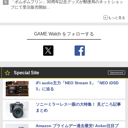
「ポムポムプリン」30周年記念グッズが郵便局のネットショッ
￥2,600
プにて受注販売開始
【特典】攻殻機動隊 SAC_2045 最後の
5
「おもちもちもちクッション」など今年だけの限定商品が登場
人間(特装限定版)【Blu-ray】(第1弾・第
もっと見る
【特典】METAL GEAR SOLID : MASTE
2弾キービジュアル使用ステッカーセッ
5
R COLLECTION Vol.2 PS5版(【早期購
ト(2枚1セット・袋入れ)) [ 士郎正宗 ]
Switch2 ケース レザーケース スイッチ2
5
入封入特典】DLCチラシ)
Nintendo 対応 スイッチ スイッチツー
GAME Watch をフォローする
￥5,535
シンプル ミニマル PUレザー 革 カバー
￥5,742
ポーチ ストラップ付属 オシャレ ソフト
収納 ガジェットケース クリスマス ギフ
ト プレゼント 送料無料
￥3,480
Special Site
iFi audio主力「NEO Stream 3」「NEO iDSD
3」に迫る
ソニーミラーレス一眼の大特集！ 見どころ記事
まとめ
Amazon プライムデー過去最安! Anker注目プ