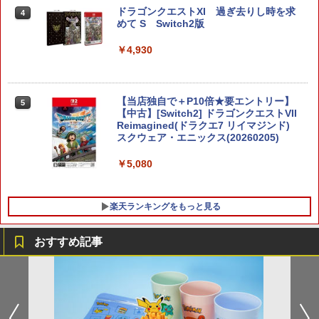
￥10,737
劇場版「鬼滅の刃」無限城編 第一章 猗
ドラゴンクエストXI 過ぎ去りし時を求
4
4
窩座再来 完全生産限定版 [Blu-ray]
めて S Switch2版
【純正品】Xbox Elite ワイヤレス コン
5
トローラー Series 2 Core Edition (ホワ
ニンテンドープリペイド番号 5000円|オ
5
￥8,698
￥4,930
【純正品】DualSense ワイヤレスコン
イト)
ンラインコード版
5
トローラー(CFI-ZCT2J)
￥18,500
￥5,000
￥10,737
【当店独自で＋P10倍★要エントリー】
5
【Amazon.co.jp限定】劇場版モノノ怪
【中古】[Switch2] ドラゴンクエストVII
5
第三章 蛇神 (オリジナル特典:オリジナル
Reimagined(ドラクエ7 リイマジンド)
巾着＋メーカー特典:【坤と離】二振りの
スクウェア・エニックス(20260205)
剣、十翼より来たる！スタジオ描き下ろ
しイラストボード付) [DVD]
￥5,080
￥8,800
楽天ランキングをもっと見る
おすすめ記事
[メール便OK]【新品】【PS5】CRYSTA
GBC用 レトロコレクションケース 5枚
【中古】アナと雪の女王 MovieNEX [ブ
1
1
1
R -クライスタ- ［PS5版］[在庫品]
ゲームボーイ ソフト ケース ゲーム 収納
ルーレイ+DVD+デジタルコピー（クラウ
ケース 高透明 簡単組立 PP素材 日本製 3
ド対応）+MovieNEXワールド] [Blu-ray]
Aカンパニー RCC-GBCASE-5P 【メー
￥2,560
ル便送料無料】