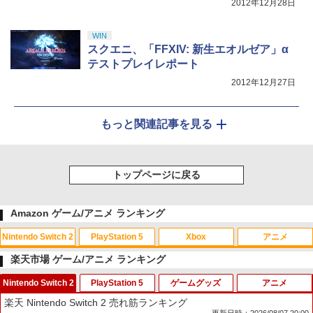
2012年12月28日
WIN
スクエニ、「FFXIV: 新生エオルゼア」α
テストプレイレポート
2012年12月27日
もっと関連記事を見る
トップページに戻る
Amazon ゲーム/アニメ ランキング
Nintendo Switch 2
PlayStation 5
Xbox
アニメ
楽天市場 ゲーム/アニメ ランキング
Nintendo Switch 2
PlayStation 5
ゲームグッズ
アニメ
スプラトゥーン レイダース|オンライン
PlayStation 5 デジタル・エディション
【純正品】Xbox ワイヤレス コントロー
【Amazon.co.jp限定】劇場版モノノ怪
1
1
1
1
楽天 Nintendo Switch 2 売れ筋ランキング
コード版
日本語専用 Console Language: Japan
ラー + USB-C® ケーブル
第三章 蛇神 (Amazon.co.jp限定オリジ