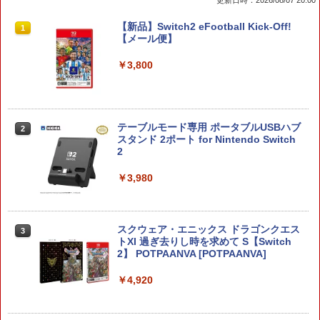
更新日時：2026/08/07 20:00
ese only (CFI-2200B01)
ナル三方背収納ケース付きコレクション)
(オリジナル特典:オリジナル巾着＋メー
￥5,832
￥8,300
【新品】Switch2 eFootball Kick-Off!
カー特典:【坤と離】二振りの剣、十翼よ
1
￥55,000
【メール便】
り来たる！スタジオ描き下ろしイラスト
ボード付) [Blu-ray]
￥3,800
【純正品】Xbox ワイヤレス コントロー
2
￥10,780
スプラトゥーン レイダース -Switch2
Beast of Reincarnation -PS5 【特典】
ラー (ロボット ホワイト)
2
2
プロダクトコード 封入
￥6,445
￥7,681
￥7,286
テーブルモード専用 ポータブルUSBハブ
2
劇場版「鬼滅の刃」無限城編 第一章 猗
2
スタンド 2ポート for Nintendo Switch
窩座再来 通常版 [Blu-ray]
2
【純正品】Xbox 充電式バッテリー + US
3
￥3,964
B-C ケーブル
￥3,980
Nintendo Switch 2(日本語・国内専用)
【純正品】ディスクドライブ(CFI-ZDD1
3
3
J) PlayStation 5
￥2,618
￥55,871
￥11,849
スクウェア・エニックス ドラゴンクエス
劇場版「鬼滅の刃」無限城編 第一章 猗
3
3
トXI 過ぎ去りし時を求めて S【Switch
窩座再来 通常版 [DVD]
2】 POTPAANVA [POTPAANVA]
【純正品】Xbox ワイヤレス コントロー
4
￥3,523
【純正品】DualSense ワイヤレスコン
ラー (カーボンブラック)
ニンテンドープリペイド番号 9000円|オ
4
4
￥4,920
トローラー ミッドナイト ブラック(CFI-
ンラインコード版
ZCT2J01)
￥8,020
￥9,000