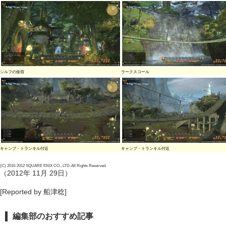
シルフの仮宿
ラークスコール
キャンプ・トランキル付近
キャンプ・トランキル付近
(C) 2010-2012 SQUARE ENIX CO., LTD. All Rights Reserved.
（2012年 11月 29日）
[Reported by 船津稔]
編集部のおすすめ記事