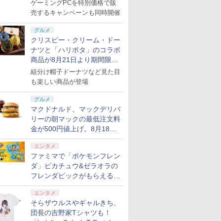
ゲーミングPCを特別価格で販
売するキャンペーンも同時開催
グルメ
クリスピー・クリーム・ドー
ナツと「ハリポタ」のコラボ
商品が8月21日より期間限定
で発売
組分け帽子ドーナツなど見た目
も楽しい商品が登場
グルメ
マクドナルド、マックデリバ
リーの朝マックの最低注文料
金が500円値上げ。8月18日
より1,500円から受付
エンタメ
ファミマで「ポケモンフレン
ダ」ピカチュウ&ゼラオラの
フレンダピックがもらえるキ
ャンペーン開催！
エンタメ
そらザウルスやギャルきち、
団長の吉野家Tシャツも！