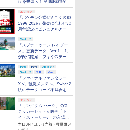
設を整備へ！ 第3期構想が公
開
エンタメ
「ポケモン公式ぜんこく図鑑
1996-2026」発売に合わせ30
周年記念のビジュアルアート
ブック3冊同時発売が決定
Switch2
「スプラトゥーン レイダー
ス」更新データ「Ver.1.1.1」
が配信開始。ブキやステージ
に関する不具合を修正
PS5
PS4
Xbox SX
Switch2
WIN
Mac
「ファイナルファンタジー
XIV」緊急メンテへ。Switch2
版のデータロード不具合を最
適化
エンタメ
「キングダム ハーツ」のス
テッカーセットが映画「ト
イ・ストーリー5」の入場特
典として配布決定！
本日8月7日より先着・数量限定