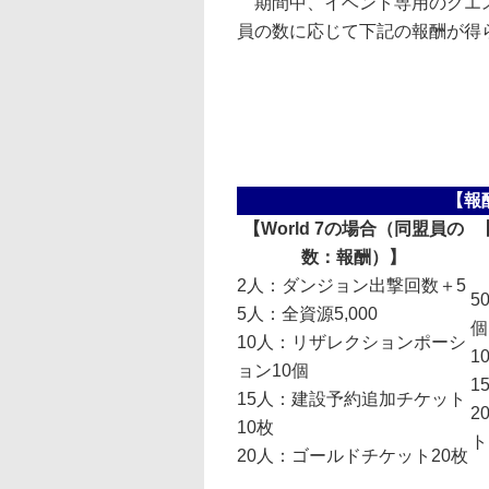
期間中、イベント専用のクエ
員の数に応じて下記の報酬が得
【報
【World 7の場合（同盟員の
数：報酬）】
2人：ダンジョン出撃回数＋5
5
5人：全資源5,000
個
10人：リザレクションポーシ
1
ョン10個
1
15人：建設予約追加チケット
2
10枚
ト
20人：ゴールドチケット20枚