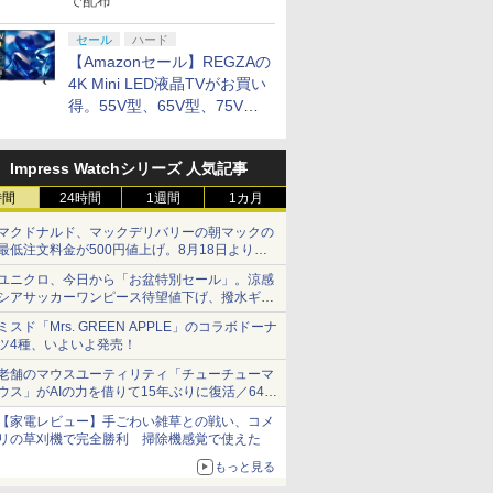
で配布
セール
ハード
【Amazonセール】REGZAの
4K Mini LED液晶TVがお買い
得。55V型、65V型、75V型
の2026年モデルがラインナ
ップ
Impress Watchシリーズ 人気記事
時間
24時間
1週間
1カ月
マクドナルド、マックデリバリーの朝マックの
最低注文料金が500円値上げ。8月18日より
1,500円から受付
ユニクロ、今日から「お盆特別セール」。涼感
シアサッカーワンピース待望値下げ、撥水ギア
ショーツは1990円に
ミスド「Mrs. GREEN APPLE」のコラボドーナ
ツ4種、いよいよ発売！
老舗のマウスユーティリティ「チューチューマ
ウス」がAIの力を借りて15年ぶりに復活／64bit
化、Windows 10/11、「Chrome」も走り回
【家電レビュー】手ごわい雑草との戦い、コメ
る。復活記念で2026年末まで500円
リの草刈機で完全勝利 掃除機感覚で使えた
もっと見る