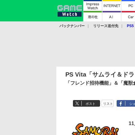
バックナンバー
リリース送付先
PS5
モバイル
eスポーツ
クラウド
PS
PS Vita「サムライ＆ド
「フレンド招待機能」＆「魔獣
ポスト
リスト
シ
1