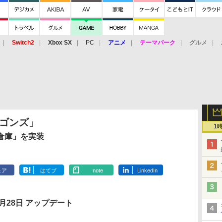
Switch2
Xbox SX
PC
アニメ
テーマパーク
グルメ
 Vita
3DS
アーケード
VR
ラゴンズ」
1
倉庫」を実装
ェア
はてブ
note
LinkedIn
1月28日 アップデート