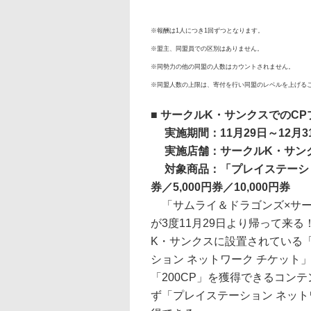
※報酬は1人につき1回ずつとなります。
※盟主、同盟員での区別はありません。
※同勢力の他の同盟の人数はカウントされません。
※同盟人数の上限は、寄付を行い同盟のレベルを上げる
■ サークルK・サンクスでのC
実施期間：11月29日～12月3
実施店舗：サークルK・サン
対象商品：「プレイステーション 
券／5,000円券／10,000円券
「サムライ＆ドラゴンズ×サー
が3度11月29日より帰って来
K・サンクスに設置されている
ション ネットワーク チケット
「200CP」を獲得できるコン
ず「プレイステーション ネット