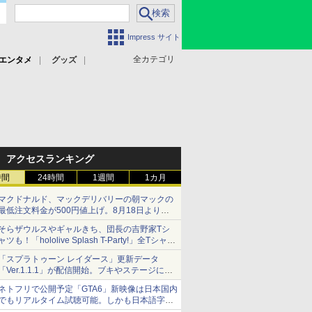
Impress サイト
全カテゴリ
エンタメ
グッズ
アクセスランキング
時間
24時間
1週間
1カ月
マクドナルド、マックデリバリーの朝マックの
最低注文料金が500円値上げ。8月18日より
1,500円から受付
そらザウルスやギャルきち、団長の吉野家Tシ
ャツも！「hololive Splash T-Party!」全Tシャツ
ラインナップ公開＆オンライン販売開始
「スプラトゥーン レイダース」更新データ
「Ver.1.1.1」が配信開始。ブキやステージに関
する不具合を修正
ネトフリで公開予定「GTA6」新映像は日本国内
でもリアルタイム試聴可能。しかも日本語字幕
付き