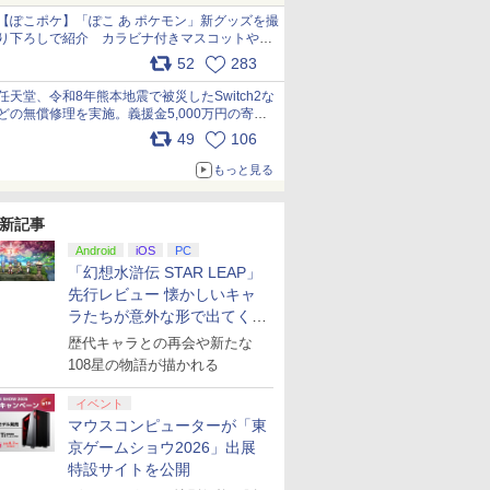
【ぽこポケ】「ぽこ あ ポケモン」新グッズを撮
り下ろしで紹介 カラビナ付きマスコットやス
クエアポーチが仲間入り
52
283
pic.x.com/XmVAgBxaW5
任天堂、令和8年熊本地震で被災したSwitch2な
どの無償修理を実施。義援金5,000万円の寄付
も発表 pic.x.com/BAYsMfUfUC
49
106
もっと見る
新記事
Android
iOS
PC
「幻想水滸伝 STAR LEAP」
先行レビュー 懐かしいキャ
ラたちが意外な形で出てくる
シリーズ完全新作！
歴代キャラとの再会や新たな
108星の物語が描かれる
イベント
マウスコンピューターが「東
京ゲームショウ2026」出展
特設サイトを公開