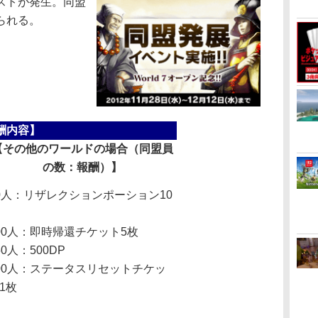
ストが発生。同盟
られる。
酬内容】
【その他のワールドの場合（同盟員
の数：報酬）】
0人：リザレクションポーション10
00人：即時帰還チケット5枚
50人：500DP
00人：ステータスリセットチケッ
1枚