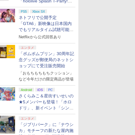
「hololive Splash T-Party!」
全Tシャツラインナップ公開
PS5
Xbox SX
＆オンライン販売開始
ネトフリで公開予定
「GTA6」新映像は日本国内
でもリアルタイム試聴可能。
しかも日本語字幕付き
Netflixから公式回答あり
エンタメ
「ポムポムプリン」30周年記
念グッズが郵便局のネットシ
ョップにて受注販売開始
「おもちもちもちクッション」
など今年だけの限定商品が登場
Android
iOS
PC
さくらみこ＆星街すいせいの
★5メンバーも登場！「ホロ
ドリ」、新イベント「シンク
ロする夏のスパークル」がス
エンタメ
タート
「ジブリパーク」に「ナウシ
カ」モチーフの新たな屋内施