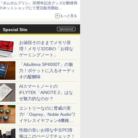
「ポムポムプリン」30周年記念グッズが郵便局
Netflixから公式回答あり
のネットショップにて受注販売開始
「おもちもちもちクッション」など今年だけの
もっと見る
限定商品が登場
Special Site
お値段そのままでメモリ倍
増！メモリ32GBの「お得な
ゲーミングノート」
「A&ultima SP4000T」の魅
力！ポケットに入るオーディ
オの醍醐味
AIスマートノートの
iFLYTEK「AINOTE 2」はな
ぜ魅力的なのか？
エントリーなのに脅威の実
力!「Osprey」Noble Audioワ
イヤレスイヤフォン4機種を
一気に聴く
性能の良いお得な中古PC情
報はこのページでチェック！