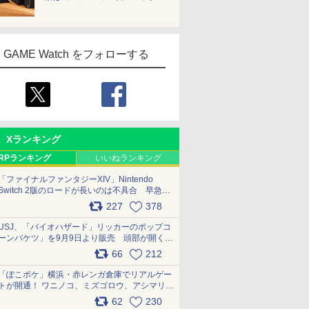
GAME Watch をフォローする
Xランキング
RPランキング
いいねランキング
「ファイナルファンタジーXIV」Nintendo
Switch 2版のロードが長いのは不具合 早急に
アップデートできるよう対応中
227
378
pic.x.com/s9S3nRCAGa
USJ、「バイオハザード」リッカーのポップコ
ーンバケツ」を9月9日より販売 頭部が開く仕
組み。味は恐怖を堪のう「味噌フレーバー」
66
212
pic.x.com/81MuXGahVM
「ぽこポケ」横浜・赤レンガ倉庫でリアルゲー
トが開通！ ワニノコ、ミズゴロウ、アシマリ登
場シーンをレポート pic.x.com/LDgEByVl6D
62
230