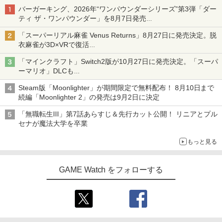
SanDisk microSD Express Card 256G
NewスーパーマリオブラザーズWii ノコ
3
3
バーガーキング、2026年“ワンパウンダーシリーズ”第3弾「ダー
B for Nintendo Switch 2 BEE-A-SD01
ノコエアホッケー
￥4,356
ティ ザ・ワンパウンダー」を8月7日発売
A
Xbox プリペイドカード 5,000円 デジタ
「特製ガーリックマヨソース」を使用した超大型チーズバーガー
4
【中古】PS5 FINAL FANTASY XVI
￥1,218
3
『映画 ラブライブ！蓮ノ空女学院スクー
4
ルコード 【旧 Xbox ギフトカード】 [オ
「スーパーリアル麻雀 Venus Returns」8月27日に発売決定。脱
￥8,978
ルアイドルクラブ Bloom Garden Part
ンラインコード]
衣麻雀が3D×VRで復活
￥2,735
y』Blu-ray（特装限定版）
発売から2週間は20%オフになるセールが実施
パウ・パトロール シーズン3 DVD-BOX
4
「マインクラフト」Switch2版が10月27日に発売決定。「スーパ
￥5,000
【DVD】
￥8,589
【中古】PCエンジンスーパーCDソフト
4
ーマリオ」DLCも
【ホリ公式】【任天堂ライセンス商品】
ときめきメモリアル
4
Switch版からのアップグレードも可能に
スプラトゥーン レイダース ワイヤレス
￥4,356
Steam版「Moonlighter」が期間限定で無料配布！ 8月10日まで
ホリパッド TURBO for Nintendo Switc
￥1,470
続編「Moonlighter 2」の発売は9月2日に決定
【純正品】Xbox ワイヤレス コントロー
5
PlayStation Link USBアダプター
h 2 おすすめ Switch スイッチ コントロ
4
劇場版「鬼滅の刃」無限城編 第一章 猗
5
ラー (ロボット ホワイト)
ーラー 無線 連射 連射ホールド 連射機能
窩座再来 完全生産限定版 [DVD]
「無職転生III」第7話あらすじ＆先行カット公開！ リニアとプル
背面ボタン 充電 スプラレイダース スプ
￥3,480
セナが魔法大学を卒業
￥7,681
ラ
ヴァイオレット・エヴァーガーデン オー
5
￥7,828
ケストラコンサート2021【Blu-ray】 [
【中古】PCエンジンスーパーCDソフト
5
もっと見る
￥8,980
(アニメーション) ]
スーパーリアル麻雀PIVカスタム
【中古】 オクトパストラベラー0／PS5
5
￥5,661
￥1,870
GAME Watch をフォローする
￥3,872
【新品・送料無料】任天堂 Nintendo sw
5
itch2 ソフト マリオカートワールド BEE
-P-AAAAA
￥9,300