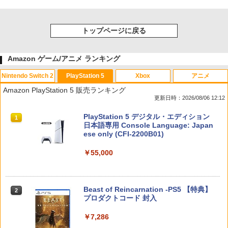
トップページに戻る
Amazon ゲーム/アニメ ランキング
Nintendo Switch 2
PlayStation 5
Xbox
アニメ
Amazon PlayStation 5 販売ランキング
更新日時：2026/08/06 12:12
スプラトゥーン レイダース|オンライン
PlayStation 5 デジタル・エディション
1
1
コード版
日本語専用 Console Language: Japan
ese only (CFI-2200B01)
￥5,832
￥55,000
スプラトゥーン レイダース -Switch2
Beast of Reincarnation -PS5 【特典】
2
2
プロダクトコード 封入
￥6,455
￥7,286