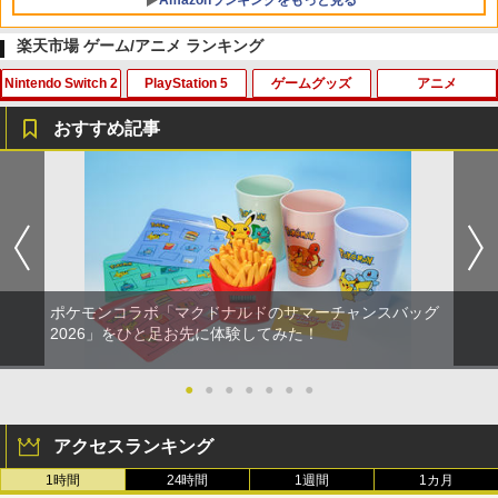
Amazonランキングをもっと見る
楽天市場 ゲーム/アニメ ランキング
Nintendo Switch 2
PlayStation 5
ゲームグッズ
アニメ
Xbox プリペイドカード 10,000円 デジ
劇場版「鬼滅の刃」無限城編 第一章 猗
1
1
タルコード 【旧 Xbox ギフトカード】
窩座再来 通常版 [Blu-ray]
おすすめ記事
[オンラインコード]
￥3,964
【特典】進撃の巨人3 Switch2版(【早
[メール便OK]【新品】【PS5】アローン
【中古】PCE デビュー 誕生
タミヤ 楽しい工作シリーズ No.108 タン
1
1
1
1
￥10,000
期購入封入特典】DLC)
イン ザ ダーク[お取寄せ品]
ク工作基本セット 70108 送料無料
￥650
￥8,518
￥1,920
￥1,813
劇場版「鬼滅の刃」無限城編 第一章 猗
Xbox プリペイドカード 1,000円 デジタ
2
2
窩座再来 通常版 [DVD]
ルコード 【旧 Xbox ギフトカード】 [オ
ンラインコード]
ポケモンコラボ「マクドナルドのサマーチャンスバッグ
【中古】【未使用品】映画『F1／エフワ
￥3,523
2
コーエーテクモゲームス 【封入特典付】
＼20%OFF★在庫処分／【最新型】PS5
3.5インチ レトロハンドヘルドゲームコ
ン』 [純正ブルーレイ＋純正ケース]
2
2
2
2026」をひと足お先に体験してみた！
￥1,000
【Switch2】進撃の巨人3 通常版 [POT-P
収納ケース 専用カバー PS5リモートプレ
ンソール R36S 保護フィルム OverLay B
-ABA7A NSW2 シンゲキノキョジン 3 ツ
ーヤー SONY PlayStation Portal コント
rilliant 液晶保護 指紋がつきにくい 指紋
￥1,980
ウジョウ]
ローラー用 ガラスフィルム付き 強化ガ
防止 高光沢
●
●
●
●
●
●
●
ラス 保護ケース ハードケース 収納バッ
劇場版「鬼滅の刃」無限城編 第一章 猗
3
【純正品】Xbox ワイヤレス コントロー
3
グ 軽量 手提げかばん 液晶保護高透過率
￥8,710
￥870
窩座再来 完全生産限定版 [Blu-ray]
ラー + USB-C® ケーブル
キズ 飛散防止
アクセスランキング
パウ・パトロール シーズン4 DVD-BOX
￥8,698
3
￥8,300
1時間
24時間
1週間
1カ月
￥2,380
【DVD】