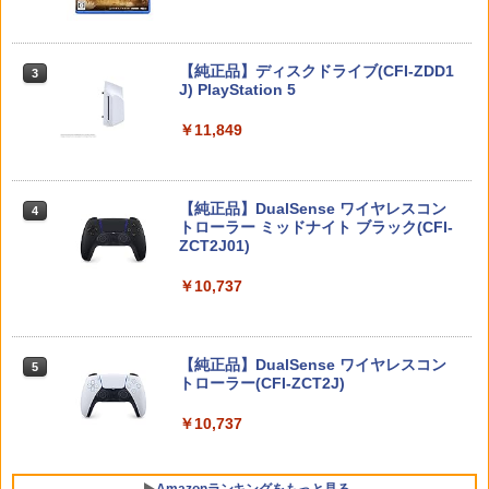
Nintendo Switch 2(日本語・国内専用)
【純正品】ディスクドライブ(CFI-ZDD1
3
3
J) PlayStation 5
￥55,603
￥11,849
【純正品】DualSense ワイヤレスコン
ニンテンドープリペイド番号 9000円|オ
4
4
トローラー ミッドナイト ブラック(CFI-
ンラインコード版
ZCT2J01)
￥9,000
￥10,737
ニンテンドープリペイド番号 5000円|オ
5
【純正品】DualSense ワイヤレスコン
ンラインコード版
5
トローラー(CFI-ZCT2J)
￥5,000
￥10,737