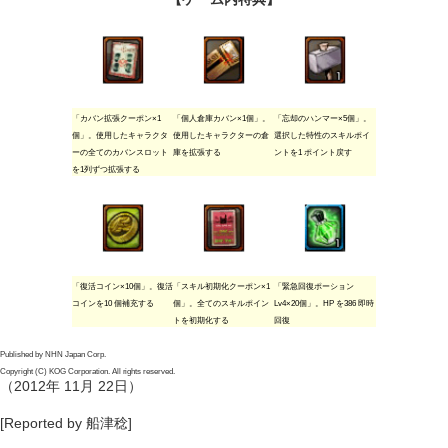
「カバン拡張クーポン×1
「個人倉庫カバン×1個」。
「忘却のハンマー×5個」。
個」。使用したキャラクタ
使用したキャラクターの倉
選択した特性のスキルポイ
ーの全てのカバンスロット
庫を拡張する
ントを1 ポイント戻す
を1列ずつ拡張する
「復活コイン×10個」。復活
「スキル初期化クーポン×1
「緊急回復ポーション
コインを10 個補充する
個」。全てのスキルポイン
Lv4×20個」。HP を386 即時
トを初期化する
回復
Published by NHN Japan Corp.
Copyright (C) KOG Corporation. All rights reserved.
（2012年 11月 22日）
[Reported by 船津稔]