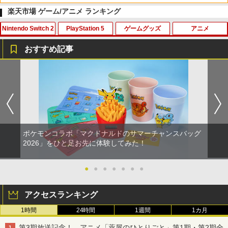
楽天市場 ゲーム/アニメ ランキング
Nintendo Switch 2
PlayStation 5
ゲームグッズ
アニメ
劇場版「鬼滅の刃」無限城編 第一章 猗
1
窩座再来 通常版 [Blu-ray]
おすすめ記事
￥3,982
Nintendo Switch 2 オールインボックス
【特典】Marvel’s Wolverine(【早期購
【中古】「俺の妹がこんなに可愛いわけ
ゾンビランドサガLIVE～フランシュシュ
1
1
1
1
入封入特典】DLC)
がない ポータブル」ずっとこのまま♪パ
ゆめぎんがフェスティバル～【Blu-ra
ック( 特典なし ) - PSP
y】 [ (V.A.) ]
￥9,073
￥7,620
￥549
￥7,920
劇場版「鬼滅の刃」無限城編 第一章 猗
2
窩座再来 通常版 [DVD]
Nintendo Switch2 ケース EVA キャリン
ポケモンコラボ「マクドナルドのサマーチャンスバッグ
2
￥3,523
グケース 耐衝撃 大容量収納 Switch 保護
コーエーテクモゲームス 【封入特典付】
【中古】メガドライブソフト ヴァーミリ
舞台「文豪とアルケミスト 余計者ノ挽
2
2026」をひと足お先に体験してみた！
2
2
ケース 収納バッグ ニンテンドー スイッ
【PS5】三國志14 with パワーアップキ
オン
歌」【Blu-ray】 [ 平野良 ]
チ2 収納バッグ キャリーケース 保護 ゲ
ット Complete Edition [ELJM-30995 P
ームカード
S5 サンゴクシ14 PK コンプリ-トエディ
●
●
●
●
●
●
●
￥900
￥8,006
ション]
【Amazon.co.jp限定】劇場版モノノ怪
3
￥1,078
第三章 蛇神 (Amazon.co.jp限定オリジ
アクセスランキング
￥8,220
ナル三方背収納ケース付きコレクション)
(オリジナル特典:オリジナル巾着＋メー
『劇場版ハイキュー!! ゴミ捨て場の決
3
1時間
24時間
1週間
1カ月
カー特典:【坤と離】二振りの剣、十翼よ
任天堂 『とびだせ どうぶつの森 amiibo
戦』 豪華版【Blu-ray】 [ 古舘春一 ]
3
ホリ 【Switch2】マリオカートレーシン
り来たる！スタジオ描き下ろしイラスト
+』amiiboカード【サンリオキャラクタ
3
第3期放送記念！ アニメ「薬屋のひとりごと」第1期・第2期全