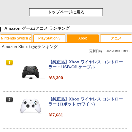
トップページに戻る
Amazon ゲーム/アニメ ランキング
Nintendo Switch 2
PlayStation 5
Xbox
アニメ
Amazon Xbox 販売ランキング
更新日時：2026/08/09 18:12
スプラトゥーン レイダース|オンライン
PlayStation 5 デジタル・エディション
【純正品】Xbox ワイヤレス コントロー
1
1
1
コード版
日本語専用 Console Language: Japan
ラー + USB-C® ケーブル
ese only (CFI-2200B01)
￥5,832
￥8,300
￥55,000
【純正品】Xbox ワイヤレス コントロー
2
スプラトゥーン レイダース -Switch2
Beast of Reincarnation -PS5 【特典】
ラー (ロボット ホワイト)
2
2
プロダクトコード 封入
￥6,447
￥7,681
￥7,286