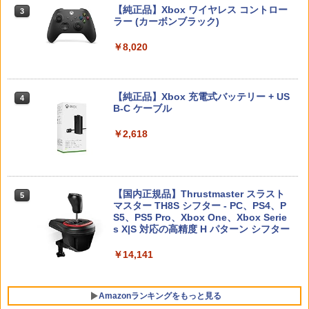
【純正品】Xbox ワイヤレス コントロー
3
ラー (カーボンブラック)
Nintendo Switch 2(日本語・国内専用)
【純正品】ディスクドライブ(CFI-ZDD1
3
3
J) PlayStation 5
￥8,020
￥55,491
￥11,849
【純正品】Xbox 充電式バッテリー + US
4
B-C ケーブル
【純正品】DualSense ワイヤレスコン
ニンテンドープリペイド番号 9000円|オ
4
4
トローラー ミッドナイト ブラック(CFI-
ンラインコード版
￥2,618
ZCT2J01)
￥9,000
￥10,737
【国内正規品】Thrustmaster スラスト
5
マスター TH8S シフター - PC、PS4、P
ニンテンドープリペイド番号 5000円|オ
5
【純正品】DualSense ワイヤレスコン
S5、PS5 Pro、Xbox One、Xbox Serie
ンラインコード版
5
トローラー(CFI-ZCT2J)
s X|S 対応の高精度 H パターン シフター
￥5,000
￥10,737
￥14,141
Amazonランキングをもっと見る