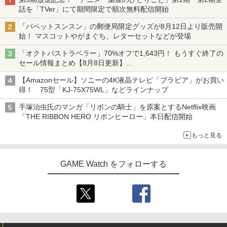
グホイール for Nintendo Switch2 [NSX
ボード付) [Blu-ray]
【特典】進撃の巨人3 PS5版(【早期購
ーズコラボ】 [NVL-E-ME2B アミーボカ
3
￥8,030
話を「TVer」にて期間限定で順次無料配信開始
-122]
入封入特典】DLC)
ード サンリオコラボ]
￥10,780
「パペットスンスン」の郵便局限定グッズが8月12日より販売開
￥9,660
￥8,228
￥330
始！ マスコットやがまぐち、レターセットなどが登場
ゴールデンカムイ 第十五巻(初回限定版)
4
【Blu-ray】 [ 野田サトル ]
「オクトパストラベラー」70%オフで1,643円！ もうすぐ終了の
劇場版「鬼滅の刃」無限城編 第一章 猗
4
セール情報まとめ【8月8日更新】
任天堂 ［Switch2］ Nintendo Switch2
窩座再来 完全生産限定版 [Blu-ray]
【中古】ONE PIECE 海賊無双4
4
4
￥8,408
ニンテンドーeショップでは「大神 絶景版」が67%オフで990円
【特典】EA SPORTS FC 27 PS5版
Proコントローラー スイッチ2 プロコン
4
【Amazonセール】ソニーの4K液晶テレビ「ブラビア」がお買い
(【先着購入封入特典】DLC引換コード)
トローラー プロコン BEE-A-FSSKA
￥8,698
￥1,981
得！ 75型「KJ-75X75WL」などラインナップ
￥8,329
￥9,890
手塚治虫氏のマンガ「リボンの騎士」を原案とするNetflix映画
舞台「忍たま乱太郎」～みんなニコニ
5
「THE RIBBON HERO リボンヒーロー」本日配信開始
コ、はい、どうぞ!の段～【Blu-ray】 [
『映画 ラブライブ！蓮ノ空女学院スクー
早川維織 ]
5
もっと見る
ルアイドルクラブ Bloom Garden Part
Switch2 ケース 即納 パステルカラー か
【特典】KINGDOM HEARTS Collectio
5
5
【特典】STRANGER THAN HEAVEN
y』Blu-ray（特装限定版）
わいい Nintendo スイッチ2 対応 スイッ
n [I~III] Switch2版(【Switch2版購入封
5
￥8,580
(【先着購入封入特典】DLC 武器「ド
チ スイッチツー ニンテンドー カバー ポ
入特典】キーブレード「LONG NIGHT
ス・影切」)
GAME Watch をフォローする
ーチ ストラップ 新型 ジョイコン ソフト
(ロングナイト)」)
￥8,589
ケーブル 収納可能 クリスマス ギフト プ
レゼント 送料無料
￥8,415
￥9,900
￥2,100