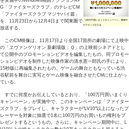
を実施中のWindows格闘アクションRP
G「ファイターズクラブ」のテレビCM
「ファイターズクラブ マジヤバイ篇」
を、11月23日から12月4日まで関東圏で
「100万円買いまくりキャンペーン」開催中
のテロップが入る
放送する。
このCM映像は、11月17日より全国17箇所の劇場にて上映中
の「ヱヴァンゲリオン 新劇場版：Ｑ」の上映前シネアドとし
て公開中のプロモーションビデオを編集したもの。同プロモー
ションビデオを制作した映像作家の清水憲一郎氏の手により、
15秒版に再編集されたもの。ゲームの舞台ともなっている渋
谷駅前を舞台に実写とゲーム映像を融合させたCMに仕上がっ
ている。
すでに何度かお伝えしているとおり、「100万円買いまくり
キャンペーン」が実施中で、このキャンペーンは「ファイター
ズクラブ」をプレイし、キャラクターが“LV10”以上になったプ
レーヤーを対象に抽選で1名に100万円のお買いもの権利をプ
レゼントするというもの。さらに、キャンペーン期間中に、L