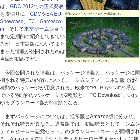
は、
GDC 2012での正式発表
を皮切りに、
GDC
や
EA EU
特典のひとつ「シムシティ＆ヒーロー悪党セット」
Showcase
、
E3
、
Gamesco
m
、そして
東京ゲームショウ
まで定期的に紹介してきてい
るが、日本語版についてまと
まった情報が公開されたのは
今回が初めてだ。
特典のひとつ「都市セット（フランス）」
今回公開された情報は、パッケージ情報と、パッケージに同
梱される特典の内容について。「シムシティ」日本語版では4
種類のパッケージが用意される。欧米で“PC Physical”と呼ん
でいる物理的なパッケージが2種類と、“PC Download”、いわ
ゆるダウンロード版が2種類となる。
まずパッケージについては、通常版とAmazon版に分かれ、
それぞれ特典が異なる。通常版では、初回特典として「シムシ
ティ＆ヒーロー悪党セット」のダウンロードコードが同梱され
る。Amazon版では「シムシティ＆ヒーロー悪党セット」に加