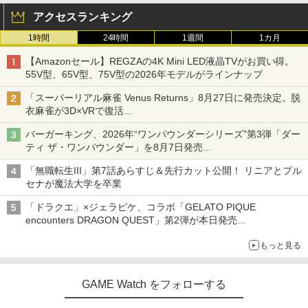
アクセスランキング
1時間
24時間
1週間
1カ月
【Amazonセール】REGZAの4K Mini LED液晶TVがお買い得。
55V型、65V型、75V型の2026年モデルがラインナップ
「スーパーリアル麻雀 Venus Returns」8月27日に発売決定。脱
衣麻雀が3D×VRで復活
発売から2週間は20%オフになるセールが実施
バーガーキング、2026年“ワンパウンダーシリーズ”第3弾「ダー
ティ ザ・ワンパウンダー」を8月7日発売
「特製ガーリックマヨソース」を使用した超大型チーズバーガー
「無職転生III」第7話あらすじ＆先行カット公開！ リニアとプル
セナが魔法大学を卒業
「ドラクエ」×ジェラピケ、コラボ「GELATO PIQUE
encounters DRAGON QUEST」第2弾が本日発売
アイスカップに入ったスライムやわたぼう、ベビーサタンなどが
もっと見る
オリジナルアートで登場
GAME Watch をフォローする