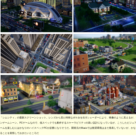
「シムシティ」の最新スクリーンショット。レンズから見た特殊なボケみを出すシェーダーにより、映像のように見えるが、
ンゲームシーン。PCゲームなので、低スペックでも動作するスケーラビリティの高い設計になっているが、こうしたビジュ
ームを楽しむにはかなりのハイスペックPCが必要になりそうだ。開発元のMaxisでは推奨環境はまだ発表していないが、か
ることを覚悟しておきたいところだ