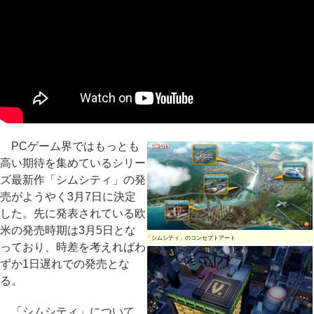
PCゲーム界ではもっとも
高い期待を集めているシリー
ズ最新作「シムシティ」の発
売がようやく3月7日に決定
した。先に発表されている欧
米の発売時期は3月5日とな
「シムシティ」のコンセプトアート
っており、時差を考えればわ
ずか1日遅れでの発売とな
る。
「シムシティ」について