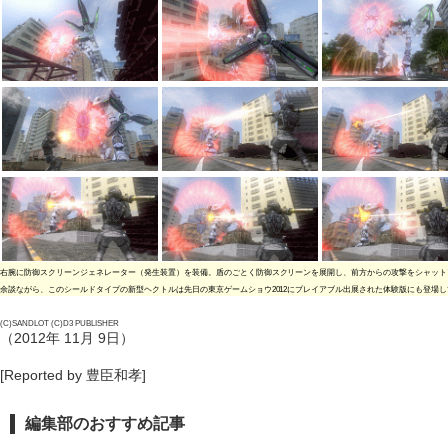
右腕に防御スクリーンジェネレーター（発生装置）を装備。盾のごとく防御スクリーンを展開し、前方からの攻撃をシャット
余談ながら、このシールドタイプの新型ヘクトルは先日の東京ゲームショウ2012にプレイアブル出展された体験版にも登場し
(C)SANDLOT (C)D3 PUBLISHER
（2012年 11月 9日）
[Reported by 豊臣和孝]
編集部のおすすめ記事