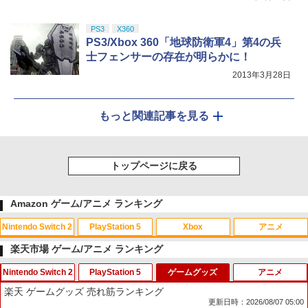
PS3
X360
PS3/Xbox 360「地球防衛軍4」第4の兵
士フェンサーの存在が明らかに！
2013年3月28日
もっと関連記事を見る
トップページに戻る
Amazon ゲーム/アニメ ランキング
Nintendo Switch 2
PlayStation 5
Xbox
アニメ
楽天市場 ゲーム/アニメ ランキング
Nintendo Switch 2
PlayStation 5
ゲームグッズ
アニメ
スプラトゥーン レイダース|オンライン
PlayStation 5 デジタル・エディション
【純正品】Xbox ワイヤレス コントロー
【Amazon.co.jp限定】劇場版モノノ怪
1
1
1
1
楽天 ゲームグッズ 売れ筋ランキング
コード版
日本語専用 Console Language: Japan
ラー + USB-C® ケーブル
第三章 蛇神 (Amazon.co.jp限定オリジ
更新日時：2026/08/07 05:00
ese only (CFI-2200B01)
ナル三方背収納ケース付きコレクション)