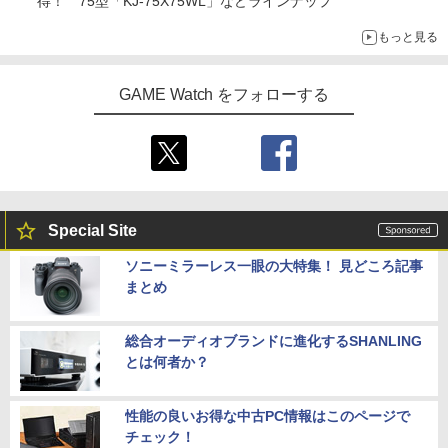
得！ 75型「KJ-75X75WL」などラインナップ
￥12,540
もっと見る
【楽天ブックス限定先着特典+先着特
5
GAME Watch をフォローする
典】【数量限定グッズ】新劇場版銀魂 -
吉原大炎上ー (完全生産限定版)【Blu-ra
y】(800p 超！B5 角背上製本 絵コンテブ
ック)(アニメ描きおろしイラスト使用ト
ートバッグ(神威・阿伏兎)+描きおろしミ
ニキャラステッカー) [ 杉田智和 ]
￥14,850
Special Site
ソニーミラーレス一眼の大特集！ 見どころ記事
まとめ
総合オーディオブランドに進化するSHANLING
とは何者か？
性能の良いお得な中古PC情報はこのページで
チェック！