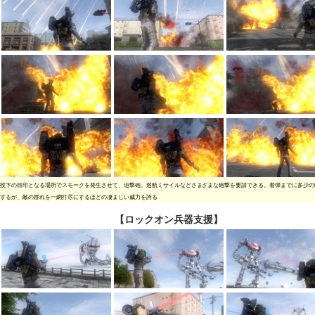
投下の目印となる場所でスモークを発生させて、迫撃砲、巡航ミサイルなどさまざまな砲撃を要請できる。着弾までに多少の
するが、敵の群れを一網打尽にするほどの凄まじい威力を誇る
【ロックオン兵器支援】