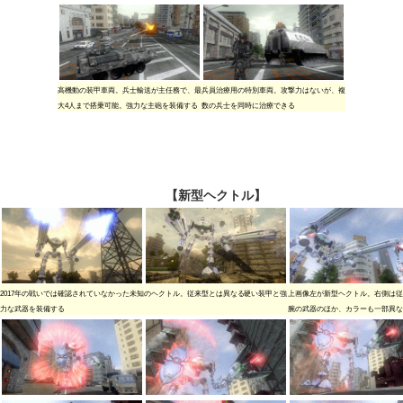
高機動の装甲車両。兵士輸送が主任務で、最
兵員治療用の特別車両。攻撃力はないが、複
大4人まで搭乗可能。強力な主砲を装備する
数の兵士を同時に治療できる
【新型ヘクトル】
2017年の戦いでは確認されていなかった未知のヘクトル。従来型とは異なる硬い装甲と強
上画像左が新型ヘクトル。右側は従
力な武器を装備する
腕の武器のほか、カラーも一部異な