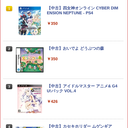
(オリジナル特典:オリジナル巾着＋メー
￥5,832
￥8,300
PlayVital 新型Switch2対応 親指グリッ
【中古】四女神オンライン CYBER DIM
カー特典:【坤と離】二振りの剣、十翼よ
1
1
￥55,000
プキャップ 4個セット ジョイコン対応シ
ENSION NEPTUNE - PS4
り来たる！スタジオ描き下ろしイラスト
リコン素材 快適フィット スイッチ2対応
ボード付) [Blu-ray]
滑り止めスティックカバー
￥350
Xbox プリペイドカード 5,000円 デジタ
2
￥10,780
スプラトゥーン レイダース -Switch2
Beast of Reincarnation -PS5 【特典】
ルコード 【旧 Xbox ギフトカード】 [オ
2
2
￥990
プロダクトコード 封入
ンラインコード]
￥6,455
￥7,286
￥5,000
【中古】おいでよ どうぶつの森
2
劇場版「鬼滅の刃」無限城編 第一章 猗
2
【当店独自で＋P10倍★要エントリー】
窩座再来 通常版 [Blu-ray]
2
【新品即納】[ACC][Switch2] まるごと
￥350
収納バッグ for Nintendo Swich 2(ニン
￥3,964
【純正品】Xbox ワイヤレス コントロー
3
テンドースイッチ2) メタモン 任天堂ラ
Nintendo Switch 2(日本語・国内専用)
【純正品】ディスクドライブ(CFI-ZDD1
3
ラー (ロボット ホワイト)
3
イセンス商品 HORI(NSX-164)(2026071
J) PlayStation 5
6)
￥55,603
￥7,681
￥11,849
【中古】アイドルマスター アニメ& G4
3
￥6,980
劇場版「鬼滅の刃」無限城編 第一章 猗
U!パック VOL.4
3
窩座再来 通常版 [DVD]
￥426
【純正品】Xbox 充電式バッテリー + US
4
￥3,523
【純正品】DualSense ワイヤレスコン
B-C ケーブル
ニンテンドープリペイド番号 9000円|オ
4
4
ELDEN RING Tarnished Edition 【Swit
3
トローラー ミッドナイト ブラック(CFI-
ンラインコード版
ch2】 POT-P-AAF6C
ZCT2J01)
￥2,618
￥9,000
￥7,757
【中古】カセキホリダー ムゲンギア
￥10,737
4