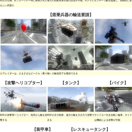
対巨大生物、対フォーリナー用に開発された無人の自動攻撃兵器の設置が可能。カメラとセンサーで敵を認識し、自動的に攻
もしい武器だ
【搭乗兵器の輸送要請】
エアレイダーは、さまざまなビークル（乗り物）の輸送投下を要請できる
【攻撃ヘリコプター】
【タンク】
【バイク】
EDFの攻撃用ヘリコプター。高所から敵を攻
EDFの主力戦車。遠方の敵を大火力で攻撃で
サイドカー付き自動二輪車。サイド
撃する
きる
は機銃による攻撃が可能
【装甲車】
【レスキュータンク】