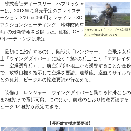
株式会社ディースリー・パブリッシャ
ーは、2013年に発売予定のプレイステ
ーション 3/Xbox 360用オンライン・3D
アクションシューティング「地球防衛軍
＂第3の兵士”こと「エアレイダー（空爆誘導
4」の最新情報を公開した。価格、CER
兵）」の存在が明らかになった
Oレーティングは未定。
最初にご紹介するのは、陸戦兵「レンジャー」、空飛ぶ女兵
士「ウイングダイバー」に続く＂第3の兵士”こと「エアレイダ
ー（空爆誘導兵）」。航空部隊を地上から誘導することが任務
で、攻撃目標を指示して空爆を要請。迫撃砲、巡航ミサイルな
どの発射、ビークルの輸送要請が行なえる。
装備は、レンジャー、ウイングダイバーと異なる特殊なもの
を2種類まで選択可能。このほか、前述のとおり輸送要請する
ビークル1種類が設定できる。
【長距離支援攻撃要請】