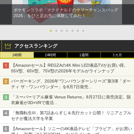
ポケモンコラボ「マクドナルドのサマーチャンスバッグ
スーパーの裏でヤニ吸うふたり Vol.1【B
2026」をひと足お先に体験してみた！
2
lu-ray】 [ 地主 ]
●
●
●
●
●
●
●
￥8,494
アクセスランキング
【楽天ブックス限定全巻購入特典】春夏
3
1時間
24時間
1週間
1カ月
秋冬代行者 春の舞 四（完全生産限定
版）【Blu-ray】(イラスト入りクリアポ
【Amazonセール】REGZAの4K Mini LED液晶TVがお買い得。
ーチ+ミニキャラペアアクリルキーホル
55V型、65V型、75V型の2026年モデルがラインナップ
ダー4 種セット) [ 暁佳奈 ]
バーガーキング、2026年“ワンパウンダーシリーズ”第3弾「ダー
￥12,100
ティ ザ・ワンパウンダー」を8月7日発売
「特製ガーリックマヨソース」を使用した超大型チーズバーガー
「スーパーリアル麻雀 Venus Returns」8月27日に発売決定。脱
衣麻雀が3D×VRで復活
【楽天ブックス限定先着特典】最終楽章
4
発売から2週間は20%オフになるセールが実施
響け！ユーフォニアム 前編 (数量限定 新
「無職転生III」第7話あらすじ＆先行カット公開！ リニアとプル
規シーンコンテ集&UHD付き特装版)【Bl
セナが魔法大学を卒業
u-ray】(マイクロファイバークロス(約20
0mm×200mm)) [ (アニメーション) ]
【Amazonセール】ソニーの4K液晶テレビ「ブラビア」がお買い