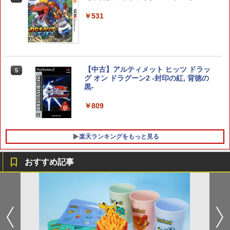
劇場版「鬼滅の刃」無限城編 第一章 猗
4
窩座再来 完全生産限定版 [Blu-ray]
￥531
【純正品】Xbox ワイヤレス コントロー
ニンテンドープリペイド番号 5000円|オ
5
5
￥8,698
【純正品】DualSense ワイヤレスコン
ラー (カーボンブラック)
ンラインコード版
5
ダービースタリオン2 【Switch2】 POT-
4
トローラー(CFI-ZCT2J)
P-AB73A
￥8,020
￥5,000
￥10,737
￥8,582
【中古】アルティメット ヒッツ ドラッ
5
【Amazon.co.jp限定】劇場版モノノ怪
グ オン ドラグーン2 -封印の紅, 背徳の
5
第三章 蛇神 (オリジナル特典:オリジナル
黒-
巾着＋メーカー特典:【坤と離】二振りの
剣、十翼より来たる！スタジオ描き下ろ
￥809
しイラストボード付) [Blu-ray]
【新品】【NS2】コットンロックウィズ
5
ユー コットンシリーズ35周年記念特別限
定版 [Switch2版][在庫品]
￥9,900
楽天ランキングをもっと見る
￥11,010
おすすめ記事
「お隣の天使様にいつの間にか駄目人間
1
にされていた件2」Vol.3【Blu-ray】 [ 佐
伯さん ]
￥7,821