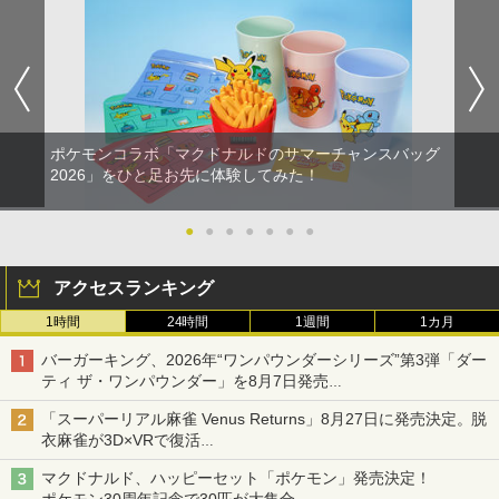
【新品】Nintendo Switch2ソフト ゼル
KontrolFreek コントロールフリーク FP
CYBER ・ 高硬度ガラスパネル （ Switc
【中古】 コクリコ坂から レンタル落ち
カー特典:【坤と離】二振りの剣、十翼よ
1
1
1
1
ダの伝説 ティアーズ オブ ザ キングダム
Sフリーク Galaxy PlayStation 4 PS4 a
h2 用）反射防止 ＋ブルーライトカット
Blu-ray ブルーレイ / [DVD]【メール便送
り来たる！スタジオ描き下ろしイラスト
Nintendo Switch 2 Edition【加納店】
nd PlayStation 5 PS5 | Performance T
タイプ AGC製 強化ガラス 硬度9H 硬度9
料無料】
ボード付) [Blu-ray]
humbsticks 旧バージョン 3つ爪
Hの鉛筆でもキズがつかない パネルの縁
ラウンドカット加工 飛散防止加工
￥7,800
￥1,525
￥10,780
￥1,750
￥1,760
ポケモンコラボ「マクドナルドのサマーチャンスバッグ
ぽこ あ ポケモン
【中古】ファンタジア ダイヤモンド・
2026」をひと足お先に体験してみた！
劇場版「鬼滅の刃」無限城編 第一章 猗
2
2
2
【PowerA 公式ストア】パワーエー ソロ
コレクション＆ファンタジア2000 ブル
窩座再来 通常版 [Blu-ray]
2
チャージングステーション for DualSen
レトロフリーク標準コントローラー グ
ーレイ・セット/Blu−ray Disc/VWBS-1
￥7,880
2
se® and DualSense Edge™ ワイヤレ
レー CY-RF-3R
226
●
●
●
●
●
●
●
￥3,964
スコントローラー【PlayStation®公式ラ
イセンス商品】 国内2年保証
￥2,200
￥2,505
アクセスランキング
￥2,200
1時間
24時間
1週間
1カ月
ドンキーコング バナンザ [Nintendo Swi
劇場版「鬼滅の刃」無限城編 第一章 猗
3
3
tch 2 専用][ラッピング不可] R-LOGI
窩座再来 通常版 [DVD]
新劇場版銀魂 -吉原大炎上ー (通常版)【B
3
バーガーキング、2026年“ワンパウンダーシリーズ”第3弾「ダー
【商品価格40,001円～60,000円】楽天あ
lu-ray】 [ 杉田智和 ]
3
ティ ザ・ワンパウンダー」を8月7日発売
んしん延長保証（自然故障＋物損プラ
【中古】PS5モンスターハンターワイル
￥7,899
￥3,523
3
「特製ガーリックマヨソース」を使用した超大型チーズバーガー
ン）同一店舗同時購入のみ 自然故障：メ
ズ
￥4,118
「スーパーリアル麻雀 Venus Returns」8月27日に発売決定。脱
ーカー保証期間終了後、保証開始（メー
衣麻雀が3D×VRで復活
カー保証期間含め家電5年間/PC・タブレ
￥2,237
発売から2週間は20%オフになるセールが実施
ット3年間保証）、物損故障：本保証開
マクドナルド、ハッピーセット「ポケモン」発売決定！
始日から5年間保証
【PowerA 公式ストア】パワーエー アド
劇場版「鬼滅の刃」無限城編 第一章 猗
4
4