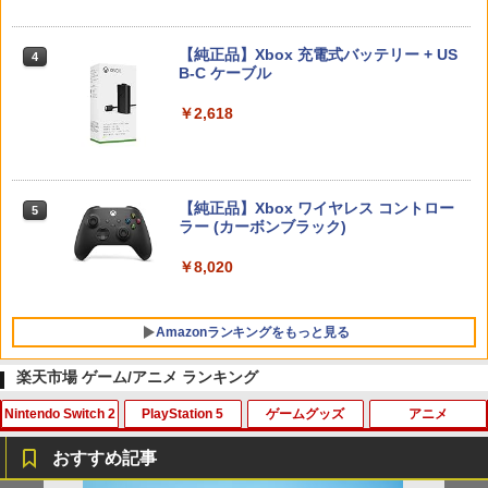
【純正品】Xbox 充電式バッテリー + US
4
【純正品】DualSense ワイヤレスコン
B-C ケーブル
ニンテンドープリペイド番号 9000円|オ
4
4
トローラー ミッドナイト ブラック(CFI-
ンラインコード版
ZCT2J01)
￥2,618
￥9,000
￥10,737
【純正品】Xbox ワイヤレス コントロー
ニンテンドープリペイド番号 5000円|オ
5
5
【純正品】DualSense ワイヤレスコン
ラー (カーボンブラック)
ンラインコード版
5
トローラー(CFI-ZCT2J)
￥8,020
￥5,000
￥10,737
Amazonランキングをもっと見る
楽天市場 ゲーム/アニメ ランキング
Nintendo Switch 2
PlayStation 5
ゲームグッズ
アニメ
【Amazon.co.jp限定】劇場版モノノ怪
1
第三章 蛇神 (Amazon.co.jp限定オリジ
おすすめ記事
ナル三方背収納ケース付きコレクション)
(オリジナル特典:オリジナル巾着＋メー