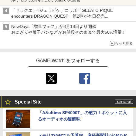
ポケモン30周年記念で30匹が大集合
バンテージ・ワイヤレスコントローラー
窩座再来 完全生産限定版 [Blu-ray]
劇場版 あの日見た花の名前を僕達はま
4
￥4,800
for Nintendo Switch 2 - ブラック 【任
だ知らない。【通常版】【Blu-ray】 [ 入
「ドラクエ」×ジェラピケ、コラボ「GELATO PIQUE
天堂公式ライセンス商品】送料無料 国内
【レビュー評価上昇中】 新型 PS5 Slim /
野自由 ]
￥8,698
4
encounters DRAGON QUEST」第2弾が本日発売
2年保証
PS5 Pro 冷却ファン PS5スリム用 冷却
アイスカップに入ったスライムやわたぼう、ベビーサタンなどが
ファン 自動温度検出 3段階風速調整 LED
￥4,312
NewDays「増量フェス」が8月18日より開催
オリジナルアートで登場
ライト USB付き 低騒音 急速冷却 放熱
【中古】ドラゴンクエストVII Reimagin
￥7,900
4
おにぎりや菓子パンなどがお値段そのままで最大50%増量！
プレステ5スリム用 ディスク/デジタル版
ed -Switch
対応 PS5 周辺機器 PS5 Pro 新型PS5
【Amazon.co.jp限定】劇場版モノノ怪
5
もっと見る
￥6,059
第三章 蛇神 (オリジナル特典:オリジナル
クラッシャージョー The Movie Blu-ray
5
￥2,580
巾着＋メーカー特典:【坤と離】二振りの
【特典】進撃の巨人3 Switch2版(【早
【80年代SFの金字塔】北米版 PS5再生
5
剣、十翼より来たる！スタジオ描き下ろ
期購入封入特典】DLC)
可
GAME Watch をフォローする
しイラストボード付) [Blu-ray]
￥8,518
￥4,790
【中古】ネオジオポケットカラー プラ
STRASSE RCZ01用 コントローラーホル
￥9,900
5
5
チナブルー【レトロ】
ダー 左側 左右兼用 ゲームパッド PS4 P
S5 コントローラースタンド ゲームパッ
ド 収納[コックピット レースゲーム]
￥13,320
￥2,981
Special Site
「A&ultima SP4000T」の魅力！ポケットに入
るオーディオの醍醐味
メモリ32GBでも予算内。産経新聞社がAMD R