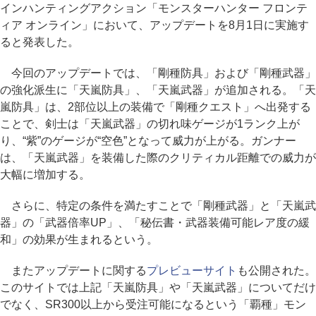
インハンティングアクション「モンスターハンター フロンテ
ィア オンライン」において、アップデートを8月1日に実施す
ると発表した。
今回のアップデートでは、「剛種防具」および「剛種武器」
の強化派生に「天嵐防具」、「天嵐武器」が追加される。「天
嵐防具」は、2部位以上の装備で「剛種クエスト」へ出発する
ことで、剣士は「天嵐武器」の切れ味ゲージが1ランク上が
り、“紫”のゲージが“空色”となって威力が上がる。ガンナー
は、「天嵐武器」を装備した際のクリティカル距離での威力が
大幅に増加する。
さらに、特定の条件を満たすことで「剛種武器」と「天嵐武
器」の「武器倍率UP」、「秘伝書・武器装備可能レア度の緩
和」の効果が生まれるという。
またアップデートに関する
プレビューサイト
も公開された。
このサイトでは上記「天嵐防具」や「天嵐武器」についてだけ
でなく、SR300以上から受注可能になるという「覇種」モン