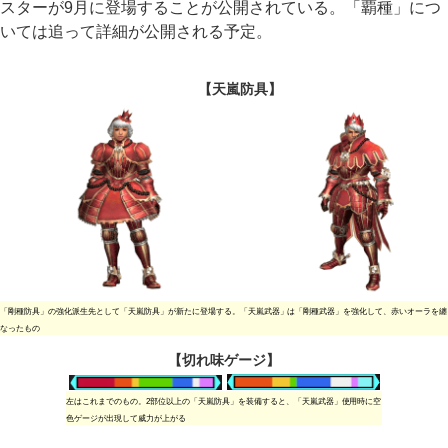
スターが9月に登場することが公開されている。「覇種」につ
いては追って詳細が公開される予定。
【天嵐防具】
「剛種防具」の強化派生先として「天嵐防具」が新たに登場する。「天嵐武器」は「剛種武器」を強化して、赤いオーラを纏
なったもの
【切れ味ゲージ】
左はこれまでのもの。2部位以上の「天嵐防具」を装備すると、「天嵐武器」使用時に空
色ゲージが出現して威力が上がる