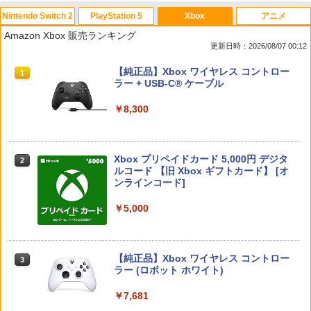
Nintendo Switch 2
PlayStation 5
Xbox
アニメ
Amazon Xbox 販売ランキング
更新日時：2026/08/07 00:12
スプラトゥーン レイダース|オンライン
PlayStation 5 デジタル・エディション
【純正品】Xbox ワイヤレス コントロー
1
1
1
コード版
日本語専用 Console Language: Japan
ラー + USB-C® ケーブル
ese only (CFI-2200B01)
￥5,832
￥8,300
￥55,000
Xbox プリペイドカード 5,000円 デジタ
2
スプラトゥーン レイダース -Switch2
Beast of Reincarnation -PS5 【特典】
ルコード 【旧 Xbox ギフトカード】 [オ
2
2
プロダクトコード 封入
ンラインコード]
￥6,455
￥7,286
￥5,000
【純正品】Xbox ワイヤレス コントロー
3
Nintendo Switch 2(日本語・国内専用)
【純正品】ディスクドライブ(CFI-ZDD1
3
ラー (ロボット ホワイト)
3
J) PlayStation 5
￥55,603
￥7,681
￥11,849