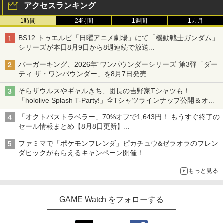
アクセスランキング
1時間
24時間
1週間
1カ月
BS12 トゥエルビ「日曜アニメ劇場」にて「機動戦士ガンダム」
シリーズが本日8月9日から8週連続で放送
初回は「機動戦士ガンダム【HDリマスター版】」
バーガーキング、2026年“ワンパウンダーシリーズ”第3弾「ダー
ティ ザ・ワンパウンダー」を8月7日発売
「特製ガーリックマヨソース」を使用した超大型チーズバーガー
そらザウルスやギャルきち、団長の吉野家Tシャツも！
「hololive Splash T-Party!」全Tシャツラインナップ公開＆オン
ライン販売開始
「オクトパストラベラー」70%オフで1,643円！ もうすぐ終了の
セール情報まとめ【8月8日更新】
ニンテンドーeショップでは「大神 絶景版」が67%オフで990円
ファミマで「ポケモンフレンダ」ピカチュウ&ゼラオラのフレン
ダピックがもらえるキャンペーン開催！
もっと見る
GAME Watch をフォローする