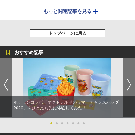
もっと関連記事を見る
トップページに戻る
おすすめ記事
ポケモンコラボ「マクドナルドのサマーチャンスバッグ
2026」をひと足お先に体験してみた！
●
●
●
●
●
●
●