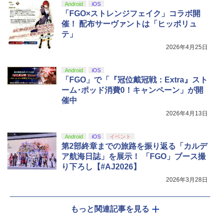
Android
iOS
「FGO×ストレンジフェイク」コラボ開
催！ 配布サーヴァントは「ヒッポリュ
テ」
2026年4月25日
Android
iOS
「FGO」で「『冠位戴冠戦：Extra』スト
ーム･ポッド消費0！キャンペーン」が開
催中
2026年4月13日
Android
iOS
イベント
第2部終章までの旅路を振り返る「カルデ
ア航海日誌」を展示！ 「FGO」ブース撮
り下ろし【#AJ2026】
2026年3月28日
もっと関連記事を見る