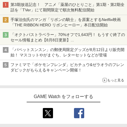
第3期放送記念！ アニメ「薬屋のひとりごと」第1期・第2期全
話を「TVer」にて期間限定で順次無料配信開始
手塚治虫氏のマンガ「リボンの騎士」を原案とするNetflix映画
「THE RIBBON HERO リボンヒーロー」本日配信開始
「オクトパストラベラー」70%オフで1,643円！ もうすぐ終了の
セール情報まとめ【8月8日更新】
ニンテンドーeショップでは「大神 絶景版」が67%オフで990円
「パペットスンスン」の郵便局限定グッズが8月12日より販売開
始！ マスコットやがまぐち、レターセットなどが登場
ファミマで「ポケモンフレンダ」ピカチュウ&ゼラオラのフレン
ダピックがもらえるキャンペーン開催！
もっと見る
GAME Watch をフォローする