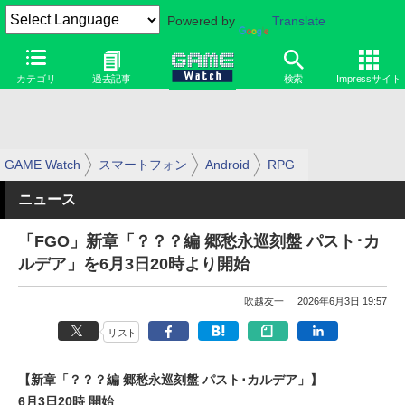
Powered by
Translate
カテゴリ
過去記事
検索
Impressサイト
GAME Watch
スマートフォン
Android
RPG
ニュース
「FGO」新章「？？？編 郷愁永巡刻盤 パスト･カ
ルデア」を6月3日20時より開始
吹越友一
2026年6月3日 19:57
リスト
【新章「？？？編 郷愁永巡刻盤 パスト･カルデア」】
6月3日20時 開始