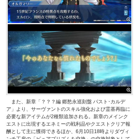
また、新章「？？？編 郷愁永巡刻盤 パスト･カルデ
ア」より、サーヴァントのスキル強化および霊基再臨に
必要な新アイテムが2種類追加される。新章のメインク
エストに出現するエネミーの戦利品やクエストクリア報
酬として主に獲得できるほか、6月10日18時よりダヴィ
ンチ工房の「ピュアプリズムを交換」の交換対象として