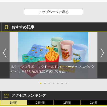
トップページに戻る
おすすめ記事
ポケモンコラボ「マクドナルドのサマーチャンスバッグ
2026」をひと足お先に体験してみた！
●
●
●
●
●
●
●
アクセスランキング
1時間
24時間
1週間
1カ月