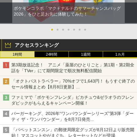
ポケモンコラボ「マクドナルドのサマーチャンスバッグ
2026」をひと足お先に体験してみた！
●
●
●
●
●
●
●
アクセスランキング
1時間
24時間
1週間
1カ月
第3期放送記念！ アニメ「薬屋のひとりごと」第1期・第2期全
話を「TVer」にて期間限定で順次無料配信開始
「オクトパストラベラー」70%オフで1,643円！ もうすぐ終了の
セール情報まとめ【8月8日更新】
ニンテンドーeショップでは「大神 絶景版」が67%オフで990円
ファミマで「ポケモンフレンダ」ピカチュウ&ゼラオラのフレン
ダピックがもらえるキャンペーン開催！
バーガーキング、2026年“ワンパウンダーシリーズ”第3弾「ダー
ティ ザ・ワンパウンダー」を8月7日発売
「特製ガーリックマヨソース」を使用した超大型チーズバーガー
「パペットスンスン」の郵便局限定グッズが8月12日より販売開
始！ マスコットやがまぐち、レターセットなどが登場