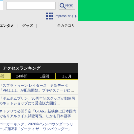
Impress サイト
全カテゴリ
エンタメ
グッズ
アクセスランキング
時間
24時間
1週間
1カ月
「スプラトゥーン レイダース」更新データ
「Ver.1.1.1」が配信開始。ブキやステージに関
する不具合を修正
「ポムポムプリン」30周年記念グッズが郵便局
のネットショップにて受注販売開始
「おもちもちもちクッション」など今年だけの
ネトフリで公開予定「GTA6」新映像は日本国内
限定商品が登場
でもリアルタイム試聴可能。しかも日本語字幕
付き
バーガーキング、2026年“ワンパウンダーシリ
Netflixから公式回答あり
ーズ”第3弾「ダーティ ザ・ワンパウンダー」を
8月7日発売