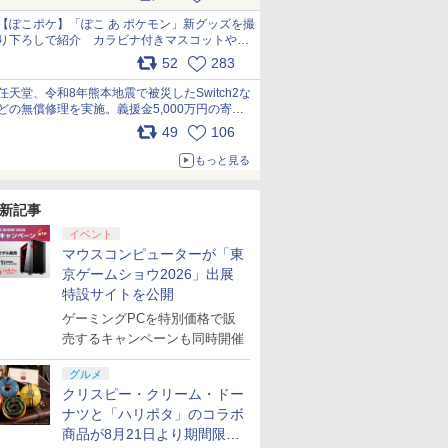
【ぽこポケ】「ぽこ あ ポケモン」新グッズを撮
り下ろしで紹介 カラビナ付きマスコットやス
クエアポーチが仲間入り
52
283
pic.x.com/XmVAgBxaW5
任天堂、令和8年熊本地震で被災したSwitch2な
どの無償修理を実施。義援金5,000万円の寄付
も発表 pic.x.com/BAYsMfUfUC
49
106
もっと見る
新記事
イベント
マウスコンピューターが「東
京ゲームショウ2026」出展
特設サイトを公開
ゲーミングPCを特別価格で販
売するキャンペーンも同時開催
グルメ
クリスピー・クリーム・ドー
ナツと「ハリポタ」のコラボ
商品が8月21日より期間限定