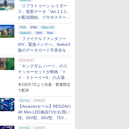
Switch2
「スプラトゥーン レイダー
ス」更新データ「Ver.1.1.1」
が配信開始。ブキやステージ
に関する不具合を修正
PS5
PS4
Xbox SX
Switch2
WIN
Mac
「ファイナルファンタジー
XIV」緊急メンテへ。Switch2
版のデータロード不具合を最
適化
エンタメ
「キングダム ハーツ」のス
テッカーセットが映画「ト
イ・ストーリー5」の入場特
典として配布決定！
本日8月7日より先着・数量限定
で配布
セール
ハード
【Amazonセール】REGZAの
4K Mini LED液晶TVがお買い
得。55V型、65V型、75V型
の2026年モデルがラインナ
セール
ハード