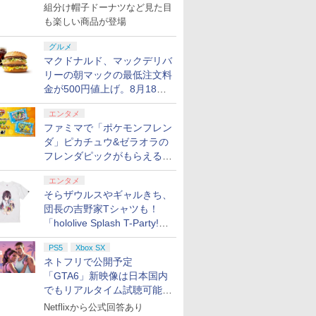
で発売
組分け帽子ドーナツなど見た目
も楽しい商品が登場
グルメ
マクドナルド、マックデリバ
リーの朝マックの最低注文料
金が500円値上げ。8月18日
より1,500円から受付
エンタメ
ファミマで「ポケモンフレン
ダ」ピカチュウ&ゼラオラの
フレンダピックがもらえるキ
ャンペーン開催！
エンタメ
そらザウルスやギャルきち、
団長の吉野家Tシャツも！
「hololive Splash T-Party!」
全Tシャツラインナップ公開
PS5
Xbox SX
＆オンライン販売開始
ネトフリで公開予定
「GTA6」新映像は日本国内
でもリアルタイム試聴可能。
しかも日本語字幕付き
Netflixから公式回答あり