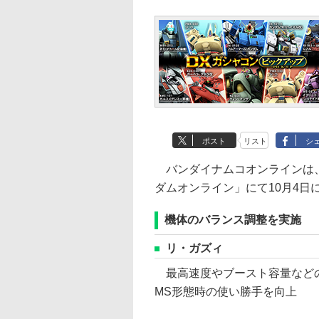
ポスト
リスト
シ
バンダイナムコオンラインは、
ダムオンライン」にて10月4日
機体のバランス調整を実施
リ・ガズィ
最高速度やブースト容量など
MS形態時の使い勝手を向上