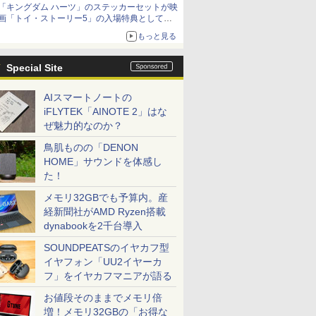
「キングダム ハーツ」のステッカーセットが映
「特製ガーリックマヨソース」を使用した超大
画「トイ・ストーリー5」の入場特典として配
型チーズバーガー
布決定！
もっと見る
本日8月7日より先着・数量限定で配布
Special Site
AIスマートノートの
iFLYTEK「AINOTE 2」はな
ぜ魅力的なのか？
鳥肌ものの「DENON
HOME」サウンドを体感し
た！
メモリ32GBでも予算内。産
経新聞社がAMD Ryzen搭載
dynabookを2千台導入
SOUNDPEATSのイヤカフ型
イヤフォン「UU2イヤーカ
フ」をイヤカフマニアが語る
お値段そのままでメモリ倍
増！メモリ32GBの「お得な