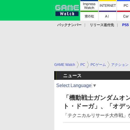
バックナンバー
リリース送付先
PS5
モバイル
eスポーツ
クラウド
PS
GAME Watch
PC
PCゲーム
アクション
ニュース
Select Language
▼
「機動戦士ガンダムオ
ト・ドーガ」、「オデ
「テクニカルリサーチ大作戦」