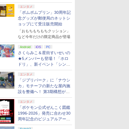
エンタメ
「ポムポムプリン」30周年記
念グッズが郵便局のネットシ
ョップにて受注販売開始
「おもちもちもちクッション」
など今年だけの限定商品が登場
Android
iOS
PC
さくらみこ＆星街すいせいの
★5メンバーも登場！「ホロ
ドリ」、新イベント「シンク
ロする夏のスパークル」がス
エンタメ
タート
「ジブリパーク」に「ナウシ
カ」モチーフの新たな屋内施
設を整備へ！ 第3期構想が公
開
エンタメ
「ポケモン公式ぜんこく図鑑
1996-2026」発売に合わせ30
周年記念のビジュアルアート
ブック3冊同時発売が決定