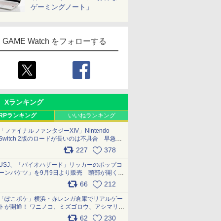
ゲーミングノート」
GAME Watch をフォローする
Xランキング
RPランキング
いいねランキング
「ファイナルファンタジーXIV」Nintendo
Switch 2版のロードが長いのは不具合 早急に
アップデートできるよう対応中
227
378
pic.x.com/s9S3nRCAGa
USJ、「バイオハザード」リッカーのポップコ
ーンバケツ」を9月9日より販売 頭部が開く仕
組み。味は恐怖を堪のう「味噌フレーバー」
66
212
pic.x.com/81MuXGahVM
「ぽこポケ」横浜・赤レンガ倉庫でリアルゲー
トが開通！ ワニノコ、ミズゴロウ、アシマリ登
場シーンをレポート pic.x.com/LDgEByVl6D
62
230