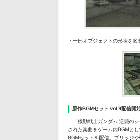
・一部オブジェクトの形状を変
原作BGMセット vol.9配信開
「機動戦士ガンダム 逆襲のシ
された楽曲をゲーム内BGMと
BGMセットを配信。ブリッジや