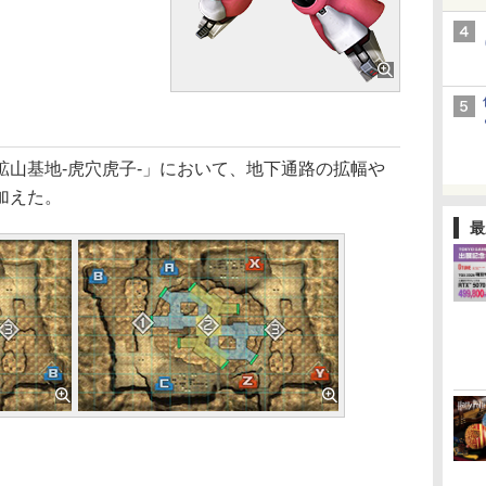
山基地-虎穴虎子-」において、地下通路の拡幅や
加えた。
最