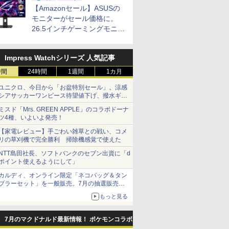
ップ
【Amazonセール】ASUSの
モニターがセール価格に。
26.5インチゲーミングモニタ
ー「ROG Strix OLED
XG27ACDMS」限定モデルも
Impress Watchシリーズ 人気記事
お買い得
時間
24時間
1週間
1カ月
ユニクロ、今日から「お盆特別セール」。涼感
シアサッカーワンピース待望値下げ、撥水ギア
ショーツは1990円に
ミスド「Mrs. GREEN APPLE」のコラボドーナ
ツ4種、いよいよ発売！
【家電レビュー】手ごわい雑草との戦い、コメ
リの草刈機で完全勝利 掃除機感覚で使えた
NTT島田社長、ソフトバンクのセブン出資に「d
ポイント使えるようにして」
カルディ、オンライン限定「ネコバッグ＆タン
ブラーセット」を一般販売。7月の抽選販売の
当選無効分
もっと見る
7月のマクドナルド最新情報！ ポケモンコラボ