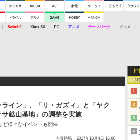
Switch2
Xbox SX
PC
アニメ
テーマパーク
グルメ
 Vita
3DS
アーケード
VR
1
ンライン」、「リ・ガズィ」と「ヤク
ッサ鉱山基地」の調整を実施
など様々なイベントも開催
今藤祐馬
2017年10月4日 16:00