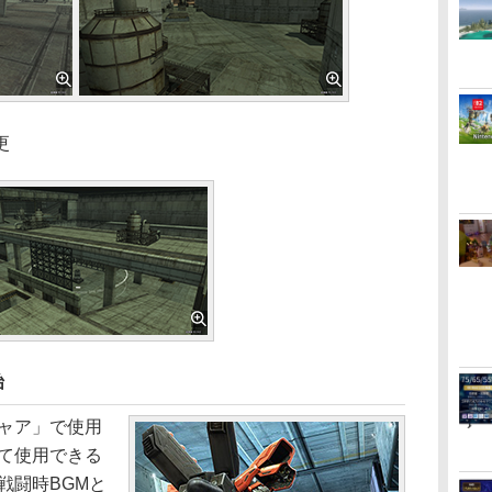
更
始
ャア」で使用
して使用できる
戦闘時BGMと