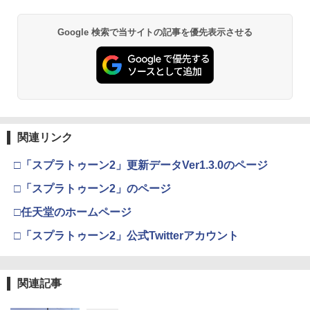
り来たる！スタジオ描き下ろしイラスト
【Blu-ray】 [ 池田理代子 ]
ボード付) [Blu-ray]
￥1,254
Xbox プリペイドカード 5,000円 デジタ
2
Google 検索で当サイトの記事を優先表示させる
￥4,469
￥10,780
スプラトゥーン レイダース -Switch2
Beast of Reincarnation -PS5 【特典】
ルコード 【旧 Xbox ギフトカード】 [オ
2
2
プロダクトコード 封入
ンラインコード]
￥6,455
【楽天ランキング1位入賞】自動タップ
3
￥7,286
￥5,000
機 オートクリッカー 連打装置 USB給電
劇場版「鬼滅の刃」無限城編 第一章 猗
2
【楽天ブックス限定先着特典】ゾンビラ
クリップ式 スマホ自動操作 日本語説明
3
窩座再来 通常版 [Blu-ray]
ンドサガLIVE～フランシュシュ ゆめぎ
書付き iPhone/Android対応 いいね/ゲ
んがフェスティバル～【Blu-ray】(アク
ーム周回/ライブ/推し活対応 (ブラック)
￥3,964
リルコースター) [ フランシュシュ ]
【純正品】Xbox ワイヤレス コントロー
3
関連リンク
Nintendo Switch 2(日本語・国内専用)
【純正品】ディスクドライブ(CFI-ZDD1
3
ラー (ロボット ホワイト)
3
￥1,380
J) PlayStation 5
￥9,900
￥55,871
□「スプラトゥーン2」更新データVer1.3.0のページ
￥7,681
￥11,849
劇場版「鬼滅の刃」無限城編 第一章 猗
□「スプラトゥーン2」のページ
3
Nintendo Switch 2 背面 保護 フィルム
4
窩座再来 通常版 [DVD]
【楽天ブックス限定先着特典+早期予約
OverLay 抗菌 Brilliant for ニンテンドー
4
□任天堂のホームページ
特典】ラブライブ！スーパースター!! Li
【純正品】Xbox 充電式バッテリー + US
Hydro Ag+ 抗菌 抗ウイルス 高光沢タイ
4
￥3,523
【純正品】DualSense ワイヤレスコン
ella! 7th LoveLive! ～Fly! MUSIC WOR
B-C ケーブル
ニンテンドープリペイド番号 9000円|オ
4
プ
4
□「スプラトゥーン2」公式Twitterアカウント
トローラー ミッドナイト ブラック(CFI-
LD♪～ Blu-ray BOX【Blu-ray】(A4クリ
ンラインコード版
ZCT2J01)
アファイル+アクリルキーホルダー11種
￥2,618
￥1,393
セット+B5ステッカーシートセット(2種1
￥9,000
セット)) [ Liella! ]
￥10,737
関連記事
劇場版「鬼滅の刃」無限城編 第一章 猗
4
窩座再来 完全生産限定版 [Blu-ray]
￥24,750
Nintendo Switch 2 保護 フィルム Over
5