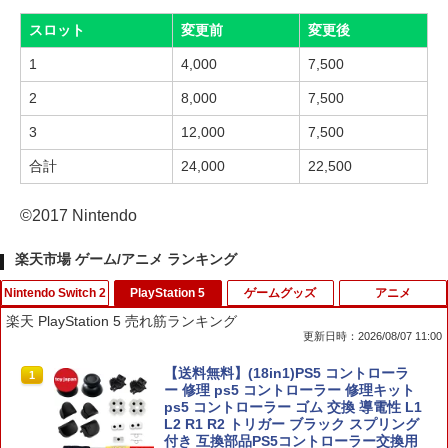
スロット
変更前
変更後
1
4,000
7,500
2
8,000
7,500
3
12,000
7,500
合計
24,000
22,500
©2017 Nintendo
楽天市場 ゲーム/アニメ ランキング
Nintendo Switch 2
PlayStation 5
ゲームグッズ
アニメ
楽天 PlayStation 5 売れ筋ランキング
更新日時：2026/08/07 11:00
【 Nintendo Switch2 ケース対応 】Swi
【送料無料】(18in1)PS5 コントローラ
1
1
tch2用 ケース 専用収納ボックス フルセ
ー 修理 ps5 コントローラー 修理キット
ット対応ケース 防水ナイロン スイッチ
ps5 コントローラー ゴム 交換 導電性 L1
ケース 大容量 防水 防塵 耐衝撃 全面保護
L2 R1 R2 トリガー ブラック スプリング
ギフト 多機能ゲームケース ゲームカー
付き 互換部品PS5コントローラー交換用