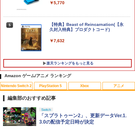
リーでポイント10倍！】【メール便発
￥5,770
送】【新品】Nintendo Switch2 ゲーム
ソフト ヨッシーとフカシギの図鑑
￥6,797
【特典】Beast of Reincarnation(【永
5
久封入特典】プロダクトコード)
￥7,632
【新品】Nintendo Switch2ソフト ヨッ
5
シーとフカシギの図鑑【加納店】
￥6,800
楽天ランキングをもっと見る
Amazon ゲーム/アニメ ランキング
Nintendo Switch 2
PlayStation 5
Xbox
アニメ
【中古】学園へヴン おかわりっ! ベスト
【中古】Blu-ray▼メアリーと秘密の王
1
1
版
国 3D ブルーレイディスク 3D再生専用
編集部のおすすめ記事
レンタル落ち ケース無
￥350
スプラトゥーン レイダース|オンライン
PlayStation 5 デジタル・エディション
【純正品】Xbox ワイヤレス コントロー
【Amazon.co.jp限定】劇場版モノノ怪
Switch
1
1
1
1
￥971
コード版
日本語専用 Console Language: Japan
ラー + USB-C® ケーブル
第三章 蛇神 (Amazon.co.jp限定オリジ
「スプラトゥーン2」、更新データVer.1.
ese only (CFI-2200B01)
ナル三方背収納ケース付きコレクション)
3.0の配信予定日時が決定
(オリジナル特典:オリジナル巾着＋メー
￥5,832
￥8,300
NewスーパーマリオブラザーズWii ノコ
2
カー特典:【坤と離】二振りの剣、十翼よ
￥55,000
ノコエアホッケー
劇場アニメ『ベルサイユのばら』 通常版
2