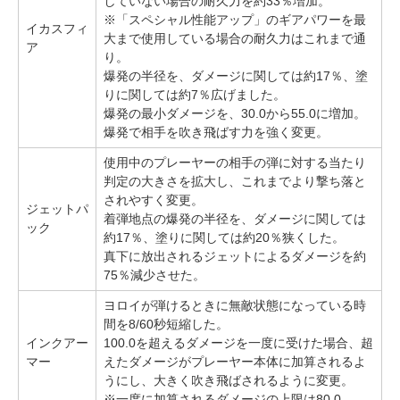
していない場合の耐久力を約33％増加。
※「スペシャル性能アップ」のギアパワーを最
イカスフィ
大まで使用している場合の耐久力はこれまで通
ア
り。
爆発の半径を、ダメージに関しては約17％、塗
りに関しては約7％広げました。
爆発の最小ダメージを、30.0から55.0に増加。
爆発で相手を吹き飛ばす力を強く変更。
使用中のプレーヤーの相手の弾に対する当たり
判定の大きさを拡大し、これまでより撃ち落と
されやすく変更。
ジェットパ
着弾地点の爆発の半径を、ダメージに関しては
ック
約17％、塗りに関しては約20％狭くした。
真下に放出されるジェットによるダメージを約
75％減少させた。
ヨロイが弾けるときに無敵状態になっている時
間を8/60秒短縮した。
インクアー
100.0を超えるダメージを一度に受けた場合、超
マー
えたダメージがプレーヤー本体に加算されるよ
うにし、大きく吹き飛ばされるように変更。
※一度に加算されるダメージの上限は80.0。