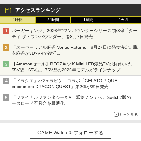
アクセスランキング
1時間
24時間
1週間
1カ月
バーガーキング、2026年“ワンパウンダーシリーズ”第3弾「ダー
ティ ザ・ワンパウンダー」を8月7日発売
「特製ガーリックマヨソース」を使用した超大型チーズバーガー
「スーパーリアル麻雀 Venus Returns」8月27日に発売決定。脱
衣麻雀が3D×VRで復活
発売から2週間は20%オフになるセールが実施
【Amazonセール】REGZAの4K Mini LED液晶TVがお買い得。
55V型、65V型、75V型の2026年モデルがラインナップ
「ドラクエ」×ジェラピケ、コラボ「GELATO PIQUE
encounters DRAGON QUEST」第2弾が本日発売
アイスカップに入ったスライムやわたぼう、ベビーサタンなどが
「ファイナルファンタジーXIV」緊急メンテへ。Switch2版のデ
オリジナルアートで登場
ータロード不具合を最適化
もっと見る
GAME Watch をフォローする