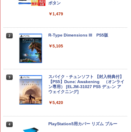
ド収納可能 まとめ収納バッグ 大容量タ
ボタン
イプ
￥1,479
￥5,900
R-Type Dimensions III PS5版
2
スプラトゥーン レイダース
2
￥5,105
￥6,507
スパイク・チュンソフト 【封入特典付】
3
【中古】Switch2 星のカービィ ディス
【PS5】Dune: Awakening （オンライ
3
カバリー Nintendo Switch 2 Edit
ン専用） [ELJM-31027 PS5 デュ-ン ア
ion ＋ スターリーワールド (ニンテン
ウェイクニング]
ドースイッチ2)
￥5,420
￥6,778
PlayStation5用カバー リズム ブルー
4
【ダイヤ・プラチナ会員様限定！エント
4