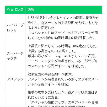
ウェポン名
内容
1.5秒間発射し続けるとインクの周囲に衝撃波が
発生し、ダメージを与える範囲が大幅に太くな
ハイパープ
るように変更した。
レッサー
「スペシャル性能アップ」のギアパワーを使用
していない場合の効果時間を0.5秒延長した。
上昇後に滞空している時間を10/60秒短くした。
上昇する高さを約31％高くした。
スーパーチ
爆発の最小ダメージを、40.0から55.0に変更。
ャクチ
スーパーチャクチが装着されている一部のブキ
のスペシャル必要ポイントを軽減した。
効果範囲の半径を約13％拡大。
アメフラシ
アメフラシが装着されている多くのブキのスペ
シャル必要ポイントを軽減。
相手の攻撃を受けたとき、従来より吹き飛ばさ
れにくいように変更。
「スペシャル性能アップ」のギアパワーを使用