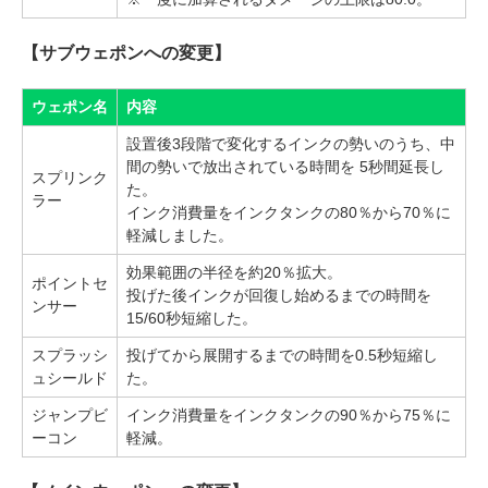
【サブウェポンへの変更】
ウェポン名
内容
設置後3段階で変化するインクの勢いのうち、中
間の勢いで放出されている時間を 5秒間延長し
スプリンク
た。
ラー
インク消費量をインクタンクの80％から70％に
軽減しました。
効果範囲の半径を約20％拡大。
ポイントセ
投げた後インクが回復し始めるまでの時間を
ンサー
15/60秒短縮した。
スプラッシ
投げてから展開するまでの時間を0.5秒短縮し
ュシールド
た。
ジャンプビ
インク消費量をインクタンクの90％から75％に
ーコン
軽減。