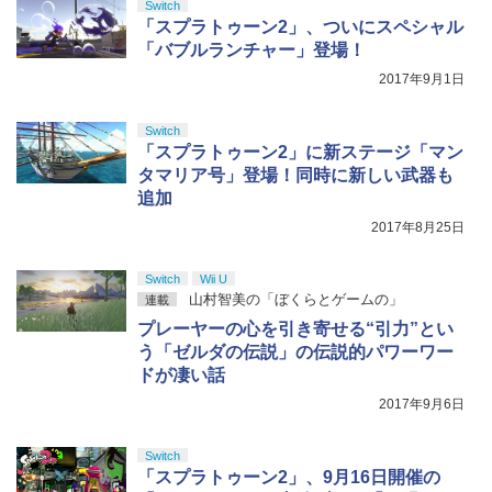
【純正品】Xbox ワイヤレス コントロー
Switch
ニンテンドープリペイド番号 5000円|オ
5
Lay Plus for ニンテンドー 液晶保護 ア
5
￥8,698
【純正品】DualSense ワイヤレスコン
ラー (カーボンブラック)
「スプラトゥーン2」、ついにスペシャル
ンラインコード版
5
ンチグレア 反射防止 非光沢 指紋防止
トローラー(CFI-ZCT2J)
「バブルランチャー」登場！
新世紀GPX サイバーフォーミュラ BD A
￥8,020
5
￥5,000
￥1,045
2017年9月1日
LL ROUNDS COLLECTION ～OVA Seri
￥10,737
es～【Blu-ray】 [ 金丸淳一 ]
【Amazon.co.jp限定】劇場版モノノ怪
5
第三章 蛇神 (オリジナル特典:オリジナル
Switch
￥30,800
巾着＋メーカー特典:【坤と離】二振りの
「スプラトゥーン2」に新ステージ「マン
剣、十翼より来たる！スタジオ描き下ろ
タマリア号」登場！同時に新しい武器も
しイラストボード付) [DVD]
追加
2017年8月25日
￥8,800
Switch
Wii U
山村智美の「ぼくらとゲームの」
連載
プレーヤーの心を引き寄せる“引力”とい
う「ゼルダの伝説」の伝説的パワーワー
ドが凄い話
2017年9月6日
Switch
「スプラトゥーン2」、9月16日開催の