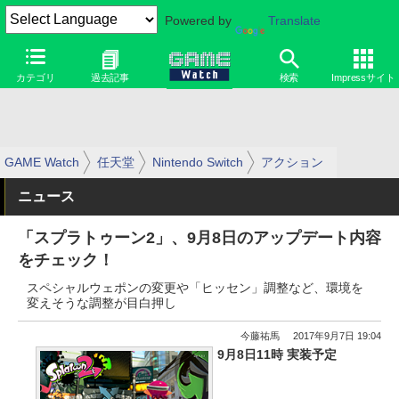
Powered by
Translate
カテゴリ
過去記事
検索
Impressサイト
GAME Watch
任天堂
Nintendo Switch
アクション
ニュース
「スプラトゥーン2」、9月8日のアップデート内容
をチェック！
スペシャルウェポンの変更や「ヒッセン」調整など、環境を
変えそうな調整が目白押し
今藤祐馬
2017年9月7日 19:04
9月8日11時 実装予定